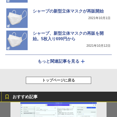
￥30,800
￥3,480
シャープの新型立体マスクが再販開始
パナソニック PT-VMZ51J 液晶プロジェ
5
2021年10月1日
FUJITSU LIFEBOOK S937 Core i5 20G
5
クター
B 新品SSD2TB スーパーマルチ 無線LAN
フルHD Windows10 64bit WPS Office
￥345,800
13.3インチ 中古パソコン ノートパソコン
シャープ、新型立体マスクの再販を開
Notebook 【中古】
始。5枚入り699円から
2021年10月12日
￥75,800
もっと関連記事を見る
トップページに戻る
おすすめ記事