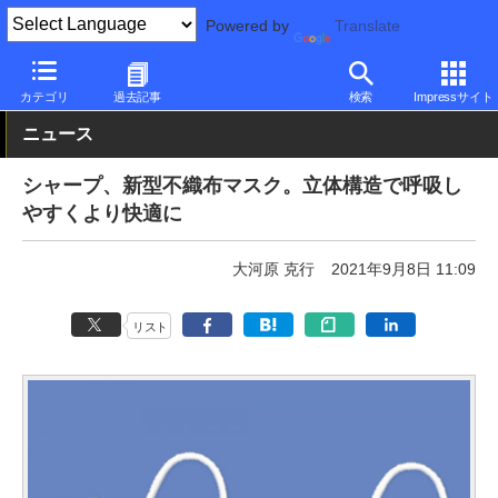
Powered by
Translate
PC Watch
市場
動向
シャープ
カテゴリ
過去記事
検索
Impressサイト
ニュース
シャープ、新型不織布マスク。立体構造で呼吸し
やすくより快適に
大河原 克行
2021年9月8日 11:09
リスト