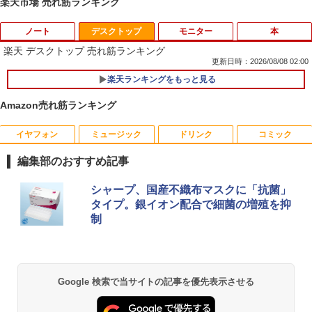
楽天市場 売れ筋ランキング
ノート
デスクトップ
モニター
本
楽天 デスクトップ 売れ筋ランキング
更新日時：2026/08/08 02:00
楽天ランキングをもっと見る
【期間限定破格金額！】新生活 新古品 W
1
in11搭載 パソコンノートパソコンoffice
Amazon売れ筋ランキング
付き 初心者向けノートPC 初期設定済 1
5.6型 インテル高速CPU ランダムで発送
メモリ4GB～ 高速SSD1TB 最大 フルHD
イヤフォン
ミュージック
ドリンク
コミック
引き出し付きモニター台(NM01 ミドルブ
ドラえもん はじめての国語辞典 第2版 [
1
1
Webカメラ zoom 軽量薄型 無線 型番更
ラウン) 【玄関先迄納品】 ニトリ
小学館 国語辞典編集部 ]
新で在庫処分
編集部のおすすめ記事
￥2,990
￥2,090
￥9,980
Anker Soundcore P40i オフホワイト
BRUCE WAYNE feat. Flo Milli, ATL Jacob
【Amazon.co.jp限定】 い・ろ・は・す 2L P
薬屋のひとりごと 17巻 (デジタル版ビッグガ
シャープ、国産不織布マスクに「抗菌」
[Explicit]
ET ラベルレス ×8本
ンガンコミックス)
タイプ。銀イオン配合で細菌の増殖を抑
￥7,990
制
￥250
￥1,112
￥770
レビュー投稿 5年保証｜MS Office 2024
2
【期間限定10%OFFクーポン 8/12 10時
フルカラーでやさしくわかる！ 肩関節
2
2
H&B 搭載｜中古 ノートパソコン Windo
まで】 ゲーミングモニター 24.5インチ F
疾患の理学療法 [ 山本宣幸 ]
ws11 Office付｜スペック Core i5 第7世
HD 240Hz 1ms Fast IPSパネル HDMI2.0
代 メモリ 8GB 大容量 HDD 500GB テン
Anker Soundcore P31i ブラック
BRUCE WAYNE feat. Flo Milli, ATL Jacob
by Amazon 天然水 ラベルレス 500ml ×24本
異世界居酒屋「のぶ」(22) (角川コミックス・
×1 DP1.4×1 Adaptive Sync対応 フリッ
￥7,150
キー DVDドライブ搭載 CD DVD 再生可
Google 検索で当サイトの記事を優先表示させる
[Explicit]
富士山の天然水 バナジウム含有 水 ミネラル
エース)
カーフリー ブルーライトカット モニター
｜中古パソコン 中古ノートパソコン 中古
ウォーター ペットボトル 静岡県産 500ミリリ
￥5,990
ディスプレイ MAXZEN MGM25IC04-F2
PC オフィス搭載
ットル (Smart Basic)
￥250
￥832
40