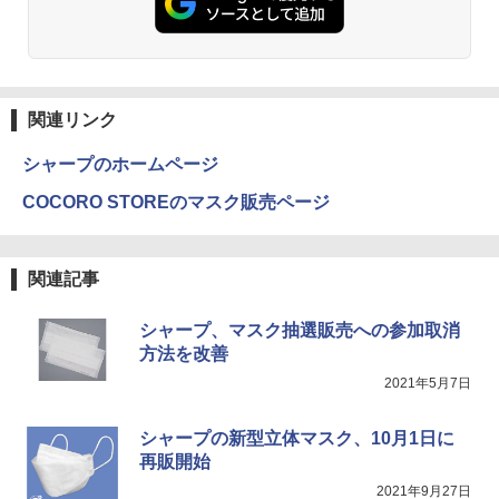
￥19,800
￥1,380
￥12,980
ふかふかダンジョン攻略記〜俺の異世界
3
転生冒険譚〜/ 20 【電子書籍】[ KAKER
Anker Soundcore Liberty 5 ミッドナイトブ
On My Road (Stadium ver.)
ONE PIECE モノクロ版 115 (ジャンプコミッ
U ]
ラック
クスDIGITAL)
by Amazon 天然水ラベルレス 2L×9本
【ポイント10倍！】【Win11正式対応】
3
￥250
【3Way接続 ワイヤレス モバイルモニタ
関連リンク
￥792
3
中古 ノートパソコン 13.3インチ A4サイ
￥14,990
￥594
ー】ワイヤレスモニター 15.6インチ フル
￥1,117
ズ [ Windows11 / Office付き / SSD 256
HD 100%sRGB IPSパネル ワイヤレス/T
シャープのホームページ
GB / 8GB 16GB メモリ / 第8世代 第10世
ype-C/HDMI 3Way接続 7.4V バッテリー
代 Corei5 ] 店長おまかせ 初期設定不要
内蔵 最大5H駆動 充電式 VESA対応 出張
アンダーニンジャ（18） 【電子書籍】[
COCORO STOREのマスク販売ページ
4
Office メーカーおまかせ 中古 パソコン
テレワーク 在宅勤務 UPERFECT
【2026年アップグレード版】AOKIMI ワイヤ
On My Road (Stadium ver.)
HUNTER×HUNTER モノクロ版 39 (ジャンプ
花沢健吾 ]
中古pc
レスイヤホン bluetooth イヤホン V12 小型
コミックスDIGITAL)
by Amazon 炭酸水 ラベルレス 500ml ×24本
軽量 ブルートゥースHi-Fi 最大36時間再生 ぶ
￥19,999
強炭酸水 ペットボトル 500ミリリットル (Sm
￥250
￥792
￥23,700
るーとゅーす コードレス ENCノイズキャン
art Basic)
￥572
関連記事
セリング 自動ペアリング Type-C充電 マイク
付き 防水 タッチ式音量調整 スポーツ/通勤/通
￥1,625
シャープ、マスク抽選販売への参加取消
学/WEB会議(ホワイト)
Pixio ゲーミングモニター 27インチ WQ
4
＼11日まで限定価格／【楽天1位】ノー
4
方法を改善
HD ホワイト 180hz PX278WAVE 白 Fas
BUGS LIFE
スーパーの裏でヤニ吸うふたり 9巻 (デジタル
まったく新しいテクスト分析の教科書 [
5
トパソコン 新品 福袋 6点セット Intel Pe
￥1,964
t IPSパネル ブルー ピンク ゲーム モニタ
版ビッグガンガンコミックス)
阿部幸大 ]
コカ・コーラ やかんの麦茶 from 爽健美茶 ラ
ntium GOLD 6500Y メモリ12GB SSD25
2021年5月7日
ー HDR 新品 1ms 非光沢 ブルーライト軽
ベルレス 650mlPET×24本
￥250
6GB Windows11 WPS Office付き 初期
減 VESA 壁掛け pcモニター 液晶 ディス
￥810
￥2,200
設定済み 15.6インチ フルHD ノートPC
プレイ テレワーク ピクシオ 公式 【最大
Xiaomi シャオミ REDMI Buds 8 Lite ワイヤ
シャープの新型立体マスク、10月1日に
￥2,009
初心者 学生 在宅ワーク テンキー Wi-Fi
5年保証付き】
レスイヤホン Bluetooth 5.4 ノイズキャンセ
Bluetooth HDMI 日本語キーボード 安い
再販開始
リング ANC 36時間再生
￥27,500
2021年9月27日