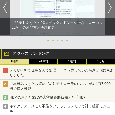
【特集】あなたのPCスペックにドンピシャな「ローカル
LLM」の選び方と快適化テク
●
●
●
●
●
アクセスランキング
1時間
24時間
1週間
1カ月
メモリ8GBで仕事なんて無理……そう思っていた時期が僕にもあ
りました
【本日みつけたお買い得品】モトローラのスマホが約1万7,000
円で購入可能
HBMの速さとSSDの大容量を兼ね備えた「HBF」
キオクシア、メモリ不足をフラッシュメモリで補う拡張モジュー
ル