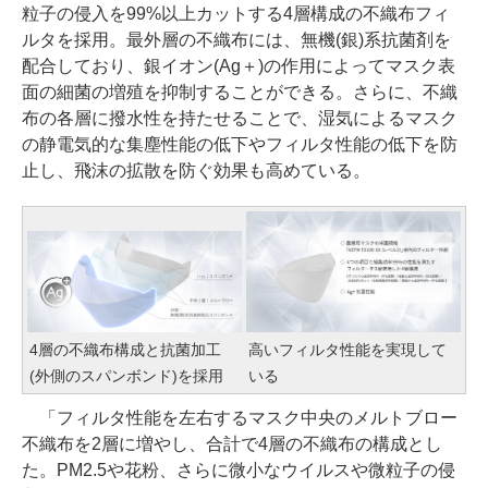
粒子の侵入を99%以上カットする4層構成の不織布フィ
ルタを採用。最外層の不織布には、無機(銀)系抗菌剤を
配合しており、銀イオン(Ag＋)の作用によってマスク表
面の細菌の増殖を抑制することができる。さらに、不織
布の各層に撥水性を持たせることで、湿気によるマスク
の静電気的な集塵性能の低下やフィルタ性能の低下を防
止し、飛沫の拡散を防ぐ効果も高めている。
4層の不織布構成と抗菌加工
高いフィルタ性能を実現して
(外側のスパンボンド)を採用
いる
「フィルタ性能を左右するマスク中央のメルトブロー
不織布を2層に増やし、合計で4層の不織布の構成とし
た。PM2.5や花粉、さらに微小なウイルスや微粒子の侵