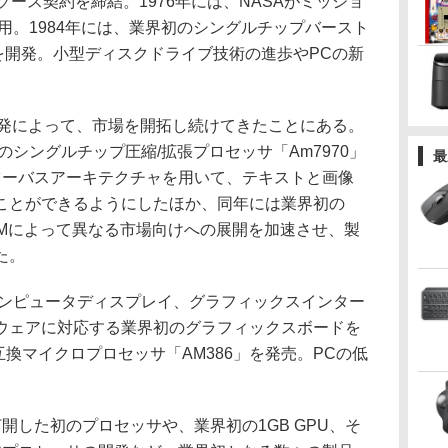
ドソース契約を締結。1976年には、NASAがミッショ
用。1984年には、業界初のシングルチップバースト
」を開発。小型ディスクドライブ技術の進歩やPCの新
発によって、市場を開拓し続けてきたことにある。
のシングルチップ圧縮/拡張プロセッサ「Am7970」
最
ツーバスアーキテクチャを用いて、テキストと画像
ことができるようにしたほか、同年には業界初の
し、OEMによって異なる市場向けへの展開を加速させ、製
た。
コンピュータディスプレイ、グラフィックスインター
ウェアに対応する業界初のグラフィックスボードを
386互換マイクロプロセッサ「AM386」を発売。PCの低
。
開した初のプロセッサや、業界初の1GB GPU、そ