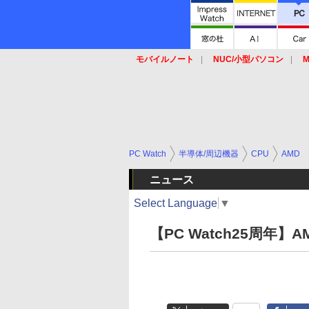
モバイルノート
NUC/小型パソコン
M
SSD
キーボード
マウス
PC Watch
半導体/周辺機器
CPU
AMD
ニュース
Select Language
▼
【PC Watch25周年