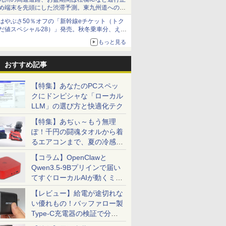
め端末を先頭にした渋滞予測。東九州道への迂
回は料金調整を実施
はやぶさ50％オフの「新幹線eチケット（トク
だ値スペシャル28）」発売。秋冬乗車分、えき
ねっと限定
もっと見る
おすすめ記事
【特集】あなたのPCスペッ
クにドンピシャな「ローカル
LLM」の選び方と快適化テク
【特集】あぢぃ～もう無理
ぽ！千円の闘魂タオルから着
るエアコンまで、夏の冷感グ
ッズ一挙紹介
【コラム】OpenClawと
Qwen3.5-9Bプリインで届い
てすぐローカルAIが動くミニ
PC「SER9 Pro」
【レビュー】給電が途切れな
い優れもの！バッファロー製
Type-C充電器の検証で分か
ったこと