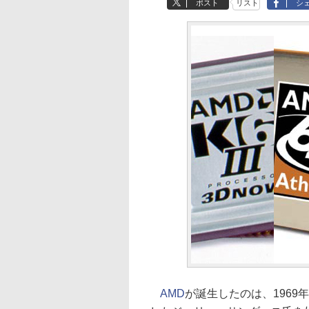
ポスト
リスト
シ
AMD
が誕生したのは、196