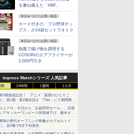
を兼ね備えた「HBF」
本日みつけたお買い得品
カード付きの「プロ野球チッ
プス」が24袋セットでオトク
本日みつけたお買い得品
熱風で揚げ物を調理する
COSORIのエアフライヤーが
2,000円引き
Impress Watchシリーズ 人気記事
時間
24時間
1週間
1カ月
第3期放送記念！ アニメ「薬屋のひとりご
と」第1期・第2期全話を「TVer」にて期間限定
で順次無料配信開始
ユニクロ、今日から「お盆特別セール」。涼感
シアサッカーワンピース待望値下げ、撥水ギア
ショーツは1990円に
東映の歴代オープニング映像がカプセルトイ
に。全5種で8月下旬発売
九州の高速道路、お盆期間は松橋ICなど通行止