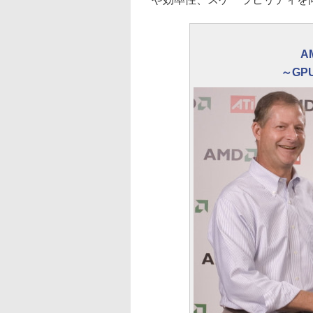
A
～GP