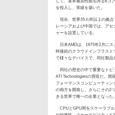
して、業界最高性能を誇る6コ
を投入し、実績を築いた。
現在、世界35カ所以上の拠点
レーシアおよび中国では、アセ
ャーを設置している。
日本AMDは、1975年2月に
時接続のクラウドインフラスト
で様々なデバイスで、同社製品
同社の歴史の中で重要なトピック
ATI Technologiesの買
フォーマンスコンピューティン
の両方を開発し、さらにその2
きる世界で唯一の企業となった
CPUとGPU間をスケーラブ
や効率性、スケーラビリティを