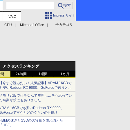
Impress サイト
全カテゴリ
CPU
Microsoft Office
アクセスランキング
時間
24時間
1週間
1カ月
【今すぐ読みたい！人気記事】VRAM 16GBで
も安いRadeon RX 9000、GeForceで言うとど
のぐらいの性能？ - PC Watch
メモリ8GBで仕事なんて無理……そう思ってい
た時期が僕にもありました
VRAM 16GBでも安いRadeon RX 9000、
GeForceで言うとどのぐらいの性能？
HBMの速さとSSDの大容量を兼ね備えた
「HBF」