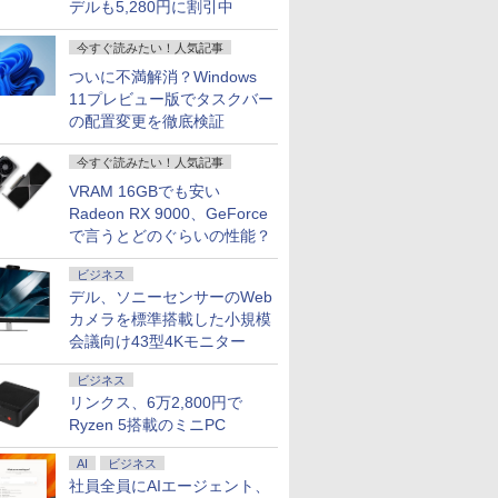
デルも5,280円に割引中
今すぐ読みたい！人気記事
ついに不満解消？Windows
11プレビュー版でタスクバー
の配置変更を徹底検証
今すぐ読みたい！人気記事
VRAM 16GBでも安い
Radeon RX 9000、GeForce
で言うとどのぐらいの性能？
ビジネス
デル、ソニーセンサーのWeb
カメラを標準搭載した小規模
会議向け43型4Kモニター
ビジネス
リンクス、6万2,800円で
Ryzen 5搭載のミニPC
AI
ビジネス
社員全員にAIエージェント、