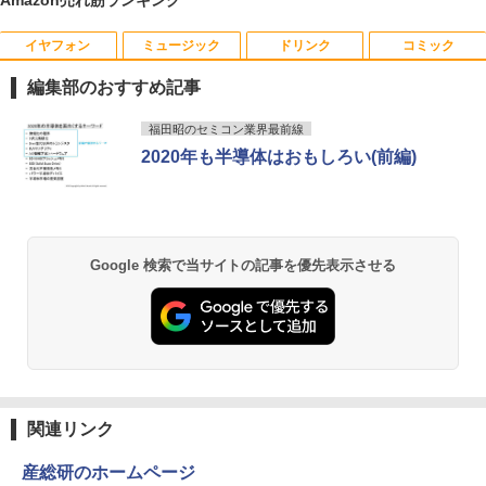
コン 16gbメモリ 256gb ssd windows1
1プロ ノートPC14型 hpノートパソコン1
4型
イヤフォン
ミュージック
ドリンク
コミック
【マラソンセール期間中ポイント5倍】中
独身貴族は異世界を謳歌する 〜結婚し
1
1
古モニター 17インチ スクエア 店長おま
ない男の優雅なおひとりさまライフ〜
￥47,800
編集部のおすすめ記事
かせ VGA / DVI ケーブル付き サブモニタ
（8） 【電子書籍】[ 駒鳥ひわ ]
ー 監視用 ケーブル付き 動作確認済み 30
Anker Soundcore P40i オフホワイト
BRUCE WAYNE feat. Flo Milli, ATL Jacob
【Amazon.co.jp限定】 い・ろ・は・す 2L P
薬屋のひとりごと 17巻 (デジタル版ビッグガ
日保証 送料無料
福田昭のセミコン業界最前線
￥792
[Explicit]
ET ラベルレス ×8本
ンガンコミックス)
2020年も半導体はおもしろい(前編)
￥7,990
￥2,980
￥250
￥1,112
￥770
異世界魔王と召喚少女の奴隷魔術（30）
2
【電子書籍】[ 福田直叶 ]
【楽天1位！保護レザーケース付き】【タ
2
Anker Soundcore P31i ブラック
BRUCE WAYNE feat. Flo Milli, ATL Jacob
by Amazon 天然水 ラベルレス 500ml ×24本
異世界居酒屋「のぶ」(22) (角川コミックス・
Google 検索で当サイトの記事を優先表示させる
ッチ選択】 モバイルモニター 15.6インチ
￥792
[Explicit]
富士山の天然水 バナジウム含有 水 ミネラル
エース)
ノングレア 非光沢 1080PフルHD コスパ
ウォーター ペットボトル 静岡県産 500ミリリ
￥5,990
高画質 デュアルモニター サブモニター
ットル (Smart Basic)
￥250
￥832
ポータブルモニター ゲーミングモニター
リモートワーク IPS Tpye-C/mini HDMI
￥1,380
pc ミニPC iPhone対応
ゾンビのあふれた世界で俺だけが襲われ
3
ない 5 【電子書籍】[ 増田ちひろ ]
Anker Soundcore Liberty 5 ミッドナイトブ
On My Road (Stadium ver.)
ONE PIECE モノクロ版 115 (ジャンプコミッ
￥9,999
ラック
クスDIGITAL)
by Amazon 炭酸水 ラベルレス 500ml ×24本
￥1,155
関連リンク
強炭酸水 ペットボトル 500ミリリットル (Sm
￥250
art Basic)
￥14,990
￥594
産総研のホームページ
【公式・メーカー直販・送料無料】モニ
3