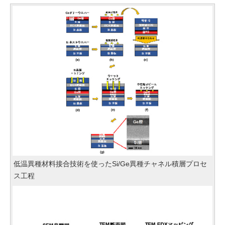
低温異種材料接合技術を使ったSi/Ge異種チャネル積層プロセ
ス工程