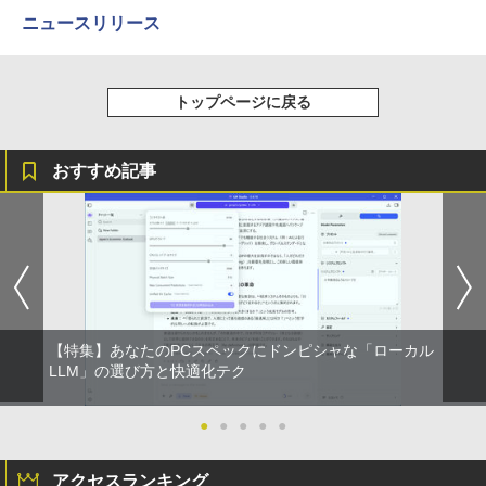
￥1,625
ター 新品 フルHD HP Series 3 Pro 324p
ニュースリリース
v 23.8 インチFHD VA モニター VA 23.8
ゼンリン住宅地図 B4判 兵庫県 たつの市
4
型 角度調整 VESA 100Hz 液晶HDMI VGA
【2026年アップグレード版】AOKIMI ワイヤ
On My Road (Stadium ver.)
HUNTER×HUNTER モノクロ版 39 (ジャンプ
発行年月202603 28229010R
PS5 Nintendo Switch 3年保証 転送不可
レスイヤホン bluetooth イヤホン V12 小型
コミックスDIGITAL)
by Amazon 天然水ラベルレス 2L×9本
(型番: 9U5C1AA)
軽量 ブルートゥースHi-Fi 最大36時間再生 ぶ
￥250
￥19,800
トップページに戻る
るーとゅーす コードレス ENCノイズキャン
￥572
￥1,117
セリング 自動ペアリング Type-C充電 マイク
￥12,900
付き 防水 タッチ式音量調整 スポーツ/通勤/通
学/WEB会議(ホワイト)
おすすめ記事
赤ちゃんに転生した話(5) 【電子書籍】[
BUGS LIFE
スーパーの裏でヤニ吸うふたり 9巻 (デジタル
5
￥1,964
24G4/11 23.8インチ フルHD 180Hz ゲー
茶々京色 ]
版ビッグガンガンコミックス)
コカ・コーラ やかんの麦茶 from 爽健美茶 ラ
4
ミングモニター FastIPS 1ms(GTG)
ベルレス 650mlPET×24本
￥250
￥1,430
￥810
Xiaomi シャオミ REDMI Buds 8 Lite ワイヤ
￥13,591
￥2,009
レスイヤホン Bluetooth 5.4 ノイズキャンセ
リング ANC 36時間再生
￥2,980
【特集】あなたのPCスペックにドンピシャな「ローカル
楽天1位★マラソン限定P2倍【クーポン
5
LLM」の選び方と快適化テク
利用で実質10,999円】モバイルモニター
15.6インチ モバイルディスプレイ FHD 1
920*1080 非光沢 A+スクリーン IPS液晶
●
●
●
●
●
パネル 薄型 軽量 USBType-C miniHDMI
カバースタンド付き PS4/PS5/Switch/P
C/Macなど対応 Ingnok yn02b
アクセスランキング