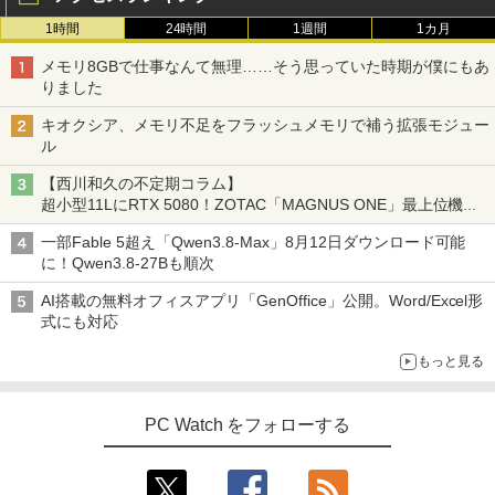
￥13,999
1時間
24時間
1週間
1カ月
メモリ8GBで仕事なんて無理……そう思っていた時期が僕にもあ
りました
キオクシア、メモリ不足をフラッシュメモリで補う拡張モジュー
ル
【西川和久の不定期コラム】
超小型11LにRTX 5080！ZOTAC「MAGNUS ONE」最上位機の
実力を探る
一部Fable 5超え「Qwen3.8-Max」8月12日ダウンロード可能
に！Qwen3.8-27Bも順次
AI搭載の無料オフィスアプリ「GenOffice」公開。Word/Excel形
式にも対応
もっと見る
PC Watch をフォローする