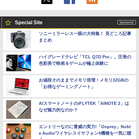
Special Site
ソニーミラーレス一眼の大特集！ 見どころ記事
まとめ
ハイグレードテレビ「TCL Q7D Pro」。圧巻の
色彩美で映画＆ゲームが極上体験に
お値段そのままでメモリ倍増！メモリ32GBの
「お得なゲーミングノート」
AIスマートノートのiFLYTEK「AINOTE 2」は
なぜ魅力的なのか？
エントリーなのに脅威の実力!「Osprey」Nobl
e Audioワイヤレスイヤフォン4機種を一気に聴