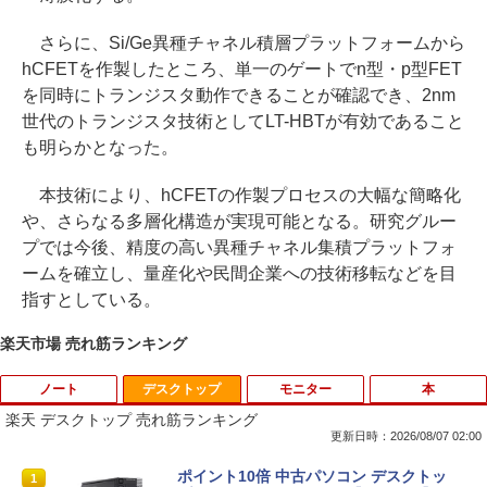
さらに、Si/Ge異種チャネル積層プラットフォームから
hCFETを作製したところ、単一のゲートでn型・p型FET
を同時にトランジスタ動作できることが確認でき、2nm
世代のトランジスタ技術としてLT-HBTが有効であること
も明らかとなった。
本技術により、hCFETの作製プロセスの大幅な簡略化
や、さらなる多層化構造が実現可能となる。研究グルー
プでは今後、精度の高い異種チャネル集積プラットフォ
ームを確立し、量産化や民間企業への技術移転などを目
指すとしている。
楽天市場 売れ筋ランキング
ノート
デスクトップ
モニター
本
楽天 デスクトップ 売れ筋ランキング
更新日時：2026/08/07 02:00
タブレットPC Microsoft Surface Pro 5/
ポイント10倍 中古パソコン デスクトッ
1
1