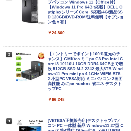
7+ 12.3インチ メモリ 8GB SSD256GB
プパソコン Windows 11【Office付】
第7世代Core-i5 2.6GHz 2K解像度 2736
【Windows 11 Pro 64Bit搭載】DELL O
x 1824 タッチパネル Office付き/カメラ/
ptiplexシリーズ Core i5搭載/4G/新品SS
HDMI / Windows 11 Pro 中古タブレット
D 120GB/DVD-ROM/送料無料【オプショ
PC /ノートパソコン 2in1 中古 タブレッ
ン色々有】
ト WIFI Bluetooth
￥24,800
￥29,800
【エントリーでポイント100％還元のチ
2
【マラソンセール期間中ポイント5倍】中
ャンス】GMKtec ミニpc G3 Pro Intel C
2
古ノートパソコン 第11世代 Core i5 メモ
ore i3 10110U 16GB DDR4 64GBまで増
リ16GB M.2 SSD256GB 13.3インチ フ
設 512GB SSD M.2 2242 最大8TB Wind
ルHD ノングレア Webカメラ 無線LAN
ows11 Pro mini pc 4.1GHz WIFI6 BT5.
Wi-Fi Bluetooth Windows11 東芝 dyna
2 小型PC VESA対応 ミニパソコン 2画面
book G83/HS 初期設定済 すぐ使える 90
高性能 みにpc nucbox 省エネ デスクト
日保証 送料無料
ップPC
￥29,980
￥66,248
【マラソン値引中！ 当日出荷！】ノート
[VETESA正規販売店]デスクトップパソ
3
3
パソコン 新品 15.6インチ パソコン ノー
コン PC 一体型 新品 Windows11 27型 C
トPC CPU Intel Pentium GOLD 6500Y
ore i7 第4世代 Office付き メモリ16GB