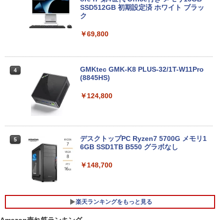
メモリ12GB SSD 256GB 15インチ フル
SSD512GB 初期設定済 ホワイト ブラッ
HD HDMI USB3.0 WEBカメラ 無線LAN
ク
Wifi Windows11 office JIS 日本語キー
ボード 新生活 事務 学生 初心者 NC15J
￥69,800
￥32,800
GMKtec GMK-K8 PLUS-32/1T-W11Pro
4
(8845HS)
【マラソンセール期間中ポイント5倍】中
4
古ノートパソコン 第8世代 Core i5 メモ
￥124,800
リ8GB SSD512GB 15.6インチ WXGA テ
ンキー Webカメラ 無線LAN Wi-Fi Wind
ows11 Lenovo ThinkPad L580 初期設
定済 すぐ使える 90日保証 送料無料
デスクトップPC Ryzen7 5700G メモリ1
5
￥32,980
6GB SSD1TB B550 グラボなし
￥148,700
中古 HP EliteBook 840 G8 Core i5 1145
5
G7 第11世代CPU メモリ16GB SSD256G
B 14インチ フルHD Windows11 Pro 4Q
楽天ランキングをもっと見る
8U2EC#ABJ 1年保証 Bランク ノートパ
ソコン【CA】 ノートpc 中古ノートパソ
Amazon売れ筋ランキング