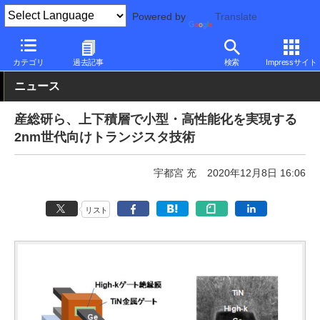
Powered by
Translate
PC Watch
市場
技術
その他
カテゴリ
過去記事
検索
Impressサイト
ニュース
産総研ら、上下積層で小型・高性能化を実現する
2nm世代向けトランジスタ技術
宇都宮 充
2020年12月8日 16:06
リスト