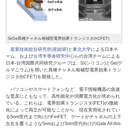
Si/Ge異種チャネル相補型電界効果トランジスタ(hCFET)
産業技術総合研究所(産総研)
と
東北大学
による日本チ
ーム、および
台湾半導体研究中心
らの台湾チームによる
日本-台湾国際共同研究グループは、Si(シリコン)とGe(ゲ
ルマニウム)を用いた異種チャネル相補型電界効果トラン
ジスタ(hCFET)を開発した。
パソコンやスマートフォンなど、電子情報機器の急速
な普及にともなって、高性能化や消費電力化が求められ
ている。これらは、電界効果トランジスタ(FET)の微細
化によって両立が可能なことから、現在実用化されてい
る5nm世代まで向けのFinFET、ゲートがチャネルの上下
左右を覆うような5nmおよび3nm世代向けのGate All Aro