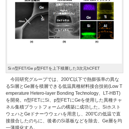
Si n型FET/Ge p型FETを上下積層した3次元hCFET
今回研究グループでは、200℃以下で熱膨張率の異な
るSi層とGe層を積層できる低温異種材料接合技術(Low T
emperature Hetero-layer Bonding Technology、LT-HBT)
を開発。n型FETにSi、p型FETにGeを使用した異種チャ
ネル集積プラットフォームの構築に成功した。Siホスト
ウェハとGeドナーウウェハを用意し、200℃の低温で直
接接合したのちに、後者のSi基板などを除去、Ge層を均
一薄膜化する。