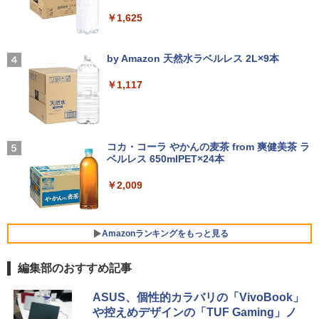
【公式・メーカー直販・送料無料】モニ
3
￥1,625
ター 新品 フルHD HP Series 3 Pro 324p
【マラソン値引中！ 当日出荷！】ノート
[VETESA正規販売店]デスクトップパソ
v 23.8 インチFHD VA モニター VA 23.8
ゼンリン住宅地図 B4判 兵庫県 たつの市
3
3
4
パソコン 新品 15.6インチ パソコン ノー
コン PC 一体型 新品 Windows11 27型 C
型 角度調整 VESA 100Hz 液晶HDMI VGA
【2026年アップグレード版】AOKIMI ワイヤ
On My Road (Stadium ver.)
発行年月202603 28229010R
トPC CPU Intel Pentium GOLD 6500Y
ore i7 第4世代 Office付き メモリ16GB
PS5 Nintendo Switch 3年保証 転送不可
レスイヤホン bluetooth イヤホン V12 小型
by Amazon 天然水ラベルレス 2L×9本
メモリ12GB SSD 256GB 15インチ フル
SSD512GB 初期設定済 ホワイト ブラッ
(型番: 9U5C1AA)
軽量 ブルートゥースHi-Fi 最大36時間再生 ぶ
￥250
￥19,800
HD HDMI USB3.0 WEBカメラ 無線LAN
ク
るーとゅーす コードレス ENCノイズキャン
￥1,117
Wifi Windows11 office JIS 日本語キー
セリング 自動ペアリング Type-C充電 マイク
￥12,900
ボード 新生活 事務 学生 初心者 NC15J
付き 防水 タッチ式音量調整 スポーツ/通勤/通
￥69,800
学/WEB会議(ホワイト)
￥32,800
赤ちゃんに転生した話(5) 【電子書籍】[
BUGS LIFE
5
￥1,964
24G4/11 23.8インチ フルHD 180Hz ゲー
茶々京色 ]
コカ・コーラ やかんの麦茶 from 爽健美茶 ラ
4
GMKtec GMK-K8 PLUS-32/1T-W11Pro
ミングモニター FastIPS 1ms(GTG)
ベルレス 650mlPET×24本
4
￥250
(8845HS)
￥1,430
【マラソンセール期間中ポイント5倍】中
Xiaomi シャオミ REDMI Buds 8 Lite ワイヤ
￥13,591
4
￥2,009
古ノートパソコン 第8世代 Core i5 メモ
レスイヤホン Bluetooth 5.4 ノイズキャンセ
￥124,800
リ8GB SSD512GB 15.6インチ WXGA テ
リング ANC 36時間再生
ンキー Webカメラ 無線LAN Wi-Fi Wind
ows11 Lenovo ThinkPad L580 初期設
￥2,980
Amazonランキングをもっと見る
定済 すぐ使える 90日保証 送料無料
楽天1位★マラソン限定P2倍【クーポン
5
デスクトップPC Ryzen7 5700G メモリ1
利用で実質10,999円】モバイルモニター
5
￥32,980
編集部のおすすめ記事
6GB SSD1TB B550 グラボなし
15.6インチ モバイルディスプレイ FHD 1
920*1080 非光沢 A+スクリーン IPS液晶
薬屋のひとりごと 17巻 (デジタル版ビッグガ
パネル 薄型 軽量 USBType-C miniHDMI
￥148,700
ASUS、個性的カラバリの「VivoBook」
ンガンコミックス)
カバースタンド付き PS4/PS5/Switch/P
や控えめデザインの「TUF Gaming」ノ
C/Macなど対応 Ingnok yn02b
中古 HP EliteBook 840 G8 Core i5 1145