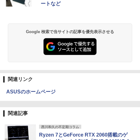
5
ートなど
￥770
G7 第11世代CPU メモリ16GB SSD256G
B 14インチ フルHD Windows11 Pro 4Q
￥13,999
8U2EC#ABJ 1年保証 Bランク ノートパ
ソコン【CA】 ノートpc 中古ノートパソ
コン 16gbメモリ 256gb ssd windows1
異世界居酒屋「のぶ」(22) (角川コミックス・
1プロ ノートPC14型 hpノートパソコン1
Google 検索で当サイトの記事を優先表示させる
エース)
4型
￥832
￥47,800
ONE PIECE モノクロ版 115 (ジャンプコミッ
クスDIGITAL)
関連リンク
￥594
ASUSのホームページ
HUNTER×HUNTER モノクロ版 39 (ジャンプ
コミックスDIGITAL)
関連記事
￥572
西川和久の不定期コラム
Ryzen 7とGeForce RTX 2060搭載のゲ