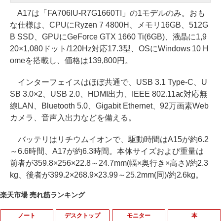
A17は「FA706IU-R7G1660TI」の1モデルのみ。おも
な仕様は、CPUにRyzen 7 4800H、メモリ16GB、512G
B SSD、GPUにGeForce GTX 1660 Ti(6GB)、液晶に1,9
20×1,080ドット/120Hz対応17.3型、OSにWindows 10 H
omeを搭載し、価格は139,800円。
インターフェイスはほぼ共通で、USB 3.1 Type-C、U
SB 3.0×2、USB 2.0、HDMI出力、IEEE 802.11ac対応無
線LAN、Bluetooth 5.0、Gigabit Ethernet、92万画素Web
カメラ、音声入出力などを備える。
バッテリはリチウムイオンで、駆動時間はA15が約6.2
～6.6時間、A17が約6.3時間。本体サイズおよび重量は
前者が359.8×256×22.8～24.7mm(幅×奥行き×高さ)/約2.3
kg、後者が399.2×268.9×23.99～25.2mm(同)/約2.6kg。
楽天市場 売れ筋ランキング
ノート
デスクトップ
モニター
本