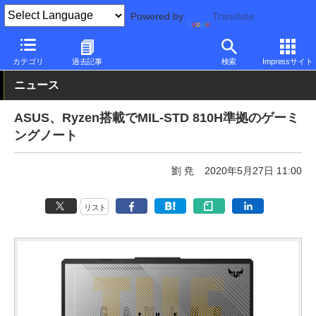
Powered by
Translate
PC Watch
パソコン/タブレット/スマートフォン
ゲーミングノー
カテゴリ
過去記事
検索
Impressサイト
ニュース
ASUS、Ryzen搭載でMIL-STD 810H準拠のゲーミ
ングノート
劉 尭
2020年5月27日 11:00
リスト