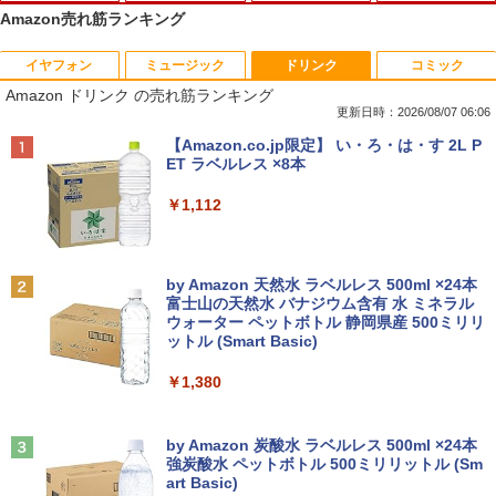
Amazon売れ筋ランキング
イヤフォン
ミュージック
ドリンク
コミック
タブレットPC Microsoft Surface Pro 5/
ポイント10倍 中古パソコン デスクトッ
【マラソンセール期間中ポイント5倍】中
独身貴族は異世界を謳歌する 〜結婚し
1
1
1
1
Amazon ドリンク の売れ筋ランキング
7+ 12.3インチ メモリ 8GB SSD256GB
プパソコン Windows 11【Office付】
古モニター 17インチ スクエア 店長おま
ない男の優雅なおひとりさまライフ〜
第7世代Core-i5 2.6GHz 2K解像度 2736
【Windows 11 Pro 64Bit搭載】DELL O
かせ VGA / DVI ケーブル付き サブモニタ
（8） 【電子書籍】[ 駒鳥ひわ ]
更新日時：2026/08/07 06:06
x 1824 タッチパネル Office付き/カメラ/
ptiplexシリーズ Core i5搭載/4G/新品SS
ー 監視用 ケーブル付き 動作確認済み 30
Anker Soundcore P40i オフホワイト
BRUCE WAYNE feat. Flo Milli, ATL Jacob
【Amazon.co.jp限定】 い・ろ・は・す 2L P
HDMI / Windows 11 Pro 中古タブレット
D 120GB/DVD-ROM/送料無料【オプショ
日保証 送料無料
￥792
[Explicit]
ET ラベルレス ×8本
PC /ノートパソコン 2in1 中古 タブレッ
ン色々有】
￥7,990
ト WIFI Bluetooth
￥2,980
￥250
￥1,112
￥24,800
￥29,800
異世界魔王と召喚少女の奴隷魔術（30）
2
【電子書籍】[ 福田直叶 ]
【楽天1位！保護レザーケース付き】【タ
2
Anker Soundcore P31i ブラック
BRUCE WAYNE feat. Flo Milli, ATL Jacob
by Amazon 天然水 ラベルレス 500ml ×24本
【エントリーでポイント100％還元のチ
ッチ選択】 モバイルモニター 15.6インチ
￥792
2
[Explicit]
富士山の天然水 バナジウム含有 水 ミネラル
【マラソンセール期間中ポイント5倍】中
ャンス】GMKtec ミニpc G3 Pro Intel C
ノングレア 非光沢 1080PフルHD コスパ
2
ウォーター ペットボトル 静岡県産 500ミリリ
￥5,990
古ノートパソコン 第11世代 Core i5 メモ
ore i3 10110U 16GB DDR4 64GBまで増
高画質 デュアルモニター サブモニター
ットル (Smart Basic)
￥250
リ16GB M.2 SSD256GB 13.3インチ フ
設 512GB SSD M.2 2242 最大8TB Wind
ポータブルモニター ゲーミングモニター
ルHD ノングレア Webカメラ 無線LAN
ows11 Pro mini pc 4.1GHz WIFI6 BT5.
リモートワーク IPS Tpye-C/mini HDMI
￥1,380
Wi-Fi Bluetooth Windows11 東芝 dyna
2 小型PC VESA対応 ミニパソコン 2画面
pc ミニPC iPhone対応
ゾンビのあふれた世界で俺だけが襲われ
3
book G83/HS 初期設定済 すぐ使える 90
高性能 みにpc nucbox 省エネ デスクト
ない 5 【電子書籍】[ 増田ちひろ ]
日保証 送料無料
ップPC
Anker Soundcore Liberty 5 ミッドナイトブ
On My Road (Stadium ver.)
￥9,999
ラック
by Amazon 炭酸水 ラベルレス 500ml ×24本
￥1,155
強炭酸水 ペットボトル 500ミリリットル (Sm
￥29,980
￥66,248
￥250
art Basic)
￥14,990