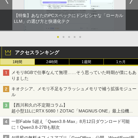
【特集】あなたのPCスペックにドンピシャな「ローカル
LLM」の選び方と快適化テク
●
●
●
●
●
アクセスランキング
1時間
24時間
1週間
1カ月
メモリ8GBで仕事なんて無理……そう思っていた時期が僕にもあ
りました
キオクシア、メモリ不足をフラッシュメモリで補う拡張モジュー
ル
【西川和久の不定期コラム】
超小型11LにRTX 5080！ZOTAC「MAGNUS ONE」最上位機の
実力を探る
一部Fable 5超え「Qwen3.8-Max」8月12日ダウンロード可能
に！Qwen3.8-27Bも順次
AI搭載の無料オフィスアプリ「GenOffice」公開。Word/Excel形