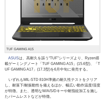
TUF GAMING A15
ASUS
は、高耐久を謳う“TUF”シリーズより、Ryzen搭
載ゲーミングノート「TUF GAMING A15」(15.6型)、「T
UF GAMING A17」(17.3型)を6月中旬に発売する。
いずれもMIL-STD 810H準拠の耐久性テストをクリア
し、耐落下/耐振動性を備えるほか、幅広い動作温度/湿度
が特徴。また、透明なW/A/S/Dキーや耐指紋加工を施し
たパームレストなどが特徴。