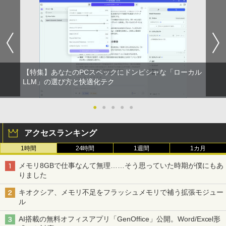
【特集】あなたのPCスペックにドンピシャな「ローカル
LLM」の選び方と快適化テク
●
●
●
●
●
アクセスランキング
1時間
24時間
1週間
1カ月
メモリ8GBで仕事なんて無理……そう思っていた時期が僕にもあ
りました
キオクシア、メモリ不足をフラッシュメモリで補う拡張モジュー
ル
AI搭載の無料オフィスアプリ「GenOffice」公開。Word/Excel形