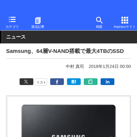
PC Watch
半導体/周辺機器
SSD
Samsung
カテゴリ
過去記事
検索
Impressサイト
ニュース
Samsung、64層V-NAND搭載で最大4TBのSSD
中村 真司
2018年1月24日 00:00
リスト