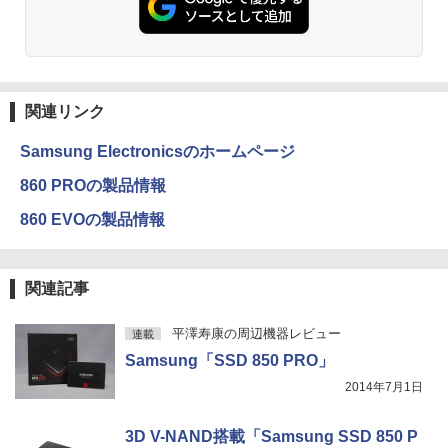
ットル (Smart Basic)
￥250
￥832
￥5,500
情報社会と情報技術 （身近なモノやサー
￥1,380
3
ビスから学ぶ「情報」教室1） [ 土屋 誠
司 ]
Anker Soundcore Liberty 5 ミッドナイトブ
On My Road (Stadium ver.)
HUNTER×HUNTER モノクロ版 39 (ジャンプ
ラック
コミックスDIGITAL)
by Amazon 天然水ラベルレス 2L×9本
PHILIPS 241V8 LED液晶モニター 23.8
3
関連リンク
￥2,750
￥250
インチワイド ブラック 1920×1080 （フ
￥14,990
￥572
￥1,117
ルHD）16:9 IPSパネル 非光沢 ノングレ
Samsung Electronicsのホームページ
ア 液晶ディスプレイ HDMI VGA VESA準
拠 PS4 switch 対応 スイッチ 【中古】
STAR WARS マンダロリアンとグローグ
860 PROの製品情報
4
ー [ ジェフリー・ブラウン ]
【2026年アップグレード版】AOKIMI ワイヤ
On My Road (Stadium ver.)
スーパーの裏でヤニ吸うふたり 9巻 (デジタル
￥6,500
860 EVOの製品情報
レスイヤホン bluetooth イヤホン V12 小型
版ビッグガンガンコミックス)
by Amazon 炭酸水 ラベルレス 500ml ×24本
￥1,870
軽量 ブルートゥースHi-Fi 最大36時間再生 ぶ
強炭酸水 ペットボトル 500ミリリットル (Sm
￥250
るーとゅーす コードレス ENCノイズキャン
art Basic)
￥810
セリング 自動ペアリング Type-C充電 マイク
モバイルモニター 15.6インチ InnoView
4
関連記事
付き 防水 タッチ式音量調整 スポーツ/通勤/通
￥1,625
モバイルディスプレイ 自立型 1920*1080
学/WEB会議(ホワイト)
FHD ポータブルモニター IPS液晶パネル
幽冥の岸 十二国記 （新潮文庫） [ 小野
5
薄型 軽量 持ち運び 壁掛けに対応 Switc
BUGS LIFE
ONE PIECE モノクロ版 115 (ジャンプコミッ
平澤寿康の周辺機器レビュー
連載
不由美 ]
￥1,964
h/PS3/PS4/PS5/Xbox One/PC/スマホ/U
クスDIGITAL)
コカ・コーラ やかんの麦茶 from 爽健美茶 ラ
Samsung「SSD 850 PRO」
SBType-C/標準HDMI対応【選べる種
ベルレス 650mlPET×24本
￥250
￥825
類】タッチ/ケース付き/4Kタイプ
￥594
2014年7月1日
Xiaomi シャオミ REDMI Buds 8 Lite ワイヤ
￥1,653
レスイヤホン Bluetooth 5.4 ノイズキャンセ
￥8,980
3D V-NAND搭載「Samsung SSD 850 P
リング ANC 36時間再生