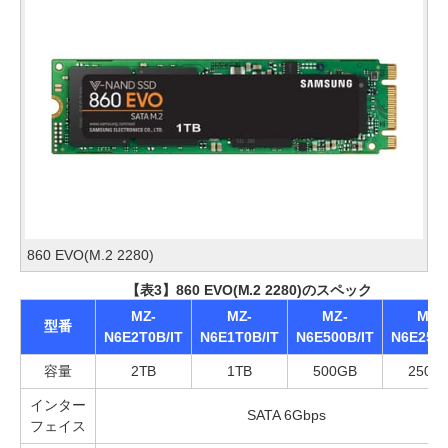
860 EVO(M.2 2280)
【表3】860 EVO(M.2 2280)のスペック
MZ-
MZ-
MZ-
MZ-
型番
N6E2T0B/IT
N6E1T0B/IT
N6E500B/IT
N6E250B
容量
2TB
1TB
500GB
250G
インター
SATA 6Gbps
フェイス