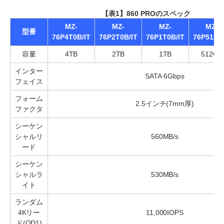
【表1】860 PROのスペック
MZ-
MZ-
MZ-
MZ-
型番
76P4T0B/IT
76P2T0B/IT
76P1T0B/IT
76P512B/
容量
4TB
2TB
1TB
512GB
インター
SATA 6Gbps
フェイス
フォーム
2.5インチ(7mm厚)
ファクタ
シーケン
シャルリ
560MB/s
ード
シーケン
シャルラ
530MB/s
イト
ランダム
4Kリー
11,000IOPS
ド(QD1)