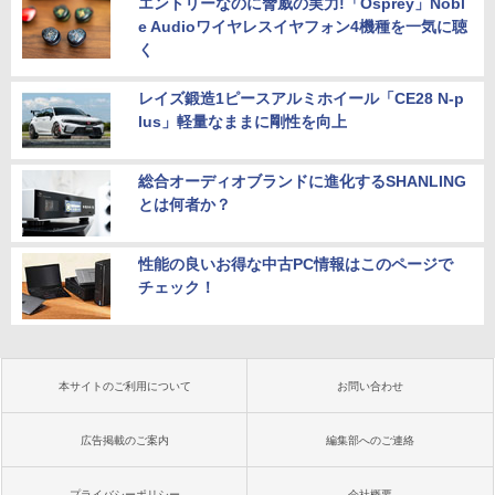
エントリーなのに脅威の実力!「Osprey」Nobl
e Audioワイヤレスイヤフォン4機種を一気に聴
く
レイズ鍛造1ピースアルミホイール「CE28 N-p
lus」軽量なままに剛性を向上
総合オーディオブランドに進化するSHANLING
とは何者か？
性能の良いお得な中古PC情報はこのページで
チェック！
本サイトのご利用について
お問い合わせ
広告掲載のご案内
編集部へのご連絡
プライバシーポリシー
会社概要