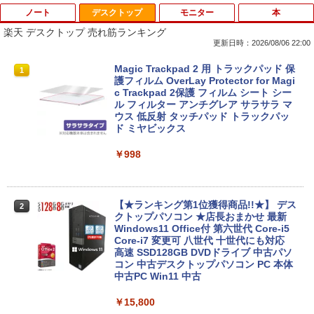
ノート
デスクトップ
モニター
本
楽天 デスクトップ 売れ筋ランキング
更新日時：2026/08/06 22:00
【中古】第4世代 Core i3搭載ノートパソ
Magic Trackpad 2 用 トラックパッド 保
1
1
コン 500GB 4GBメモリ DVDマルチドラ
護フィルム OverLay Protector for Magi
イブ 15.6インチ Wi-Fi 【Windows10】
c Trackpad 2保護 フィルム シート シー
MS 365 Office Web 注目PC [105]
ル フィルター アンチグレア サラサラ マ
ウス 低反射 タッチパッド トラックパッ
ド ミヤビックス
￥8,800
￥998
中古パソコン | Lenovo | ThinkPad L57
2
0 | Windows11 | ノートPC | 一年保証 |
第7世代 | Core i5 7200U 2.5(～最大3.1)
【★ランキング第1位獲得商品!!★】 デス
2
GHz | MEM:8GB | HDD:500GB | DVDマ
クトップパソコン ★店長おまかせ 最新
ルチ | 無線LAN:あり | テンキー | Win11P
Windows11 Office付 第六世代 Core-i5
ro64Bit | ACアダプター付属
Core-i7 変更可 八世代 十世代にも対応
高速 SSD128GB DVDドライブ 中古パソ
コン 中古デスクトップパソコン PC 本体
￥9,980
中古PC Win11 中古
￥15,800