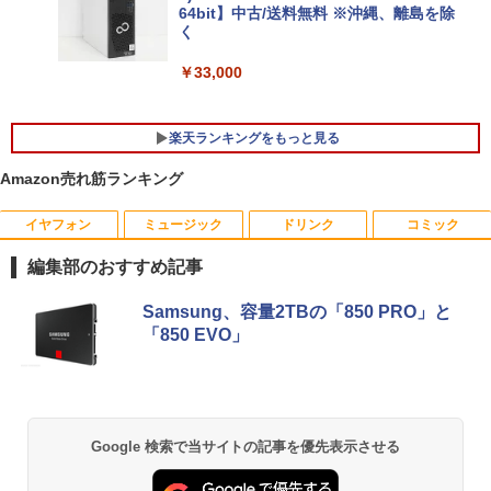
64bit】中古/送料無料 ※沖縄、離島を除
￥25,278
く
￥33,000
楽天ランキングをもっと見る
Amazon売れ筋ランキング
イヤフォン
ミュージック
ドリンク
コミック
【マラソンセール期間中ポイント5倍】中
[新品]はじめての世界名作えほん えほん
1
1
古モニター 19インチ スクエア 液晶ディ
のおうち(1～40巻)
編集部のおすすめ記事
スプレイ VGA / DVI端子 店長おまかせ ケ
ーブル付き サブモニターにおすすめ 動作
￥26,400
Anker Soundcore P40i オフホワイト
BRUCE WAYNE feat. Flo Milli, ATL Jacob
【Amazon.co.jp限定】 い・ろ・は・す 2L P
薬屋のひとりごと 17巻 (デジタル版ビッグガ
確認済み 30日保証 送料無料
Samsung、容量2TBの「850 PRO」と
[Explicit]
ET ラベルレス ×8本
ンガンコミックス)
「850 EVO」
￥5,990
￥3,300
￥250
￥1,001
￥770
ヒロシマ 消えたかぞく （ポプラ社の絵
2
本 67） [ 指田 和 ]
PHILIPS/フィリップス 241V8/11 / 23.8型
2
￥1,815
Anker Soundcore P31i ブラック
BRUCE WAYNE feat. Flo Milli, ATL Jacob
by Amazon 天然水 ラベルレス 500ml ×24本
異世界居酒屋「のぶ」(22) (角川コミックス・
Google 検索で当サイトの記事を優先表示させる
ワイド 液晶ディスプレイ FullHD/HDMI
[Explicit]
富士山の天然水 バナジウム含有 水 ミネラル
エース)
ケーブル標準添付【中古/送料無料】※沖
ウォーター ペットボトル 静岡県産 500ミリリ
￥4,990
縄、離島を除く