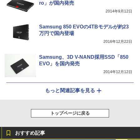
ro」が国内発売
￥2,980
2014年9月12日
【楽天1位！保護レザーケース付き】【タ
5
ッチ選択】 モバイルモニター 15.6インチ
ノングレア 非光沢 1080PフルHD コスパ
Samsung 850 EVOの4TBモデルが約23
高画質 デュアルモニター サブモニター
万円で国内登場
ポータブルモニター ゲーミングモニター
リモートワーク IPS Tpye-C/mini HDMI
2016年12月22日
pc ミニPC iPhone対応
Samsung、3D V-NAND採用SSD「850
￥9,999
EVO」を国内発売
2014年12月12日
もっと関連記事を見る
トップページに戻る
おすすめ記事