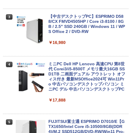
中古ノートパソコン 富士通 LIFEBOOK
3
U938 第7世代 Core i5 Windows11 Pro
Office 2024付き メモリ8GB SSD256G
B/1TB選択可 13.3型 軽量 モバイル ビジ
【中古デスクトップPC】ESPRIMO D58
3
ネス 在宅勤務 学生向け
8/CX FMVD4505HP / Core i3-8100 / 8G
B / 2.5" SSD 240GB / Windows 11 / WP
S Office 2 / DVD-RW
￥12,980
￥16,980
8月5日限定10倍＆抽選10000P！｜2021
4
年モデル！高性能ノートパソコン Windo
ws11 富士通 LIFEBOOK A5511 第11世
ミニPC Dell HP Lenovo 高速CPU 第8世
4
代Celeron 6305U最大メモリ32GB 秒速
代 Corei3/i5-8500T メモリ最大16GB SS
起動新品SSD2TB テンキー内蔵 15.6型大
D1TB 二画面デュアル アウトレット オフ
画面 ノートパソコン中古 オフィス付き
ィス付き 最新MSOffice2024可 Win11Pr
Microsoftoffice2024可 送料無料 WIFI
o 中古パソコンデスクトップパソコン ミ
ニPC デル 中古パソコンデスクトップPC
￥15,120
￥17,888
マイクロソフト 法人向け Surface Pro 1
5
2 インチ キーボード ストーン グレー EP
FUJITSU/富士通 ESPRIMO D7010/E【G
5
2-32891
TX1650/Intel Core i5-10500/8GB(DDR
4)/M.2 SSD512GB/DVD-RW/Win11 Pro-