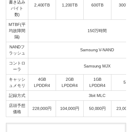
書き込み
2,400TB
1,200TB
600TB
300TB
バイト
数)
MTBF(平
均故障間
150万時間
隔)
NANDフ
Samsung V-NAND
ラッシュ
コントロ
Samsung MJX
ーラ
キャッシ
4GB
2GB
1GB
512
ュメモリ
LPDDR4
LPDDR4
LPDDR4
記録方式
3bit MLC
店頭予想
228,000円
104,000円
50,000円
23,000
価格