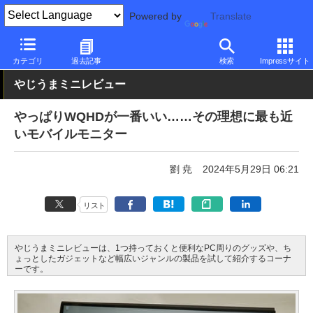
Powered by
Translate
PC Watch
半導体/周辺機器
モニター
その他
カテゴリ
過去記事
検索
Impressサイト
やじうまミニレビュー
やっぱりWQHDが一番いい……その理想に最も近
いモバイルモニター
劉 尭
2024年5月29日 06:21
リスト
やじうまミニレビューは、1つ持っておくと便利なPC周りのグッズや、ち
ょっとしたガジェットなど幅広いジャンルの製品を試して紹介するコーナ
ーです。