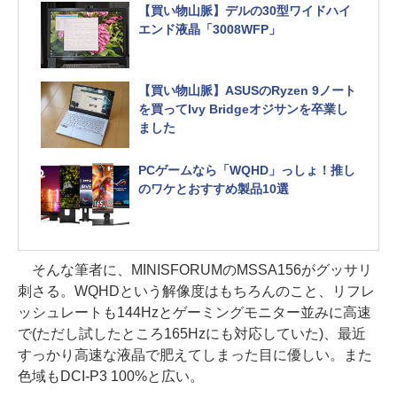
【買い物山脈】デルの30型ワイドハイ
エンド液晶「3008WFP」
【買い物山脈】ASUSのRyzen 9ノート
を買ってIvy Bridgeオジサンを卒業し
ました
PCゲームなら「WQHD」っしょ！推し
のワケとおすすめ製品10選
そんな筆者に、MINISFORUMのMSSA156がグッサリ
刺さる。WQHDという解像度はもちろんのこと、リフレ
ッシュレートも144Hzとゲーミングモニター並みに高速
で(ただし試したところ165Hzにも対応していた)、最近
すっかり高速な液晶で肥えてしまった目に優しい。また
色域もDCI-P3 100%と広い。