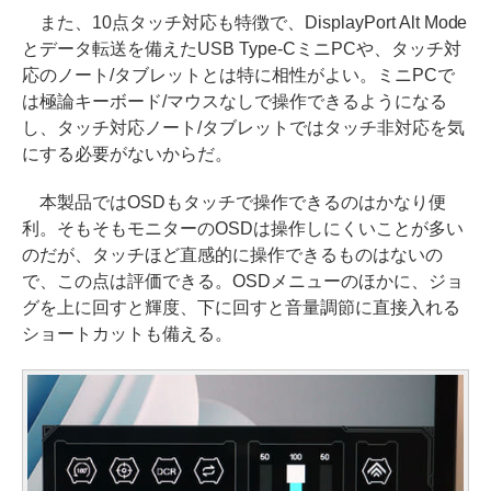
また、10点タッチ対応も特徴で、DisplayPort Alt Mode
とデータ転送を備えたUSB Type-CミニPCや、タッチ対
応のノート/タブレットとは特に相性がよい。ミニPCで
は極論キーボード/マウスなしで操作できるようになる
し、タッチ対応ノート/タブレットではタッチ非対応を気
にする必要がないからだ。
本製品ではOSDもタッチで操作できるのはかなり便
利。そもそもモニターのOSDは操作しにくいことが多い
のだが、タッチほど直感的に操作できるものはないの
で、この点は評価できる。OSDメニューのほかに、ジョ
グを上に回すと輝度、下に回すと音量調節に直接入れる
ショートカットも備える。