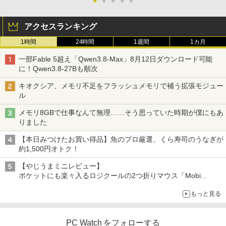
●
●
●
●
●
アクセスランキング
1時間
24時間
1週間
1カ月
一部Fable 5超え「Qwen3.8-Max」8月12日ダウンロード可能
に！Qwen3.8-27Bも順次
キオクシア、メモリ不足をフラッシュメモリで補う拡張モジュー
ル
メモリ8GBで仕事なんて無理……そう思っていた時期が僕にもあ
りました
【本日みつけたお買い得品】魚のプロ厳選、くら寿司のうなぎが
約1,500円オトク！
【やじうまミニレビュー】
ポケットにも楽々入るロジクールの2つ折りマウス「Mobi
Fold」。その気になるギミックとは？
もっと見る
PC Watch をフォローする