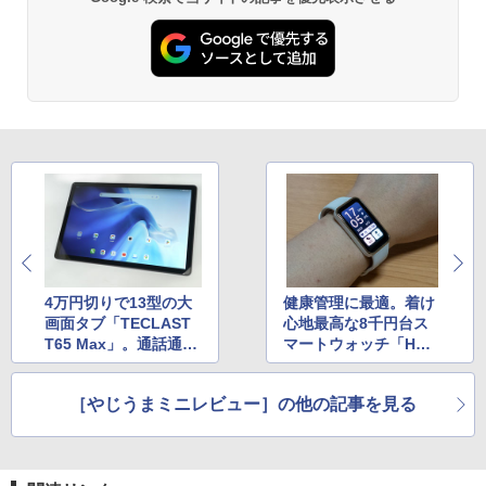
4万円切りで13型の大
健康管理に最適。着け
画面タブ「TECLAST
心地最高な8千円台ス
T65 Max」。通話通信
マートウォッチ「HUA
も可能で侮れない1台
WEI Band 9」
［やじうまミニレビュー］の他の記事を見る