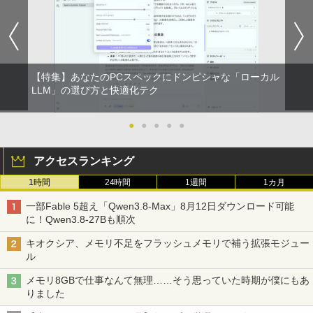
【特集】あなたのPCスペックにドンピシャな「ローカル
LLM」の選び方と快適化テク
●
●
●
●
●
アクセスランキング
1時間
24時間
1週間
1カ月
一部Fable 5超え「Qwen3.8-Max」8月12日ダウンロード可能
に！Qwen3.8-27Bも順次
キオクシア、メモリ不足をフラッシュメモリで補う拡張モジュー
ル
メモリ8GBで仕事なんて無理……そう思っていた時期が僕にもあ
りました