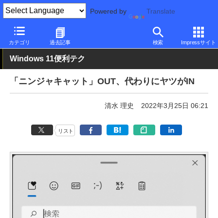
Powered by
Translate
PC Watch
ソフトウェア/アプリ
Windows
新バージョン
カテゴリ
過去記事
検索
Impressサイト
Windows 11便利テク
「ニンジャキャット」OUT、代わりにヤツがIN
清水 理史
2022年3月25日 06:21
リスト