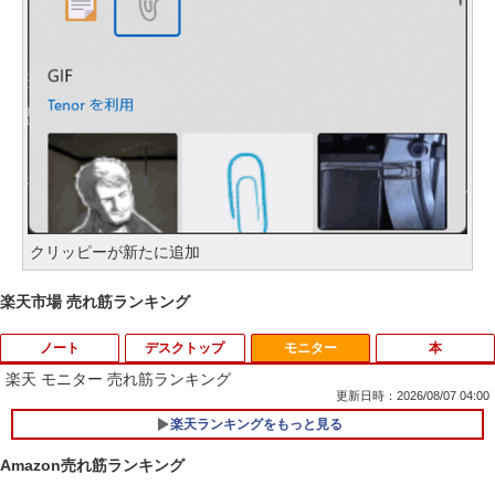
クリッピーが新たに追加
楽天市場 売れ筋ランキング
ノート
デスクトップ
モニター
本
楽天 モニター 売れ筋ランキング
更新日時：2026/08/07 04:00
楽天ランキングをもっと見る
【期間限定★新品無線マウス付】中古ノ
ポイント10倍 中古パソコン デスクトッ
1
1
ートパソコン Windows11 Office2019搭
プパソコン Windows 11【Office付】
Amazon売れ筋ランキング
載 15.6型 テンキー付き Celeron 第8世代
【Windows 11 Pro 64Bit搭載】DELL O
Core i3 Core i5 メモリ4GB/16GB SSD1
ptiplexシリーズ Core i5搭載/4G/新品SS