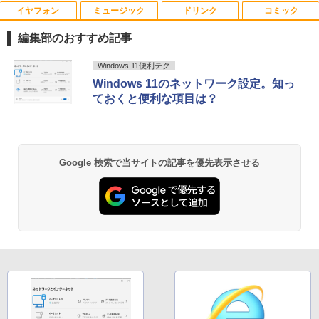
28GB～1TB Webカメラ DVD 無線LAN
D 120GB/DVD-ROM/送料無料【オプショ
イヤフォン
ミュージック
ドリンク
コミック
アンダーニンジャ（18） 【電子書籍】[
1
店長おまかせPC 初期設定済 送料無料
ン色々有】
花沢健吾 ]
【中古】
編集部のおすすめ記事
￥24,800
￥792
￥9,999
Anker Soundcore P40i オフホワイト
BRUCE WAYNE feat. Flo Milli, ATL Jacob
【Amazon.co.jp限定】 い・ろ・は・す 2L P
薬屋のひとりごと 17巻 (デジタル版ビッグガ
Windows 11便利テク
[Explicit]
ET ラベルレス ×8本
ンガンコミックス)
Windows 11のネットワーク設定。知っ
￥7,990
ておくと便利な項目は？
￥250
￥1,112
￥770
【エントリーでポイント100％還元のチ
2
往復送料込！パソコンレンタルハイスペ
ャンス】GMKtec ミニpc G3 Pro Intel C
2
熱帯魚・水草大図鑑 定番種から新種まで
2
ックモデルCore i7/16G/SSD/カメラ付き
ore i3 10110U 16GB DDR4 64GBまで増
（4週間延長）【Office2024セット】イ
設 512GB SSD M.2 2242 最大8TB Wind
￥6,600
ンストール済※この商品はレンタルで
ows11 Pro mini pc 4.1GHz WIFI6 BT5.
Anker Soundcore P31i ブラック
BRUCE WAYNE feat. Flo Milli, ATL Jacob
by Amazon 天然水 ラベルレス 500ml ×24本
異世界居酒屋「のぶ」(22) (角川コミックス・
す。販売品ではありません。ご了承下さ
2 小型PC VESA対応 ミニパソコン 2画面
Google 検索で当サイトの記事を優先表示させる
[Explicit]
富士山の天然水 バナジウム含有 水 ミネラル
エース)
い。
高性能 みにpc nucbox 省エネ デスクト
ウォーター ペットボトル 静岡県産 500ミリリ
￥5,990
ップPC
ットル (Smart Basic)
￥250
￥832
￥14,300
￥66,248
￥1,380
看護師・看護学生のためのレビューブッ
3
ク 2027 [ 岡庭 豊 ]
Anker Soundcore Liberty 5 アプリコットピ
On My Road (Stadium ver.)
ONE PIECE モノクロ版 115 (ジャンプコミッ
ノートパソコン14インチ 極軽量約965g
3
ンク
クスDIGITAL)
by Amazon 炭酸水 ラベルレス 500ml ×24本
￥6,930
富士通 LIFEBOOK U748 高性能第7世代
[VETESA正規販売店]デスクトップパソ
3
強炭酸水 ペットボトル 500ミリリットル (Sm
￥250
Core i5-7300U カメラ内蔵 メモリ最大16
コン PC 一体型 新品 Windows11 27型 C
art Basic)
￥-
￥594
GB SSD1TB 薄い軽い FHD液晶 type-C
ore i7 第4世代 Office付き メモリ16GB
WIFI Bluetooth 中古ノートパソコン Off
SSD512GB 初期設定済 ホワイト ブラッ
￥1,625
ice付き 5GWIFI Bluetooth最新Microso
ク
これから俺は、後輩に抱かれます 6【電