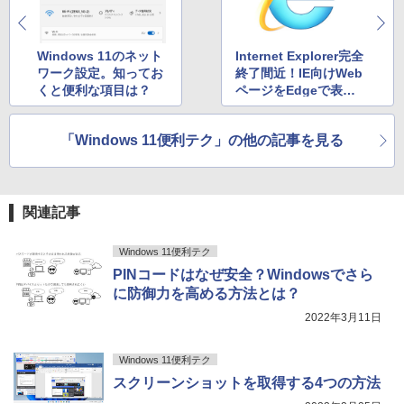
4
ftOffice2024可 Windows11
【2026年アップグレード版】AOKIMI ワイヤ
On My Road (Stadium ver.)
HUNTER×HUNTER モノクロ版 39 (ジャンプ
子限定かきおろし付】 【電子書籍】[ 佳
￥69,800
レスイヤホン bluetooth イヤホン V12 小型
コミックスDIGITAL)
門サエコ ]
by Amazon 天然水ラベルレス 2L×9本
￥16,500
軽量 ブルートゥースHi-Fi 最大36時間再生 ぶ
￥250
Windows 11のネット
Internet Explorer完全
るーとゅーす コードレス ENCノイズキャン
￥572
￥878
￥1,117
ワーク設定。知ってお
終了間近！IE向けWeb
セリング 自動ペアリング Type-C充電 マイク
GMKtec GMK-K8 PLUS-32/1T-W11Pro
くと便利な項目は？
ページをEdgeで表示
4
付き 防水 タッチ式音量調整 スポーツ/通勤/通
【マラソンセール期間中ポイント5倍】中
(8845HS)
4
学/WEB会議(ホワイト)
する方法は？
古ノートパソコン 第11世代 Core i5 メモ
BUGS LIFE
スーパーの裏でヤニ吸うふたり 9巻 (デジタル
あかね噺 23 【電子書籍】[ 末永裕樹 ]
5
リ16GB M.2 SSD256GB 13.3インチ フ
￥124,800
「Windows 11便利テク」の他の記事を見る
￥1,964
版ビッグガンガンコミックス)
コカ・コーラ やかんの麦茶 from 爽健美茶 ラ
ルHD ノングレア Webカメラ 無線LAN
ベルレス 650mlPET×24本
￥250
￥572
Wi-Fi Bluetooth Windows11 東芝 dyna
￥810
book G83/HS 初期設定済 すぐ使える 90
Xiaomi シャオミ REDMI Buds 8 Lite ワイヤ
￥2,009
日保証 送料無料
レスイヤホン Bluetooth 5.4 ノイズキャンセ
関連記事
デスクトップPC Ryzen7 5700G メモリ1
5
リング ANC 36時間再生
￥29,980
6GB SSD1TB B550 グラボなし
Windows 11便利テク
￥2,980
￥148,700
PINコードはなぜ安全？Windowsでさら
に防御力を高める方法とは？
13.3インチ 良品 Lenovo ThinkPad X13
5
Gen2 Type-20XJ フルHD / Windows11/
2022年3月11日
高性能 AMD Ryzen 5-5650u/ 16GB/ 爆
速NVMe式256GB-SSD/ カメラ/ 無線Wi-
Fi6/ Office付き/ Win11【中古ノートパソ
Windows 11便利テク
コン 中古パソコン 中古PC】税込送料無
スクリーンショットを取得する4つの方法
料 あす楽対応 当日発送