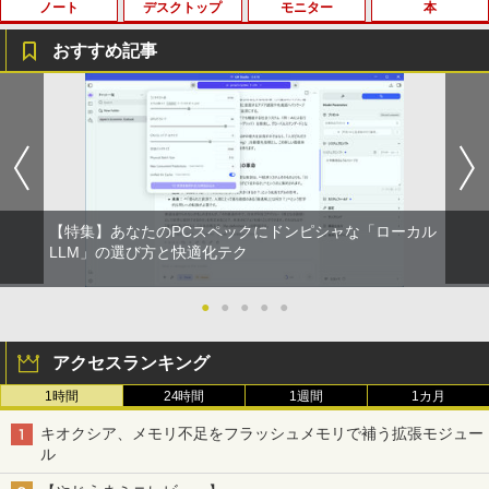
ノート
デスクトップ
モニター
本
by Amazon 天然水 ラベルレス 500ml ×24本
薬屋のひとりごと 17巻 (デジタル版ビッグガ
富士山の天然水 バナジウム含有 水 ミネラル
ンガンコミックス)
ウォーター ペットボトル 静岡県産 500ミリリ
おすすめ記事
ットル (Smart Basic)
￥770
新品ノートパソコン VETESA Windows1
【★最大100%ポイント】パソコン修理サ
【公式・メーカー直販・送料無料】モニ
キングダム 80 （ヤングジャンプコミッ
1
1
1
1
￥1,380
1 Office 2024付き インテルCeleron 第1
ービス、付属品【単品注文不可】
ター 新品 フルHD HP Series 3 Pro 324p
クス） [ 原 泰久 ]
3世代～第14世代 メモリ8GB/16GB SSD
v 23.8 インチFHD VA モニター VA 23.8
異世界居酒屋「のぶ」(22) (角川コミックス・
256GB/512B 14型 14インチ FHD 1920x
型 角度調整 VESA 100Hz 液晶HDMI VGA
￥5,000
￥770
エース)
【Amazon.co.jp限定】 い・ろ・は・す 2L P
1080 Webカメラ 日本語キーボード搭載
PS5 Nintendo Switch 3年保証 転送不可
ET ラベルレス ×8本
薄型 軽量 初心者 学生 ビジネス 初期設定
(型番: 9U5C1AA)
済み 新モデル ホワイト ピンク シルバー
￥832
￥1,001
￥12,900
【特集】あなたのPCスペックにドンピシャな「ローカル
￥29,980
中古パソコン HP ProDesk 400 G7 Small
「こうして日本人だけが騙される」マス
LLM」の選び方と快適化テク
2
2
【Core i3(3.6GHz)/8GB/500GB HDD/Wi
コミが報じない「国際政治
HUNTER×HUNTER モノクロ版 39 (ジャンプ
n11Pro】 HP 当社3ヶ月間保証 イオシス
コミックスDIGITAL)
by Amazon 天然水ラベルレス 2L×9本
日本HP エイチピー Series 3 Pro 324pf
●
●
●
●
●
￥2,970
2
本日10倍！高性能第10世代Core i7-1061
FHDモニター 9U5J5UT#ABJ 【NE直】
￥18,800
2
0Uノートパソコン 中古 Dynabook G83
￥572
￥1,117
アクセスランキング
超軽量約779g メモリ最大16GB 新品SSD
￥13,380
1TB 13.3インチ HDMI搭載 WEBカメラ5
1時間
24時間
1週間
1カ月
GWIFI Bluetooth内蔵 中古パソコン Mic
妹は知っている（8） 【電子限定特典つ
【★最大100%ポイント】【新生活応援・
3
3
rosoftOffice2024可 Windows11 送料無
き】 【電子書籍】[ 雁木万里 ]
スーパーの裏でヤニ吸うふたり 9巻 (デジタル
2026】【マウス＋キーボード付属】HP 8
キオクシア、メモリ不足をフラッシュメモリで補う拡張モジュー
料 持ち運び便利
版ビッグガンガンコミックス)
300 USDT/第3世代 Core i7/メモリ:8GB/
コカ・コーラ やかんの麦茶 from 爽健美茶 ラ
ル
16GB/SSD:256GB/512GB/1TB/DVD/US
【3年保証】モニター 27インチ フルhd
ベルレス 650mlPET×24本
￥792
3
￥27,600
B3.0/DP/VGA/Wi-fi/2画面出力/Windows
高画質 100Hz VA ノングレア 非光沢 スピ
￥810