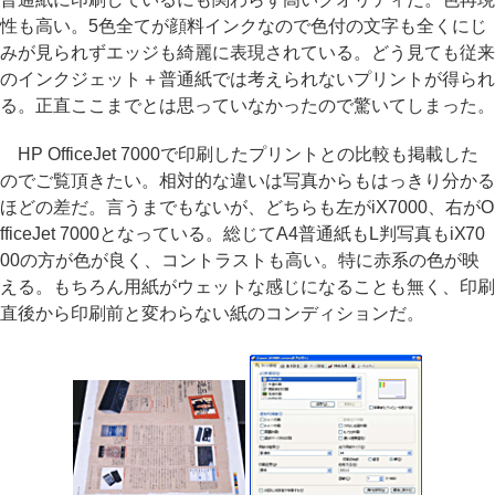
性も高い。5色全てが顔料インクなので色付の文字も全くにじ
みが見られずエッジも綺麗に表現されている。どう見ても従来
のインクジェット＋普通紙では考えられないプリントが得られ
る。正直ここまでとは思っていなかったので驚いてしまった。
HP OfficeJet 7000で印刷したプリントとの比較も掲載した
のでご覧頂きたい。相対的な違いは写真からもはっきり分かる
ほどの差だ。言うまでもないが、どちらも左がiX7000、右がO
fficeJet 7000となっている。総じてA4普通紙もL判写真もiX70
00の方が色が良く、コントラストも高い。特に赤系の色が映
える。もちろん用紙がウェットな感じになることも無く、印刷
直後から印刷前と変わらない紙のコンディションだ。