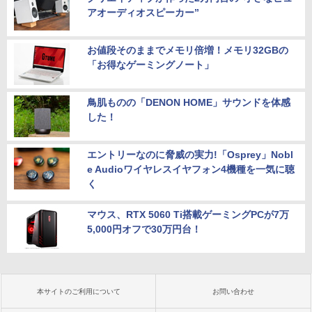
￥19,800
アオーディオスピーカー”
￥57,200
【大特価】中古 NEC Lavie N1565/C PC-
5
N1565CAL AMD Ryzen 7 5700U メモリ
お値段そのままでメモリ倍増！メモリ32GBの
8GB SSD512GB 15インチ フルHD Wind
「お得なゲーミングノート」
ows11 Home WEBカメラ 無線LAN テン
キー DVDマルチ 1年保証 レビュー特典：
WPS Office Bランク パソコン ノートパ
鳥肌ものの「DENON HOME」サウンドを体感
ソコン
した！
￥34,800
エントリーなのに脅威の実力!「Osprey」Nobl
e Audioワイヤレスイヤフォン4機種を一気に聴
く
マウス、RTX 5060 Ti搭載ゲーミングPCが7万
5,000円オフで30万円台！
本サイトのご利用について
お問い合わせ