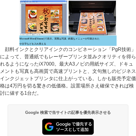
Microsoft Word(Viewer)で表示。実際は写真
綺麗なメニューが印刷された
や文字などを入れ替える
顔料インクとクリアインクのコンビネーション「PgR技術」
によって、普通紙でもレーザープリンタ並みクオリティを得ら
れるようになったiX7000。最大A3ノビの用紙サイズ、ドキュ
メントも写真も高画質で高速プリントと、文句無しのビジネス
インクジェットプリンタに仕上がっている。しかも販売予定価
格は4万円を切る驚きの低価格。設置場所さえ確保できれば検
討に値する1台だ。
Google 検索で当サイトの記事を優先表示させる