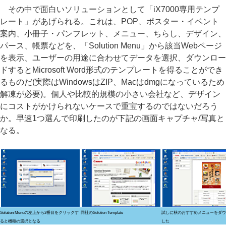
その中で面白いソリューションとして「iX7000専用テンプ
レート」があげられる。これは、POP、ポスター・イベント
案内、小冊子・パンフレット、メニュー、ちらし、デザイン、
パース、帳票などを、「Solution Menu」から該当Webページ
を表示、ユーザーの用途に合わせてデータを選択、ダウンロー
ドするとMicrosoft Word形式のテンプレートを得ることができ
るものだ(実際はWindowsはZIP、Macはdmgになっているため
解凍が必要)。個人や比較的規模の小さい会社など、デザイン
にコストがかけられないケースで重宝するのではないだろう
か。早速1つ選んで印刷したのが下記の画面キャプチャ/写真と
なる。
Solution Menuの左上から2番目をクリックす
同社のSolution Template
試しに秋のおすすめメニューをダウ
ると機種の選択となる
した