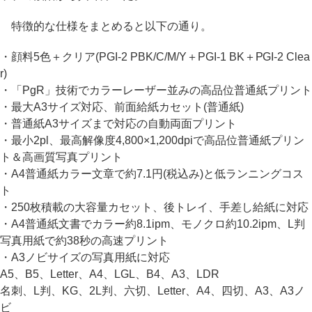
特徴的な仕様をまとめると以下の通り。
・顔料5色＋クリア(PGI-2 PBK/C/M/Y＋PGI-1 BK＋PGI-2 Clea
r)
・「PgR」技術でカラーレーザー並みの高品位普通紙プリント
・最大A3サイズ対応、前面給紙カセット(普通紙)
・普通紙A3サイズまで対応の自動両面プリント
・最小2pl、最高解像度4,800×1,200dpiで高品位普通紙プリン
ト＆高画質写真プリント
・A4普通紙カラー文章で約7.1円(税込み)と低ランニングコス
ト
・250枚積載の大容量カセット、後トレイ、手差し給紙に対応
・A4普通紙文書でカラー約8.1ipm、モノクロ約10.2ipm、L判
写真用紙で約38秒の高速プリント
・A3ノビサイズの写真用紙に対応
A5、B5、Letter、A4、LGL、B4、A3、LDR
名刺、L判、KG、2L判、六切、Letter、A4、四切、A3、A3ノ
ビ