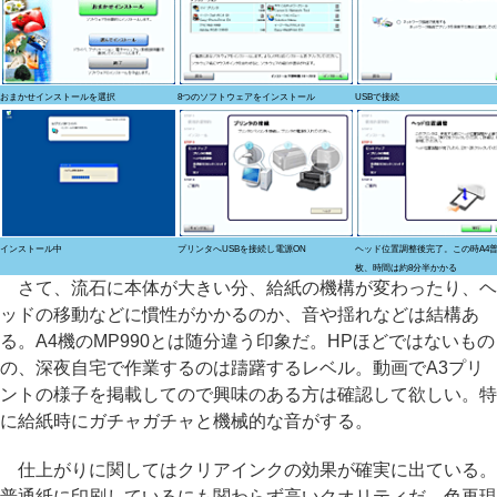
おまかせインストールを選択
8つのソフトウェアをインストール
USBで接続
インストール中
プリンタへUSBを接続し電源ON
ヘッド位置調整後完了。この時A4普
枚、時間は約8分半かかる
さて、流石に本体が大きい分、給紙の機構が変わったり、ヘ
ッドの移動などに慣性がかかるのか、音や揺れなどは結構あ
る。A4機のMP990とは随分違う印象だ。HPほどではないもの
の、深夜自宅で作業するのは躊躇するレベル。動画でA3プリ
ントの様子を掲載してので興味のある方は確認して欲しい。特
に給紙時にガチャガチャと機械的な音がする。
仕上がりに関してはクリアインクの効果が確実に出ている。
普通紙に印刷しているにも関わらず高いクオリティだ。色再現