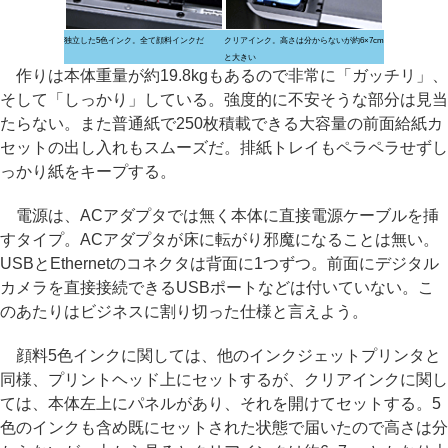
独立した5色インク。全て顔料インクだ
クリアインク。高さは分からないが約6×7cm
と大きい
作りは本体重量が約19.8kgもあるので非常に「ガッチリ」、
そして「しっかり」している。強度的に不安そうな部分は見当
たらない。また普通紙で250枚積載できる大容量の前面給紙カ
セットの出し入れもスムーズだ。排紙トレイもペラペラせずし
っかり紙をキープする。
電源は、ACアダプタでは無く本体に直接電源ケーブルを挿
すタイプ。ACアダプタが床に転がり邪魔になることは無い。
USBとEthernetのコネクタは背面に1つずつ。前面にデジタル
カメラを直接接続できるUSBポートなどは付いていない。こ
のあたりはビジネスに割り切った仕様と言えよう。
顔料5色インクに関しては、他のインクジェットプリンタと
同様、プリントヘッド上にセットするが、クリアインクに関し
ては、本体左上にパネルがあり、それを開けてセットする。5
色のインクも含め既にセットされた状態で届いたので高さは分