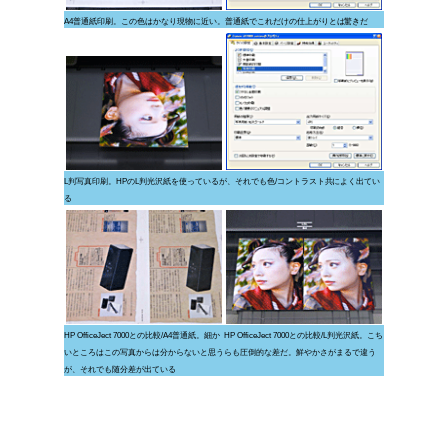
A4普通紙印刷。この色はかなり現物に近い。普通紙でこれだけの仕上がりとは驚きだ
L判写真印刷。HPのL判光沢紙を使っているが、それでも色/コントラスト共によく出てい
る
HP OfficeJect 7000との比較/A4普通紙。細か
HP OfficeJect 7000との比較/L判光沢紙。こち
いところはこの写真からは分からないと思う
らも圧倒的な差だ。鮮やかさがまるで違う
が、それでも随分差が出ている