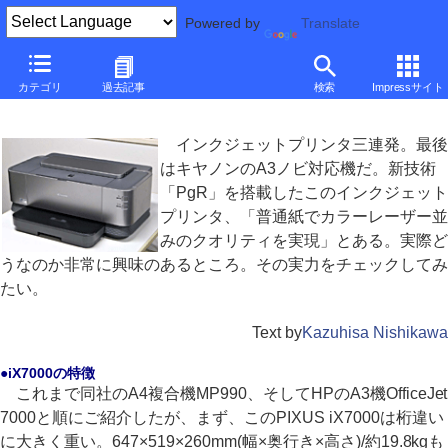
Powered by
Translate
■
西川和久の不定期コラム
■
カテゴリ
過去記事
検索
Impressサイト
美しい印字のA3インクジェットプリンタ「PIXUS iX7000」
インクジェットプリンタ三連発。最後
はキヤノンのA3ノビ対応機だ。新技術
「PgR」を搭載したこのインクジェット
プリンタ、「普通紙でカラーレーザー並
みのクオリティを実現」とある。実際ど
うなのか非常に興味のあるところ。その実力をチェックしてみ
たい。
Text by
Kazuhisa Nishikawa
●iX7000の特徴
これまで同社のA4複合機MP990、そしてHPのA3機OfficeJet
7000と順にご紹介したが、まず、このPIXUS iX7000は桁違い
に大きく重い。647×519×260mm(幅×奥行き×高さ)/約19.8kgも