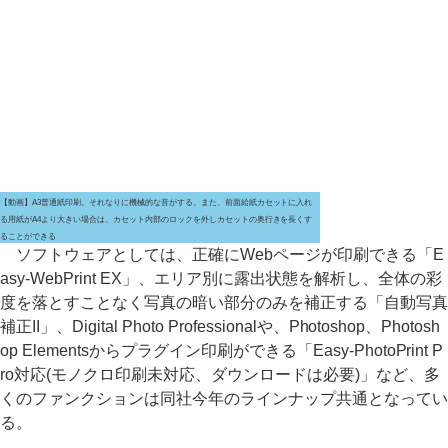
【動画】A3普通紙印刷。それなりに機械的な音がする。また、前面給紙カセットに入れ
る用紙がA4より大きい場合は、カセット内部のロックを外しカセットの奥行きを長くす
ることができる
ソフトウェアとしては、正確にWebページが印刷できる「E
asy-WebPrint EX」、エリア別に露出状態を解析し、全体の彩
度を落とすことなく写真の暗い部分のみを補正する「自動写真
補正II」、Digital Photo Professionalや、Photoshop、Photosh
op Elementsからプラグイン印刷ができる「Easy-PhotoPrint P
ro対応(モノクロ印刷未対応、ダウンロードは必要)」など、多
くのファンクションは同社今年のラインナップ共通となってい
る。