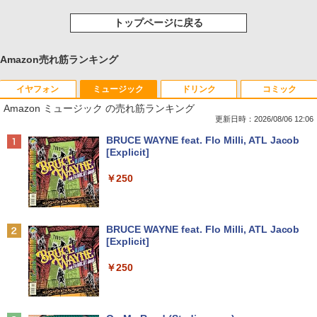
トップページに戻る
Amazon売れ筋ランキング
イヤフォン
ミュージック
ドリンク
コミック
Amazon ミュージック の売れ筋ランキング
更新日時：2026/08/06 12:06
Anker Soundcore P40i オフホワイト
BRUCE WAYNE feat. Flo Milli, ATL Jacob
[Explicit]
￥5,990
￥250
Anker Soundcore P31i ブラック
BRUCE WAYNE feat. Flo Milli, ATL Jacob
[Explicit]
￥4,990
￥250