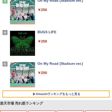
Anker Soundcore Liberty 5 ミッドナイトブ
On My Road (Stadium ver.)
ラック
￥250
￥14,990
【2026年アップグレード版】AOKIMI ワイヤ
BUGS LIFE
レスイヤホン bluetooth イヤホン V12 小型
軽量 ブルートゥースHi-Fi 最大36時間再生 ぶ
￥250
るーとゅーす コードレス ENCノイズキャン
セリング 自動ペアリング Type-C充電 マイク
付き 防水 タッチ式音量調整 スポーツ/通勤/通
学/WEB会議(ホワイト)
On My Road (Stadium ver.)
￥1,964
￥250
Xiaomi シャオミ REDMI Buds 8 Lite ワイヤ
レスイヤホン Bluetooth 5.4 ノイズキャンセ
リング ANC 36時間再生
Amazonランキングをもっと見る
￥2,980
楽天市場 売れ筋ランキング