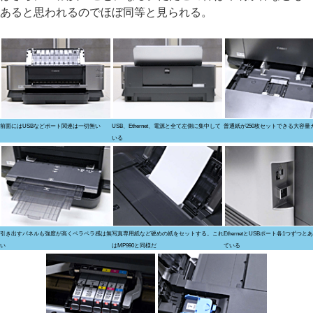
あると思われるのでほぼ同等と見られる。
前面にはUSBなどポート関連は一切無い
USB、Ethernet、電源と全て左側に集中して
普通紙が250枚セットできる大容量
いる
引き出すパネルも強度が高くペラペラ感は無
写真専用紙など硬めの紙をセットする。これ
EthernetとUSBポート各1つずつ
い
はMP990と同様だ
ている