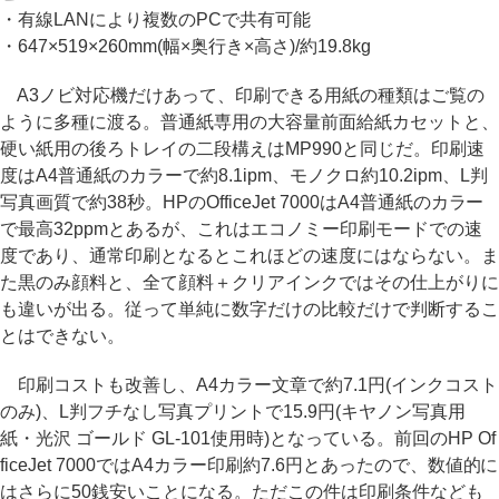
・有線LANにより複数のPCで共有可能
・647×519×260mm(幅×奥行き×高さ)/約19.8kg
A3ノビ対応機だけあって、印刷できる用紙の種類はご覧の
ように多種に渡る。普通紙専用の大容量前面給紙カセットと、
硬い紙用の後ろトレイの二段構えはMP990と同じだ。印刷速
度はA4普通紙のカラーで約8.1ipm、モノクロ約10.2ipm、L判
写真画質で約38秒。HPのOfficeJet 7000はA4普通紙のカラー
で最高32ppmとあるが、これはエコノミー印刷モードでの速
度であり、通常印刷となるとこれほどの速度にはならない。ま
た黒のみ顔料と、全て顔料＋クリアインクではその仕上がりに
も違いが出る。従って単純に数字だけの比較だけで判断するこ
とはできない。
印刷コストも改善し、A4カラー文章で約7.1円(インクコスト
のみ)、L判フチなし写真プリントで15.9円(キヤノン写真用
紙・光沢 ゴールド GL-101使用時)となっている。前回のHP Of
ficeJet 7000ではA4カラー印刷約7.6円とあったので、数値的に
はさらに50銭安いことになる。ただこの件は印刷条件なども