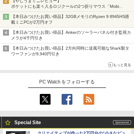
【やじうまミニレビュー】
11/Windows10/Office/中古 デスクトッ
ーカー内蔵 ディスプレイ パソコンモニタ
￥1,653
ポケットにも楽々入るロジクールの2つ折りマウス「Mobi
プ デスクトップPC
ー PCモニター フルハイビジョン 動画 液
Fold」。その気になるギミックとは？
晶モニター 壁掛 DT-JF275S-B アイリス
【本日みつけたお買い得品】32GBメモリのRyzen 9 8945HS搭
オーヤマ *
本日限定10倍+20％OFF+抽選で10000
￥32,800
盛土等防災マニュアルの解説 [ 盛土等防
3
4
ONE PIECE モノクロ版 115 (ジャンプコミッ
載ミニPCが2万円オフ
P！美品 超軽量約980gノートパソコンS
災研究会 ]
クスDIGITAL)
by Amazon 炭酸水 ラベルレス 500ml ×24本
ONY VAIO PRO13 第10世代Corei5 1035
￥16,800
強炭酸水 ペットボトル 500ミリリットル (Sm
【本日みつけたお買い得品】Ankerのソーラーパネル付き監視カ
G1メモリ8GB 秒速起動SSD最大1TB 14
￥20,900
art Basic)
￥594
メラが4千円引き
型FHD1920*1080高解像度 カメラ内蔵 ノ
【2025新発売！3年保証★Office搭載★
4
ートパソコン Windows11Pro 5GWIFI/Bl
新品】デスクトップパソコン 一体型PC
￥1,625
【本日みつけたお買い得品】2方向同時に送風可能なShark製タ
uetooth 最新MicrosoftOffice2024可 送
新品 第13世代高性能CPU Intel Core i5 i
IOデータ 3辺フレームレス＆広視野角A
4
ワーファンが9,940円引き
料無料 中古PC
7 デスクトップPC パソコン office付き
DSパネル液晶ディスプレイ ［27型 /フル
Windows11 23.8/27型 タッチスクリー I
HD(1920×1080) /ワイド］ ブラック KH
ちいかわ タロット 22枚のオリジナル
5
￥32,800
もっと見る
PS HDワイド液晶 USB3.0 wifi対応 メモ
-A271DB
カード付き [ ナガノ ]
リ16GB SSD1TB 初期設定済み 初心者向
け
￥18,500
￥1,650
PC Watch をフォローする
2025年最新版 12型 パソコン 小型ノート
￥48,800
4
PC 新品 office搭載 windows11 Celeron
Pentium N3700 最大2.8GHz 360度画面
公式ショップ amadana 15.6インチ モバ
5
回転により タッチパネル対応 8G SSD 5
イルモニター ポータブルディスプレイ 1
12G Windows11 Webカメラ 5G WiFi Bl
【ポイント20倍】LENOVO THINKCENT
5.6-Inch IPS Full HD Portable Displa
5
uetooth 12インチノートパソコンOffice
RE M70Q TINY 11DU-S6QK00 中古パソ
y：DP10『極限まで削ぎ落した、美しい
搭載
コン デスクトップ ミニPC Windows 11
形状と金属の質感』見せるモニター【ド
Special Site
Pro Core i5 中古PC パソコレ 3年保証 ポ
ット抜け保証1年付】
￥34,800
イント10-20倍
クリエイティブが作った2万円台の“小さなピュ