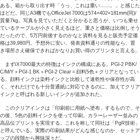
ある。箱から取り出す時「うっ、これは重い……。」と感じた
ほどだ。同じA3機でもOfficeJet 7000は574×402×181mm(同)/
質量7kg。写真を見ていただくと分かると思うが、いつも乗せ
ているテーブルが小さく見えるほど。重さと価格は比例しそう
だったので、5万円前後するのかなと資料を見ると販売予定価
格は39,980円。予想外に安い。発表資料通りの性能なら、置
き場所さえ確保できればかなりお買い得のプリンタと言える。
まずiX7000最大の特徴はインクの構成にある。PGI-2 PBK/
C/M/Y＋PGI-1 BK＋PGI-2 Clear = 顔料5色＋クリアとなってい
る。顔料インクは染料インクと比較して速乾性や保存性が高
く、それだけでも十分普通紙に対応できるのに、加えてクリア
インクと呼ばれる新しいインクが追加された。
このクリアインクは「印刷前に用紙へ塗布」するもので、そ
の後、5色の顔料インクを使って印刷。カラーレーザー並みの
高品位プリントを実現する。これを称して同社は「PgR技術」
と呼んでいる。実際の印刷結果がどんな感じなのか、セットア
ップの段階から興味深々だ。