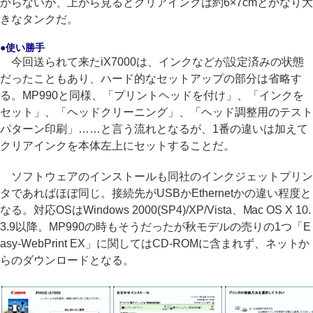
からないが、上から見るとクリアインクは約6×7cmとかなり大
きなタンクだ。
●使い勝手
今回送られて来たiX7000は、インクなどが設定済みの状態
だったこともあり、ハード的なセットアップの部分は省略す
る。MP990と同様、「プリントヘッドを付け」、「インクを
セット」、「ヘッドクリーニング」、「ヘッド調整用のテスト
パターン印刷」……と言う流れとなるが、1番の違いは加えて
クリアインクを本体左上にセットすることだ。
ソフトウェアのインストールも同社のインクジェットプリン
タであればほぼ同じ。接続先がUSBかEthernetかの違い程度と
なる。対応OSはWindows 2000(SP4)/XP/Vista、Mac OS X 10.
3.9以降。MP990の時もそうだったが秋モデルの売りの1つ「E
asy-WebPrint EX」に関してはCD-ROMに含まれず、ネットか
らのダウンロードとなる。