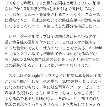
プで今まで利用してきた機能と同様と考えてよい。納車
されてから3週間ほど市内をナビ付きで運転してみた
が、おかしなルートを提案されることもなく、スムーズ
に運転できた。高速道路などでの路線変更への対応も気
になるところなので、今後こうした部分も検証したい。
ただ、グーグルマップは全体的に淡い色合いなので、
道と境界線の区別が付きにくい。これはスマホ版もそう
いった色合いであり、仕方のないことではある。Android
Auto版とスマホ版では機能面で色々違いがあるのだか
ら、Android Auto版では道の部分をくっきり表現するな
どの調整があると、もっと使いやすくなりそうだ。
スマホ版のGoogleマップのように航空写真を表示する
ことも可能だ。しかしその場合、3Dで建物が見えるよう
になるわけでもなく、単に航空写真をクータービューで
表示するだけだ。さらに画面がごちゃごちゃして見にく
くなるのであまり意味がない。その代わり、前述の通り
地図の表示をくっきりさせるモードを実装してもらえる