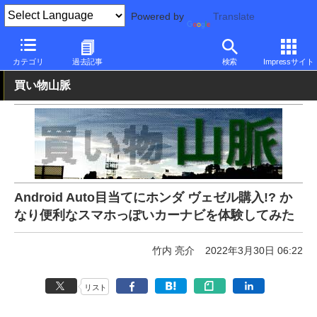
Powered by
Translate
PC Watch
市場
サービス
Google
カテゴリ
過去記事
検索
Impressサイト
買い物山脈
Android Auto目当てにホンダ ヴェゼル購入!? か
なり便利なスマホっぽいカーナビを体験してみた
竹内 亮介
2022年3月30日 06:22
リスト