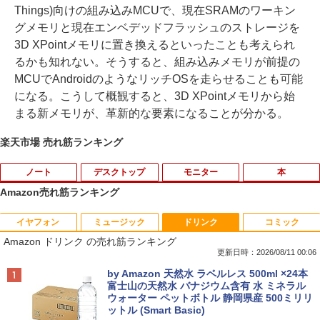
Things)向けの組み込みMCUで、現在SRAMのワーキン
グメモリと現在エンベデッドフラッシュのストレージを
3D XPointメモリに置き換えるといったことも考えられ
るかも知れない。そうすると、組み込みメモリが前提の
MCUでAndroidのようなリッチOSを走らせることも可能
になる。こうして概観すると、3D XPointメモリから始
まる新メモリが、革新的な要素になることが分かる。
楽天市場 売れ筋ランキング
ノート
デスクトップ
モニター
本
Amazon売れ筋ランキング
イヤフォン
ミュージック
ドリンク
コミック
中古ノートパソコン・ windows11 offic
地デジ BS TV 視聴 Youtube 動画 23.8 i
モバイルモニター HAILESI S123E 12.3
ハーレム王の異世界プレス漫遊記 〜最強
1
1
1
1
Amazon ドリンク の売れ筋ランキング
e付・整備済み品・富士通 ARROWS Tab
n NEC ラビ LAVIE Direct DA570M 整備
インチ タッチパネル タッチペン対応 モ
無双のおじさんはあらゆる種族を嫁にす
Q508 文教モデル 10.1型 WUXGA タブレ
済 第8世代 Corei5 デスクトップパソコン
バイルディスプレイ 1920x1280 フルHD
る〜（コミック） ： 6 【電子書籍】[ 灰
更新日時：2026/08/11 00:06
ットPC (Atom / 4GB / 128GB / Window
SSD512GB ＋ HDD1TB 中古 一体型 WI
3:2比率 100％sRGB広色域 高輝度300nit
刃ねむみ ]
Anker Soundcore P40i オフホワイト
BRUCE WAYNE feat. Flo Milli, ATL Jacob
by Amazon 天然水 ラベルレス 500ml ×24本
s 11 & Office 2019 搭載) 本体＋専用キ
NDOWS11 メモリ8GB DVDマルチ キー
HDR対応 OTG対応 ポータブルモニター
[Explicit]
富士山の天然水 バナジウム含有 水 ミネラル
ーボード付 ・初期設定不要
ボード マウス付 初期設定済 WEBカメラ
軽量 自立型 スピーカー内蔵Switch2 PS5
￥792
ウォーター ペットボトル 静岡県産 500ミリリ
￥7,990
office付き TVチューナー PC 本体 送料込
XBOX PC Mac iPhone
ットル (Smart Basic)
￥250
￥9,800