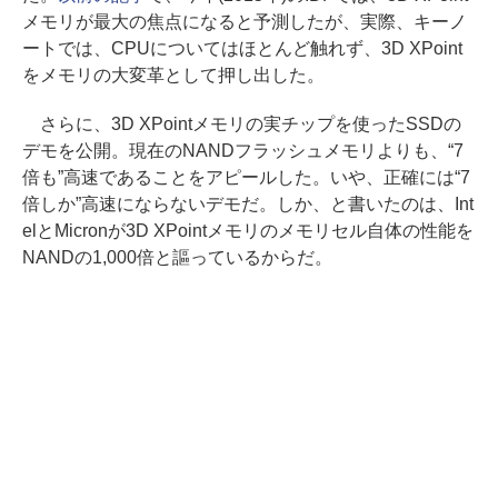
メモリが最大の焦点になると予測したが、実際、キーノ
ートでは、CPUについてはほとんど触れず、3D XPoint
をメモリの大変革として押し出した。
さらに、3D XPointメモリの実チップを使ったSSDの
デモを公開。現在のNANDフラッシュメモリよりも、“7
倍も”高速であることをアピールした。いや、正確には“7
倍しか”高速にならないデモだ。しか、と書いたのは、Int
elとMicronが3D XPointメモリのメモリセル自体の性能を
NANDの1,000倍と謳っているからだ。