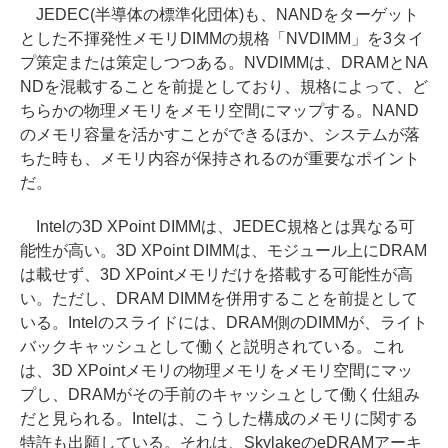
JEDEC(半導体の標準化団体)も、NANDをターゲット
とした不揮発性メモリDIMMの規格「NVDIMM」を3タイ
プ策定または策定しつつある。NVDIMMは、DRAMとNA
NDを混載することを前提としており、規格によって、ど
ちらかの物理メモリをメモリ空間にマップする。NAND
のメモリ容量を活かすことができるほか、システムが落
ちた時も、メモリ内容が保持されるのが重要なポイント
だ。
Intelの3D XPoint DIMMは、JEDEC規格とは異なる可
能性が高い。3D XPoint DIMMは、モジュール上にDRAM
は載せず、3D XPointメモリだけを搭載する可能性が高
い。ただし、DRAM DIMMを併用することを前提として
いる。Intelのスライドには、DRAM側のDIMMが、ライト
バックキャッシュとして働くと説明されている。これ
は、3D XPointメモリの物理メモリをメモリ空間にマッ
プし、DRAMがその手前のキャッシュとして働く仕組み
だと見られる。Intelは、こうした構成のメモリに関する
特許も出願している。それは、SkylakeのeDRAMアーキ