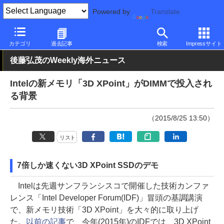
Powered by
Translate
PC Watch
市場
技術
Intel
カテゴリ
過去記事
検索
Impressサイト
後藤弘茂のWeekly海外ニュース
Intelの新メモリ「3D XPoint」がDIMMで投入され
る背景
（2015/8/25 13:50）
リスト
7倍しか速くない3D XPoint SSDのデモ
Intelは先週サンフランシスコで開催した技術カンファ
レンス「Intel Developer Forum(IDF)」冒頭の基調講演
で、新メモリ技術「3D XPoint」を大々的に取り上げ
た。
以前の記事
で、今年(2015年)のIDFでは、3D XPoint