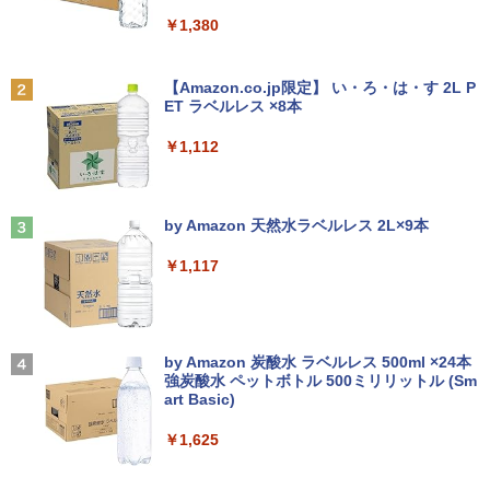
￥63,800
￥11,999
￥1,380
ポケットモンスター ビジュアルアートブ
2
ック 30th anniversary Art Book of Pok
Anker Soundcore P31i ピンク
BRUCE WAYNE feat. Flo Milli, ATL Jacob
【★最大100%ポイント】【新生活応援・
emon Video Games developed by GA
2
[Explicit]
【Amazon.co.jp限定】 い・ろ・は・す 2L P
2026】【Office 2019 H&B】富士通 MU
【★20％クーポン】MINISFORUM NAB
【送料無料】TF: DELL デル 超広視野角
ME FREAK BOOK2（-） （ポケモン
2
2
ET ラベルレス ×8本
￥5,990
937/Celeron 3865U/メモリ:4GB/8GB/S
6 Lite ミニPC Intel® Core i5-12600H 1
P2421D QHD (2560x1440) 液晶モニター
ポケモン） [ 元宮秀介 ]
￥250
SD:128GB/256GB/512GB/1TB/13.3型/
6/32GB 512GB/1TB ミニパソコン Wi-Fi
23.8インチワイド ブラック LEDバックラ
￥1,112
フルHD/wifi/HDMI/USB3.0/中古 ノート
6 BT5.2 2x2500Mbps LAN有線無線接続
イト付 非光沢 ノングレア 液晶ディスプ
￥5,500
パソコン/モバイルPC/Windows11
両対応 HDMI×2 /USB-C×2 4K@60Hz 4
レイ 中古液晶モニター 高画質 昇降・回
画面出力 小型パソコン
転可能【3ケ月保証】
Anker Soundcore Liberty 5 ミッドナイトブ
On My Road (Stadium ver.)
￥9,999
ラック
by Amazon 天然水ラベルレス 2L×9本
￥109,799
￥14,800
創造錬金術師は自由を謳歌する 故郷を追
3
￥250
放されたら、魔王のお膝元で超絶効果の
￥-
￥1,117
マジックアイテム作り放題になりまし
＼ ★最大2555円OFFクーポン★／中古
た (7) 【電子書籍】[ 千月さかき ]
3
ノートパソコン 中古ノートPC おまかせ
-新品- mouse G TUNE DGI5G60JD65D
JAPANNEXT｜ジャパンネクスト モバイ
3
3
パソコン 15.6インチ SSD256GB メモリ
WHB3 ゲーミングデスクトップ
ル液晶ディスプレイ(10.5型/IPS/FHD+ 19
￥924
8GB Windows11 中古パソコン 富士通
20×1280/60Hz/50ms)(シルバー) JN-MD-
【2026年アップグレード版】AOKIMI ワイヤ
見知らぬ糸
東芝 NEC HP DELL等 ノートpc Office
IPS105FHDPR
レスイヤホン bluetooth イヤホン V12 小型
by Amazon 炭酸水 ラベルレス 500ml ×24本
￥189,800
付き WIFI Bluetooth 激安PC 安いパソコ
軽量 ブルートゥースHi-Fi 最大36時間再生 ぶ
強炭酸水 ペットボトル 500ミリリットル (Sm
￥250
ン
るーとゅーす コードレス ENCノイズキャン
art Basic)
￥14,440
この素晴らしい世界に祝福を！(23) 【電
4
セリング 自動ペアリング Type-C充電 マイク
子書籍】[ 渡 真仁 ]
付き 防水 タッチ式音量調整 スポーツ/通勤/通
￥9,999
￥1,625
学/WEB会議(ホワイト)
【展示品・代引不可】 富士通 FUJITSU
4
￥924
デスクトップPC FMV Desktop Fシリー
【2,000円クーポン＋P最大31.5%還
On My Road (Stadium ver.)
4