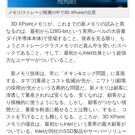
メモリ/ストレージ階層の中で3D XPointの位置
3D XPointメモリが、これまでの新メモリの試みと異
なるのは、最初から128G-bitという実用レベルの大容量
ダイ(半導体本体)で登場すること。発表を見る限り、ち
ょうどストレージクラスメモリのど真ん中を突いたスペ
ックであること。そして、最初からIntel自身という超強
力なユーザーがついていること。
新メモリ技術は、常に「チキン&エッグ問題」に直面
する。タマゴ(量産とコスト低減)が先か、ニワトリ(顧客
の採用)が先かという古典的な問題だ。新メモリは顧客に
浸透して量産されれば安くなる。安くなれば、顧客がよ
り積極的に使うようになる。しかし、顧客がつかない状
態だと、量産を軌道に載せることは難しい。すると、コ
ストを下げることも難しくなる。ところが、3D XPoint
メモリの場合は、最初からIntelという業界の最大顧客が
ついている。Intelが同社のSSD製品やサーバーソリュー