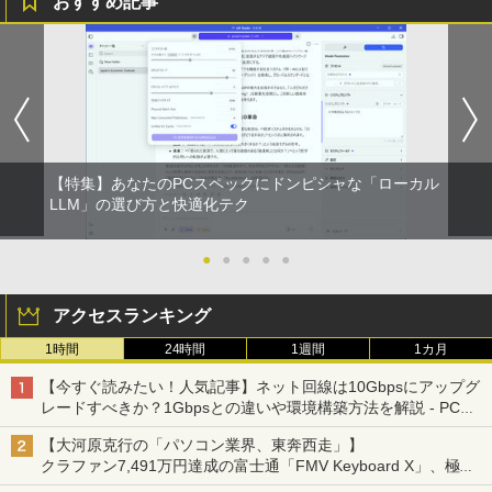
おすすめ記事
【特集】あなたのPCスペックにドンピシャな「ローカル
LLM」の選び方と快適化テク
●
●
●
●
●
アクセスランキング
1時間
24時間
1週間
1カ月
【今すぐ読みたい！人気記事】ネット回線は10Gbpsにアップグ
レードすべきか？1Gbpsとの違いや環境構築方法を解説 - PC
Watch
【大河原克行の「パソコン業界、東奔西走」】
クラファン7,491万円達成の富士通「FMV Keyboard X」、極限
の静音化を追求