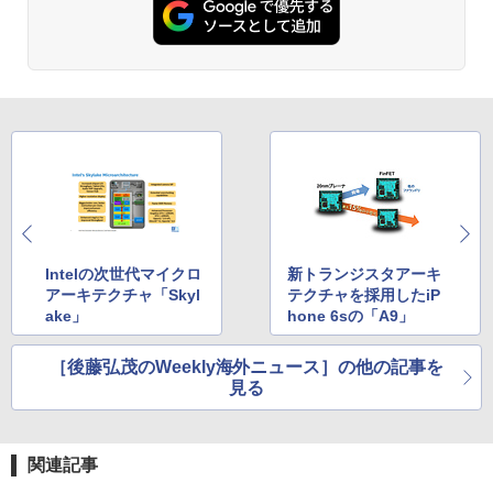
異世界居酒屋「のぶ」(22) (角川コミックス・
エース)
￥832
スーパーの裏でヤニ吸うふたり 9巻 (デジタル
版ビッグガンガンコミックス)
￥810
Intelの次世代マイクロ
新トランジスタアーキ
アーキテクチャ「Skyl
テクチャを採用したiP
ake」
hone 6sの「A9」
HUNTER×HUNTER モノクロ版 39 (ジャンプ
コミックスDIGITAL)
［後藤弘茂のWeekly海外ニュース］の他の記事を
￥572
見る
関連記事