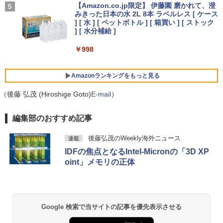
￥1,964
ズ F77 27型 / Core i7-1260P / メモリ 16
元！】ゲーミングモニター 27インチモニ
【Amazon.co.jp限定】 伊藤園 磨かれて、澄
GB / SSD 1TB / Windows 11 / 2024 Offi
HP Elite Dragonfly Windows11 64bit
ター 液晶ディスプレイ WQHD (2560x14
みきった日本の水 2L 8本 ラベルレス [ ケース
4
￥250
ce付き
タッチパネル液晶 WEBカメラ HDMI Cor
40) Fast IPS 200Hz 1ms(MPRT) 124%s
] [ 水 ] [ ペットボトル ] [ 箱買い ] [ ストック
e i5 8265U メモリー8GB 高速SSD128G
RGB 低ブルーライトフリッカーフリーFr
Xiaomi シャオミ REDMI Buds 8 Lite ワイヤ
] [ 水分補給 ]
奇界／世界 佐藤健寿作品集 [ 佐藤健寿 ]
5
B 無線LAN B5サイズ モバイル フルHD
eeSync & G-Sync対応高輝度400cd/m²
￥229,800
レスイヤホン Bluetooth 5.4 ノイズキャンセ
液晶 ノートパソコン【中古】【30日保
PS5対応HDMI×2 DP×1.4 KTC H27T22C
リング ANC 36時間再生
￥998
￥5,940
証】1803966
3年保証
￥3,480
￥26,800
￥23,731
【★20%OFF】MINISFORUM MS-S1 M
5
Amazonランキングをもっと見る
ax ミニPC AMD Ryzen Al Max+ 395 /Ra
deon 8060S /128GB+2TB SSD/ 1 х HD
（後藤 弘茂 (Hiroshige Goto)
E-mail
）
MI ・2 х USB4・2 х USB4 V2 /2 х 10Gb
E LAN ミニパソコン
「P15倍還元」ノートパソコン 第13世代
IOデータ ゲーミングモニター(ゲーミン
5
5
薬屋のひとりごと 17巻 (デジタル版ビッグガ
Intel 高速CPU搭載 Office2024付き｜Wi
グスタンド) GigaCrysta KH-GD243UDB
編集部のおすすめ記事
ンガンコミックス)
ndows11Pro 初期設定済｜14.1型液晶｜
-F ［23.8型 / フルHD(1920×1080) / ワイ
￥565,999
メモリ8GB＋SSD512GB｜日本語キーボ
ド / 240Hz］ ブラック
後藤弘茂のWeekly海外ニュース
連載
ード｜在宅勤務・学生・・テレワーク・
￥770
ビジネス・初心者最適｜Webカメラ・大
IDFの焦点となるIntel-Micronの「3D XP
￥26,800
容量バッテリー｜初期設定済みですぐ使
oint」メモリの正体
える！
ONE PIECE モノクロ版 115 (ジャンプコミッ
￥29,980
クスDIGITAL)
￥594
Google 検索で当サイトの記事を優先表示させる