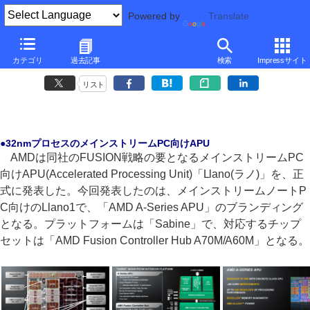
Powered by
Translate
■
後藤弘茂のWeekly海外ニュース
■
カテゴリ
過去記事
検索
Impressサイト
AMDが発表したメインストリームAPU「Llano」のアーキテクチャ
リスト
●32nmプロセスのメインストリームPC向けAPU
AMDは同社のFUSION戦略の要となるメインストリームPC
向けAPU(Accelerated Processing Unit)「Llano(ラノ)」を、正
式に発表した。今回発表したのは、メインストリームノートP
C向けのLlano1で、「AMD A-Series APU」のブランディング
となる。プラットフォームは「Sabine」で、対応するチップ
セットは「AMD Fusion Controller Hub A70M/A60M」となる。