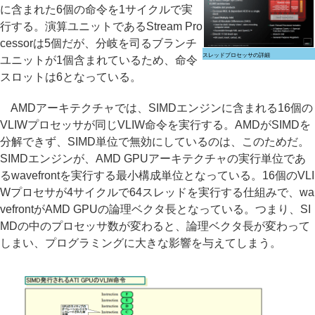
に含まれた6個の命令を1サイクルで実
行する。演算ユニットであるStream Pro
cessorは5個だが、分岐を司るブランチ
スレッドプロセッサの詳細
ユニットが1個含まれているため、命令
スロットは6となっている。
AMDアーキテクチャでは、SIMDエンジンに含まれる16個の
VLIWプロセッサが同じVLIW命令を実行する。AMDがSIMDを
分解できず、SIMD単位で無効にしているのは、このためだ。
SIMDエンジンが、AMD GPUアーキテクチャの実行単位であ
るwavefrontを実行する最小構成単位となっている。16個のVLI
Wプロセサが4サイクルで64スレッドを実行する仕組みで、wa
vefrontがAMD GPUの論理ベクタ長となっている。つまり、SI
MDの中のプロセッサ数が変わると、論理ベクタ長が変わって
しまい、プログラミングに大きな影響を与えてしまう。