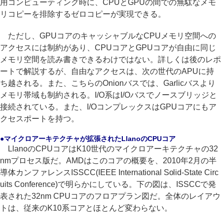
用コンピューティング時に、CPUとGPUの間での無駄なメモ
リコピーを排除するゼロコピーが実現できる。
ただし、GPUコアのキャッシャブルなCPUメモリ空間への
アクセスには制約があり、CPUコアとGPUコアが自由に同じ
メモリ空間を読み書きできるわけではない。詳しくは後のレポ
ートで解説するが、自由なアクセスは、次の世代のAPUに持
ち越される。また、こちらのOnionバスでは、Garlicバスより
メモリ帯域も制約される。I/O系はI/Oバスでノースブリッジと
接続されている。また、I/OコンプレックスはGPUコアにもア
クセスポートを持つ。
●マイクロアーキテクチャが拡張されたLlanoのCPUコア
LlanoのCPUコアはK10世代のマイクロアーキテクチャの32
nmプロセス版だ。AMDはこのコアの概要を、2010年2月の半
導体カンファレンスISSCC(IEEE International Solid-State Circ
uits Conference)で明らかにしている。下の図は、ISSCCで発
表された32nm CPUコアのフロアプラン図だ。全体のレイアウ
トは、従来のK10系コアとほとんど変わらない。