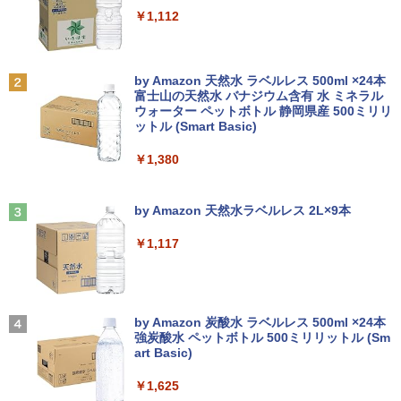
￥7,990
￥250
￥1,112
Anker Soundcore P31i ブラック
BRUCE WAYNE feat. Flo Milli, ATL Jacob
by Amazon 天然水 ラベルレス 500ml ×24本
[Explicit]
富士山の天然水 バナジウム含有 水 ミネラル
ウォーター ペットボトル 静岡県産 500ミリリ
￥5,990
ットル (Smart Basic)
￥250
￥1,380
Anker Soundcore Liberty 5 ミッドナイトブ
On My Road (Stadium ver.)
ラック
by Amazon 天然水ラベルレス 2L×9本
￥250
￥14,990
￥1,117
【2026年アップグレード版】AOKIMI ワイヤ
On My Road (Stadium ver.)
レスイヤホン bluetooth イヤホン V12 小型
by Amazon 炭酸水 ラベルレス 500ml ×24本
軽量 ブルートゥースHi-Fi 最大36時間再生 ぶ
強炭酸水 ペットボトル 500ミリリットル (Sm
￥250
るーとゅーす コードレス ENCノイズキャン
art Basic)
セリング 自動ペアリング Type-C充電 マイク
付き 防水 タッチ式音量調整 スポーツ/通勤/通
￥1,625
学/WEB会議(ホワイト)