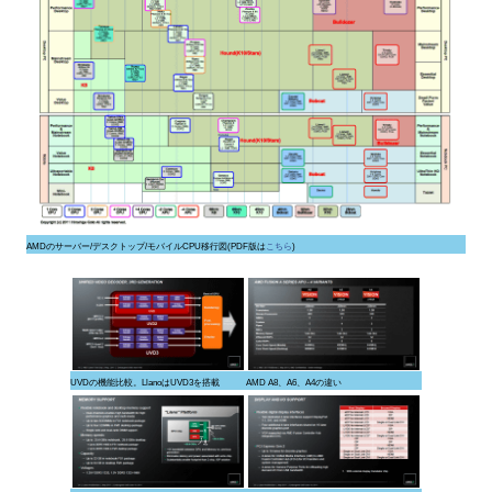
AMDのサーバー/デスクトップ/モバイルCPU移行図(PDF版は
こちら
)
UVDの機能比較。LlanoはUVD3を搭載
AMD A8、A6、A4の違い