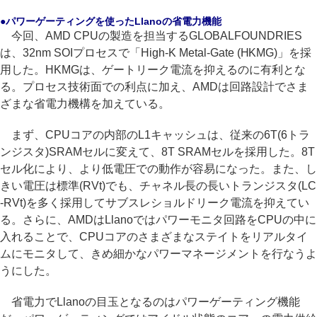
●パワーゲーティングを使ったLlanoの省電力機能
今回、AMD CPUの製造を担当するGLOBALFOUNDRIES
は、32nm SOIプロセスで「High-K Metal-Gate (HKMG)」を採
用した。HKMGは、ゲートリーク電流を抑えるのに有利とな
る。プロセス技術面での利点に加え、AMDは回路設計でさま
ざまな省電力機構を加えている。
まず、CPUコアの内部のL1キャッシュは、従来の6T(6トラ
ンジスタ)SRAMセルに変えて、8T SRAMセルを採用した。8T
セル化により、より低電圧での動作が容易になった。また、し
きい電圧は標準(RVt)でも、チャネル長の長いトランジスタ(LC
-RVt)を多く採用してサブスレショルドリーク電流を抑えてい
る。さらに、AMDはLlanoではパワーモニタ回路をCPUの中に
入れることで、CPUコアのさまざまなステイトをリアルタイ
ムにモニタして、きめ細かなパワーマネージメントを行なうよ
うにした。
省電力でLlanoの目玉となるのはパワーゲーティング機能