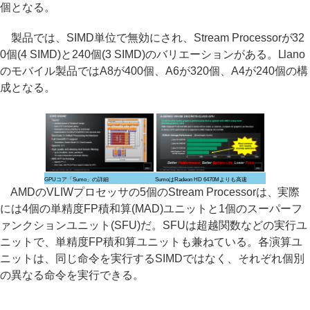
個となる。
製品では、SIMD単位で無効にされ、Stream Processorが32
0個(4 SIMD)と240個(3 SIMD)のバリエーションがある。Llano
のモバイル製品ではA8が400個、A6が320個、A4が240個の構
成となる。
GPUコア「Sumo」の詳細
SumoはRadeon HD 6470Mよりも高速
AMDのVLIWプロセッサの5個のStream Processorは、実際
には4個の単精度FP積和算(MAD)ユニットと1個のスーパーフ
ァンクションユニット(SFU)だ。SFUは超越関数などの実行ユ
ニットで、単精度FP積和算ユニットも兼ねている。各演算ユ
ニットは、同じ命令を実行するSIMDではなく、それぞれ個別
の異なる命令を実行できる。