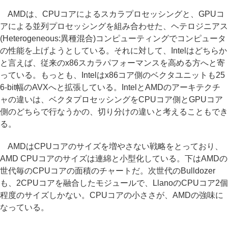
AMDは、CPUコアによるスカラプロセッシングと、GPUコ
アによる並列プロセッシングを組み合わせた、ヘテロジニアス
(Heterogeneous:異種混合)コンピューティングでコンピュータ
の性能を上げようとしている。それに対して、Intelはどちらか
と言えば、従来のx86スカラパフォーマンスを高める方へと寄
っている。もっとも、Intelはx86コア側のベクタユニットも25
6-bit幅のAVXへと拡張している。IntelとAMDのアーキテクチ
ャの違いは、ベクタプロセッシングをCPUコア側とGPUコア
側のどちらで行なうかの、切り分けの違いと考えることもでき
る。
AMDはCPUコアのサイズを増やさない戦略をとっており、
AMD CPUコアのサイズは連綿と小型化している。下はAMDの
世代毎のCPUコアの面積のチャートだ。次世代のBulldozer
も、2CPUコアを融合したモジュールで、LlanoのCPUコア2個
程度のサイズしかない。CPUコアの小ささが、AMDの強味に
なっている。