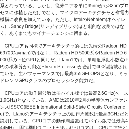
系となっている。しかし、従来コアを単に45nmから32nmプロ
セスに移植しただけでなく、マイクロアーキテクチャと省電力
機構に改良を加えている。ただし、IntelのNehalem(ネヘイレ
ム)→Sandy Bridge(サンディブリッジ)ほど劇的な改良ではな
く、あくまでもマイナーチェンジに留まる。
GPUコアも同様でアーキテクチャ的には先端のRadeon HD
6970(Cayman)ではなく、Radeon HD 5000系やRadeon HD 6
000系の下位GPUと同じだ。Llano1では、単精度浮動小数点(F
P)の積和算が可能なStream Processorが合計で400個搭載され
ている。生パフォーマンスでは最高355GFLOPSとなり、ミッ
ドレンジGPUクラスのプロセッシング能力だ。
CPUコアの動作周波数はモバイル版では最高2.6GHz(ベース
1.9GHz)となっている。AMDは2010年2月の半導体カンファレ
ンスISSCC(IEEE International Solid-State Circuits Conferenc
e)で、Llanoのアーキテクチャ上の動作周波数は最高3GHzだと
説明している。GPUコアの動作周波数はモバイル版では最高4
44MHz。固定機能ユニットが多いGPUコアは、CPUコアほど