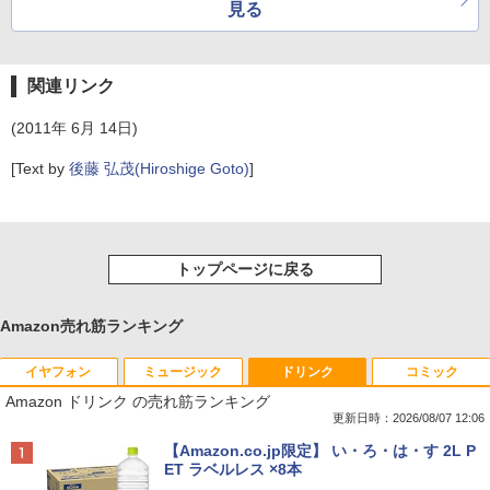
見る
関連リンク
(2011年 6月 14日)
[Text by
後藤 弘茂(Hiroshige Goto)
]
トップページに戻る
Amazon売れ筋ランキング
イヤフォン
ミュージック
ドリンク
コミック
Amazon ドリンク の売れ筋ランキング
更新日時：2026/08/07 12:06
Anker Soundcore P40i オフホワイト
BRUCE WAYNE feat. Flo Milli, ATL Jacob
【Amazon.co.jp限定】 い・ろ・は・す 2L P
[Explicit]
ET ラベルレス ×8本