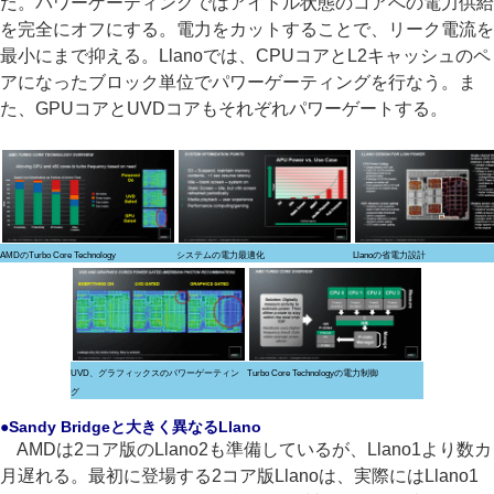
だ。パワーゲーティングではアイドル状態のコアへの電力供給
を完全にオフにする。電力をカットすることで、リーク電流を
最小にまで抑える。Llanoでは、CPUコアとL2キャッシュのペ
アになったブロック単位でパワーゲーティングを行なう。ま
た、GPUコアとUVDコアもそれぞれパワーゲートする。
AMDのTurbo Core Technology
システムの電力最適化
Llanoの省電力設計
UVD、グラフィックスのパワーゲーティン
Turbo Core Technologyの電力制御
グ
●Sandy Bridgeと大きく異なるLlano
AMDは2コア版のLlano2も準備しているが、Llano1より数カ
月遅れる。最初に登場する2コア版Llanoは、実際にはLlano1