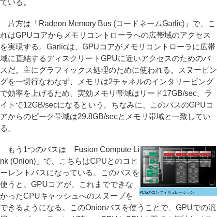
ている。
片方は「Radeon Memory Bus (コードネームGarlic)」で、こ
れはGPUコアからメモリコントローラへの広帯域のアクセス
を実現する。Garlicは、GPUコアがメモリコントローラに広帯
域に直結するディスクリートGPUに近いアクセスのためのバ
スだ。主にグラフィックス処理のために使われる。スヌーピン
グを一切行なわなず、メモリは2チャネルのインタリービング
で効率を上げるため、実効メモリ帯域はリード17GB/sec、ラ
イトで12GB/secになるという。ちなみに、このバスのGPUコ
アからのピーク帯域は29.8GB/secとメモリ帯域と一致してい
る。
もう1つのバスは「Fusion Compute Li
nk (Onion)」で、こちらはCPUとのコヒ
ーレントバスになっている。このバスを
使うと、GPUコアが、これまでできな
PCIeのコンフィギュレーション
かったCPUキャッシュへのスヌープを
できるようになる。このOnionバスを使うことで、GPUでの汎