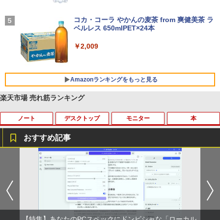
BUGS LIFE
￥1,964
コカ・コーラ やかんの麦茶 from 爽健美茶 ラ
ベルレス 650mlPET×24本
￥250
Xiaomi シャオミ REDMI Buds 8 Lite ワイヤ
￥2,009
レスイヤホン Bluetooth 5.4 ノイズキャンセ
リング ANC 36時間再生
￥2,980
Amazonランキングをもっと見る
楽天市場 売れ筋ランキング
ノート
デスクトップ
モニター
本
薬屋のひとりごと 17巻 (デジタル版ビッグガ
ンガンコミックス)
おすすめ記事
￥770
【楽天1位常連】【新品】 2026年最新モ
HP EliteDesk800 G4 SFF オフィス付き
DELL デル・テクノロジーズ Dell Pro 2
角川まんが学習シリーズ 世界の歴史
1
1
1
1
デル ノートパソコン パソコン JIS 日本
Corei5-8500 / メモリ16GB / HDD500GB
3.8 ディスプレイ E2425HM 【法人限
全20巻定番セット [ 羽田 正 ]
語キーボード 第14世代CPU搭載 Windo
windows11 Pro 中古 デスクトップパソ
定】【NE直】
異世界居酒屋「のぶ」(22) (角川コミックス・
ws11 第13世代CPU搭載 14.1/15.6インチ
コン オプション変更可能（ 32GB / 64G
￥24,200
エース)
ワイド液晶 フルHD cpu N95/N5095/N34
B / M.2 SSD 512GB~1TB Windows10 O
￥12,700
50 メモリ 8GB 12GB 16GB 32GB SSD
S 選択可能）
128GB 256GB 512GB 1TB USB3.0 初期
￥832
設定済
￥28,800
【特集】あなたのPCスペックにドンピシャな「ローカル
途上の王国 一号線を北上せよ モロッ