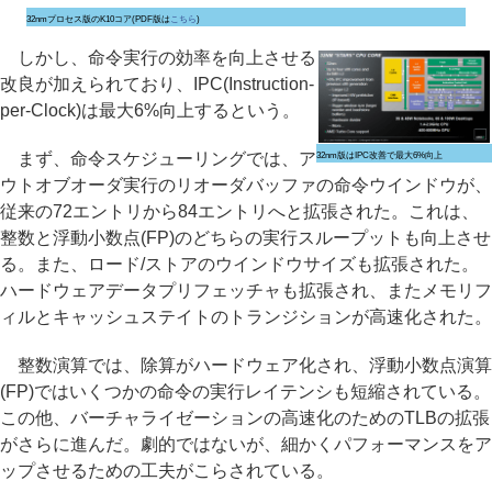
32nmプロセス版のK10コア(PDF版は
こちら
)
しかし、命令実行の効率を向上させる
改良が加えられており、IPC(Instruction-
per-Clock)は最大6%向上するという。
まず、命令スケジューリングでは、ア
32nm版はIPC改善で最大6%向上
ウトオブオーダ実行のリオーダバッファの命令ウインドウが、
従来の72エントリから84エントリへと拡張された。これは、
整数と浮動小数点(FP)のどちらの実行スループットも向上させ
る。また、ロード/ストアのウインドウサイズも拡張された。
ハードウェアデータプリフェッチャも拡張され、またメモリフ
ィルとキャッシュステイトのトランジションが高速化された。
整数演算では、除算がハードウェア化され、浮動小数点演算
(FP)ではいくつかの命令の実行レイテンシも短縮されている。
この他、バーチャライゼーションの高速化のためのTLBの拡張
がさらに進んだ。劇的ではないが、細かくパフォーマンスをア
ップさせるための工夫がこらされている。