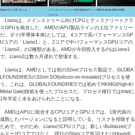
Llanoのダイと各ブロック
メインストリームノート向けSabineプラット
AMD A-Series APUの特徴
フォーム
Llanoは、メインストリーム向けCPUとディスクリートクラ
スGPUを統合した、AMDのAPU製品ラインの上位ファミリー
だ。ダイ(半導体本体)としては、4コアで高パフォーマンスGP
Uコアの「Llano1」と、2コアで中パフォーマンスGPUコアの
「Llano2」の2種類がある。AMDが今回投入するのはLlano1
で、Llano2は数カ月遅れで登場する。
Llanoは、AMDとしては初の32nmプロセス製品で、GLOBA
LFOUNDRIESの32nm SOI(silicon-on-insulator)プロセスを使
う。これは、GLOBALFOUNDRIESでは初めてHKMG(High-K/
Metal Gate)技術を使ったプロセスだ。プロセス移行ではIntelに
1年半近く水をあけられたことになる。
AMDはAPUに統合するCPUコアとGPUコアは、1世代前の
成熟したバージョンになると説明している。リスクを排除する
ためで、そのため、LlanoのCPUコアは、新しいBulldozer(ブ
ルドーザ)コアではなく、現行のStarsコア(K10またはHound)