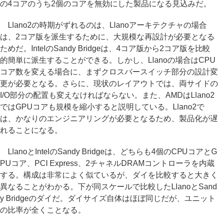
の4コアのうち2個のコアを無効にした製品になる見込みだ。
Llano2の時期がずれるのは、Llanoアーキテクチャの場合
は、2コア版を派生するために、大規模な再設計が必要となる
ためだ。IntelのSandy Bridgeは、4コア版から2コア版を比較
的簡単に派生することができる。しかし、Llanoの場合はCPU
コア数を変える場合に、まずクロスバースイッチ部分の設計変
更が必要となる。さらに、現状のレイアウトでは、両サイドの
I/O部分の配置も変えなければならない。また、AMDはLlano2
ではGPUコアも規模を縮小すると説明している。Llano2で
は、かなりのエンジニアリングが必要となるため、製品化が遅
れることになる。
LlanoとIntelのSandy Bridgeは、どちらも4個のCPUコアとG
PUコア、PCI Express、2チャネルDRAMコントローラを内蔵
する。構成は非常によく似ているが、ダイを比較すると大きく
異なることがわかる。下が同スケールで比較したLlanoとSand
y Bridgeのダイだ。ダイサイズ自体はほぼ同じだが、ユニット
の比率が全くことなる。