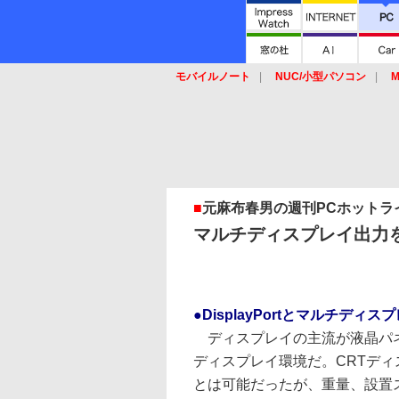
モバイルノート
NUC/小型パソコン
M
SSD
キーボード
マウス
■
元麻布春男の週刊PCホットラ
マルチディスプレイ出力を実現
●DisplayPortとマルチディス
ディスプレイの主流が液晶パネ
ディスプレイ環境だ。CRTデ
とは可能だったが、重量、設置