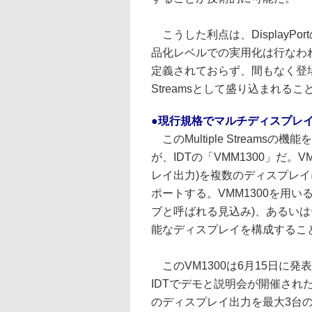
こうした利点は、DisplayP
品化レベルでの実用化は行なわれていな
定義されておらず、間もなく登場すると言
Streamsとして盛り込まれる
●現行規格でマルチディスプレ
このMultiple Streamsの機
が、IDTの「VMM1300」だ。VM
レイ出力)を複数のディスプレ
ポートする。VMM1300を用いるこ
ブと呼ばれる見込み)、あるい
能なディスプレイを構成するこ
このVM1300は6月15日に
IDTでデモと説明会が開催された
のディスプレイ出力を最大3台の