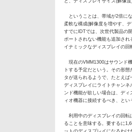
と、ディスプレイサイズ(解像度
ということは、帯域が2倍になるDi
柔軟な構成(解像度を増やす、
すでにIDTでは、次世代製品の
ポートされない機能も追加され
イナミックなディスプレイの回
現在のVMM1300はサウンド
トする予定だという。その形態
タが送られるようで、たとえば
ディスプレイにライトチャンネ
ンド機能が欲しい場合は、ディ
ィオ機器に接続するべき、とい
利用中のディスプレイの回転は
ることを意味する。要するに1,600
ットのディスプレイになるわけだ