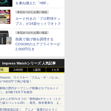
を兼ね備えた「HBF」
本日みつけたお買い得品
カード付きの「プロ野球チッ
プス」が24袋セットでオトク
本日みつけたお買い得品
熱風で揚げ物を調理する
COSORIのエアフライヤーが
2,000円引き
Impress Watchシリーズ 人気記事
時間
24時間
1週間
1カ月
Amazon、ウイスキー「フロム・ザ・バレル」
が“4402円”で再び登場！
東映の歴代オープニング映像がカプセルトイ
に。全5種で8月下旬発売
はやぶさ50％オフの「新幹線eチケット（トク
だ値スペシャル28）」発売。秋冬乗車分、えき
ねっと限定
第3期放送記念！ アニメ「薬屋のひとりご