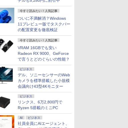
デルも5,280円に割引中
今すぐ読みたい！人気記事
ついに不満解消？Windows
11プレビュー版でタスクバー
の配置変更を徹底検証
今すぐ読みたい！人気記事
VRAM 16GBでも安い
Radeon RX 9000、GeForce
で言うとどのぐらいの性能？
ビジネス
デル、ソニーセンサーのWeb
カメラを標準搭載した小規模
会議向け43型4Kモニター
ビジネス
リンクス、6万2,800円で
Ryzen 5搭載のミニPC
AI
ビジネス
社員全員にAIエージェント、