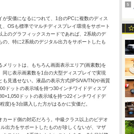
が安価になるにつれて、1台のPCに複数のディス
え、OSも標準でマルチディスプレイ環境をサポート
以上のグラフィックスカードであれば、2系統のデ
もの、特に2系統のデジタル出力をサポートしたも
メリットは、もちろん画面表示エリア(画素数)を
、同じ表示画素数を1台の大型ディスプレイで実現
見逃せない。液晶の表示方式(IPS/VA/TN)や画質
1,600ドットの表示域を持つ30インチワイドディスプ
680×1,050ドットの表示域を持つ22インチワイドデ
000円程度)を3台購入した方がはるかに安価だ。
カード側の対応だろう。中級クラス以上のビデオ
タル出力をサポートしたものが珍しくないが、マザ