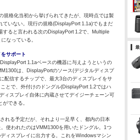
ortの規格化当初から挙げられてきたが、現時点では製
い。現行の規格(DisplayPort 1.1a)でもまだ
われる次のDisplayPort 1.2で、Multiple
ことになっている。
最
イをサポート
能をDisplayPort 1.1aベースの機器に与えようというの
M1300は、DisplayPortのソース(デジタルディスプ
イに配信するチップで、最大3台のディスプレイをサ
とで、外付けのドングル(DisplayPort 1.2ではハ
はディスプレイ自体に内蔵させてデイジーチェーン可
とができる。
発表される予定だが、それより一足早く、都内の日本
。使われたのはVMM1300を用いたドングル。1つ
ディスプレイに出力する。これをWindowsマシン