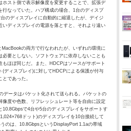
はホスト側で表示解像度を変更することで、拡張デ
を行なっていた。ハブ構成の場合、1台のディスプ
2台のディスプレイに自動的に縮退したが、デイジ
近いディスプレイの電源を落とすと、それより遠い
。
CとMacBookの両方で行なわれたが、いずれの環境に
は必要としない。ソフトウェアに依存しないことも
機能性もほぼ同じだ。また、HDCPはソースがサポート
(ディスプレイ)に対してHDCPによる保護が付与
ことであった。
ortのデータはパケット化されて送られる。パケットの
解像度や色数、リフレッシュレート等を自由に設定
0.8Gbpsで4台や5台のディスプレイをサポートす
,024×768ドット)のディスプレイを10台接続して
10.8GbpsというDisplayPort 1.1aの帯域