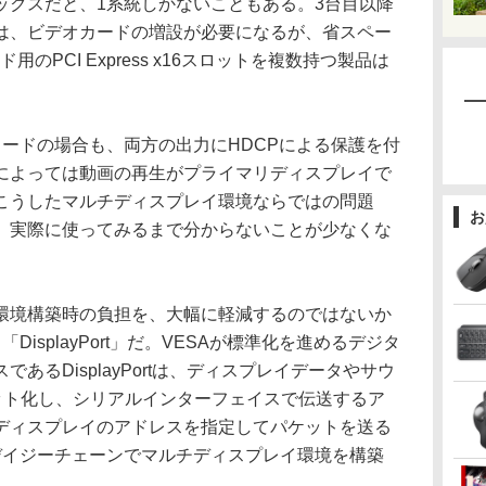
ックスだと、1系統しかないこともある。3台目以降
は、ビデオカードの増設が必要になるが、省スペー
のPCI Express x16スロットを複数持つ製品は
ードの場合も、両方の出力にHDCPによる保護を付
によっては動画の再生がプライマリディスプレイで
こうしたマルチディスプレイ環境ならではの問題
お
、実際に使ってみるまで分からないことが少なくな
境構築時の負担を、大幅に軽減するのではないか
isplayPort」だ。VESAが標準化を進めるデジタ
あるDisplayPortは、ディスプレイデータやサウ
ケット化し、シリアルインターフェイスで伝送するア
ディスプレイのアドレスを指定してパケットを送る
デイジーチェーンでマルチディスプレイ環境を構築