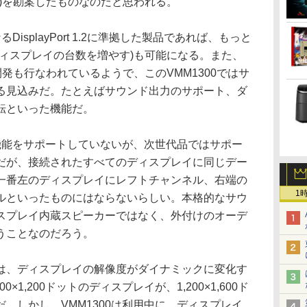
)を勘案したものなのだと思われる。
splayPort 1.2に準拠した製品であれば、もっと
ディスプレイの台数を増やす)も可能になる。また、
開発も行なわれているようで、このVMM1300ではサ
る見込みだ。たとえばサウンド出力のサポート、ダ
転といった機能だ。
機能をサポートしていないが、次世代品ではサポー
だが、接続されたすべてのディスプレイに同じデー
一番左のディスプレイにレフトチャンネル、右端の
1
ルといったものにはならないらしい。本格的なサウ
スプレイ内蔵スピーカーではなく、外付けのオーデ
うことなのだろう。
、ディスプレイの解像度がダイナミックに変化す
×1,200ドットのディスプレイが、1,200×1,600ド
。しかし、VMM1300は利用中に、ディスプレイ