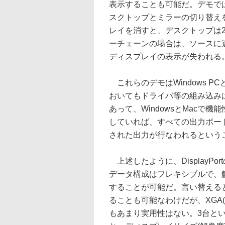
表示することも可能だ。デモで
スクトップとミラーの切り替え
レイを消すと、デスクトップは
ーチェーンの場合は、ソースに
ディスプレイの表示が失われる
これらのデモはWindows P
おいてもドライバ等の組み込み
あって、WindowsとMacで
していれば、すべての出力ポート
された出力が行なわれるという
上述したように、DisplayP
データ構成はフレキシブルで、
することが可能だ。言い替えると1
ることも可能なわけだが、XGA(1
もあまり実用性はない。3台というのは、