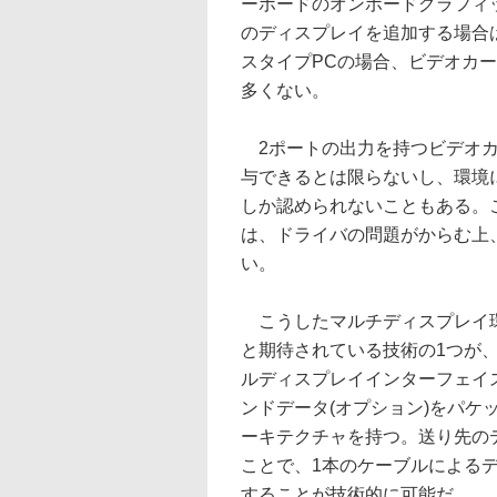
ーボードのオンボードグラフィ
のディスプレイを追加する場合
スタイプPCの場合、ビデオカード用
多くない。
2ポートの出力を持つビデオカ
与できるとは限らないし、環境
しか認められないこともある。
は、ドライバの問題がからむ上
い。
こうしたマルチディスプレイ環
と期待されている技術の1つが、「D
ルディスプレイインターフェイスで
ンドデータ(オプション)をパ
ーキテクチャを持つ。送り先の
ことで、1本のケーブルによる
することが技術的に可能だ。