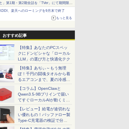
と」第1期・第2期全話を「TVer」にて期間限定
で順次無料配信開始
KDDI、楽天へのローミングを9月末で終了
もっと見る
おすすめ記事
【特集】あなたのPCスペッ
クにドンピシャな「ローカル
LLM」の選び方と快適化テク
【特集】あぢぃ～もう無理
ぽ！千円の闘魂タオルから着
るエアコンまで、夏の冷感グ
ッズ一挙紹介
【コラム】OpenClawと
Qwen3.5-9Bプリインで届い
てすぐローカルAIが動くミニ
PC「SER9 Pro」
【レビュー】給電が途切れな
い優れもの！バッファロー製
Type-C充電器の検証で分か
ったこと