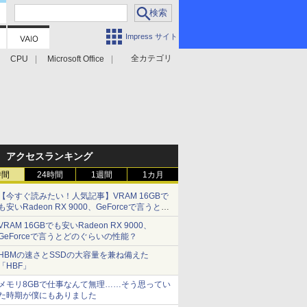
Impress サイト
全カテゴリ
CPU
Microsoft Office
アクセスランキング
時間
24時間
1週間
1カ月
【今すぐ読みたい！人気記事】VRAM 16GBで
も安いRadeon RX 9000、GeForceで言うとど
のぐらいの性能？ - PC Watch
VRAM 16GBでも安いRadeon RX 9000、
GeForceで言うとどのぐらいの性能？
HBMの速さとSSDの大容量を兼ね備えた
「HBF」
メモリ8GBで仕事なんて無理……そう思ってい
た時期が僕にもありました