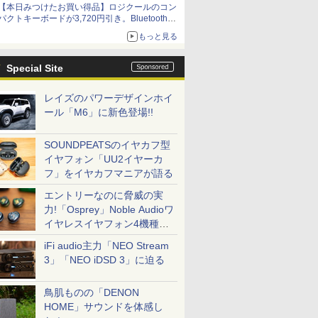
【本日みつけたお買い得品】ロジクールのコン
パクトキーボードが3,720円引き。Bluetoothで3
台接続対応
もっと見る
Special Site
レイズのパワーデザインホイ
ール「M6」に新色登場!!
SOUNDPEATSのイヤカフ型
イヤフォン「UU2イヤーカ
フ」をイヤカフマニアが語る
エントリーなのに脅威の実
力!「Osprey」Noble Audioワ
イヤレスイヤフォン4機種を
一気に聴く
iFi audio主力「NEO Stream
3」「NEO iDSD 3」に迫る
鳥肌ものの「DENON
HOME」サウンドを体感し