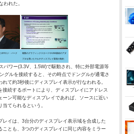
行なわれた。
IDTのジ・パーク
複数のグラフィックスカードやUSB接続のアダ
プタを用いたマルチディスプレイ環境の制約
バスパワー(3.3V、1.5W)で駆動され、特に外部電源等
ドングルを接続すると、その時点でドングルが通電さ
われて約3秒後にディスプレイ表示が行なわれる。
を接続するポートにより、ディスプレイにアドレス
ェーン可能なディスプレイであれば、ソースに近い
り当てられるという。
レイは、3台分のディスプレイ表示域を合成した
ることも、3つのディスプレイに同じ内容をミラー