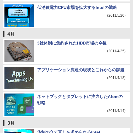
低消費電力CPU市場を拡大するIntelの戦略
(2011/5/20)
4月
3社体制に集約されたHDD市場の今後
(2011/4/25)
アプリケーション流通の現状とこれからの課題
(2011/4/18)
ネットブックとタブレットに注力したAtomの
戦略
(2011/4/14)
3月
体制の立て直しを求められるIntel