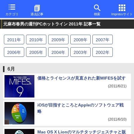
カテゴリ
過去記事
検索
Impressサイト
元麻布春男の週刊PCホットライン 2011年 記事一覧
2011
年
2010
年
2009
年
2008
年
2007
年
2006
年
2005
年
2004
年
2003
年
2002
年
2001
年
2000
年
1999
年
6月
価格とライセンスが見直された新MIFESを試す
(2011/6/21)
iOSが目指すところとAppleのソフトウェア戦
略
(2011/6/10)
Mac OS X Lionのマルチタッチジェスチャと販