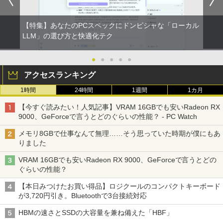
【特集】あなたのPCスペックにドンピシャな「ローカル
LLM」の選び方と快適化テク
●
●
●
●
●
アクセスランキング
1時間
24時間
1週間
1カ月
【今すぐ読みたい！人気記事】VRAM 16GBでも安いRadeon RX
9000、GeForceで言うとどのぐらいの性能？ - PC Watch
メモリ8GBで仕事なんて無理……そう思っていた時期が僕にもあ
りました
VRAM 16GBでも安いRadeon RX 9000、GeForceで言うとどの
ぐらいの性能？
【本日みつけたお買い得品】ロジクールのコンパクトキーボード
が3,720円引き。Bluetoothで3台接続対応
HBMの速さとSSDの大容量を兼ね備えた「HBF」