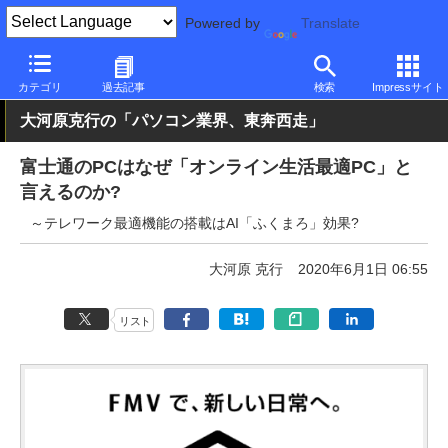
Powered by
Translate
PC Watch
市場
動向
富士通
カテゴリ
過去記事
検索
Impressサイト
大河原克行の「パソコン業界、東奔西走」
富士通のPCはなぜ「オンライン生活最適PC」と
言えるのか?
～テレワーク最適機能の搭載はAI「ふくまろ」効果?
大河原 克行
2020年6月1日 06:55
リスト