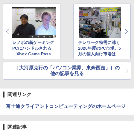
￥250
￥14,990
￥594
￥1,117
￥10,980
アンダーニンジャ（18） 【電子書籍】[
4
【2026年アップグレード版】AOKIMI ワイヤ
On My Road (Stadium ver.)
HUNTER×HUNTER モノクロ版 39 (ジャンプ
花沢健吾 ]
＼本日限定500円値下げ／＼楽天1位！20
4
レスイヤホン bluetooth イヤホン V12 小型
コミックスDIGITAL)
by Amazon 炭酸水 ラベルレス 500ml ×24本
26年最新の超軽量超薄型／モバイルモニ
軽量 ブルートゥースHi-Fi 最大36時間再生 ぶ
強炭酸水 ペットボトル 500ミリリットル (Sm
￥250
￥792
ター 15.6インチ フルHD 4K 144Hz タッ
レノボの新ゲーミング
テレワーク特需に沸く
るーとゅーす コードレス ENCノイズキャン
art Basic)
￥572
チパネル バッテリー内蔵 無線接続 12モ
PCにバンドルされる
2020年度のPC市場。5
セリング 自動ペアリング Type-C充電 マイク
デル選択 非光沢 IPSパネル Type-C HDM
「Xbox Game Pass f
月の個人向け市場は前
付き 防水 タッチ式音量調整 スポーツ/通勤/通
￥1,625
I 軽量 薄型 リモートワーク ディスプレイ
学/WEB会議(ホワイト)
or PC」とは?
年比1.4倍の売れ行き
持ち運び ポータブルモニター
に
【全巻】 天幕のジャードゥーガル 1-6巻
BUGS LIFE
スーパーの裏でヤニ吸うふたり 9巻 (デジタル
5
［大河原克行の「パソコン業界、東奔西走」］の
￥1,964
セット （ボニータ・コミックス） [ トマ
版ビッグガンガンコミックス)
￥12,480
コカ・コーラ やかんの麦茶 from 爽健美茶 ラ
他の記事を見る
トスープ ]
ベルレス 650mlPET×24本
￥250
￥810
￥5,280
Xiaomi シャオミ REDMI Buds 8 Lite ワイヤ
￥2,009
レスイヤホン Bluetooth 5.4 ノイズキャンセ
I.O DATA アイオーデータ/ゲーミングモ
関連リンク
5
リング ANC 36時間再生
ニター23.8インチ/GigaCrysta/EX-LDGC
243HDB/138S0214285Q/Bランク/81
富士通クライアントコンピューティングのホームページ
￥3,480
【中古】
￥13,900
関連記事