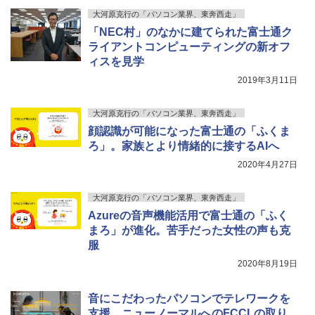
大河原克行の「パソコン業界、東奔西走」
「NEC村」のなかに建てられた富士通ク
ライアントコンピューティングの新オフ
ィスを見学
2019年3月11日
大河原克行の「パソコン業界、東奔西走」
顔認識が可能になった富士通の「ふくま
ろ」。家族とより情緒的に接するAIへ
2020年4月27日
大河原克行の「パソコン業界、東奔西走」
Azureの音声機能活用で富士通の「ふく
まろ」が進化。苦手だった女性の声も克
服
2020年8月19日
音にこだわったパソコンでテレワークを
支援。ニューノーマルへのFCCLの取り