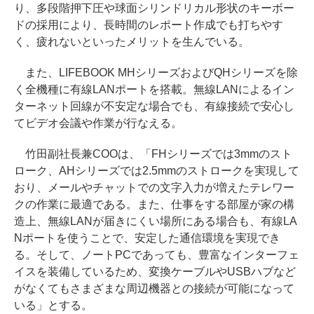
り、多段階押下圧や球面シリンドリカル形状のキーボー
ドの採用により、長時間のレポート作成でも打ちやす
く、疲れないといったメリットを生んでいる。
また、LIFEBOOK MHシリーズおよびQHシリーズを除
く全機種に有線LANポートを搭載。無線LANによるイン
ターネット回線が不安定な場合でも、有線接続で安心し
てビデオ会議や作業が行なえる。
竹田副社長兼COOは、「FHシリーズでは3mmのスト
ローク、AHシリーズでは2.5mmのストロークを実現して
おり、メールやチャットでの文字入力が増えたテレワー
クの作業に最適である。また、仕事をする部屋が家の構
造上、無線LANが届きにくい場所にある場合も、有線LA
Nポートを使うことで、安定した通信環境を実現でき
る。そして、ノートPCであっても、豊富なインターフェ
イスを装備しているため、変換ケーブルやUSBハブなど
がなくてもさまざまな周辺機器との接続が可能になって
いる」とする。