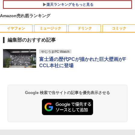
楽天ランキングをもっと見る
Amazon売れ筋ランキング
イヤフォン
ミュージック
ドリンク
コミック
NEC LCD-AS193Mi 19インチ スクエア
ちいかわ なんか小さくてかわいいやつ
1
1
LED液晶モニター 薄型 液晶ディスプレイ
（4） （ワイドKC） [ ナガノ ]
編集部のおすすめ記事
非光沢 IPSパネル SXGA 1280×1024 DVI
VGA VESA準拠【中古】
￥1,210
Anker Soundcore P40i オフホワイト
BRUCE WAYNE feat. Flo Milli, ATL Jacob
by Amazon 天然水 ラベルレス 500ml ×24本
薬屋のひとりごと 17巻 (デジタル版ビッグガ
やじうまPC Watch
[Explicit]
富士山の天然水 バナジウム含有 水 ミネラル
ンガンコミックス)
￥3,200
富士通の歴代PCが描かれた巨大壁画がF
ウォーター ペットボトル 静岡県産 500ミリリ
￥7,990
CCL本社に登場
ットル (Smart Basic)
￥250
￥770
ちいかわ なんか小さくてかわいいやつ
2
￥1,380
（3） （ワイドKC） [ ナガノ ]
【おまかせ】モニター 23インチ 1920x1
2
080 フルHD HDMI PCモニター 中古ディ
Anker Soundcore P31i ブラック
BRUCE WAYNE feat. Flo Milli, ATL Jacob
異世界居酒屋「のぶ」(22) (角川コミックス・
スプレイ
￥1,210
Google 検索で当サイトの記事を優先表示させる
[Explicit]
エース)
【Amazon.co.jp限定】 い・ろ・は・す 2L P
ET ラベルレス ×8本
￥5,990
￥6,600
￥250
￥832
￥1,112
ちいかわ なんか小さくてかわいいやつ
3
（2） （ワイドKC） [ ナガノ ]
ASUS エイスース 液晶ディスプレイ Ey
3
Anker Soundcore Liberty 5 ミッドナイトブ
On My Road (Stadium ver.)
ONE PIECE モノクロ版 115 (ジャンプコミッ
e Care [ 21.45型 / フルHD(1920×1080) /
ラック
クスDIGITAL)
by Amazon 天然水ラベルレス 2L×9本
￥1,210
ワイド ] ブラック VP227HF