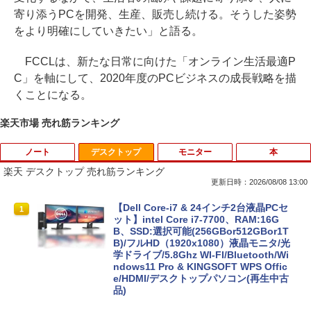
寄り添うPCを開発、生産、販売し続ける。そうした姿勢
をより明確にしていきたい」と語る。
FCCLは、新たな日常に向けた「オンライン生活最適P
C」を軸にして、2020年度のPCビジネスの成長戦略を描
くことになる。
楽天市場 売れ筋ランキング
ノート
デスクトップ
モニター
本
楽天 デスクトップ 売れ筋ランキング
更新日時：2026/08/08 13:00
【期間限定破格金額！】新生活 新古品 W
【Dell Core-i7 & 24インチ2台液晶PCセ
1
1
in11搭載 パソコンノートパソコンoffice
ット】intel Core i7-7700、RAM:16G
付き 初心者向けノートPC 初期設定済 1
B、SSD:選択可能(256GBor512GBor1T
5.6型 インテル高速CPU ランダムで発送
B)/フルHD（1920x1080）液晶モニタ/光
メモリ4GB～ 高速SSD1TB 最大 フルHD
学ドライブ/5.8Ghz WI-FI/Bluetooth/Wi
Webカメラ zoom 軽量薄型 無線 型番更
ndows11 Pro & KINGSOFT WPS Offic
新で在庫処分
e/HDMI/デスクトップパソコン(再生中古
品)
￥9,980