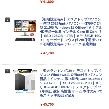
￥41,800
Panasonic CF-SV8RFCVS Core i5 836
2
5U 1.6GHz/8GB/256GB(SSD)/12.1W/W
【初期設定済み】デスクトップパソコン
2
UXGA(1920x1200)/Win11 外装割れあり
一体型 2026新品 パソコン 一体型PC 24
【中古】【20260729】
型 21.5型 Windows11 Office付き｜フル
HD液晶一体型 インテル Core i5 Core i7
｜ SSD 128GB～1TB｜メモリ8GB 16G
￥12,300
B｜ キーボード マウス付 2年保証 安い P
C 初期設定済み テレワーク 在宅勤務
￥47,700
Panasonic Let's note CF-SZ6/12.1型F
3
HD / 第7世代 Core i3-7100U /中古ノート
パソコン win11 office付・整備済み品・
メモリ8GB / 高速SSD搭載 / Webカメラ /
HDMI・VGA / WiFi / 超軽量モバイルノー
「楽天ランキング1位」 デスクトップパ
3
ト ・初期設定不要
ソコン Windows11 Office付き パソコン
新品｜インテル 第14世代 Core i5-4590 i
5 i7-14700F｜ SSD 256GB～2TB｜メモ
￥14,800
リ 8～64GB DDR4/5｜ デスクトップPC
2年保証 激安 高性能 ゲーム 本体のみ PC
高スペッ 初期設定済み
Amazon(アマゾン) タブレットPC New F
4
￥45,700
ire Max 11(2023年発売) グレー B0B2SD