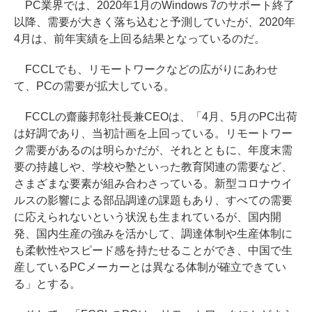
PC業界では、2020年1月のWindows 7のサポート終了
以降、需要が大きく落ち込むと予測していたが、2020年
4月は、前年実績を上回る結果となっているのだ。
FCCLでも、リモートワークなどの広がりにあわせ
て、PCの需要が拡大している。
FCCLの齋藤邦彰社長兼CEOは、「4月、5月のPC出荷
は好調であり、当初計画を上回っている。リモートワー
ク需要があるのは明らかだが、それとともに、年度末需
要の持越しや、学校や塾といった教育関連の需要など、
さまざまな要素が組み合わさっている。新型コロナウイ
ルスの影響による部品調達の課題もあり、すべての需要
に応えられないという状況も生まれているが、国内開
発、国内生産の強みを活かして、調達体制や生産体制に
も柔軟性やスピード感を持たせることができ、中国で生
産しているPCメーカーとは異なる体制が確立できてい
る」とする。