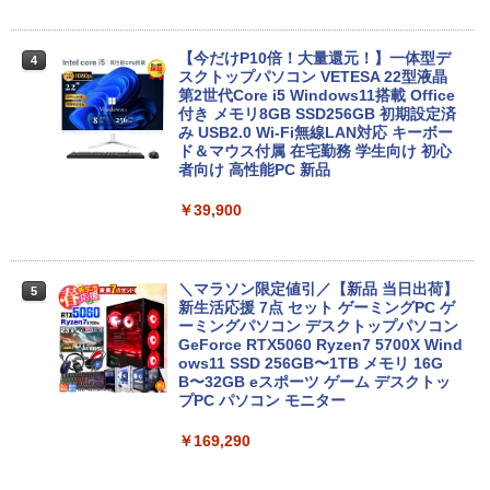
8BVX ［11型 /Wi-Fiモデル /ストレージ：
64GB］ B0B2SD8BVX [振込不可]
【今だけP10倍！大量還元！】一体型デ
￥19,980
4
スクトップパソコン VETESA 22型液晶
第2世代Core i5 Windows11搭載 Office
付き メモリ8GB SSD256GB 初期設定済
み USB2.0 Wi-Fi無線LAN対応 キーボー
中古 ノートパソコン 12.5インチ Corei5
5
ド＆マウス付属 在宅勤務 学生向け 初心
第6世代 最大SSD512G 最大メモリ16G
者向け 高性能PC 新品
WPS office付き Windows11 初期設定済
み HP EliteBook 820G3 WEBカメラ搭載
￥39,900
整備済み ネット閲覧 メール用 初心者向
け 薄型軽量 持ち便利 中古パソコン ノー
トパソコン中古 ノートPC 安心保証
＼マラソン限定値引／【新品 当日出荷】
￥18,600
5
新生活応援 7点 セット ゲーミングPC ゲ
ーミングパソコン デスクトップパソコン
GeForce RTX5060 Ryzen7 5700X Wind
ows11 SSD 256GB〜1TB メモリ 16G
B〜32GB eスポーツ ゲーム デスクトッ
プPC パソコン モニター
￥169,290