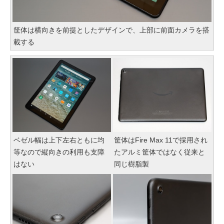
筐体は横向きを前提としたデザインで、上部に前面カメラを搭
載する
ベゼル幅は上下左右ともに均
筐体はFire Max 11で採用され
等なので縦向きの利用も支障
たアルミ筐体ではなく従来と
はない
同じ樹脂製