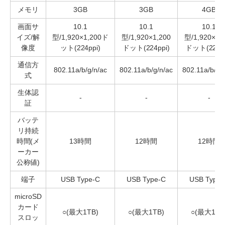
メモリ
3GB
3GB
4GB
画面サ
10.1
10.1
10.1
イズ/解
型/1,920×1,200ド
型/1,920×1,200
型/1,920×1,
像度
ット(224ppi)
ドット(224ppi)
ドット(224pp
通信方
802.11a/b/g/n/ac
802.11a/b/g/n/ac
802.11a/b/g/
式
生体認
-
-
-
証
バッテ
リ持続
時間(メ
13時間
12時間
12時間
ーカー
公称値)
端子
USB Type-C
USB Type-C
USB Type-
microSD
カード
○(最大1TB)
○(最大1TB)
○(最大1TB
スロッ