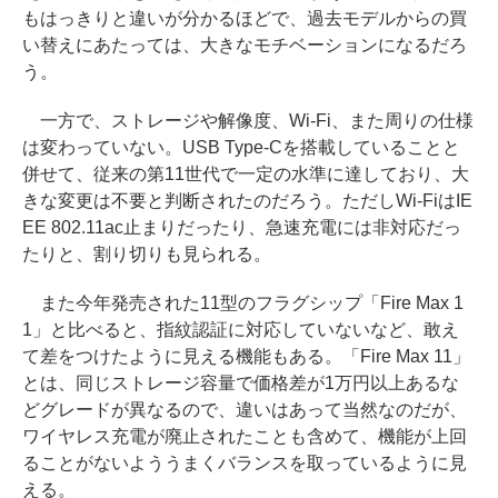
もはっきりと違いが分かるほどで、過去モデルからの買
い替えにあたっては、大きなモチベーションになるだろ
う。
一方で、ストレージや解像度、Wi-Fi、また周りの仕様
は変わっていない。USB Type-Cを搭載していることと
併せて、従来の第11世代で一定の水準に達しており、大
きな変更は不要と判断されたのだろう。ただしWi-FiはIE
EE 802.11ac止まりだったり、急速充電には非対応だっ
たりと、割り切りも見られる。
また今年発売された11型のフラグシップ「Fire Max 1
1」と比べると、指紋認証に対応していないなど、敢え
て差をつけたように見える機能もある。「Fire Max 11」
とは、同じストレージ容量で価格差が1万円以上あるな
どグレードが異なるので、違いはあって当然なのだが、
ワイヤレス充電が廃止されたことも含めて、機能が上回
ることがないよううまくバランスを取っているように見
える。