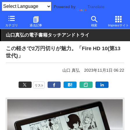
Powered by
Translate
PC Watch
パソコン/タブレット/スマートフォン
タブレット
Am
カテゴリ
過去記事
検索
Impressサイト
山口真弘の電子書籍タッチアンドトライ
この軽さで2万円切りが魅力。「Fire HD 10(第13
世代)」
山口 真弘
2023年11月1日 06:22
リスト