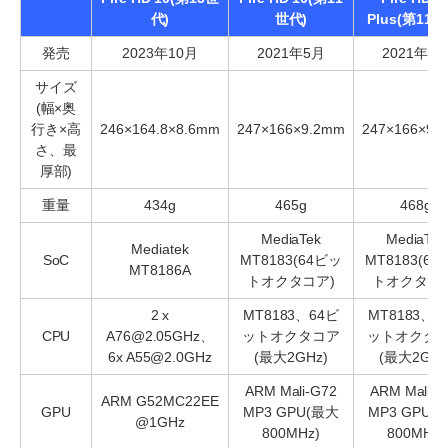
代)
世代)
Plus(第11世
発売
2023年10月
2021年5月
2021年5
サイズ
(幅×奥
行き×高
246×164.8×8.6mm
247×166×9.2mm
247×166×9.
さ、最
厚部)
重量
434g
465g
468g
MediaTek
MediaTek
Mediatek
SoC
MT8183(64ビッ
MT8183(6
MT8186A
トオクタコア)
トオクタコア
2 x
MT8183、64ビ
MT8183、6
CPU
A76@2.05GHz、
ットオクタコア
ットオクタ
6x A55@2.0GHz
(最大2GHz)
(最大2GHz
ARM Mali-G72
ARM Mali-G
ARM G52MC22EE
GPU
MP3 GPU(最大
MP3 GPU(
@1GHz
800MHz)
800MHz)