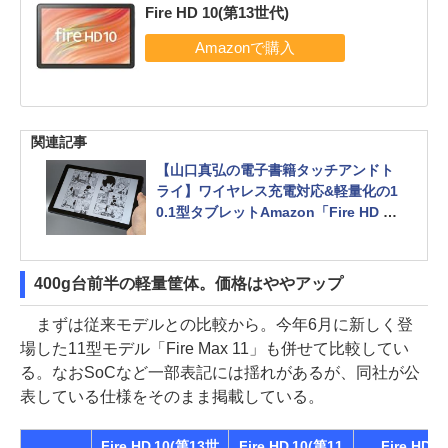
Fire HD 10(第13世代)
関連記事
【山口真弘の電子書籍タッチアンドト
ライ】ワイヤレス充電対応&軽量化の1
0.1型タブレットAmazon「Fire HD 10
Plus(第11世代)」
400g台前半の軽量筐体。価格はややアップ
まずは従来モデルとの比較から。今年6月に新しく登
場した11型モデル「Fire Max 11」も併せて比較してい
る。なおSoCなど一部表記には揺れがあるが、同社が公
表している仕様をそのまま掲載している。
Fire HD 10(第13世
Fire HD 10(第11
Fire HD 1