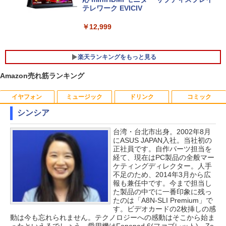
トパソコン Windows11 Office 付き｜D
24 Office付き/ 2025年1月モデル
テレワーク EVICIV
ell Latitude 5400｜Core i5 第8世代 以
降 1.60GHz 4コア 8スレッド メモリ 8G
￥149,800
￥12,999
B SSD 256GB｜中古パソコン 中古ノー
トパソコン 中古PC
楽天ランキングをもっと見る
￥29,800
Amazon売れ筋ランキング
イヤフォン
ミュージック
ドリンク
コミック
【送料無料】感動する地図帖 世界って面
1
白い!となる100テーマ／イアン・ライト
シンシア
／Infographic．ly／片山美佳子
台湾・台北市出身。2002年8月
Anker Soundcore P40i オフホワイト
BRUCE WAYNE feat. Flo Milli, ATL Jacob
【Amazon.co.jp限定】 い・ろ・は・す 2L P
薬屋のひとりごと 17巻 (デジタル版ビッグガ
￥2,420
にASUS JAPAN入社。当社初の
[Explicit]
ET ラベルレス ×8本
ンガンコミックス)
正社員です。自作パーツ担当を
￥7,990
経て、現在はPC製品の全般マー
￥250
￥1,112
￥770
ケティングディレクター。人手
誤謬論入門[本/雑誌] 優れた議論の実践ガ
不足のため、2014年3月から広
2
イド / T・エドワード・デイマー/著 小西
報も兼任中です。今まで担当し
卓三/監訳 今村真由子/訳
た製品の中でに一番印象に残っ
Anker Soundcore P31i ブラック
BRUCE WAYNE feat. Flo Milli, ATL Jacob
by Amazon 天然水 ラベルレス 500ml ×24本
異世界居酒屋「のぶ」(22) (角川コミックス・
たのは「A8N-SLI Premium」で
[Explicit]
富士山の天然水 バナジウム含有 水 ミネラル
エース)
す。ビデオカードの2枚挿しの感
￥3,520
ウォーター ペットボトル 静岡県産 500ミリリ
￥5,990
動は今も忘れられません。テクノロジーへの感動はそこから始ま
ットル (Smart Basic)
￥250
￥832