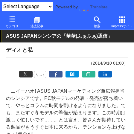
Powered by
Translate
PC Watch
市場
その他
カテゴリ
過去記事
検索
Impressサイト
ASUS JAPANシンシアの「華華(ふぁふぁ)通信」
ディオと私
（2014/9/10 01:00）
リスト
ニイーハオ! ASUS JAPANマーケティング兼広報担当
のシンシアです。PC秋モデルの発表・発売が落ち着い
て、やっとコラムに時間を割けるようになりました。で
も、またすぐ冬モデルの準備が始まります。この時期は
激しく忙しいです……。とは言え、皆さんが期待してい
る製品がもうすぐ日本に来るから、テンションを上げな