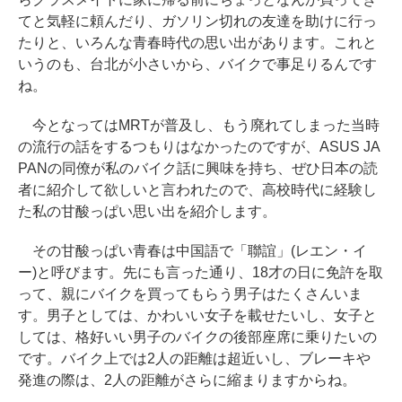
てと気軽に頼んだり、ガソリン切れの友達を助けに行っ
たりと、いろんな青春時代の思い出があります。これと
いうのも、台北が小さいから、バイクで事足りるんです
ね。
今となってはMRTが普及し、もう廃れてしまった当時
の流行の話をするつもりはなかったのですが、ASUS JA
PANの同僚が私のバイク話に興味を持ち、ぜひ日本の読
者に紹介して欲しいと言われたので、高校時代に経験し
た私の甘酸っぱい思い出を紹介します。
その甘酸っぱい青春は中国語で「聯誼」(レエン・イ
ー)と呼びます。先にも言った通り、18才の日に免許を取
って、親にバイクを買ってもらう男子はたくさんいま
す。男子としては、かわいい女子を載せたいし、女子と
しては、格好いい男子のバイクの後部座席に乗りたいの
です。バイク上では2人の距離は超近いし、ブレーキや
発進の際は、2人の距離がさらに縮まりますからね。