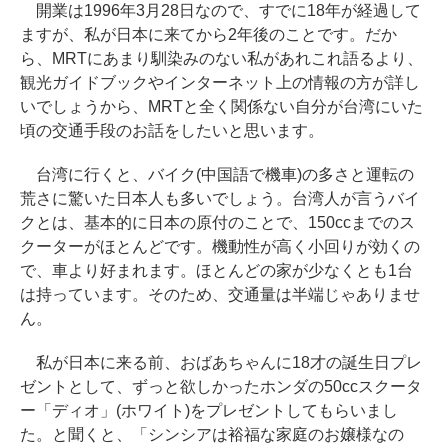
開業は1996年3月28日なので、すでに18年が経過して
ますが、私が日本に来てから2年後のことです。だか
ら、MRTにあまり馴染みのない私があれこれ語るより、
観光ガイドブックやインターネット上の情報の方が詳し
いでしょうから、MRTと全く関係ない自分が台湾にいた
頃の交通手段のお話をしたいと思います。
台湾に行くと、バイク(中国語で機車)の多さと運転の
荒さに驚いた日本人も多いでしょう。台湾人が言うバイ
クとは、基本的に日本の原付のことで、150ccまでのス
クーターがほとんどです。機動性が高く小回りが効くの
で、車より好まれます。ほとんどの家が少なくとも1台
は持っています。そのため、交通量は半端じゃありませ
ん。
私が日本に来る前、おばあちゃんに18才の誕生日プレ
ゼントとして、ずっと欲しかったホンダの50ccスクータ
ー「ディオ」(ホワイト)をプレゼントしてもらいまし
た。と聞くと、「シンシアは裕福な家庭のお嬢様なの