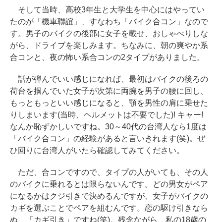
そして当時、高校3年生と大学生を中心にはやってい
たのが「機車聯誼」、すなわち「バイク合コン」なので
す。男子のバイクの後部に女子を載せ、おしゃべりしな
がら、ドライブを楽しみます。ちなみに、朝の爽やか系
合コンと、夜の怖い系合コンの2タイプがありました。
話が弾んでいい感じになれば、最初はバイクの後ろの
荷台を掴んでいた女子が次第に両腕を男子の腰に回し、
もっともっといい感じになると、顎を男性の肩に乗せた
りしまいます(当時、ヘルメットは不要でした)! キャー!
なんか恥ずかしいですね。30～40代の台湾人なら1度は
「バイク合コン」の経験があると言いきれます(笑)。ぜ
ひ回りに台湾人がいたら確認してみてください。
ただ、合コンですので、タイプの人がいても、その人
のバイクに乗れるとは限らないんです。どの男女がペア
になるかはクジ引きで決めるんですが、女子がバイクの
カギを選ぶことでペアを組むんです。恋の駆け引きなら
ぬ、「カギ引き」ですね(笑)。残念ながら、私の18歳の