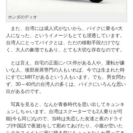
ホンダのディオ
また、台湾には成人式がないから、バイクに乗る=大
人になった、というイメージもとても浸透しています。
台湾人にとってバイクとは、ただの移動手段だけでな
く、大人の象徴でもあり、とても大切な存在なのです。
とは言え、自宅の正面にバス停がある人や、運転が嫌
いな人、後部座席専門の人もいれば、今では生まれた時
にすでにMRTがあるという人もいます。でも、男女問わ
ず、30～40代の台湾人の多くは、バイクにいろんな思い
出があるのです。
写真を見ると、なんか青春時代を思い出してキュンキ
ュンしちゃいます。台湾はスクーターでも2人乗りが可
能(今も同じ)なので、当時は失恋した友達と夜のドライ
ブ(中国語で夜遊)をして慰めてあげたり、小腹が空いた
らクラスメイトに家に帰る前にちょっとなんか買ってき