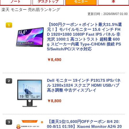
ノート
デスクトップ
モニター
本
楽天 モニター 売れ筋ランキング
更新日時：2026/08/07 01:00
中古ノートパソコン 新生活セット 2026
【訳あり品】中古パソコン | NEC | Mate
【500円クーポン＋ポイント最大31.5%還
1
1
1
Windows11搭載 Office付き 15.6型 大手
MKM34B-1 | Windows11 | デスクトップ
元！】モバイルモニター 15.6 インチ FH
メーカー 第6〜8世代 Core i3/i5 メモリ8
| 一年保証 | 第7世代 | Core i5 7500 3.4
D 1920×1080 1080P Fast IPS パネル 非
GB SSD最大1TB 高速SSD搭載 初期設定
(〜最大3.8)GHz | MEM:8GB | SSD:256G
光沢 1000:1 高コントラスト 超軽量 600
済み テレワーク応援 在宅勤務 学生向け
B | DVD-ROM | 無線LAN:あり | Win11Pr
g スピーカー内蔵 Type-C/HDMI 接続 PS
FU25-repc ノートPC 中古パソコン
o64bit
5/Switch/PC/スマホ対応
￥13,900
￥10,000
￥8,490
＼8月限定エントリーでP10倍／【中古】
【マラソンセール期間中ポイント5倍】中
Dell モニター 19インチ P1917S IPSパネ
2
2
2
ノートパソコン windows11 office付き
古デスクトップパソコン 第8世代 Core i5
ル 1280x1024 スクエア HDMI USBハブ
Lenovo レノボ ThinkPad L390 20NSS2
Windows11 高速SSD128GB メモリ8GB
高さ調整 中古ディスプレイ
5A00 Core i5 8世代 メモリー8GB 高速S
Type-C DisplayPort Lenovo ThinkStat
SD256GB 整備済み品 pc win11 os 中古
ion P330 初期設定済 すぐ使える 90日保
￥8,800
パソコン すぐ使える オフィス付きPC 送
証 送料無料
料無料
￥12,980
￥22,770
【楽天1位!1,600円OFFクーポン 8/4 20:
3
00-8/11 01:59】Xiaomi Monitor A24i 20