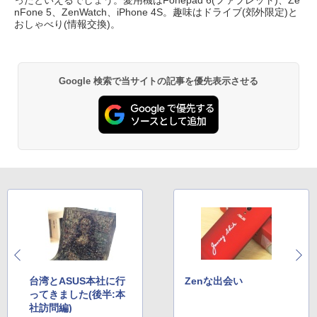
ったといえるでしょう。愛用機はFonepad 6(ファブレット)、Ze
nFone 5、ZenWatch、iPhone 4S。趣味はドライブ(郊外限定)と
￥1,380
おしゃべり(情報交換)。
Aランクパーティを離脱した俺は、元教
3
え子たちと迷宮深部を目指す。（13）
Anker Soundcore Liberty 5 アプリコットピ
On My Road (Stadium ver.)
ONE PIECE モノクロ版 115 (ジャンプコミッ
【電子書籍】[ ユーリ ]
ンク
クスDIGITAL)
by Amazon 炭酸水 ラベルレス 500ml ×24本
強炭酸水 ペットボトル 500ミリリットル (Sm
￥250
￥792
Google 検索で当サイトの記事を優先表示させる
art Basic)
￥-
￥594
￥1,625
★8月中旬発送予定★ 宇宙兄弟 全巻セ
4
【2026年アップグレード版】AOKIMI ワイヤ
On My Road (Stadium ver.)
HUNTER×HUNTER モノクロ版 39 (ジャンプ
ット（全46巻）
レスイヤホン bluetooth イヤホン V12 小型
コミックスDIGITAL)
by Amazon 天然水ラベルレス 2L×9本
軽量 ブルートゥースHi-Fi 最大36時間再生 ぶ
￥250
￥41,225
るーとゅーす コードレス ENCノイズキャン
￥572
￥1,117
セリング 自動ペアリング Type-C充電 マイク
付き 防水 タッチ式音量調整 スポーツ/通勤/通
学/WEB会議(ホワイト)
BUGS LIFE
スーパーの裏でヤニ吸うふたり 9巻 (デジタル
乙女ゲー世界はモブに厳しい世界です
5
￥1,964
版ビッグガンガンコミックス)
コカ・コーラ やかんの麦茶 from 爽健美茶 ラ
【共和国編】 02 【電子書籍】[ 三
ベルレス 650mlPET×24本
￥250
嶋 与夢 ]
￥810
Xiaomi シャオミ REDMI Buds 8 Lite ワイヤ
￥2,009
￥924
台湾とASUS本社に行
Zenな出会い
レスイヤホン Bluetooth 5.4 ノイズキャンセ
ってきました(後半:本
リング ANC 36時間再生
社訪問編)