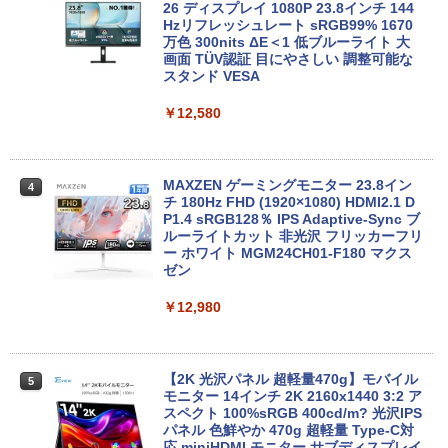
26 ディスプレイ 1080P 23.8インチ 144
【エントリーでポイント100％還元のチ
Hzリフレッシュレート sRGB99% 1670
3
ノートパソコン Surface Pro 5 高性能第
ャンス】GMKtec ミニpc G3S【Intel N9
万色 300nits ΔE＜1 低ブルーライト 大
3
7世代Core i5-7300U WEBカメラ内蔵 Wi
5 DDR4 8GB 256GB/512GB SSD】 4コ
画面 TÜV認証 目にやさしい 調整可能な
ndows 11 Pro MS 0ffice 2024選択可 1
ア 4スレッド mini pc Windows11 Pro
スタンド VESA
2.3型 2K液晶(2560x1440) Wi-Fi Mini-D
最大3.4GHz WIFI5 BT5.0 小型 M.2 2242
P Bluetooth SurfaceConnect USB3.0
ミニパソコン 2画面 超静音 超軽量 高性
￥12,580
能 みにpc nucbox 省エネ 小型 コンパク
ト
￥24,890
￥51,505
MAXZEN ゲーミングモニター 23.8イン
4
チ 180Hz FHD (1920×1080) HDMI2.1 D
MS Office 2024 H&B 搭載｜中古ノート
P1.4 sRGB128％ IPS Adaptive-Sync ブ
4
パソコン Windows11 Office付｜Dynab
ルーライトカット 非光沢 フリッカーフリ
ook B55M Core i5 第8世代 8265U メモ
【中古】HP Pro Mini 400 G9 Core i5-12
ー ホワイト MGM24CH01-F180 マクス
4
リ 8GB SSD 256GB 15.6型 WEBカメラ
500T メモリ16GB SSD256GB Windows
ゼン
テンキー HDMI 無線 Wi-Fi 整備済み 新品
11Pro 省スペース 小型 デスクトップPC
無線マウス セキュリティソフト 無料プレ
￥12,980
ゼント
￥49,500
￥29,800
【2K 光沢パネル 超軽量470g】モバイル
5
【展示品・代引不可】 富士通 FUJITSU
モニター 14インチ 2K 2160x1440 3:2 ア
5
デスクトップPC FMV Desktop Fシリー
スペクト 100%sRGB 400cd/m? 光沢IPS
MS Office 2024 H&B 搭載｜14型 WEB
ズ F55-K1 23.8型/ Core i5-1235U/ メモ
パネル 色鮮やか 470g 超軽量 Type-C対
5
カメラ 指紋認証 搭載モデル｜中古 ノー
リ 16GB/ SSD 512GB/ Windows 11/ 20
応 miniHDMI モニター サブディスプレイ