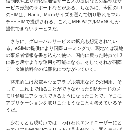
信制限や上り特化型通信サービスの提供などの柔軟なサ
ービス形態のサポートなどがある。ちなみに、今回のIIJ
のSIMは、Nano、Microサイズを選んで切り取れるマル
チFF SIMで提供される。これもMNOやフルMVNOしか
提供できないサービスだ。
さらに、グローバルサービスの拡充も想定されてい
る。eSIMの提供により国際ローミングで、現地では現地
の事業者情報を書き込んで使い、国内に戻った時点でIIJ
に書き戻すような運用が可能になる。そしてそれが国際
データ通信料金の低廉化につながっていく。
将来的には家電やウェアラブル端末などでの利用、そ
して、これまで触ることができなかったSIMカードのメ
モリ領域にアクセスできるようになったことで、そこに
アプリケーションを取りこむようなことも考えているそ
うだ。
少なくとも現時点では、われわれエンドユーザーにと
ってはフルMVNOのメリットは見出せない。悪く言えば