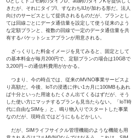
Oとしてドコモ網のタイプD、au網のタイプKを提供して
きたが、それにタイプI、すなわちIIJが加わる形だ。法人
向けのサービスとして提供されるものだが、プランとし
ては回線ごとにデータ通信量を設定して使う従来のよう
な定額プランと、複数の回線で一定のデータ通信量を共
有するパケットシェアプランが用意される。
ざっくりした料金イメージを見てみると、固定として
の基本料金が毎月200円で、定額プランの場合は10GBで
3,200円～の通信料費用がかかる。
つまり、今の時点では、従来のMVNO事業サービスよ
り高額だ。今後、IoTの浸透に伴い1カ月に100MBもあれ
ば十分といった用途もたくさん出てくるはずだが、そう
した使い方にマッチするプランも見当たらない。「IoT時
代に自由なSIMを」と、鳴り物入りでスタートした事業
なのだが、現時点ではどうにももどかしい。
だが、SIMライフサイクル管理機能のような機能も用
意される点はフルMVNOならではだろう。これは、SIM