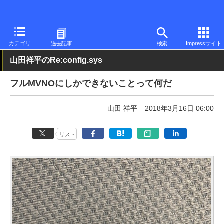
PC Watch
市場
動向
その他
カテゴリ
過去記事
検索
Impressサイト
山田祥平のRe:config.sys
フルMVNOにしかできないことって何だ
山田 祥平
2018年3月16日 06:00
リスト