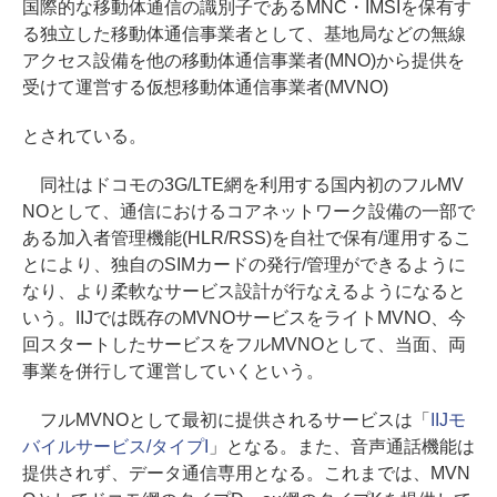
国際的な移動体通信の識別子であるMNC・IMSIを保有す
る独立した移動体通信事業者として、基地局などの無線
アクセス設備を他の移動体通信事業者(MNO)から提供を
受けて運営する仮想移動体通信事業者(MVNO)
とされている。
同社はドコモの3G/LTE網を利用する国内初のフルMV
NOとして、通信におけるコアネットワーク設備の一部で
ある加入者管理機能(HLR/RSS)を自社で保有/運用するこ
とにより、独自のSIMカードの発行/管理ができるように
なり、より柔軟なサービス設計が行なえるようになると
いう。IIJでは既存のMVNOサービスをライトMVNO、今
回スタートしたサービスをフルMVNOとして、当面、両
事業を併行して運営していくという。
フルMVNOとして最初に提供されるサービスは「
IIJモ
バイルサービス/タイプI
」となる。また、音声通話機能は
提供されず、データ通信専用となる。これまでは、MVN