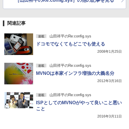
［山田祥平のRe:config.sys］の他の記事を見る
クスDIGITAL)
by Amazon 炭酸水 ラベルレス 500ml ×24本
強炭酸水 ペットボトル 500ミリリットル (Sm
art Basic)
￥594
関連記事
￥1,625
山田祥平のRe:config.sys
連載
ドコモでなくてもどこでも使える
2008年1月25日
山田祥平のRe:config.sys
連載
MVNOは本家インフラ増強の大義名分
2012年3月16日
山田祥平のRe:config.sys
連載
ISPとしてのMVNOがやって良いこと悪い
こと
2016年3月11日