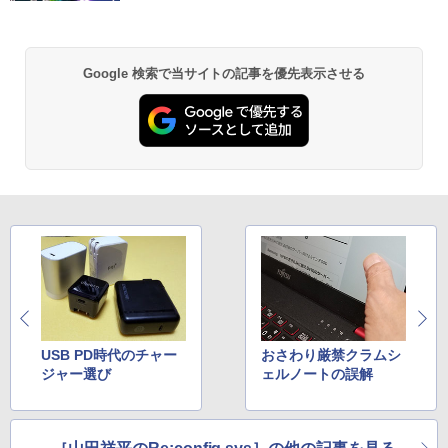
リ Office付き Win11【中古ノートパソコ
￥1,380
ン 中古パソコン 中古PC】税込送料無料
￥61,999
あす楽対応 即日発送（Windows10も対
応可能）
異世界居酒屋「のぶ」(22) (角川コミックス・
Google 検索で当サイトの記事を優先表示させる
エース)
【Amazon.co.jp限定】 い・ろ・は・す 2L P
ET ラベルレス ×8本
￥30,990
￥832
￥1,001
HUNTER×HUNTER モノクロ版 39 (ジャンプ
コミックスDIGITAL)
by Amazon 天然水ラベルレス 2L×9本
￥572
￥1,117
スーパーの裏でヤニ吸うふたり 9巻 (デジタル
版ビッグガンガンコミックス)
コカ・コーラ やかんの麦茶 from 爽健美茶 ラ
USB PD時代のチャー
おさわり厳禁クラムシ
ベルレス 650mlPET×24本
ジャー選び
ェルノートの誤解
￥810
￥1,653
ONE PIECE モノクロ版 115 (ジャンプコミッ