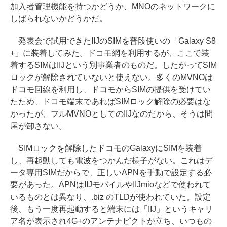
加入者管理機能を持つかどうか、MNOのネットワークに
しばられないかどうかだ。
発表会で試用できたIIJのSIMを普段使いの「Galaxy S8
+」に装着してみた。ドコモ網を利用するが、ここで装
着するSIMはIIJという別事業者のものだ。したがってSIM
ロックが解除されていないと使えない。多くのMVNOは
ドコモ回線を利用し、ドコモからSIMの提供を受けてい
たため、ドコモ端末であればSIMロック解除の必要はな
かったが、フルMVNOとしてのIIJなのだから、そうは問
屋が卸さない。
SIMロックを解除したドコモのGalaxyにSIMを装着
し、再起動しても電波をつかんだ様子がない。これはデ
ータ専用SIMだからで、正しいAPNを手動で設定する必
要があった。APNはIIJモバイルやIIJmioなどで使われて
いるものとは異なり、.biz のTLDが使われていた。設定
後、もう一度再起動すると端末には「IIJ」というキャリ
ア名が表示され4G+のアンテナピクトが立ち、いつもの