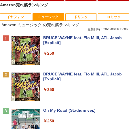
Amazon売れ筋ランキング
イヤフォン
ミュージック
ドリンク
コミック
【中古・Aランク】富士通 ARROWS Tab
Windows10 Pro 64BIT HP EliteDesk 70
【お買い物マラソン 連動ポイントアッ
キングダム 80 （ヤングジャンプコミッ
1
1
1
1
Amazon ミュージック の売れ筋ランキング
Q7310 Aランク 第10世代 Core i5-10210
5 G2 SFF AMD PRO A4-8350B R5 4GB
プ】エレコム モニターアーム 専用 モニ
クス） [ 原 泰久 ]
U メモリ4GB SSD128GB 13.3型 フルHD
SSD 256GB DVD 中古パソコン デスクト
ターマウントホルダー VESA穴無しモニ
更新日時：2026/08/06 12:06
タッチパネル Windows11 Office 2019
ップ
ター用 アームなし ブラック ELECOM D
￥770
Anker Soundcore P40i オフホワイト
BRUCE WAYNE feat. Flo Milli, ATL Jacob
純正キーボード・ペン付 整備済み品 送料
PA-DPK1327BK
[Explicit]
無料
￥12,800
￥5,990
￥1,850
￥250
￥29,800
「こうして日本人だけが騙される」マス
2
コミが報じない「国際政治
【★最大100%ポイント】省スペース ミ
2
ニパソコン デル DELL OptiPlex 3050 M
サンワサプライ モニタアーム CR-LA301
2
Anker Soundcore P31i ブラック
BRUCE WAYNE feat. Flo Milli, ATL Jacob
新品 ノートパソコン office2019 付き Wi
icro 第6世代 Core i3 メモリ:4GB SSD:1
￥2,970
2
[Explicit]
ndows11 Pro オフィス搭載 14.1インチ
28GB USB 3.0 DisplayPort HDMI Wi-fi
￥1,960
￥4,990
WEBカメラ内蔵 【到着後レビューでプレ
無線LAN 2画面同時出力可能 Windows1
￥250
ゼント！】 (平日15時までに決済確認が
0 Windows11 ミニデスクトップ ミニPC
取れたら即日出荷)
￥15,800
妹は知っている（8） 【電子限定特典つ
3
￥29,800
き】 【電子書籍】[ 雁木万里 ]
Anker Soundcore Liberty 5 ミッドナイトブ
On My Road (Stadium ver.)
Dell E1715S/17型パソコンPC モニター
3
ラック
薄型小型LED液晶モニタ /1280x1024(VG
￥792
￥250
A,DP) SXGA HD/VESA準拠/非光沢/入力
中古パソコン HP ProDesk 400 G7 Small
3
￥14,990
端子D-sub(VGA)/DisplayPort【整備済
【今だけ】全品ポイント10倍 お買い物マ
【Core i3(3.6GHz)/8GB/500GB HDD/Wi
3