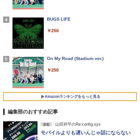
み中古品】
ラソン★8/4～8/11★中古パソコン ノー
n11Pro】 HP 当社3ヶ月間保証 イオシス
トPC hp ProBook 450 G7 Core i3 1011
0U メモリ16GB 中古SSD 2.5インチ500
￥6,980
盛土等防災マニュアルの解説 [ 盛土等防
￥18,800
4
GB Windows11 Pro 64bit【送料無料】
【2026年アップグレード版】AOKIMI ワイヤ
BUGS LIFE
災研究会 ]
【1年保証】
レスイヤホン bluetooth イヤホン V12 小型
軽量 ブルートゥースHi-Fi 最大36時間再生 ぶ
￥250
￥20,900
るーとゅーす コードレス ENCノイズキャン
￥29,800
【選べる2色 コスパ抜群】モバイルモニ
中古パソコン | HP | ProOne 600 G5 All-i
4
4
セリング 自動ペアリング Type-C充電 マイク
ター 15.6インチ フルHD 100%sRGB 非
n-One | Windows11 | 一体型 | 一年保証
付き 防水 タッチ式音量調整 スポーツ/通勤/通
光沢IPS パネル Type-C対応 miniHDMI V
| 第9世代 | Core i3 9100T 3.1(～最大3.7)
学/WEB会議(ホワイト)
ESA対応 650g/889g 2色から選択可能 モ
GHz | MEM:8GB | SSD:256GB(NVMe) |
ニター サブディスプレイ テレワーク 在
ちいかわ タロット 22枚のオリジナル
【Windows11】【15.6型大画面】【コス
DVD-ROM | 無線LAN:なし | Webカメラ
On My Road (Stadium ver.)
5
4
￥1,964
宅勤務 UPERFECT
カード付き [ ナガノ ]
パ重視モデル】 TOSHIBA dynabook B5
内蔵 | フルHD | Win11Pro64Bit | ACアダ
5 第8世代 Core i5 8250U/1.60GHz 16G
プター付属
￥250
B SSD256GB M.2 スーパーマルチ Wind
￥8,999
￥1,650
ows11 64bit WPSOffice 15.6インチ HD
Xiaomi シャオミ REDMI Buds 8 Lite ワイヤ
￥19,980
カメラ テンキー 無線LAN 中古パソコン
レスイヤホン Bluetooth 5.4 ノイズキャンセ
ノートパソコン PC Notebook
リング ANC 36時間再生
Amazonランキングをもっと見る
HumanCentric マウンティングブラケッ
5
￥30,500
ト インテルNUC対応 VESAモニターアー
￥2,980
【エントリーでポイント100％還元チャ
5
ム延長プレート NUCミニPCコンピュー
ンス】GMKtec G10 ミニPC【AMD Ryz
編集部のおすすめ記事
タ対応
en 5 3500U DDR4 16GB 512GB/256GB/
1T SSD】4C/8T 3.7GHz 64GB 16T拡張
by Amazon 天然水 ラベルレス 500ml ×24本
薬屋のひとりごと 17巻 (デジタル版ビッグガ
良品 フルHD 13.3インチ TOSHIBA dyna
Windows11 Pro 8K/4K 3画面出力 LAN *
￥4,900
山田祥平のRe:config.sys
連載
5
富士山の天然水 バナジウム含有 水 ミネラル
ンガンコミックス)
book G83HU Windows11 卓越性能 第1
2 WiFi5 Bluetooth5.0 Nucbox みにpc
モバイルよりも遅いんじゃ話にならない
ウォーター ペットボトル 静岡県産 500ミリリ
1世代Core i5-1135G7 16GB 爆速NVMe
Ryzen 5 N95/N97/N100/4300U/N150よ
ットル (Smart Basic)
￥770
式256GB-SSD カメラ 無線Wi-Fi6 リカバ
り高性能