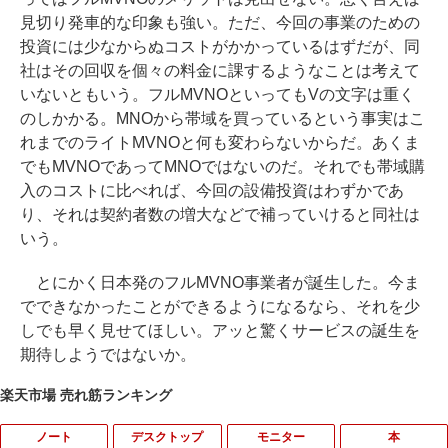
見切り発車的な印象も強い。ただ、今回の事業のための
投資には少なからぬコストがかかっているはずだが、同
社はその回収を個々の料金に課するようなことは考えて
いないともいう。フルMVNOといってもVの文字は重く
のしかかる。MNOから帯域を買っているという事実はこ
れまでのライトMVNOと何も変わらないからだ。あくま
でもMVNOであってMNOではないのだ。それでも帯域購
入のコストに比べれば、今回の設備投資はわずかであ
り、それは契約者数の増大などで補っていけると同社は
いう。
とにかく日本発のフルMVNO事業者が誕生した。今ま
でできなかったことができるようになるなら、それを少
しでも早く見せてほしい。アッと驚くサービスの誕生を
期待しようではないか。
楽天市場 売れ筋ランキング
ノート
デスクトップ
モニター
本