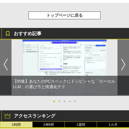
トップページに戻る
おすすめ記事
【特集】あなたのPCスペックにドンピシャな「ローカル
LLM」の選び方と快適化テク
●
●
●
●
●
アクセスランキング
1時間
24時間
1週間
1カ月