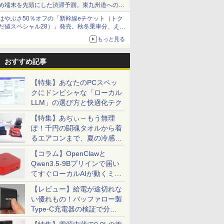
め端末を先頭にした渋滞予測。東九州道への迂
回は料金調整を実施
はやぶさ50％オフの「新幹線eチケット（トク
だ値スペシャル28）」発売。秋冬乗車分、えき
ねっと限定
もっと見る
おすすめ記事
【特集】あなたのPCスペッ
クにドンピシャな「ローカル
LLM」の選び方と快適化テク
【特集】あぢぃ～もう無理
ぽ！千円の闘魂タオルから着
るエアコンまで、夏の冷感グ
ッズ一挙紹介
【コラム】OpenClawと
Qwen3.5-9Bプリインで届い
てすぐローカルAIが動くミニ
PC「SER9 Pro」
【レビュー】給電が途切れな
い優れもの！バッファロー製
Type-C充電器の検証で分か
ったこと