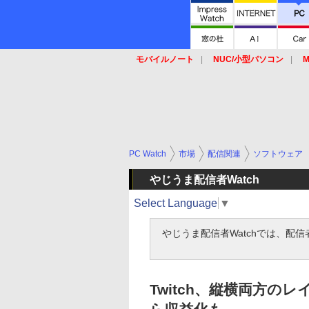
モバイルノート
NUC/小型パソコン
M
SSD
キーボード
マウス
PC Watch
市場
配信関連
ソフトウェア
やじうま配信者Watch
Select Language
▼
やじうま配信者Watchでは、配
Twitch、縦横両方