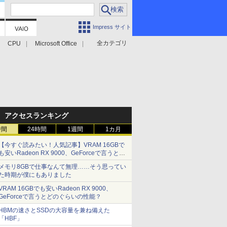
Impress サイト
全カテゴリ
CPU
Microsoft Office
アクセスランキング
時間
24時間
1週間
1カ月
【今すぐ読みたい！人気記事】VRAM 16GBで
も安いRadeon RX 9000、GeForceで言うとど
のぐらいの性能？ - PC Watch
メモリ8GBで仕事なんて無理……そう思ってい
た時期が僕にもありました
VRAM 16GBでも安いRadeon RX 9000、
GeForceで言うとどのぐらいの性能？
HBMの速さとSSDの大容量を兼ね備えた
「HBF」