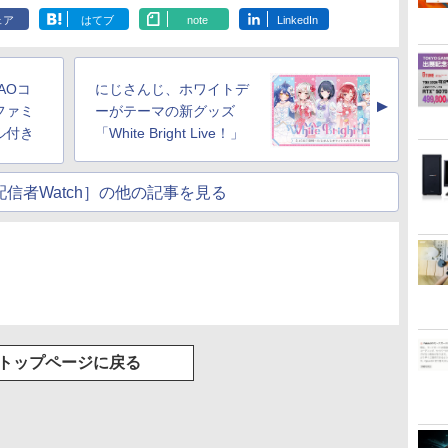
ェア
はてブ
note
LinkedIn
AOコ
にじさんじ、ホワイトデ
▲
ファミ
ーがテーマの新グッズ
ル付き
「White Bright Live！」
信者Watch］の他の記事を見る
トップページに戻る