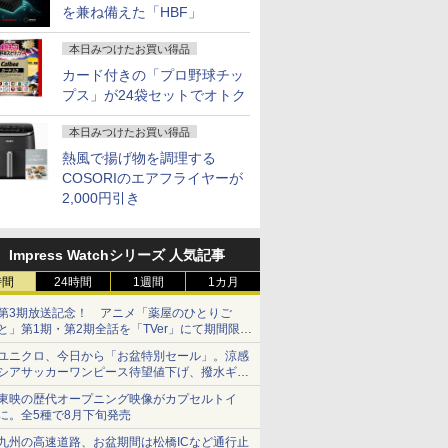
を兼ね備えた「HBF」
本日みつけたお買い得品
カード付きの「プロ野球チッ
プス」が24袋セットでオトク
本日みつけたお買い得品
熱風で揚げ物を調理する
COSORIのエアフライヤーが
2,000円引き
Impress Watchシリーズ 人気記事
時間
24時間
1週間
1カ月
第3期放送記念！ アニメ「薬屋のひとりご
と」第1期・第2期全話を「TVer」にて期間限定
で順次無料配信開始
ユニクロ、今日から「お盆特別セール」。涼感
シアサッカーワンピース待望値下げ、撥水ギア
ショーツは1990円に
東映の歴代オープニング映像がカプセルトイ
に。全5種で8月下旬発売
九州の高速道路、お盆期間は松橋ICなど通行止