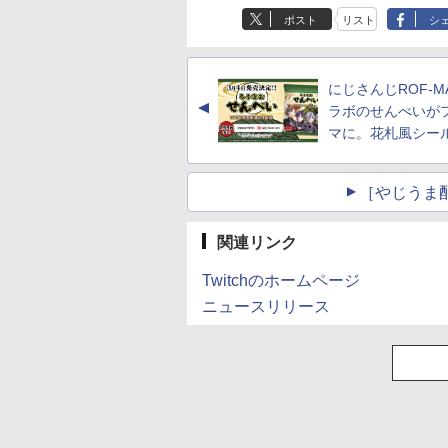
ポスト
リスト
シ
にじさんじROF-M
▲
ラボのせんべいが
マに。花札風シー
［やじうま配
関連リンク
Twitchのホームページ
ニュースリリース