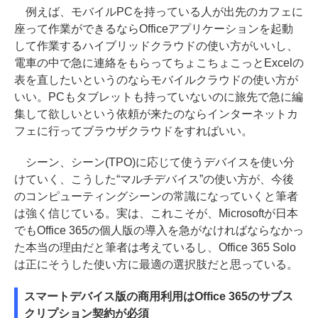
例えば、モバイルPCを持っている人が出先のカフェに
座って作業ができるならOfficeアプリケーションを起動
して作業するハイブリッドクラウドの使い方がいいし、
電車の中で急に連絡をもらってちょこちょこっとExcelの
表を直したいというのならモバイルクラウドの使い方が
いい。PCもタブレットも持っていないのに旅先で急に編
集して欲しいという依頼が来たのならインターネットカ
フェに行ってブラウザクラウドをすればいい。
シーン、シーン(TPO)に応じて使うデバイスを使い分
けていく、こうした“マルチデバイス”の使い方が、今後
のコンピューティングシーンの常識になっていくと筆者
は強く信じている。実は、これこそが、Microsoftが日本
でもOffice 365の個人版の導入を急がなければならなかっ
た本当の理由だと筆者は考えているし、Office 365 Solo
は正にそうした使い方に最適の選択肢だと思っている。
スマートデバイス版の商用利用はOffice 365のサブス
クリプション契約が必須