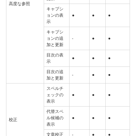
高度な参照
キャプシ
ョンの表
●
●
●
示
キャプシ
ョンの追
-
●
●
加と更新
目次の表
●
●
●
示
目次の追
-
●
●
加と更新
スペルチ
ェックの
●
●
●
表示
代替スペ
ル候補の
●
●
●
校正
表示
文章校正
-
●
●