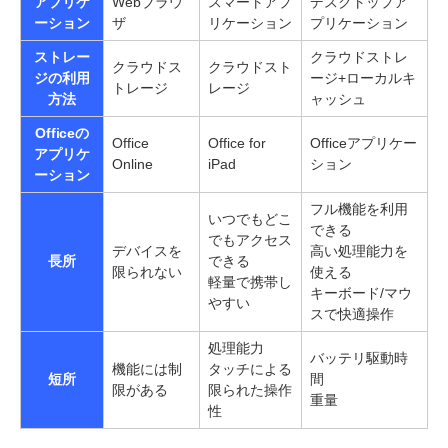
アプリケ
Webブラウ
スマートアプ
デスクトップア
ーション
ザ
リケーション
プリケーション
ストレー
クラウドストレ
クラウドス
クラウドスト
ジの利用
ージ+ローカルキ
トレージ
レージ
方法
ャッシュ
Officeの
Office
Office for
Officeアプリケー
アプリケ
Online
iPad
ション
ーション
フル機能を利用
いつでもどこ
できる
でもアクセス
デバイスを
高い処理能力を
長所
できる
限られない
使える
軽量で携帯し
キーボード/マウ
やすい
スで快適操作
処理能力
バッテリ駆動時
機能には制
タッチによる
短所
間
限がある
限られた操作
重量
性