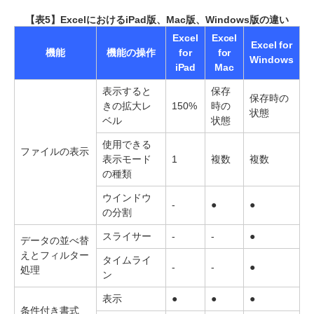
【表5】ExcelにおけるiPad版、Mac版、Windows版の違い
Excel
Excel
Excel for
機能
機能の操作
for
for
Windows
iPad
Mac
表示すると
保存
保存時の
きの拡大レ
150%
時の
状態
ベル
状態
使用できる
ファイルの表示
表示モード
1
複数
複数
の種類
ウインドウ
-
●
●
の分割
スライサー
-
-
●
データの並べ替
えとフィルター
タイムライ
-
-
●
処理
ン
表示
●
●
●
条件付き書式