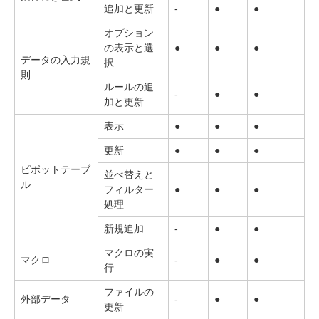
追加と更新
-
●
●
オプション
の表示と選
●
●
●
データの入力規
択
則
ルールの追
-
●
●
加と更新
表示
●
●
●
更新
●
●
●
ピボットテーブ
並べ替えと
ル
フィルター
●
●
●
処理
新規追加
-
●
●
マクロの実
マクロ
-
●
●
行
ファイルの
外部データ
-
●
●
更新