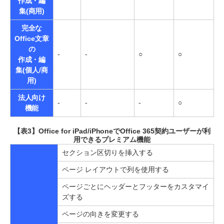
作成・編
集(商用)
完全な
Office文章
の
-
-
○
○
作成・編
集(個人/商
用)
法人向け
-
-
-
○
機能
【表3】Office for iPad/iPhoneでOffice 365契約ユーザーが利
用できるプレミアム機能
セクション区切りを挿入する
ページ レイアウトで列を使用する
ページごとにヘッダーとフッターをカスタマイ
ズする
ページの向きを変更する