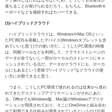
チで操作しなければならないため、どうしても生産性が
落ちることが挙げられるだろう。もちろん、Bluetoothキ
ーボードなどを接続すればカバーできる。
(3)ハイブリッドクラウド
ハイブリッドクラウドは、WindowsやMac OSといっ
たPC用OSを搭載したデバイス(Windowsタブレットも含
めていいと思う)での使い方だ。こうしたPC環境の特徴
は、同期ツールなどを利用して、クラウドストレージの
データが全てないし一部がローカルのストレージにキャ
ッシュされている点だ。データがクラウドにも、ローカ
ルにもあるという意味で“ハイブリッド”なクラウドの使
い方に分類できると思う。
つまり、こうしたPC環境で使われるのは従来から使わ
れてきたデスクトップアプリケーションがそれにあた
る。OfficeでもWindows版、Mac版のWindowsアプリケ
ーションが用意されており、そこにOneDriveと組み合わ
せて利用できる仕組みが用意されているというのは以前