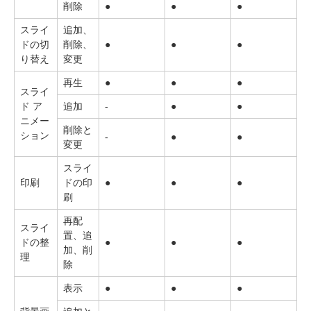
削除
●
●
●
スライ
追加、
ドの切
削除、
●
●
●
り替え
変更
再生
●
●
●
スライ
ド ア
追加
-
●
●
ニメー
削除と
ション
-
●
●
変更
スライ
印刷
ドの印
●
●
●
刷
再配
スライ
置、追
ドの整
●
●
●
加、削
理
除
表示
●
●
●