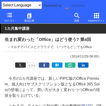
Powered by
Translate
PC Watch
ソフトウェア/アプリ
Microsoft Office
その他
カテゴリ
過去記事
検索
Impressサイト
1カ月集中講座
生まれ変わった「Office」はどう使う? 第4回
～マルチデバイスとクラウドで、いつでもどこでもOffice
（2014/11/29 06:00）
リスト
今月の1カ月講座では、新しいPIPC版のOffice Premiu
m、個人向けサブスクリプション版となるOffice 365 Sol
oの登場によって、買い方が大きく変わりつつOfficeの現
状を取り上げている。
これまで、ライセンス別の買い方の整理編(
第1回
)、Off