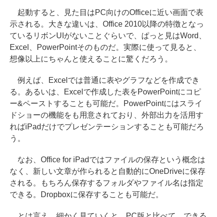
起動すると、見た目はPC向けのOfficeに近い画面で表
示される。大きな違いは、Office 2010以降の特徴となっ
ているリボンUIがないことぐらいで、ぱっと見はWord、
Excel、PowerPointそのものだ。実際に使って見ると、
想像以上にちゃんと使えることに驚くだろう。
例えば、Excelでは普通に表やグラフなどを作成でき
る。あるいは、Excelで作成した表をPowerPointにコピ
ー&ペーストすることも可能だ。PowerPointにはスライ
ドショーの機能をも用意されており、外部出力を活用す
ればiPadだけでプレゼンテーションすることも可能だろ
う。
なお、Office for iPadではファイルの保存という概念は
なく、新しい文章が作られると自動的にOneDriveに保存
される。もちろん保存するフォルダやファイル名は指定
できる。Dropboxに保存することも可能だ。
とは言え、細かく見ていくと、PC版と比べて、できる