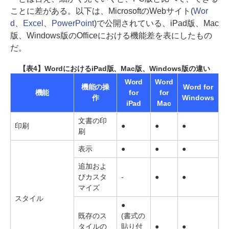
ことに差がある。以下は、MicrosoftのWebサイト(
Wor
d
、
Excel
、
PowerPoint
)で公開されている、iPad版、Mac
版、Windows版のOfficeにおける機能差を表にしたもの
だ。
【表4】WordにおけるiPad版、Mac版、Windows版の違い
Word
Word
機能の操
Word for
機能
for
for
作
Windows
iPad
Mac
文書の印
印刷
●
●
●
刷
表示
●
●
●
追加およ
びカスタ
-
●
●
マイズ
スタイル
●
既存のス
(書式の
タイルの
貼り付
●
●