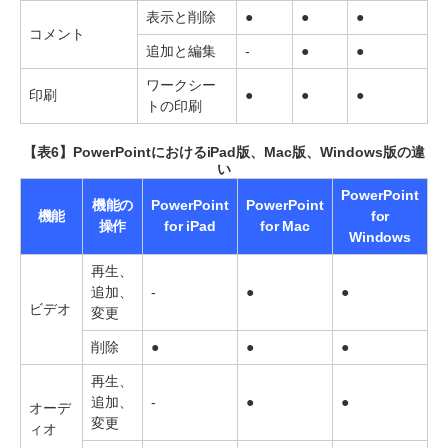
表示と削除
●
●
●
コメント
追加と編集
-
●
●
ワークシー
印刷
●
●
●
トの印刷
【表6】PowerPointにおけるiPad版、Mac版、Windows版の違
い
PowerPoint
機能の
PowerPoint
PowerPoint
機能
for
操作
for iPad
for Mac
Windows
再生、
追加、
-
●
●
ビデオ
変更
削除
●
●
●
再生、
追加、
-
●
●
オーデ
変更
ィオ