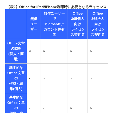
【表2】Office for iPad/iPhone利用時に必要となるライセンス
無償ユーザー
Office
Office
無償
で
365個人
365法人
ユー
Microsoftア
向け
向け
ザー
カウント保有
ライセン
ライセン
者
ス契約者
ス契約者
Office文章
の閲覧
○
○
○
○
(個人・商
用)
基本的な
Office文章
の
-
○
○
○
作成・編
集(個人)
基本的な
Office文章
の
-
-
○
○