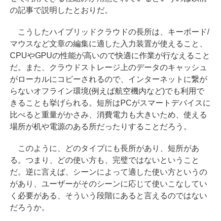
の記事で説明したとおりだ。
こうしたハイブリッドクラウドの長所は、キーボード/
マウスなど文章の編集に適した入力装置が使えること、
CPUやGPUの性能が高いので快適に作業が行なえること
だ。また、クラウドストレージ上のデータのキャッシュ
がローカルにコピーされるので、インターネットに繋が
らないオフライン環境(例えば航空機内など)でも利用で
きることも挙げられる。短所はPCがスマートデバイスに
比べると重量がかさみ、消費電力も大きいため、使える
場所が机や電源のある所だったりすることだろう。
このように、どのタイプにも長所があり、短所があ
る。つまり、どの使い方も、完璧ではないということ
だ。逆に言えば、シーンによって適した使い方というの
があり、ユーザーがそのシーンに応じて使いこなしてい
く必要がある、そういう段階にあると言えるのではない
だろうか。