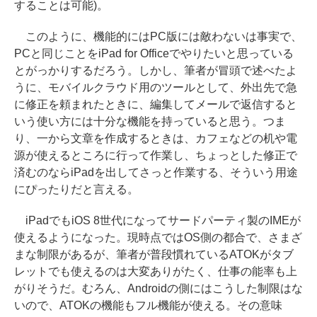
することは可能)。
このように、機能的にはPC版には敵わないは事実で、
PCと同じことをiPad for Officeでやりたいと思っている
とがっかりするだろう。しかし、筆者が冒頭で述べたよ
うに、モバイルクラウド用のツールとして、外出先で急
に修正を頼まれたときに、編集してメールで返信すると
いう使い方には十分な機能を持っていると思う。つま
り、一から文章を作成するときは、カフェなどの机や電
源が使えるところに行って作業し、ちょっとした修正で
済むのならiPadを出してさっと作業する、そういう用途
にぴったりだと言える。
iPadでもiOS 8世代になってサードパーティ製のIMEが
使えるようになった。現時点ではOS側の都合で、さまざ
まな制限があるが、筆者が普段慣れているATOKがタブ
レットでも使えるのは大変ありがたく、仕事の能率も上
がりそうだ。むろん、Androidの側にはこうした制限はな
いので、ATOKの機能もフル機能が使える。その意味