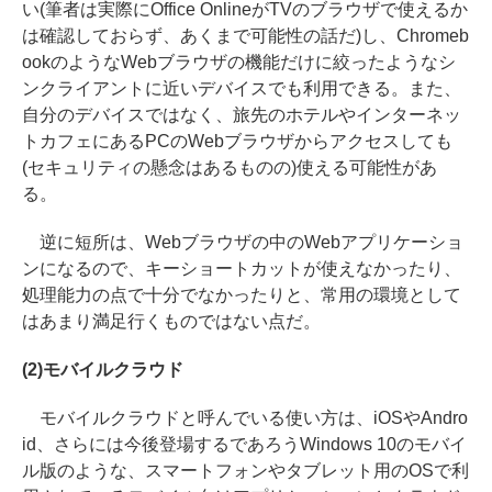
い(筆者は実際にOffice OnlineがTVのブラウザで使えるか
は確認しておらず、あくまで可能性の話だ)し、Chromeb
ookのようなWebブラウザの機能だけに絞ったようなシ
ンクライアントに近いデバイスでも利用できる。また、
自分のデバイスではなく、旅先のホテルやインターネッ
トカフェにあるPCのWebブラウザからアクセスしても
(セキュリティの懸念はあるものの)使える可能性があ
る。
逆に短所は、Webブラウザの中のWebアプリケーショ
ンになるので、キーショートカットが使えなかったり、
処理能力の点で十分でなかったりと、常用の環境として
はあまり満足行くものではない点だ。
(2)モバイルクラウド
モバイルクラウドと呼んでいる使い方は、iOSやAndro
id、さらには今後登場するであろうWindows 10のモバイ
ル版のような、スマートフォンやタブレット用のOSで利