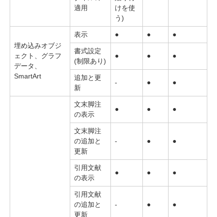
適用
けを使
う)
表示
●
●
●
埋め込みオブジ
書式設定
ェクト、グラフ
●
●
●
(制限あり)
データ、
SmartArt
追加と更
-
●
●
新
文末脚注
●
●
●
の表示
文末脚注
の追加と
-
●
●
更新
引用文献
●
●
●
の表示
引用文献
の追加と
-
●
●
更新