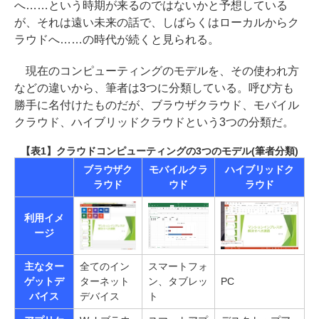
へ……という時期が来るのではないかと予想している
が、それは遠い未来の話で、しばらくはローカルからク
ラウドへ……の時代が続くと見られる。
現在のコンピューティングのモデルを、その使われ方
などの違いから、筆者は3つに分類している。呼び方も
勝手に名付けたものだが、ブラウザクラウド、モバイル
クラウド、ハイブリッドクラウドという3つの分類だ。
【表1】クラウドコンピューティングの3つのモデル(筆者分類)
ブラウザク
モバイルクラ
ハイブリッドク
ラウド
ウド
ラウド
利用イメ
ージ
主なター
全てのイン
スマートフォ
ゲットデ
ターネット
ン、タブレッ
PC
バイス
デバイス
ト