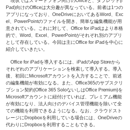
現状ではスマートフォン向けのOfficeと、タブレット(i
Pad)向けのOfficeは大分趣が異なっている。前者は1つの
アプリになっており、OneDriveにおいてあるWord、Exc
el、PowerPointのファイルを開き、簡単な編集機能が用
意されている。これに対して、Office for iPadはより本格
的で、Word、Excel、PowerPointがそれぞれ別のアプリ
として存在している。今回は主にOffice for iPadを中心に
紹介していきたい。
Office for iPadを導入するには、iPadのApp Storeから
それぞれのアプリケーションを検索して導入する。導入
後、初回にMicrosoftアカウントを入力することで、前述
の編集機能が有効になる。また、Office365のサブスクリ
プション契約(Office 365 SoloないしはOffice Premium)を
Microsoftアカウントに紐付けていれば、プレミアム機能
が有効になり、法人向けのデバイス管理機能を除いて全
ての機能を利用できるようになる。なお、クラウドスト
レージにDropboxを利用している場合には、OneDriveの
代わりにDropboxを利用することもできる。