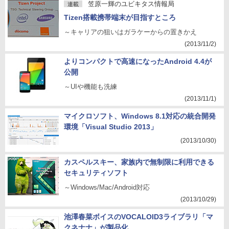
笠原一輝のユビキタス情報局
連載
Tizen搭載携帯端末が目指すところ
～キャリアの狙いはガラケーからの置きかえ
(2013/11/2)
よりコンパクトで高速になったAndroid 4.4が
公開
～UIや機能も洗練
(2013/11/1)
マイクロソフト、Windows 8.1対応の統合開発
環境「Visual Studio 2013」
(2013/10/30)
カスペルスキー、家族内で無制限に利用できる
セキュリティソフト
～Windows/Mac/Android対応
(2013/10/29)
池澤春菜ボイスのVOCALOID3ライブラリ「マ
クネナナ」が製品化