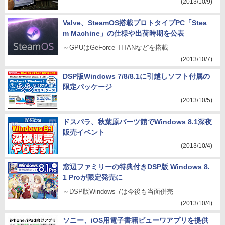
(2013/10/9)
Valve、SteamOS搭載プロトタイプPC「Stea
m Machine」の仕様や出荷時期を公表
～GPUはGeForce TITANなどを搭載
(2013/10/7)
DSP版Windows 7/8/8.1に引越しソフト付属の
限定パッケージ
(2013/10/5)
ドスパラ、秋葉原パーツ館でWindows 8.1深夜
販売イベント
(2013/10/4)
窓辺ファミリーの特典付きDSP版 Windows 8.
1 Proが限定発売に
～DSP版Windows 7は今後も当面併売
(2013/10/4)
ソニー、iOS用電子書籍ビューワアプリを提供