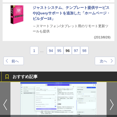
ジャストシステム、テンプレート提供サービス
やjQueryサポートを追加した「ホームページ・
ビルダー18」
～スマートフォン/タブレット用のリモート更新ツ
ールも提供
(2013/8/28)
1
…
94
95
96
97
98
前へ
次へ
おすすめ記事