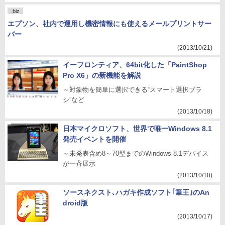
.biz
エプソン、社内で運用し機密情報にも使えるメールプリントサー
バー
(2013/10/21)
イーフロンティア、64bit化した「PaintShop
Pro X6」の新機能を解説
～対象物を簡単に選択できる“スマート選択ブラ
シ”など
(2013/10/18)
日本マイクロソフト、世界で唯一Windows 8.1
発売イベントを開催
～未発表含め8～70型までのWindows 8.1デバイス
が一斉展示
(2013/10/18)
ソースネクスト､ハガキ作成ソフト｢筆王｣のAn
droid版
(2013/10/17)