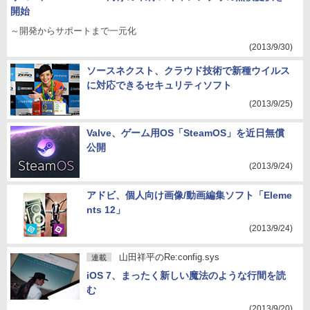
開始
～開発からサポートまで一元化
(2013/9/30)
ソースネクスト、クラウド技術で新種ウイルス
に対応できるセキュリティソフト
(2013/9/25)
Valve、ゲーム用OS「SteamOS」を近日無償
公開
(2013/9/24)
アドビ、個人向け画像/動画編集ソフト「Eleme
nts 12」
(2013/9/24)
山田祥平のRe:config.sys
連載
iOS 7、まったく新しい魔法のような行間を読
む
(2013/9/20)