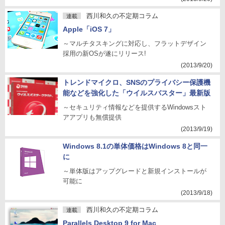
西川和久の不定期コラム
連載
Apple「iOS 7」
～マルチタスキングに対応し、フラットデザイン
採用の新OSが遂にリリース!
(2013/9/20)
トレンドマイクロ、SNSのプライバシー保護機
能などを強化した「ウイルスバスター」最新版
～セキュリティ情報などを提供するWindowsスト
アアプリも無償提供
(2013/9/19)
Windows 8.1の単体価格はWindows 8と同一
に
～単体版はアップグレードと新規インストールが
可能に
(2013/9/18)
西川和久の不定期コラム
連載
Parallels Desktop 9 for Mac