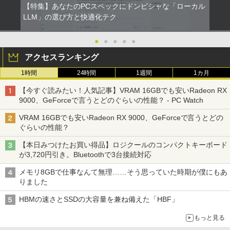
【特集】あなたのPCスペックにドンピシャな「ローカル
LLM」の選び方と快適化テク
●
●
●
●
●
アクセスランキング
1時間
24時間
1週間
1カ月
【今すぐ読みたい！人気記事】VRAM 16GBでも安いRadeon RX
9000、GeForceで言うとどのぐらいの性能？ - PC Watch
VRAM 16GBでも安いRadeon RX 9000、GeForceで言うとどの
ぐらいの性能？
【本日みつけたお買い得品】ロジクールのコンパクトキーボード
が3,720円引き。Bluetoothで3台接続対応
メモリ8GBで仕事なんて無理……そう思っていた時期が僕にもあ
りました
HBMの速さとSSDの大容量を兼ね備えた「HBF」
もっと見る