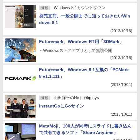
Windows 8.1カウントダウン
連載
発売直前。一般公開までに知っておきたいWin
dows 8.1
(2013/10/16)
Futuremark、Windows RT用「3DMark」
～Windowsストアアプリとして無償公開
(2013/10/15)
Futuremark、Windows 8.1互換の「PCMark
8 v1.1.111」
(2013/10/11)
山田祥平のRe:config.sys
連載
InstantGoにGoサイン
(2013/10/11)
MetaMoji、100人が同時にスライドに書き込ん
で共有できるソフト「Share Anytime」