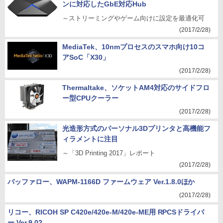
ンに対応したGbE対応Hub
～ストリーミングやゲーム向けに設定を最適化可
(2017/2/28)
MediaTek、10nmプロセスのスマホ向け10コ
アSoC「X30」
(2017/2/28)
Thermaltake、ソケットAM4対応のサイドフロ
ー型CPUクーラー
(2017/2/28)
光造形方式のパーソナル3Dプリンタと高機能フ
ィラメントに注目
～「3D Printing 2017」レポート
(2017/2/28)
バッファロー、WAPM-1166D ファームウェア Ver.1.8.0ほか
(2017/2/28)
リコー、RICOH SP C420e/420e-M/420e-ME用 RPCSドライバ
ー Ver.9.02