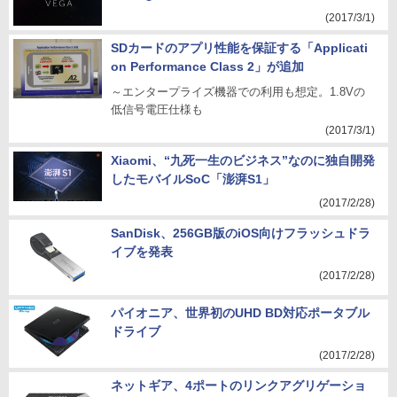
(2017/3/1)
SDカードのアプリ性能を保証する「Applicati
on Performance Class 2」が追加
～エンタープライズ機器での利用も想定。1.8Vの
低信号電圧仕様も
(2017/3/1)
Xiaomi、“九死一生のビジネス”なのに独自開発
したモバイルSoC「澎湃S1」
(2017/2/28)
SanDisk、256GB版のiOS向けフラッシュドラ
イブを発表
(2017/2/28)
パイオニア、世界初のUHD BD対応ポータブル
ドライブ
(2017/2/28)
ネットギア、4ポートのリンクアグリゲーショ