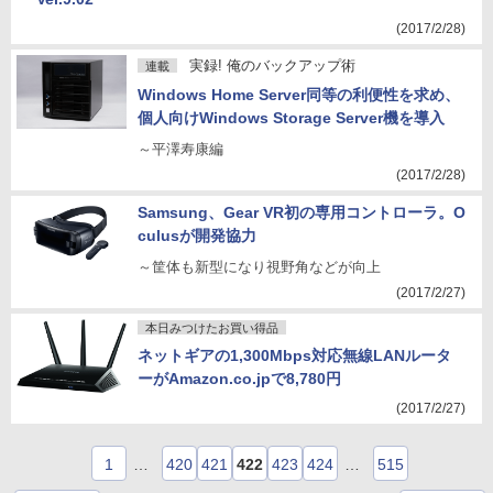
(2017/2/28)
実録! 俺のバックアップ術
連載
Windows Home Server同等の利便性を求め、
個人向けWindows Storage Server機を導入
～平澤寿康編
(2017/2/28)
Samsung、Gear VR初の専用コントローラ。O
culusが開発協力
～筐体も新型になり視野角などが向上
(2017/2/27)
本日みつけたお買い得品
ネットギアの1,300Mbps対応無線LANルータ
ーがAmazon.co.jpで8,780円
(2017/2/27)
1
…
420
421
422
423
424
…
515