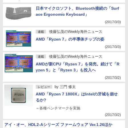
日本マイクロソフト、Bluetooth接続の「Surf
ace Ergonomic Keyboard」
(2017/3/3)
後藤弘茂のWeekly海外ニュース
連載
AMD「Ryzen 7」の半導体チップの姿
(2017/3/3)
後藤弘茂のWeekly海外ニュース
連載
AMDが新CPU「Ryzen 7」を発売。続けて「R
yzen 5」と「Ryzen 3」も投入へ
(2017/3/2)
by
三門 修太
レビュー
AMD「Ryzen 7 1800X」はIntelの牙城を崩せ
るか?
～各種ベンチマークを実施
(2017/3/2)
アイ・オー、HDL2-Aシリーズ ファームウェア Ver.1.26ほか