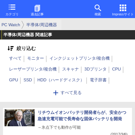
カテゴリ
過去記事
検索
Impressサイト
PC Watch
半導体/周辺機器
半導体/周辺機器 関連記事
絞り込む
すべて
モニター
インクジェットプリンタ/複合機
レーザープリンタ/複合機
スキャナ
3Dプリンタ
CPU
GPU
SSD
HDD（ハードディスク）
電子辞書
ボイスレコーダー
自作PCパーツ
アクセサリ
マウス
すべて見る
キーボード
無線
NAS
ペンタブレット
ゲーム機
スマートウォッチ
リチウムイオンバッテリ開発者らが、安全かつ
デスク
チェア
カバン/バッグ
収納
急速充電可能で長寿命な固体バッテリを開発
その他
～氷点下でも動作が可能
(2017/3/6)