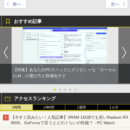
前へ
次へ
おすすめ記事
【特集】あなたのPCスペックにドンピシャな「ローカル
LLM」の選び方と快適化テク
●
●
●
●
●
アクセスランキング
1時間
24時間
1週間
1カ月
【今すぐ読みたい！人気記事】VRAM 16GBでも安いRadeon RX
9000、GeForceで言うとどのぐらいの性能？ - PC Watch