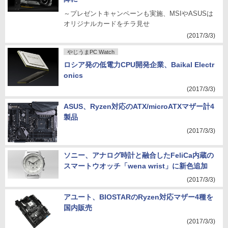
～プレゼントキャンペーンも実施、MSIやASUSは
オリジナルカードをチラ見せ
(2017/3/3)
やじうまPC Watch
ロシア発の低電力CPU開発企業、Baikal Electr
onics
(2017/3/3)
ASUS、Ryzen対応のATX/microATXマザー計4
製品
(2017/3/3)
ソニー、アナログ時計と融合したFeliCa内蔵の
スマートウオッチ「wena wrist」に新色追加
(2017/3/3)
アユート、BIOSTARのRyzen対応マザー4種を
国内販売
(2017/3/3)