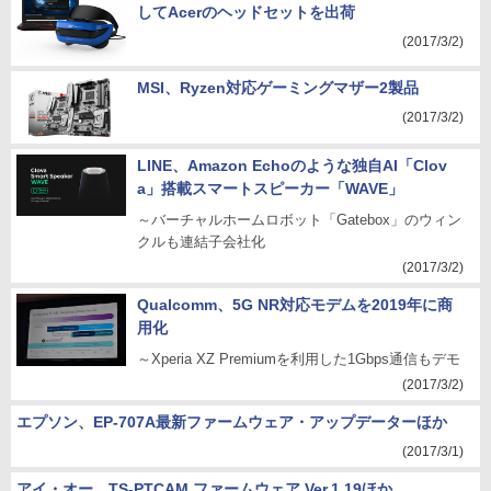
してAcerのヘッドセットを出荷
(2017/3/2)
MSI、Ryzen対応ゲーミングマザー2製品
(2017/3/2)
LINE、Amazon Echoのような独自AI「Clov
a」搭載スマートスピーカー「WAVE」
～バーチャルホームロボット「Gatebox」のウィン
クルも連結子会社化
(2017/3/2)
Qualcomm、5G NR対応モデムを2019年に商
用化
～Xperia XZ Premiumを利用した1Gbps通信もデモ
(2017/3/2)
エプソン、EP-707A最新ファームウェア・アップデーターほか
(2017/3/1)
アイ・オー、TS-PTCAM ファームウェア Ver.1.19ほか