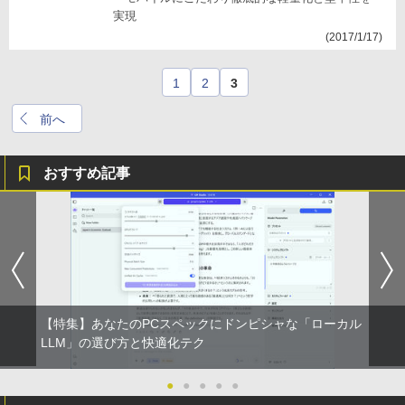
実現
(2017/1/17)
1
2
3
前へ
おすすめ記事
【特集】あなたのPCスペックにドンピシャな「ローカル
LLM」の選び方と快適化テク
●
●
●
●
●