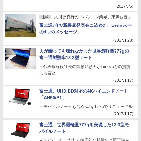
(2017/3/6)
大河原克行の「パソコン業界、東奔西走」
連載
富士通がPC新製品発表会に込めた、Lenovoへ
の4つのメッセージ
(2017/1/23)
人が乗っても壊れなかった世界最軽量777gの
富士通製堅牢13.3型ノート
～代表取締役社長の齋藤邦彰氏がLenovoとの提携
にも言及
(2017/1/17)
富士通、UHD BD対応の4Kハイエンドノート
「AH90/B1」
～モバイルノートも含めKaby Lakeでリニューアル
(2017/1/17)
富士通、世界最軽量777gを実現した13.3型モ
バイルノート
～モバイルにこだわり徹底的な軽量化と堅牢性を