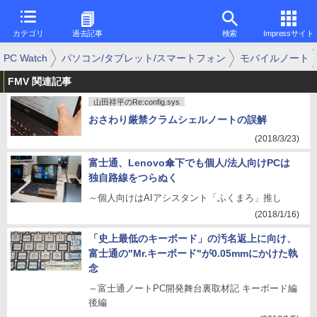
カテゴリ
過去記事
検索
Impressサイト
PC Watch
パソコン/タブレット/スマートフォン
モバイルノート
FMV 関連記事
山田祥平のRe:config.sys
おさわり厳禁クラムシェルノートの誤解
(2018/3/23)
富士通、Lenovo傘下でも個人/法人向けPCは
独自路線をつらぬく
～個人向けはAIアシスタント「ふくまろ」推し
(2018/1/16)
「史上最低のキーボード」の汚名返上に向け、
富士通の"Mr.キーボード"が0.05mmにかけた執
念
～富士通ノートPC開発舞台裏取材記 キーボード編
後編