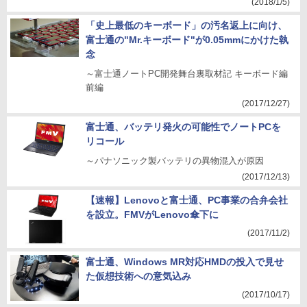
(2018/1/5)
「史上最低のキーボード」の汚名返上に向け、
富士通の"Mr.キーボード"が0.05mmにかけた執
念
～富士通ノートPC開発舞台裏取材記 キーボード編
前編
(2017/12/27)
富士通、バッテリ発火の可能性でノートPCを
リコール
～パナソニック製バッテリの異物混入が原因
(2017/12/13)
【速報】Lenovoと富士通、PC事業の合弁会社
を設立。FMVがLenovo傘下に
(2017/11/2)
富士通、Windows MR対応HMDの投入で見せ
た仮想技術への意気込み
(2017/10/17)