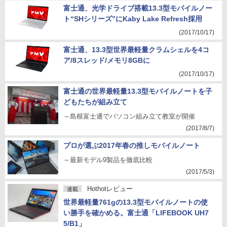
富士通、光学ドライブ搭載13.3型モバイルノー
ト“SHシリーズ”にKaby Lake Refresh採用
(2017/10/17)
富士通、13.3型世界最軽量クラムシェルを4コ
ア/8スレッド/メモリ8GBに
(2017/10/17)
富士通の世界最軽量13.3型モバイルノートを子
どもたちが組み立て
～島根富士通でパソコン組み立て教室が開催
(2017/8/7)
プロが選ぶ2017年春の推しモバイルノート
～最新モデル9製品を徹底比較
(2017/5/3)
Hothotレビュー
連載
世界最軽量761gの13.3型モバイルノートの使
い勝手を確かめる。富士通「LIFEBOOK UH7
5/B1」