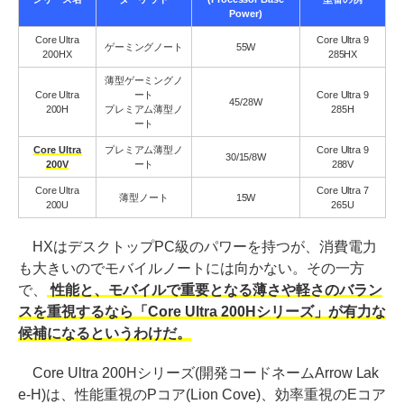
Power)
Core Ultra
Core Ultra 9
ゲーミングノート
55W
200HX
285HX
薄型ゲーミングノ
Core Ultra
ート
Core Ultra 9
45/28W
200H
プレミアム薄型ノ
285H
ート
Core Ultra
プレミアム薄型ノ
Core Ultra 9
30/15/8W
200V
ート
288V
Core Ultra
Core Ultra 7
薄型ノート
15W
200U
265U
HXはデスクトップPC級のパワーを持つが、消費電力
も大きいのでモバイルノートには向かない。その一方
で、
性能と、モバイルで重要となる薄さや軽さのバラン
スを重視するなら「Core Ultra 200Hシリーズ」が有力な
候補になるというわけだ。
Core Ultra 200Hシリーズ(開発コードネームArrow Lak
e-H)は、性能重視のPコア(Lion Cove)、効率重視のEコア