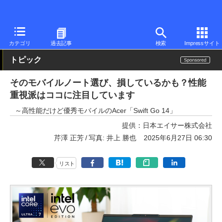
PC Watch
パソコン/タブレット/スマートフォン
モバイルノート
カテゴリ
過去記事
検索
Impressサイト
トピック
そのモバイルノート選び、損しているかも？性能
重視派はココに注目しています
～高性能だけど優秀モバイルのAcer「Swift Go 14」
提供：
日本エイサー株式会社
芹澤 正芳
写真: 井上 勝也
2025年6月27日 06:30
リスト