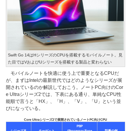
Swift Go 14はHシリーズのCPUを搭載するモバイルノート。見
た目ではVおよびUシリーズを搭載する製品と変わらない
モバイルノートを快適に使う上で重要となるCPUだ
が、まずはIntelの最新世代ではどのようなシリーズが展
開されているのか解説しておこう。ノートPC向けのCor
e Ultraシリーズ2では、下表にある通り、単純なCPU性
能順で言うと「HX」、「H」、「V」、「U」という並
びになっている。
Core Ultraシリーズ2で展開されているノートPC向けCPU
PBP
シリーズ名
ターゲット
(Processor Base
型番の例