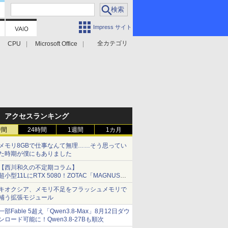
Impress サイト
全カテゴリ
CPU
Microsoft Office
アクセスランキング
時間
24時間
1週間
1カ月
メモリ8GBで仕事なんて無理……そう思ってい
た時期が僕にもありました
【西川和久の不定期コラム】
超小型11LにRTX 5080！ZOTAC「MAGNUS
ONE」最上位機の実力を探る
キオクシア、メモリ不足をフラッシュメモリで
補う拡張モジュール
一部Fable 5超え「Qwen3.8-Max」8月12日ダウ
ンロード可能に！Qwen3.8-27Bも順次