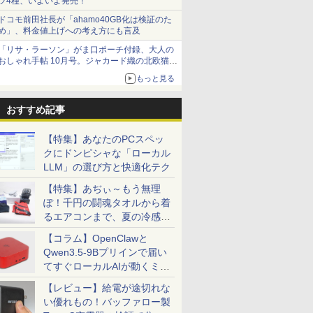
ツ4種、いよいよ発売！
ドコモ前田社長が「ahamo40GB化は検証のた
め」、料金値上げへの考え方にも言及
「リサ・ラーソン」がま口ポーチ付録、大人の
おしゃれ手帖 10月号。ジャカード織の北欧猫デ
ザイン
もっと見る
おすすめ記事
【特集】あなたのPCスペッ
クにドンピシャな「ローカル
LLM」の選び方と快適化テク
【特集】あぢぃ～もう無理
ぽ！千円の闘魂タオルから着
るエアコンまで、夏の冷感グ
ッズ一挙紹介
【コラム】OpenClawと
Qwen3.5-9Bプリインで届い
てすぐローカルAIが動くミニ
PC「SER9 Pro」
【レビュー】給電が途切れな
い優れもの！バッファロー製