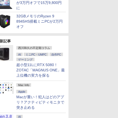
が3万円オフで15万9,800円
に
32GBメモリのRyzen 9
8945HS搭載ミニPCが2万円
オフ
新記事
西川和久の不定期コラム
AI
ミニPC・UMPC
自作PC
ゲーミング
超小型11LにRTX 5080！
ZOTAC「MAGNUS ONE」最
上位機の実力を探る
Mac Info
Apple
Macが重い！犯人はどのアプ
リ？アクティビティモニタで
突き止める
AI