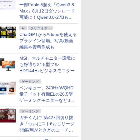
一部Fable 5超え「Qwen3.8-
Max」8月12日ダウンロード
可能に！Qwen3.8-27Bも順
次
AI
クリエイター
ChatGPTからAdobeを使える
プラグイン登場。写真/動画
編集や資料作成も
MSI、マルチモニター環境に
も好適な24.5型フル
HD/144Hzビジネスモニター
ゲーミング
ベンキュー、240Hz/WQHD
量子ドット有機ELの26.5型
ゲーミングモニターなど3機
種
ゲーミング
ガチくんに! 第427回切り抜
き「ついにスト6おじリーグ
開催/翔がときどのコーチ就
任など」