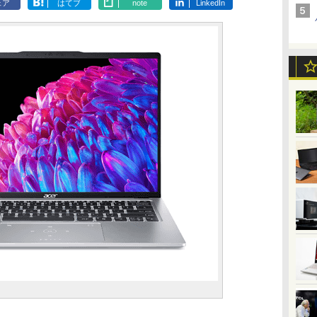
ェア
はてブ
note
LinkedIn