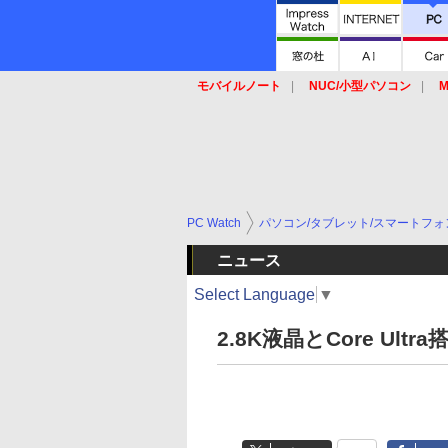
モバイルノート
NUC/小型パソコン
M
SSD
キーボード
マウス
PC Watch
パソコン/タブレット/スマートフォ
ニュース
Select Language
▼
2.8K液晶とCore Ultr