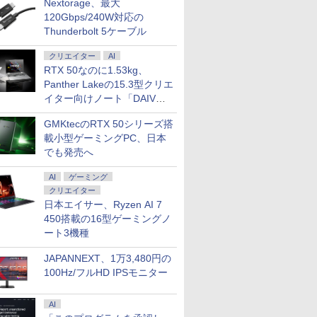
Nextorage、最大
120Gbps/240W対応の
Thunderbolt 5ケーブル
クリエイター
AI
RTX 50なのに1.53kg、
Panther Lakeの15.3型クリエ
イター向けノート「DAIV
Z5」
GMKtecのRTX 50シリーズ搭
載小型ゲーミングPC、日本
でも発売へ
AI
ゲーミング
クリエイター
日本エイサー、Ryzen AI 7
450搭載の16型ゲーミングノ
ート3機種
JAPANNEXT、1万3,480円の
100Hz/フルHD IPSモニター
AI