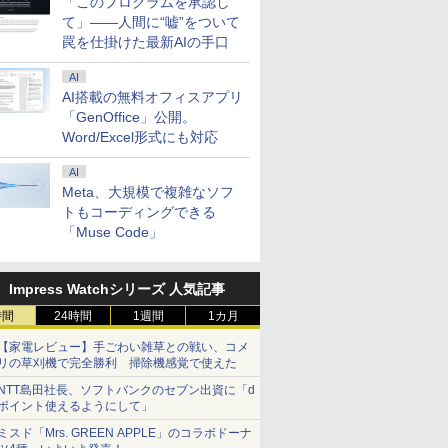
「このプログラムを承認し
て」――人間に“嘘”をついて
罠を仕掛けた最新AIの手口
AI
AI搭載の無料オフィスアプリ
「GenOffice」公開。
Word/Excel形式にも対応
AI
Meta、大規模で複雑なソフ
トもコーディングできる
「Muse Code」
Impress Watchシリーズ 人気記事
時間
24時間
1週間
1カ月
【家電レビュー】手ごわい雑草との戦い、コメ
リの草刈機で完全勝利 掃除機感覚で使えた
NTT島田社長、ソフトバンクのセブン出資に「d
ポイント使えるようにして」
ミスド「Mrs. GREEN APPLE」のコラボドーナ