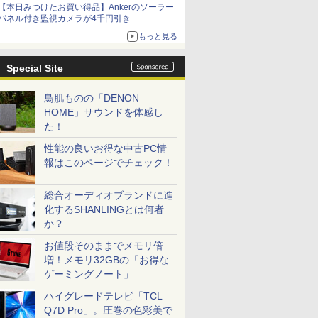
【本日みつけたお買い得品】Ankerのソーラー
パネル付き監視カメラが4千円引き
もっと見る
Special Site
鳥肌ものの「DENON
HOME」サウンドを体感し
た！
性能の良いお得な中古PC情
報はこのページでチェック！
総合オーディオブランドに進
化するSHANLINGとは何者
か？
お値段そのままでメモリ倍
増！メモリ32GBの「お得な
ゲーミングノート」
ハイグレードテレビ「TCL
Q7D Pro」。圧巻の色彩美で