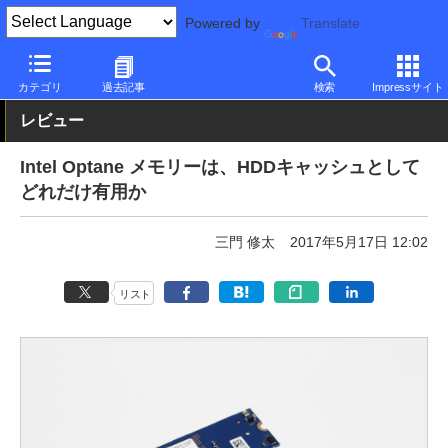
Powered by
Translate
PC Watch
半導体/周辺機器
SSD
Intel
カテゴリ
過去記事
検索
Impressサイト
レビュー
Intel Optane メモリーは、HDDキャッシュとして
どれだけ有用か
三門 修太
2017年5月17日 12:02
リスト