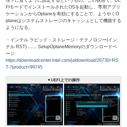
理下に置くように設定するというもの。この状態で、UE
FIモードでインストールされたOSを起動し、専用アプリ
ケーションからOptaneを有効にすることで、ようやくO
ptaneはシステムストレージのキャッシュとして機能する
ようになる。
・インテル ラピッド・ストレージ・テクノロジー(イン
テル RST) …… SetupOptaneMemoryのダウンロードペ
ージ
https://downloadcenter.intel.com/ja/download/26730/-RS
T-?product=99745
▼UEFI上での操作