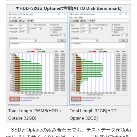
▼HDD+32GB Optaneの性能(ATTO Disk Benchmark)
Total Length 256MB(HDD +
Total Length 32GB(HDD +
Optane 32GB)
Optane 32GB)
SSDとOptaneの組み合わせでも、テストデータがOpta