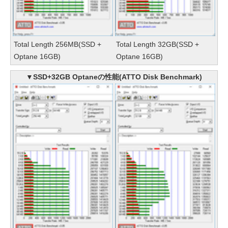
Total Length 256MB(SSD +
Total Length 32GB(SSD +
Optane 16GB)
Optane 16GB)
▼SSD+32GB Optaneの性能(ATTO Disk Benchmark)