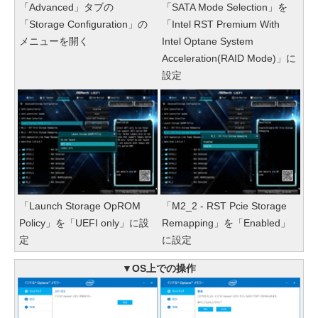
「Advanced」タブの
「SATA Mode Selection」を
「Storage Configuration」の
「Intel RST Premium With
メニューを開く
Intel Optane System
Acceleration(RAID Mode)」に
設定
「Launch Storage OpROM
「M2_2 - RST Pcie Storage
Policy」を「UEFI only」に設
Remapping」を「Enabled」
定
に設定
▼OS上での操作