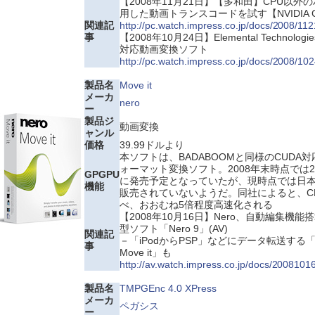
【2008年11月21日】【多和田】CPU以外
用した動画トランスコードを試す【NVIDIA 
関連記
http://pc.watch.impress.co.jp/docs/2008/1
事
【2008年10月24日】Elemental Technologi
対応動画変換ソフト
http://pc.watch.impress.co.jp/docs/2008/10
製品名
Move it
メーカ
nero
ー
製品ジ
動画変換
ャンル
価格
39.99ドルより
本ソフトは、BADABOOMと同様のCUDA
ォーマット変換ソフト。2008年末時点では20
GPGPU
に発売予定となっていたが、現時点では日
機能
販売されていないようだ。同社によると、C
べ、おおむね5倍程度高速化される
【2008年10月16日】Nero、自動編集機能
型ソフト「Nero 9」(AV)
関連記
－「iPodからPSP」などにデータ転送する「N
事
Move it」も
http://av.watch.impress.co.jp/docs/2008101
製品名
TMPGEnc 4.0 XPress
メーカ
ペガシス
ー