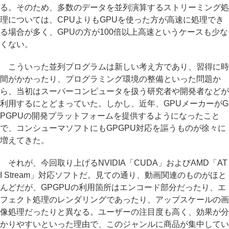
る。そのため、多数のデータを並列演算するストリーミング処
理については、CPUよりもGPUを使った方が高速に処理でき
る場合が多く、GPUの方が100倍以上高速というケースも少な
くない。
こういった並列プログラムは新しい考え方であり、習得に時
間がかかったり、プログラミング環境の整備といった問題か
ら、当初はスーパーコンピュータを扱う研究者や開発者などが
利用するにとどまっていた。しかし、近年、GPUメーカーがG
PGPUの開発プラットフォームを提供するようになったこと
で、コンシューマソフトにもGPGPU対応を謳うものが徐々に
増えてきた。
それが、今回取り上げるNVIDIA「CUDA」およびAMD「AT
I Stream」対応ソフトだ。見ての通り、動画関連のものがほと
んどだが、GPGPUの利用箇所はエンコード部分だったり、エ
フェクト処理のレンダリングであったり、アップスケールの画
像処理だったりと異なる。ユーザーの注目度も高く、効果が分
かりやすいといった理由で、このジャンルに商品が集中してい