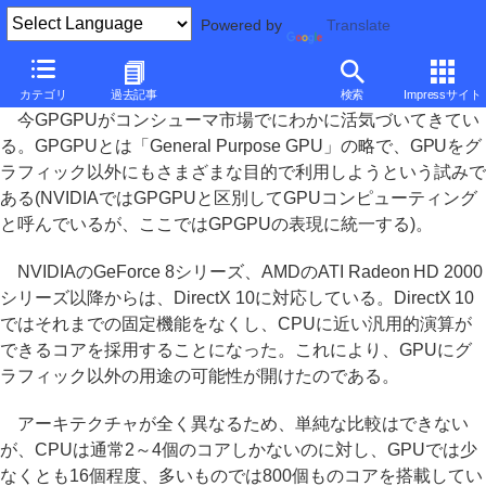
Powered by
Translate
GPUを使って高速化! この夏買いたいGPGPU対応ソフト
カテゴリ
過去記事
検索
Impressサイト
今GPGPUがコンシューマ市場でにわかに活気づいてきてい
る。GPGPUとは「General Purpose GPU」の略で、GPUをグ
ラフィック以外にもさまざまな目的で利用しようという試みで
ある(NVIDIAではGPGPUと区別してGPUコンピューティング
と呼んでいるが、ここではGPGPUの表現に統一する)。
NVIDIAのGeForce 8シリーズ、AMDのATI Radeon HD 2000
シリーズ以降からは、DirectX 10に対応している。DirectX 10
ではそれまでの固定機能をなくし、CPUに近い汎用的演算が
できるコアを採用することになった。これにより、GPUにグ
ラフィック以外の用途の可能性が開けたのである。
アーキテクチャが全く異なるため、単純な比較はできない
が、CPUは通常2～4個のコアしかないのに対し、GPUでは少
なくとも16個程度、多いものでは800個ものコアを搭載してい