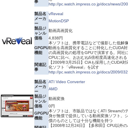
事
http://pc.watch.impress.co.jp/docs/news/2
製品名
vReveal
メーカ
MotionDSP
ー
製品ジ
動画高画質化
ャンル
価格
4,838円
本ソフトは、携帯電話などで撮影した低解像
GPGPU
動画を高画質化することに特化したCUDA
機能
の高画質化の処理をGPUで演算する。同社
CPUに比べ、おおむね5倍程度高速化される
【2009年3月25日】CIAも採用したCUDA
関連記
化ソフト「vReveal」を試す
事
http://pc.watch.impress.co.jp/docs/2009/03
製品名
ATI Video Converter
メーカ
AMD
ー
製品ジ
動画変換
ャンル
価格
0円
本ソフトは、市販品ではなくATI Streamの
GPGPU
身が無償で提供している動画変換ソフト。
機能
償のものとしては十分な機能を持つ
【2008年12月24日】【多和田】CPU以外
関連記