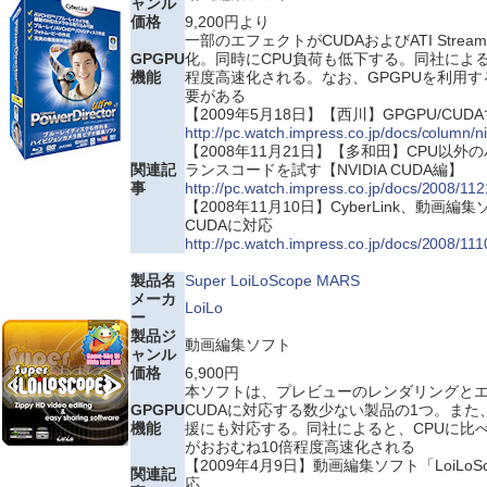
ャンル
価格
9,200円より
一部のエフェクトがCUDAおよびATI Str
GPGPU
化。同時にCPU負荷も低下する。同社による
機能
程度高速化される。なお、GPGPUを利用
要がある
【2009年5月18日】【西川】GPGPU/CU
http://pc.watch.impress.co.jp/docs/column
【2008年11月21日】【多和田】CPU以
関連記
ランスコードを試す【NVIDIA CUDA編】
事
http://pc.watch.impress.co.jp/docs/2008/1
【2008年11月10日】CyberLink、動画編集ソフ
CUDAに対応
http://pc.watch.impress.co.jp/docs/2008/111
製品名
Super LoiLoScope MARS
メーカ
LoiLo
ー
製品ジ
動画編集ソフト
ャンル
価格
6,900円
本ソフトは、プレビューのレンダリングと
GPGPU
CUDAに対応する数少ない製品の1つ。また
機能
援にも対応する。同社によると、CPUに比
がおおむね10倍程度高速化される
【2009年4月9日】動画編集ソフト「LoiLoS
関連記
応