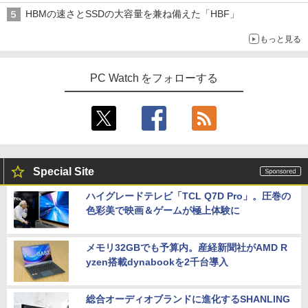
crosoft office 第8世代以降｜セット購入
HBMの速さとSSDの大容量を兼ね備えた「HBF」
可能｜デスクトップ 中古｜中古PC
￥14,555
モニター 21.5インチ/23.8インチ/27イン
4
もっと見る
￥34,800
チ フルhd 高画質 100Hz VA ノングレア
非光沢 スピーカー内蔵 3年保証 ディスプ
【 限定生産・特典つき 】YUZURU2027
5
レビュー投稿 5年保証｜MS Office 2024
レイ パソコンモニター PCモニター フル
4
羽生結弦カレンダー卓上版 [ 能登 直 ]
PC Watch をフォローする
H&B 搭載｜中古 ノートパソコン Windo
ハイビジョン 21インチ 液晶モニター ア
ws11 Office付｜スペック Core i5 第7世
デスクトップパソコン Windows11 Offic
イリスオーヤマ DT-JF *
4
￥2,750
代 メモリ 8GB 大容量 HDD 500GB テン
e付き パソコン 新品｜インテル 第14世代
キー DVDドライブ搭載 CD DVD 再生可
Core i5-6500 i5 i7-14700F｜ SSD 256G
￥11,980
｜中古パソコン 中古ノートパソコン 中古
B～2TB｜メモリ 8～64GB DDR4/5｜ デ
PC オフィス搭載
スクトップPC 2年保証 激安 高性能 ゲー
ム 本体のみ PC 高スペッ 初期設定済み
￥19,800
【2026年最新改良版・高級金属製】【タ
5
Special Site
￥45,700
ッチ選択】モバイルモニター 15.6インチ
タッチパネル ワイヤレス接続 電池内蔵
ハイグレードテレビ「TCL Q7D Pro」。圧巻の
自立スタンド モバイルモニター スタンド
色彩美で映画＆ゲームが極上体験に
MS限定クーポンあり! 【Win11正式対
ゲーミングモニター 1080PフルHD 高画
5
応】Webカメラ&テンキー付き ノートパ
【中古】初心者も安心！おまかせゲーミ
質 デュアルモニター サブモニター ポー
5
ソコン 中古 パソコン メモリ 8GB 最大3
ングセット SILVER 中古デスクトップPC
タブルモニター 選べる9パータン
2GB 新品 SSD 256GB 高性能 第8世代 C
eスポーツ入門 Geforce GT1030搭載！
メモリ32GBでも予算内。産経新聞社がAMD R
ore i5搭載 DVD 中古ノートパソコン Win
Win11 Office 24型液晶 ゲーミングキー
￥14,580
yzen搭載dynabookを2千台導入
dows11 Pro 店長オススメ おまかせ 15.6
ボード・マウス[8世代 Corei5 8GB SSD2
型 無線LAN office付き 2026 福袋 ギフト
56GB]：良品
総合オーディオブランドに進化するSHANLING
￥29,800
￥65,980