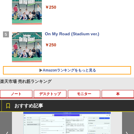
レスイヤホン bluetooth イヤホン V12 小型
軽量 ブルートゥースHi-Fi 最大36時間再生 ぶ
￥250
るーとゅーす コードレス ENCノイズキャン
セリング 自動ペアリング Type-C充電 マイク
付き 防水 タッチ式音量調整 スポーツ/通勤/通
学/WEB会議(ホワイト)
On My Road (Stadium ver.)
￥1,964
￥250
Xiaomi シャオミ REDMI Buds 8 Lite ワイヤ
レスイヤホン Bluetooth 5.4 ノイズキャンセ
リング ANC 36時間再生
Amazonランキングをもっと見る
￥3,480
楽天市場 売れ筋ランキング
ノート
デスクトップ
モニター
本
【Amazon.co.jp限定】 い・ろ・は・す 2L P
薬屋のひとりごと 17巻 (デジタル版ビッグガ
ET ラベルレス ×8本
ンガンコミックス)
おすすめ記事
￥1,112
￥770
【今だけ】全品ポイント10倍 お買い物マ
「3500U/4300Uより速い」 NiPoGi ミニ
【中古良品】【安心保証】Princeton 21.
ちいかわ なんか小さくてかわいいやつ
1
1
1
1
ラソン★8/4～8/11★中古パソコン ノー
pc Ryzen Embedded R2544初登場 8G
5型ワイドカラー液晶ディスプレイ PTF
（7）なんか飛び出ていろいろ貼れるフォ
トPC Lenovo ThinkPad E590 Core i3 8
B+256GB 4TB拡張可 mini pc Windows
WDE-22W / PTFBDE-22W ブラック/ ホ
トアルバム付き特装版 （講談社キャラク
by Amazon 天然水 ラベルレス 500ml ×24本
異世界居酒屋「のぶ」(22) (角川コミックス・
145U メモリ8GB / 16GB / 32GB SSD M.
11 Pro 動作より高速 4K×3画面出力 ミニ
ワイト色 スピーカー搭載 プリンストン
ターズA） [ ナガノ ]