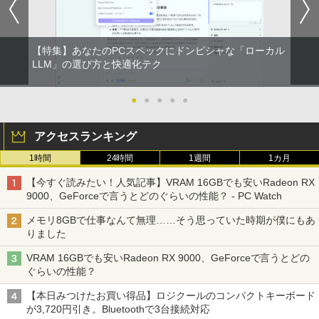
富士山の天然水 バナジウム含有 水 ミネラル
エース)
2 PCIe256GB / 512GB / 1TB Windows1
パソコン HDMI2.0+DP1.4 静音性 小型pc
ウォーター ペットボトル 静岡県産 500ミリリ
1 Pro 64bit【送料無料】【1年保証】
豊富な端子Type-C USB3.2 有線LAN WI
￥4,050
￥3,630
ットル (Smart Basic)
FI5/BT4.2 省電力 オフィス/学習向け P2
￥832
￥15,800
【特集】あなたのPCスペックにドンピシャな「ローカル
￥1,380
￥33,800
LLM」の選び方と快適化テク
【タッチ式選べる 携帯式】モバイルモニ
100日後に英語がものになる1日10分 ネ
2
2
ONE PIECE モノクロ版 115 (ジャンプコミッ
ター 14インチ フルHD IPSパネル 非光沢
イティブ英語書き写し [ ブレット・リン
クスDIGITAL)
by Amazon 天然水ラベルレス 2L×9本
【マラソンセール期間中ポイント5倍】
タッチ式/非タッチ式選択可能 Type-C対
ゼイ ]
●
●
●
●
●
2
【OSなし】 中古ノートパソコン 第8世代
【全商品10%OFF+P5倍】Dell OptiPlex
応 HDMI VESA対応 モニター 持ち運び
2
Core i5 富士通 LIFEBOOK A579/B メモ
3070 Micro 第9世代 Core i5 Windows1
サブディスプレイ デュアルモニター テレ
￥594
￥1,117
￥1,980
アクセスランキング
リ8GB HDD500GB 15.6インチ HDMI テ
1 Pro メモリ 8GB/16GB SSD 256GB/51
ワーク ミニPC対応 EVICIV
ンキー DVD-ROM 初期設定済 すぐ使え
2GB USB無線LANアダプター付属 HDMI
1時間
24時間
1週間
1カ月
る 7日保証 送料無料 2営業日以内に発送
DisplayPort WPS Office付き デスクト
￥11,999
ップパソコン ミニPC 中古パソコン 小型
HUNTER×HUNTER モノクロ版 39 (ジャンプ
楽譜 【取寄品】UN275 輸入 フラッシン
3
【今すぐ読みたい！人気記事】VRAM 16GBでも安いRadeon RX
コンパクト デスクトップPC
￥17,980
コミックスDIGITAL)
by Amazon 炭酸水 ラベルレス 500ml ×24本
グ・ウィンズ【メール便不可商品】【沖
9000、GeForceで言うとどのぐらいの性能？ - PC Watch
強炭酸水 ペットボトル 500ミリリットル (Sm
縄・離島以外送料無料】
￥35,000
art Basic)
【期間限定5%OFFクーポン 8/12 10時ま
￥572
3
メモリ8GBで仕事なんて無理……そう思っていた時期が僕にもあ
で】 モニター 27インチ 100Hz FHD VA
￥30,030
りました
＼★最大2555円OFFクーポン★／【テン
パネル スピーカー搭載 ブルーライト軽減
￥1,625
3
キー搭載内蔵】中古ノートパソコン 東芝
ノングレアタイプ 壁掛け対応 省スペース
VRAM 16GBでも安いRadeon RX 9000、GeForceで言うとどの
dynabook B55 シリーズ 15.6インチ Co
超得2,500円OFF&P2倍｜Windows11正
角度調整 高視野角 178° Adaptive-Sync
3
スーパーの裏でヤニ吸うふたり 9巻 (デジタル
ぐらいの性能？
re i5 第6世代 メモリ8 GSSD128G Wind
式対応｜楽天1位｜最大180日保証｜CPU
対応 MAXZEN MJM27CH02-F100
版ビッグガンガンコミックス)
オレンジページ 2026 10/17号増刊＜グレ
コカ・コーラ やかんの麦茶 from 爽健美茶 ラ
4
ows11 DVDドライブ Bluetooth HDMI O
第8世代｜HP 中古デスクトップパソコン
ー＞ [雑誌]
ベルレス 650mlPET×24本
【本日みつけたお買い得品】ロジクールのコンパクトキーボード
ffice付き 中古パソコン 中古ノートPC 整
Windows11 office付き｜メモリ8GB SS
￥13,980
￥810
が3,720円引き。Bluetoothで3台接続対応
備済み
D256GB HDD500GB｜ デスクトップ Mi
￥1,689
￥2,009