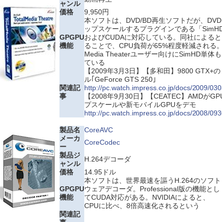
ャンル
価格
9,950円
本ソフトは、DVD/BD再生ソフトだが、DVD
ップスケールするプラグインである「SimHD」が
GPGPU
およびCUDAに対応している。同社によると
機能
ることで、CPU負荷が65%程度軽減される。な
Media Theaterユーザー向けにSimHD単体
ている
【2009年3月3日】【多和田】9800 GTX
ル｢GeForce GTS 250｣
関連記
http://pc.watch.impress.co.jp/docs/2009/0
事
【2008年9月30日】【CEATEC】AMDが
プスケールや新モバイルGPUをデモ
http://pc.watch.impress.co.jp/docs/2008/09
製品名
CoreAVC
メーカ
CoreCodec
ー
製品ジ
H.264デコーダ
ャンル
価格
14.95ドル
本ソフトは、世界最速を謳うH.264のソフト
GPGPU
ウェアデコーダ。Professional版の機能とし
機能
てCUDA対応がある。NVIDIAによると、
CPUに比べ、8倍高速化されるという
関連記