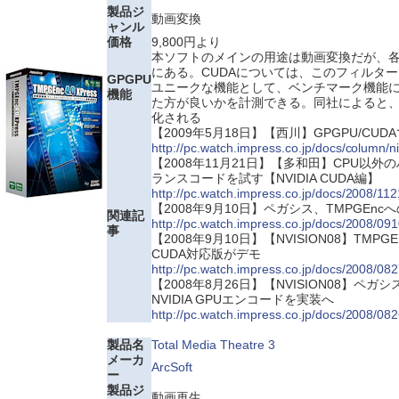
製品ジ
動画変換
ャンル
価格
9,800円より
本ソフトのメインの用途は動画変換だが、
にある。CUDAについては、このフィルタ
GPGPU
ユニークな機能として、ベンチマーク機能に
機能
た方が良いかを計測できる。同社によると、C
化される
【2009年5月18日】【西川】GPGPU/CU
http://pc.watch.impress.co.jp/docs/column
【2008年11月21日】【多和田】CPU以
ランスコードを試す【NVIDIA CUDA編】
http://pc.watch.impress.co.jp/docs/2008/1
【2008年9月10日】ペガシス、TMPGEnc
関連記
http://pc.watch.impress.co.jp/docs/2008/09
事
【2008年9月10日】【NVISION08】TMPGEnc 4
CUDA対応版がデモ
http://pc.watch.impress.co.jp/docs/2008/08
【2008年8月26日】【NVISION08】ペガシス、
NVIDIA GPUエンコードを実装へ
http://pc.watch.impress.co.jp/docs/2008/08
製品名
Total Media Theatre 3
メーカ
ArcSoft
ー
製品ジ
動画再生