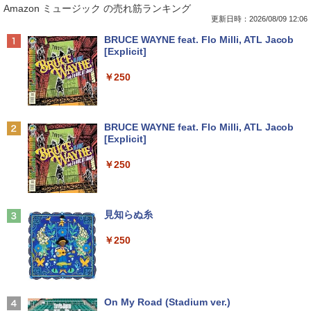
Amazon ミュージック の売れ筋ランキング
更新日時：2026/08/09 12:06
Anker Soundcore P40i オフホワイト
BRUCE WAYNE feat. Flo Milli, ATL Jacob
[Explicit]
￥7,990
￥250
Anker Soundcore P31i ブラック
BRUCE WAYNE feat. Flo Milli, ATL Jacob
[Explicit]
￥5,990
￥250
Anker Soundcore Liberty 5 ミッドナイトブ
見知らぬ糸
ラック
￥250
￥14,990
【2026年アップグレード版】AOKIMI ワイヤ
On My Road (Stadium ver.)