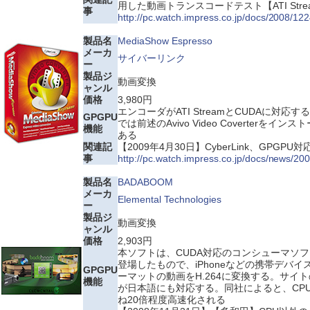
用した動画トランスコードテスト【ATI Stre
事
http://pc.watch.impress.co.jp/docs/2008/1
製品名
MediaShow Espresso
メーカ
サイバーリンク
ー
製品ジ
動画変換
ャンル
価格
3,980円
エンコーダがATI StreamとCUDAに対応
GPGPU
では前述のAvivo Video Coverterをイ
機能
ある
関連記
【2009年4月30日】CyberLink、GPGP
事
http://pc.watch.impress.co.jp/docs/news/2
製品名
BADABOOM
メーカ
Elemental Technologies
ー
製品ジ
動画変換
ャンル
価格
2,903円
本ソフトは、CUDA対応のコンシューマソ
登場したもので、iPhoneなどの携帯デバ
GPGPU
ーマットの動画をH.264に変換する。サイ
機能
が日本語にも対応する。同社によると、CP
ね20倍程度高速化される