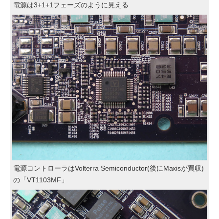
電源は3+1+1フェーズのように見える
電源コントローラはVolterra Semiconductor(後にMaxisが買収)
の「VT1103MF」