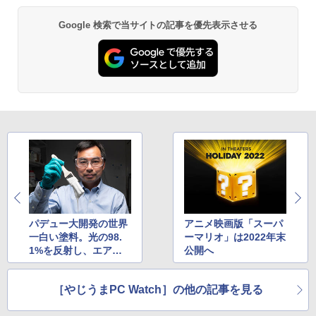
by Amazon 天然水 ラベルレス 500ml ×24本
異世界居酒屋「のぶ」(22) (角川コミックス・
Google 検索で当サイトの記事を優先表示させる
富士山の天然水 バナジウム含有 水 ミネラル
エース)
ウォーター ペットボトル 静岡県産 500ミリリ
ットル (Smart Basic)
￥832
￥1,380
ONE PIECE モノクロ版 115 (ジャンプコミッ
クスDIGITAL)
by Amazon 天然水ラベルレス 2L×9本
￥594
￥1,117
HUNTER×HUNTER モノクロ版 39 (ジャンプ
コミックスDIGITAL)
by Amazon 炭酸水 ラベルレス 500ml ×24本
パデュー大開発の世界
アニメ映画版「スーパ
強炭酸水 ペットボトル 500ミリリットル (Sm
art Basic)
一白い塗料。光の98.
ーマリオ」は2022年末
￥572
1%を反射し、エアコ
公開へ
￥1,625
ン不要で部屋を冷却
スーパーの裏でヤニ吸うふたり 9巻 (デジタル
［やじうまPC Watch］の他の記事を見る
版ビッグガンガンコミックス)
コカ・コーラ やかんの麦茶 from 爽健美茶 ラ
ベルレス 650mlPET×24本