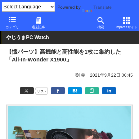
Powered by
Translate
PC Watch
半導体/周辺機器
GPU
Radeon
カテゴリ
過去記事
検索
Impressサイト
やじうまPC Watch
【懐パーツ】高機能と高性能を1枚に集約した
「All-In-Wonder X1900」
劉 尭
2021年9月22日 06:45
リスト