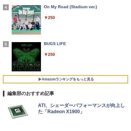
【2026年アップグレード版】AOKIMI ワイヤ
On My Road (Stadium ver.)
レスイヤホン bluetooth イヤホン V12 小型
楽譜 吹奏楽J−POP 好きすぎて滅！〔Gra
4
軽量 ブルートゥースHi-Fi 最大36時間再生 ぶ
￥250
de 3〕／M！LK【沖縄・離島以外送料無
るーとゅーす コードレス ENCノイズキャン
料】
セリング 自動ペアリング Type-C充電 マイク
付き 防水 タッチ式音量調整 スポーツ/通勤/通
￥5,940
学/WEB会議 6.0(オフホワイト)
BUGS LIFE
￥2,599
￥250
ふかふかダンジョン攻略記〜俺の異世界
5
転生冒険譚〜/ 20 【電子書籍】[ KAKER
Xiaomi シャオミ REDMI Buds 8 Lite ワイヤ
U ]
レスイヤホン Bluetooth 5.4 ノイズキャンセ
リング ANC 36時間再生
￥792
Amazonランキングをもっと見る
￥3,480
編集部のおすすめ記事
【Amazon.co.jp限定】 い・ろ・は・す 2L P
薬屋のひとりごと 17巻 (デジタル版ビッグガ
ATI、シェーダーパフォーマンスが向上し
ET ラベルレス ×8本
ンガンコミックス)
た「Radeon X1900」
￥1,112
￥770