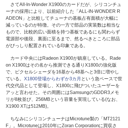
さてAll-In-Wonder X1900のカードだが、シリコンチュ
ーナの採用により、以前紹介した「ALL-IN-WONDER R
ADEON」と比較してチューナの基板占有面積が大幅に
減っているのが特徴。その一方で部品の実装数は相当な
もので、比較的広い面積を持つ基板であるにも関わらず
電源部や後段、裏面に至るまで、然るべきところに部品
がびっしり配置されている印象である。
カード中央にはRadeon X1900が鎮座している。Rade
on X1900はその名から推測できる通りX1800の強化版
で、ピクセルシェーダを16基から48基へと3倍に増やし
ている。
X1800登場からわずか3カ月
という急ペースで世
代交代品として登場し、X1800に飛びついたユーザーを
アッと言わせた。その周囲にはSamsungのGDDR3メモ
リが8枚並び、256MBという容量を実現している(なお、
X1900 XTは512MB)。
ちなみにシリコンチューナはMicrotune製の「MT2121
F」。Microtuneは2010年にZoran Corporationに買収さ