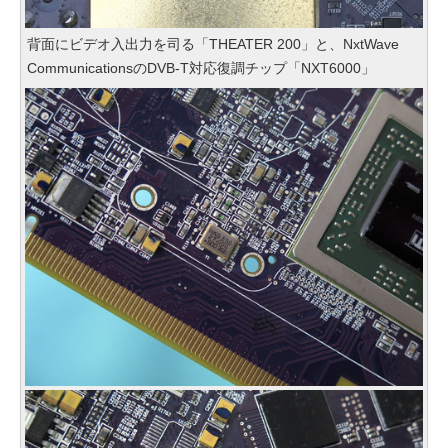
背面にビデオ入出力を司る「THEATER 200」と、NxtWave
CommunicationsのDVB-T対応復調チップ「NXT6000」