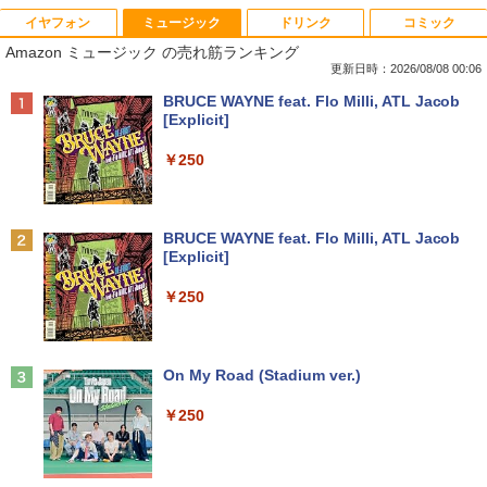
イヤフォン
ミュージック
ドリンク
コミック
数学 大学入試問題解答集 2026 国公立大
1
Amazon ミュージック の売れ筋ランキング
編
更新日時：2026/08/08 00:06
￥5,665
Anker Soundcore P40i オフホワイト
BRUCE WAYNE feat. Flo Milli, ATL Jacob
[Explicit]
￥7,990
￥250
町人Aは悪役令嬢をどうしても救いた
2
い〜どぶと空と氷の姫君〜 10【電子書
店共通特典イラスト付】 【電子書籍】[
Anker Soundcore P31i ホワイト
BRUCE WAYNE feat. Flo Milli, ATL Jacob
目黒三吉 ]
[Explicit]
￥5,990
￥726
￥250
辺境の貧乏伯爵に嫁ぐことになったので
3
Anker Soundcore Liberty 5 ミッドナイトブ
On My Road (Stadium ver.)
領地改革に励みます〜the letter from Bo
ラック
ule〜 5【電子書店共通特典イラスト
￥250
付】 【電子書籍】[ 深山じお ]
￥14,990
￥726