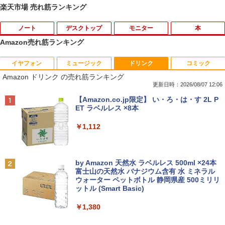
楽天市場 売れ筋ランキング
ノート
デスクトップ
モニター
本
Amazon売れ筋ランキング
イヤフォン
ミュージック
ドリンク
コミック
【楽天1位常連】【新品】 2026年最新モ
HP EliteDesk800 G4 SFF オフィス付き
DELL デル・テクノロジーズ Dell Pro 2
角川まんが学習シリーズ 世界の歴史
1
1
1
1
Amazon ドリンク の売れ筋ランキング
デル ノートパソコン パソコン JIS 日本
Corei5-8500 / メモリ16GB / HDD500GB
3.8 ディスプレイ E2425HM 【法人限
全20巻定番セット [ 羽田 正 ]
語キーボード 第14世代CPU搭載 Windo
windows11 Pro 中古 デスクトップパソ
定】【NE直】
更新日時：2026/08/07 12:06
ws11 第13世代CPU搭載 14.1/15.6インチ
コン オプション変更可能（ 32GB / 64G
￥24,200
Anker Soundcore P40i オフホワイト
BRUCE WAYNE feat. Flo Milli, ATL Jacob
【Amazon.co.jp限定】 い・ろ・は・す 2L P
ワイド液晶 フルHD cpu N95/N5095/N34
B / M.2 SSD 512GB~1TB Windows10 O
￥12,700
[Explicit]
ET ラベルレス ×8本
50 メモリ 8GB 12GB 16GB 32GB SSD
S 選択可能）
￥7,990
128GB 256GB 512GB 1TB USB3.0 初期
￥250
￥1,112
設定済
￥28,800
途上の王国 一号線を北上せよ モロッ
2
Yoothi 互換品 11.6インチ ASUS B1100
コ天涯編 [ 沢木耕太郎 ]
2
￥33,680
B1100F B1100FKA BR1100 BR1100C B
R1100F BR1100FKA B1100FKA-BP135
￥2,310
Anker Soundcore P31i ブラック
BRUCE WAYNE feat. Flo Milli, ATL Jacob
by Amazon 天然水 ラベルレス 500ml ×24本
Mouse Computer MPro-S230【第11世
4XA B1100FKA-BP0402RA 対応 1366x7
2
[Explicit]
富士山の天然水 バナジウム含有 水 ミネラル
代Core i5 11400/メモリ16GB(DDR4)/SS
68 HD IPS LED LCD ディスプレイ タッ
ウォーター ペットボトル 静岡県産 500ミリリ
￥5,990
【マラソンP5倍/10%オフクーポン】中古
D256GB/Win11Pro/HDMI/DP/MousePr
チスクリーン タッチ機能付き液晶パネル
2
ットル (Smart Basic)
￥250
ノートパソコン HP ProBook 450 G7 第
o】【中古/送料無料】※沖縄・離島を除
修理交換用液晶タッチパネル ベゼル付き
10世代 Core i5 メモリ16GB SSD256GB
く
魔女と傭兵（9） 【電子書籍】[ 宮木真人
3
￥1,380
Bluetooth HDMI カメラ Wi-Fi 15.6イン
￥13,800
]
チ Windows 11 Pro 送料無料 保証付き
￥34,980