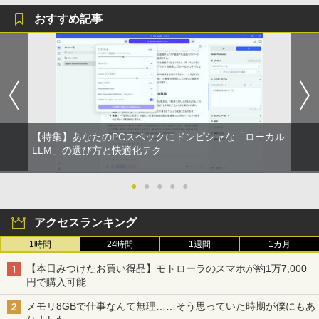
おすすめ記事
【特集】あなたのPCスペックにドンピシャな「ローカル
LLM」の選び方と快適化テク
●
●
●
●
●
アクセスランキング
1時間
24時間
1週間
1カ月
【本日みつけたお買い得品】モトローラのスマホが約1万7,000
円で購入可能
メモリ8GBで仕事なんて無理……そう思っていた時期が僕にもあ