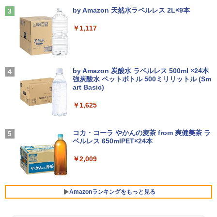
Anker Soundcore Liberty 5 ミッドナイトブ
On My Road (Stadium ver.)
￥792
ラック
by Amazon 天然水ラベルレス 2L×9本
￥33,800
￥250
モニター 27インチ 144Hz FHD pcモニタ
3
￥14,990
￥1,117
【正規永久版Office付き】NiPoGi ミニp
ー フリッカーレス FullHD ブルーライト
3
c Intel N5030 最大3.1Hz mini pc Windo
カット ノングレア ディスプレイ HDMI 1
【★最大100%ポイント】【Office 2024
ws11 Pro 12GB+256GB SSD (4TB拡大
44hz pcモニター Adaptive-Sync ブラッ
怪異の民俗学【全8巻】セット [ 小松 和
3
4
H&B】【タッチパネル×360°回転】富士
可能) 4K 静音 高速熱放散 小型超軽量ミ
ク MAXZEN MJM27IC01 MJM27IC04-F
彦 ]
通 LIFEBOOK U9310/第10世代 Core i5/
ニパソコン豊富なインターフェース USB
144 マクスゼン
【2026年アップグレード版】AOKIMI ワイヤ
On My Road (Stadium ver.)
メモリ:8GB/M.2 NVMe:128GB/256GB/5
3.2/HDMI 2.0×2 高速2.4G/5GWi-Fi BT4.
レスイヤホン bluetooth イヤホン V12 小型
by Amazon 炭酸水 ラベルレス 500ml ×24本
￥25,300
12GB/1TB/Wi-fi/Bluetooth/13.3型/FHD/
2 省電力 小型パソコン
軽量 ブルートゥースHi-Fi 最大36時間再生 ぶ
強炭酸水 ペットボトル 500ミリリットル (Sm
￥13,480
￥250
カメラ/USB-C/中古/ノートパソコン/タブ
るーとゅーす コードレス ENCノイズキャン
art Basic)
レット/Windows11
セリング 自動ペアリング Type-C充電 マイク
￥39,980
付き 防水 タッチ式音量調整 スポーツ/通勤/通
￥1,625
リラックマ・日めくり（2027年1月始ま
学/WEB会議(ホワイト)
5
￥35,800
＼本日限定500円値下げ／＼楽天1位！20
4
りカレンダー）
26年最新の超軽量超薄型／モバイルモニ
BUGS LIFE
￥1,964
【ポイント10倍】美品 HP 400 G6 SF 9
ター 15.6インチ フルHD 4K 144Hz タッ
コカ・コーラ やかんの麦茶 from 爽健美茶 ラ
4
￥3,960
世代 Core i5 9500 メモリ8GB 16GB 32
チパネル バッテリー内蔵 無線接続 12モ
ベルレス 650mlPET×24本
￥250
13.3インチ 良品 Lenovo ThinkPad X13
GB 新品M.2SSD256GB 512GB office付
デル選択 非光沢 IPSパネル Type-C HDM
4
Gen2 Type-20XJ フルHD / Windows11/
き デスクトップパソコン 中古パソコン P
I 軽量 薄型 リモートワーク ディスプレイ
Xiaomi シャオミ REDMI Buds 8 Lite ワイヤ
￥2,009
高性能 AMD Ryzen 5-5650u/ 16GB/ 爆
C Windows11 pro Win11 3画面 PC 800
持ち運び ポータブルモニター
レスイヤホン Bluetooth 5.4 ノイズキャンセ
速NVMe式256GB-SSD/ カメラ/ 無線Wi-
600 G5 G4 モニタ セット オフィス 2024
リング ANC 36時間再生
Fi6/ Office付き/ Win11【中古ノートパソ
搭載 選択可 8世代 10世代 DELL 1311a
￥12,480
コン 中古パソコン 中古PC】税込送料無
￥2,980
Amazonランキングをもっと見る
料 あす楽対応 当日発送
￥35,860
￥34,990
Dell Technologies P2422H プロフェッ