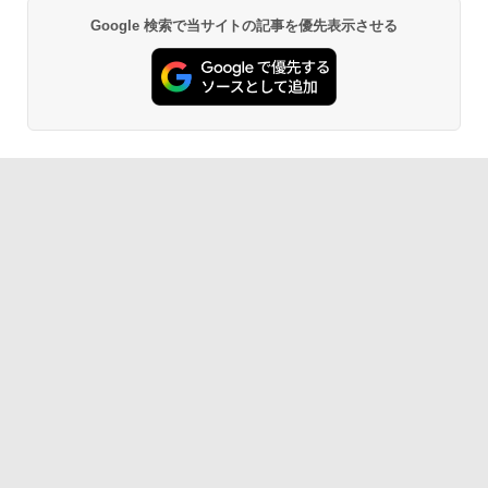
5
ショナルシリーズ 23.8インチワイドモニ
Google 検索で当サイトの記事を優先表示させる
薬屋のひとりごと 17巻 (デジタル版ビッグガ
【中古】富士通 ESPRIMO D588 整備済
タ / 1920×1080 / HDMI、VGA、Display
5
ンガンコミックス)
み品 第9世代 Intel Core i3-9100 / Core i
Port / ブラック（スタンド一部:シルバ
【中古】【極軽極薄】東芝 dynabook G
5-9500 デスクトップPC メモリ8GB M.2
ー）中古モニター 送料無料 3か月保証付
5
￥770
83 13.3型FHD(1920x1080)液晶 第11世
SSD256GB DVD Office2021 Windows1
き0830-1
代Core i5/ 8GB / SSD256GB / Webカメ
1Pro DVI-D DisplayPort パソコン単体
ラ内蔵 / USB Type-C / HDMI / 無線LAN
￥14,800
Bluetooth / Win11 Pro搭載 /Office 202
￥21,800
4 H&B / Aランク
異世界居酒屋「のぶ」(22) (角川コミックス・
エース)
￥38,500
￥832
ONE PIECE モノクロ版 115 (ジャンプコミッ
クスDIGITAL)
￥594
HUNTER×HUNTER モノクロ版 39 (ジャンプ
コミックスDIGITAL)