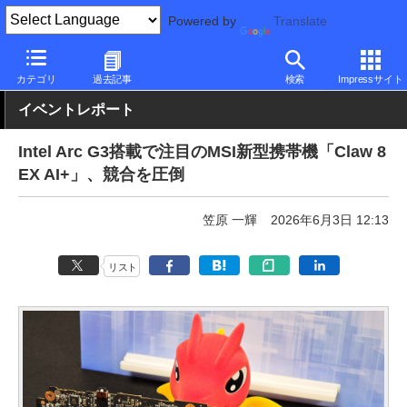
Powered by
Translate
PC Watch
イベント
COMPUTEX TAIPEI
2026
カテゴリ
過去記事
検索
Impressサイト
イベントレポート
Intel Arc G3搭載で注目のMSI新型携帯機「Claw 8
EX AI+」、競合を圧倒
笠原 一輝
2026年6月3日 12:13
リスト