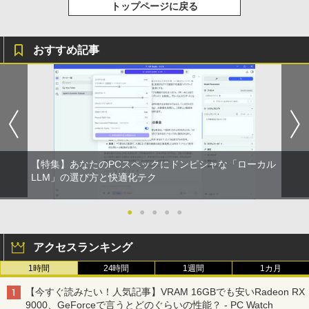
トップページに戻る
おすすめ記事
【特集】あなたのPCスペックにドンピシャな「ローカル
LLM」の選び方と快適化テク
●
●
●
●
●
アクセスランキング
1時間
24時間
1週間
1カ月
【今すぐ読みたい！人気記事】VRAM 16GBでも安いRadeon RX
9000、GeForceで言うとどのぐらいの性能？ - PC Watch