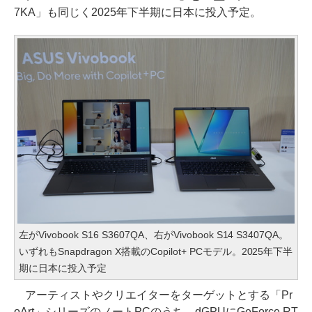
7KA」も同じく2025年下半期に日本に投入予定。
左がVivobook S16 S3607QA、右がVivobook S14 S3407QA。
いずれもSnapdragon X搭載のCopilot+ PCモデル。2025年下半
期に日本に投入予定
アーティストやクリエイターをターゲットとする「Pr
oArt」シリーズのノートPCのうち、dGPUにGeForce RT