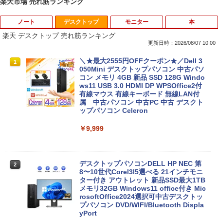
楽天市場 売れ筋ランキング
ノート
デスクトップ
モニター
本
楽天 デスクトップ 売れ筋ランキング
更新日時：2026/08/07 10:00
【★最大100%ポイント】【新生活応援・
＼★最大2555円OFFクーポン★／Dell 3
1
1
2026】【Office 2019 H&B】NEC Versa
050Mini デスクトップパソコン 中古パソ
Pro/第4世代 Core i5/メモリ: 4GB/8GB/1
コン メモリ 4GB 新品 SSD 128G Windo
6GB/SSD:128GB/256GB/512GB/1TB/1
ws11 USB 3.0 HDMI DP WPSOffice2付
5.6型/USB 3.0/DVD/SDカードスロット/
有線マウス 有線キーボード 無線LAN付
Wi-Fi/Office/無線マウス/中古 パソコン/
属 中古パソコン 中古PC 中古 デスクト
中古PC ノートパソコン/Windows11
ップパソコン Celeron
￥9,999
￥9,999
【★最大100%ポイント】おまかせ 中古
デスクトップパソコンDELL HP NEC 第
2
2
パソコン Windows XP 快適 Corei3 新品
8〜10世代CoreI3I5選べる 21インチモニ
バッテリー搭載 高速SSD128GB メモリ4
ター付き アウトレット 新品SSD最大1TB
G 15.6インチ DVDドライブ 無線LAN 中
メモリ32GB Windows11 office付き Mic
古PC ノートパソコン 安心保証
rosoftOffice2024選択可中古デスクトッ
プパソコン DVD/WIFI/Bluetooth Displa
yPort
￥17,800