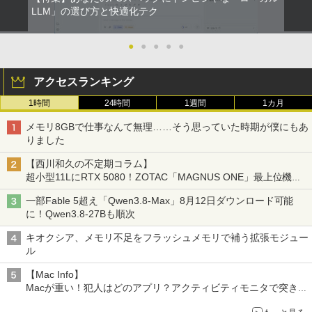
5
【楽天1位常連・超800冠獲得】黒/白 モ
BUGS LIFE
スーパーの裏でヤニ吸うふたり 9巻 (デジタル
LLM」の選び方と快適化テク
ト（1-46巻セット・以下続巻)小山宙哉
4
￥1,964
ニター 21.5 / 23.8 / 24.5 / 27型 240Hz/2
版ビッグガンガンコミックス)
「透明カバー付」
コカ・コーラ やかんの麦茶 from 爽健美茶 ラ
00Hz /180Hz/165Hz/100Hz ゲーミングモ
ベルレス 650mlPET×24本
￥250
ニター 1ms応答 pcモニター パソコン モ
●
●
●
●
●
￥810
￥38,980
ニター 非光沢 スピーカー内蔵 HDR/Free
Xiaomi シャオミ REDMI Buds 8 Lite ワイヤ
￥2,009
sync/VESA cocopar HG-238
レスイヤホン Bluetooth 5.4 ノイズキャンセ
アクセスランキング
リング ANC 36時間再生
￥11,999
1時間
24時間
1週間
1カ月
￥2,980
メモリ8GBで仕事なんて無理……そう思っていた時期が僕にもあ
りました
ゲーミングモニター 24.5インチ FHD 24
5
0Hz 1ms Fast IPSパネル HDMI2.0×1 DP
【西川和久の不定期コラム】
1.4×1 Adaptive Sync対応 フリッカーフ
超小型11LにRTX 5080！ZOTAC「MAGNUS ONE」最上位機の
リー ブルーライトカット モニター ディ
実力を探る
スプレイ MAXZEN MGM25IC04-F240
一部Fable 5超え「Qwen3.8-Max」8月12日ダウンロード可能
に！Qwen3.8-27Bも順次
￥12,980
キオクシア、メモリ不足をフラッシュメモリで補う拡張モジュー
ル
【Mac Info】
Macが重い！犯人はどのアプリ？アクティビティモニタで突き止
める