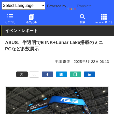
Powered by
Translate
PC Watch
イベント
COMPUTEX TAIPEI
2025
カテゴリ
過去記事
検索
Impressサイト
イベントレポート
ASUS、半透明でE INK+Lunar Lake搭載のミニ
PCなど多数展示
平澤 寿康
2025年5月22日 06:13
リスト