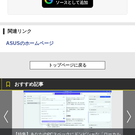
￥250
￥1,112
￥770
￥8,460
九条の大罪（17） 【電子書籍】[ 真鍋昌
2
平 ]
￥759
Anker Soundcore P31i ブラック
BRUCE WAYNE feat. Flo Milli, ATL Jacob
by Amazon 天然水 ラベルレス 500ml ×24本
異世界居酒屋「のぶ」(22) (角川コミックス・
モバイルモニター 15.6インチ InnoView
2
[Explicit]
富士山の天然水 バナジウム含有 水 ミネラル
エース)
関連リンク
モバイルディスプレイ 自立型 1920*1080
ウォーター ペットボトル 静岡県産 500ミリリ
￥5,990
FHD ポータブルモニター IPS液晶パネル
ットル (Smart Basic)
￥250
￥832
薄型 軽量 持ち運び 壁掛けに対応 Switc
ASUSのホームページ
h/PS3/PS4/PS5/Xbox One/PC/スマホ/U
時間停止勇者（22） 【電子書籍】[ 光永
3
￥1,380
SBType-C/標準HDMI対応【選べる種
康則 ]
類】タッチ/ケース付き/4Kタイプ
Anker Soundcore Liberty 5 ミッドナイトブ
On My Road (Stadium ver.)
ONE PIECE モノクロ版 115 (ジャンプコミッ
トップページに戻る
￥792
ラック
クスDIGITAL)
by Amazon 炭酸水 ラベルレス 500ml ×24本
￥8,980
強炭酸水 ペットボトル 500ミリリットル (Sm
￥250
art Basic)
￥14,990
￥594
おすすめ記事
￥1,625
★PHILIPS / フィリップス 16:9 フルHD
転生したらスライムだった件 異聞 〜
3
4
VA ディスプレイ 液晶モニター 221S9A/1
魔国暮らしのトリニティ〜（14） 【電子
1 [21.5インチ ブラック]【PCモニター・
【2026年アップグレード版】AOKIMI ワイヤ
On My Road (Stadium ver.)
HUNTER×HUNTER モノクロ版 39 (ジャンプ
書籍】[ 戸野タエ ]
液晶ディスプレイ】【送料無料】
レスイヤホン bluetooth イヤホン V12 小型
コミックスDIGITAL)
by Amazon 天然水ラベルレス 2L×9本
軽量 ブルートゥースHi-Fi 最大36時間再生 ぶ
￥250
￥792
るーとゅーす コードレス ENCノイズキャン
￥10,120
￥572
￥1,117
セリング 自動ペアリング Type-C充電 マイク
付き 防水 タッチ式音量調整 スポーツ/通勤/通
学/WEB会議(ホワイト)
【特集】あなたのPCスペックにドンピシャな「ローカル
【予約商品】宇宙兄弟 コミック 全巻セッ