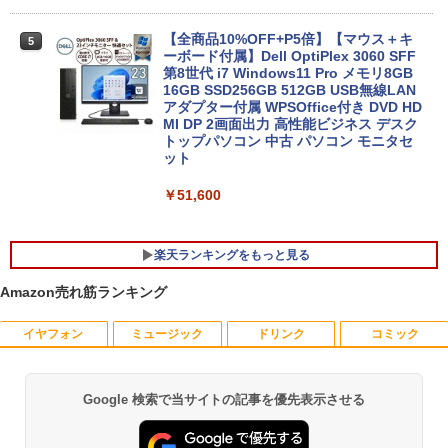
｜Microsoft Office搭載｜最大180日保証
｜Core i5 第8世代｜メモリ8GB SSD256
GB｜中古ノートパソコン Windows11 o
【全商品10%OFF+P5倍】【マウス＋キ
5
ffice付き｜中古ノートパソコン｜ノート
ーボード付属】Dell OptiPlex 3060 SFF
パソコン Microsoft Office付き｜ノート
第8世代 i7 Windows11 Pro メモリ8GB
パソコンWindows11 第8世代｜パソコン
16GB SSD256GB 512GB USB無線LAN
アダプター付属 WPSOffice付き DVD HD
MI DP 2画面出力 高性能ビジネス デスク
￥29,800
トップパソコン 中古 パソコン モニタセ
ット
￥51,600
楽天ランキングをもっと見る
Amazon売れ筋ランキング
イヤフォン
ミュージック
ドリンク
コミック
AIREIXINGD モバイルモニター11.6イン
【中古】ナニワトモアレ【全28巻】完結
1
1
チ 超軽量450g 1920x1080P 非光沢IPSパ
セット/南勝久【全巻セット】【中古】
ネルモバイルディスプレイ 自立型 VESA
対応 スピーカー ポータブルディスプレイ
￥25,500
Google 検索で当サイトの記事を優先表示させる
Anker Soundcore P40i オフホワイト
BRUCE WAYNE feat. Flo Milli, ATL Jacob
【Amazon.co.jp限定】 い・ろ・は・す 2L P
薬屋のひとりごと 17巻 (デジタル版ビッグガ
小型モニター サブモニタ一 USB Type-C
[Explicit]
ET ラベルレス ×8本
ンガンコミックス)
ミニ…
￥7,990