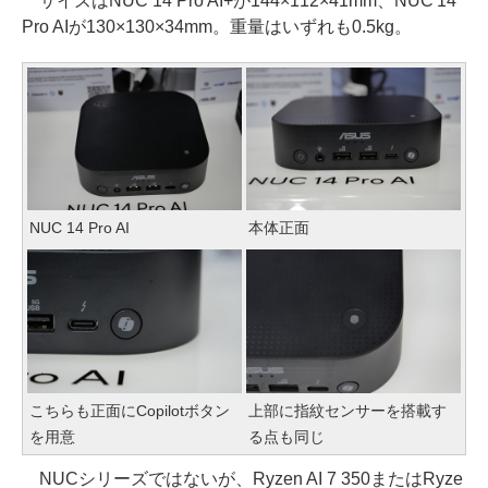
サイズはNUC 14 Pro AI+が144×112×41mm、NUC 14
Pro AIが130×130×34mm。重量はいずれも0.5kg。
NUC 14 Pro AI
本体正面
こちらも正面にCopilotボタン
上部に指紋センサーを搭載す
を用意
る点も同じ
NUCシリーズではないが、Ryzen AI 7 350またはRyze