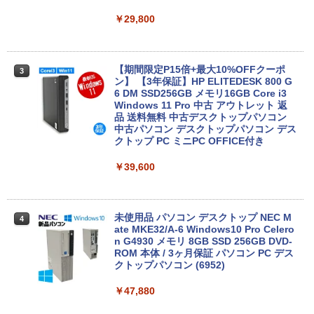
￥29,800
HP ProBook 450 G3 15.6インチ Core i5
3
メモリ16GB SSD 256GB Office付き We
bカメラ WiFi テンキー Windows11 中古
【期間限定P15倍+最大10%OFFクーポ
3
ノートパソコン
ン】 【3年保証】HP ELITEDESK 800 G
6 DM SSD256GB メモリ16GB Core i3
Windows 11 Pro 中古 アウトレット 返
￥24,800
品 送料無料 中古デスクトップパソコン
中古パソコン デスクトップパソコン デス
クトップ PC ミニPC OFFICE付き
【マラソン限定価格】中古 HP 470 G7 C
4
￥39,600
ore i5 10210U 第10世代 メモリ8GB SS
D256GB+HDD1TB 17インチ フルHD Wi
ndows11 Pro 無線LAN Wi-Fi WEBカメ
ラ DVDドライブ テンキー 有線LAN 9WY
16PA#ABJ 1年保証 レビュー特典:WPS
未使用品 パソコン デスクトップ NEC M
4
Office Bランク ノートパソコン
ate MKE32/A-6 Windows10 Pro Celero
n G4930 メモリ 8GB SSD 256GB DVD-
ROM 本体 / 3ヶ月保証 パソコン PC デス
￥24,800
クトップパソコン (6952)
￥47,880
超得2,000円OFF&P2倍｜高画質フルHD
5