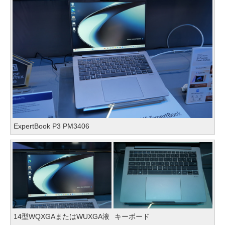
ExpertBook P3 PM3406
14型WQXGAまたはWUXGA液
キーボード