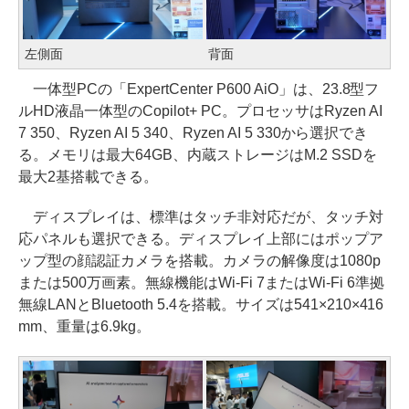
左側面
背面
一体型PCの「ExpertCenter P600 AiO」は、23.8型フ
ルHD液晶一体型のCopilot+ PC。プロセッサはRyzen AI
7 350、Ryzen AI 5 340、Ryzen AI 5 330から選択でき
る。メモリは最大64GB、内蔵ストレージはM.2 SSDを
最大2基搭載できる。
ディスプレイは、標準はタッチ非対応だが、タッチ対
応パネルも選択できる。ディスプレイ上部にはポップア
ップ型の顔認証カメラを搭載。カメラの解像度は1080p
または500万画素。無線機能はWi-Fi 7またはWi-Fi 6準拠
無線LANとBluetooth 5.4を搭載。サイズは541×210×416
mm、重量は6.9kg。