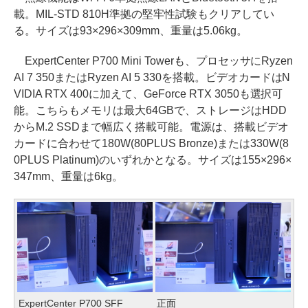
載。MIL-STD 810H準拠の堅牢性試験もクリアしてい
る。サイズは93×296×309mm、重量は5.06kg。
ExpertCenter P700 Mini Towerも、プロセッサにRyzen
AI 7 350またはRyzen AI 5 330を搭載。ビデオカードはN
VIDIA RTX 400に加えて、GeForce RTX 3050も選択可
能。こちらもメモリは最大64GBで、ストレージはHDD
からM.2 SSDまで幅広く搭載可能。電源は、搭載ビデオ
カードに合わせて180W(80PLUS Bronze)または330W(8
0PLUS Platinum)のいずれかとなる。サイズは155×296×
347mm、重量は6kg。
ExpertCenter P700 SFF
正面