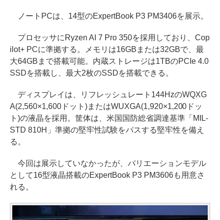
ノートPCは、14型のExpertBook P3 PM3406を展示。
プロセッサにRyzen AI 7 Pro 350を採用しており、Cop
ilot+ PCに準拠する。メモリは16GBまたは32GBで、最
大64GBまで搭載可能。内蔵ストレージは1TBのPCIe 4.0
SSDを搭載し、最大2枚のSSDを搭載できる。
ディスプレイは、リフレッシュレート144HzのWQXG
A(2,560×1,600ドット)またはWUXGA(1,920×1,200ドッ
ト)の液晶を採用。筐体は、米国国防総省調達基準「MIL-
STD 810H」準拠の堅牢性試験をパスする堅牢性を備え
る。
今回は展示していなかったが、バリエーションモデル
として16型液晶搭載のExpertBook P3 PM3606も用意さ
れる。