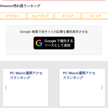
1
eOS 11.6型 CPU Intel Celeron N4020
Amazon売れ筋ランキング
メモリ 4GB LPDDR4 SSD 32GB eMMC
2021製 WebKカメラ付き 360度回転可
能 ACアダプタ付き 【中古品整備品】
イヤフォン
ミュージック
ドリンク
コミック
【送料無料】TF: 富士通 23.8型液晶ディ
杖と剣のウィストリア（16） 【電子書
1
1
スプレイ DY24-9T / B24-9 TS/ FullHD
籍】[ 大森藤ノ ]
￥5,980
1920x1080/ D-sub,DVI,Displayport フ
ルHD(1920×1080) 中古ディスプレイ 中
￥594
Google 検索で当サイトの記事を優先表示させる
Anker Soundcore P40i オフホワイト
BRUCE WAYNE feat. Flo Milli, ATL Jacob
【Amazon.co.jp限定】 い・ろ・は・す 2L P
薬屋のひとりごと 17巻 (デジタル版ビッグガ
古モニター /24型 ワイド 液晶モニター
[Explicit]
ET ラベルレス ×8本
ンガンコミックス)
【3ケ月保証】
￥7,990
価格重視訳あり ノートパソコン Office付
2
￥250
￥1,112
￥770
き 店長おまかせ 東芝 富士通 NEC DELL
￥6,480
HP等 Celeron 初めてパソコンを使う方
[新品]サカモトデイズ SAKAMOTO DAY
2
や初心者向け メモリ4GB HDD320GBま
S (1-28巻 最新刊) 全巻セット
たはSSD128GB Windows11/10 OS選択
可 WiFi オフィス付き ノートPC 1ヶ月保
Anker Soundcore P31i ブラック
BRUCE WAYNE feat. Flo Milli, ATL Jacob
by Amazon 天然水 ラベルレス 500ml ×24本
異世界居酒屋「のぶ」(22) (角川コミックス・
＼500円OFFクーポンあり！／ モバイル
￥14,916
2
証 中古パソコン 中古ノートパソコン【中
[Explicit]
富士山の天然水 バナジウム含有 水 ミネラル
エース)
モニター 15.6インチ 1080PフルHD ディ
古】
ウォーター ペットボトル 静岡県産 500ミリリ
￥5,990
PC Watch週間アクセ
PC Watch週間アクセ
スプレイ VESA対応 コスパ デュアルモニ
ットル (Smart Basic)
￥250
￥832
ター サブモニター ゲーミングモニター
スランキング
スランキング
￥7,800
ポータブルモニター 外付けモニター リモ
￥1,380
ートワーク IPS mini pc ミニPC 多デバ
東京卍リベンジャーズ 1〜31巻 全巻セ
3
イス対応 ブラック
ット 蔦屋書店
Anker Soundcore Liberty 5 ミッドナイトブ
On My Road (Stadium ver.)
ONE PIECE モノクロ版 115 (ジャンプコミッ
【中古】 富士通 LIFEBOOK A576 第6世
3
ラック
クスDIGITAL)
by Amazon 天然水ラベルレス 2L×9本
￥9,480
￥15,675
代Corei5 メモリ8GB SSD120GB SSD25
￥250
6GB DVDROM テンキー搭載 15.6インチ
￥14,990
￥594
￥1,117