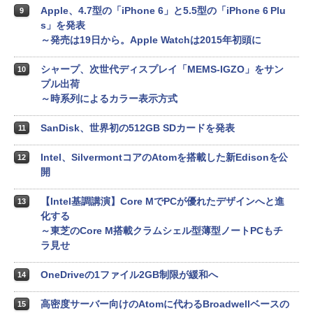
Apple、4.7型の「iPhone 6」と5.5型の「iPhone 6 Plu
9
s」を発表
～発売は19日から。Apple Watchは2015年初頭に
シャープ、次世代ディスプレイ「MEMS-IGZO」をサン
10
プル出荷
～時系列によるカラー表示方式
SanDisk、世界初の512GB SDカードを発表
11
Intel、SilvermontコアのAtomを搭載した新Edisonを公
12
開
【Intel基調講演】Core MでPCが優れたデザインへと進
13
化する
～東芝のCore M搭載クラムシェル型薄型ノートPCもチ
ラ見せ
OneDriveの1ファイル2GB制限が緩和へ
14
高密度サーバー向けのAtomに代わるBroadwellベースの
15