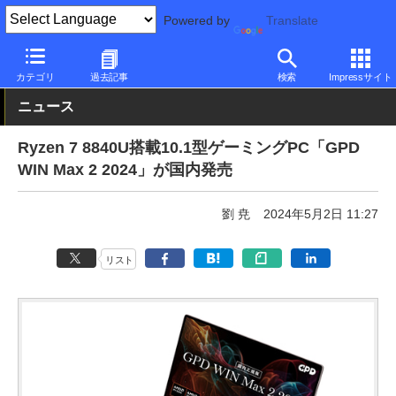
Powered by
Translate
PC Watch
パソコン/タブレット/スマートフォン
NUC/小型パソコ
カテゴリ
過去記事
検索
Impressサイト
ニュース
Ryzen 7 8840U搭載10.1型ゲーミングPC「GPD
WIN Max 2 2024」が国内発売
劉 尭
2024年5月2日 11:27
リスト