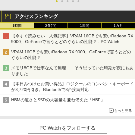
●
●
●
●
●
アクセスランキング
1時間
24時間
1週間
1カ月
【今すぐ読みたい！人気記事】VRAM 16GBでも安いRadeon RX
9000、GeForceで言うとどのぐらいの性能？ - PC Watch
VRAM 16GBでも安いRadeon RX 9000、GeForceで言うとどの
ぐらいの性能？
メモリ8GBで仕事なんて無理……そう思っていた時期が僕にもあ
りました
【本日みつけたお買い得品】ロジクールのコンパクトキーボード
が3,720円引き。Bluetoothで3台接続対応
HBMの速さとSSDの大容量を兼ね備えた「HBF」
もっと見る
PC Watch をフォローする