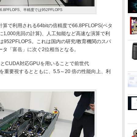
6.8PFLOPS、半精度では952PFLOPS
利用される64bitの倍精度で66.8PFLOPS(ペタ
間に1,000兆回の計算)、人工知能など高速な演算で利
は952PFLOPS。これは国内の研究/教育機関のスパ
ータ「富岳」に次ぐ2位相当となる。
UとCUDA対応GPUを用いることで前世代
性を重要視するとともに、5.5～20 倍の性能向上、利