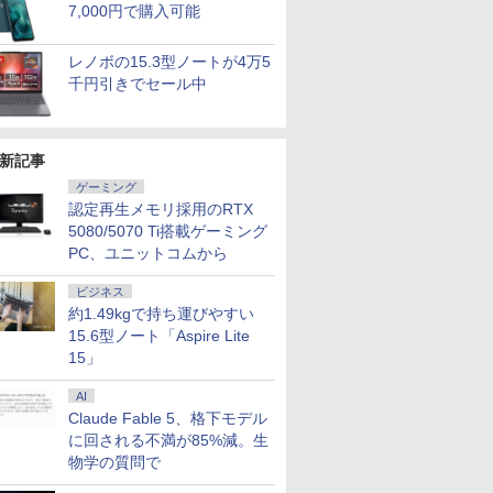
7,000円で購入可能
レノボの15.3型ノートが4万5
千円引きでセール中
新記事
ゲーミング
認定再生メモリ採用のRTX
5080/5070 Ti搭載ゲーミング
PC、ユニットコムから
ビジネス
約1.49kgで持ち運びやすい
15.6型ノート「Aspire Lite
15」
AI
Claude Fable 5、格下モデル
に回される不満が85%減。生
物学の質問で