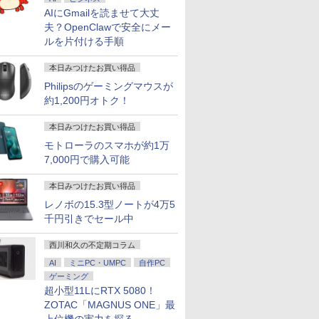
AIにGmailを読ませて大丈
夫？OpenClawで安全にメー
ルを片付ける手順
本日みつけたお買い得品
Philipsのゲーミングマウスが
約1,200円オトク！
本日みつけたお買い得品
モトローラのスマホが約1万
7,000円で購入可能
本日みつけたお買い得品
レノボの15.3型ノートが4万5
千円引きでセール中
西川和久の不定期コラム
AI
ミニPC・UMPC
自作PC
ゲーミング
超小型11LにRTX 5080！
ZOTAC「MAGNUS ONE」最