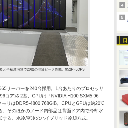
に比べると半精度演算で20倍の理論ピーク性能、952PFLOPS
D665サーバーを240台採用。1台あたりのプロセッサ
6コア)を2基、GPUは「NVIDIA H100 SXM5 96
モリはDDR5-4800 768GiB。CPUとGPUは約20℃
る。そのほかのノード内部品は背面ドア内で冷却水
却する、水冷/空冷のハイブリッド冷却方式。