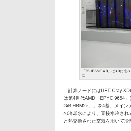
「TSUBAME 4.0」は3.0
に
計算ノードにはHPE Cray X
は第4世代AMD「EPYC 9654」(9
GiB HBM2e」」を4基。メインメ
の冷却水により、直接水冷され
と熱交換された空気を用いて冷