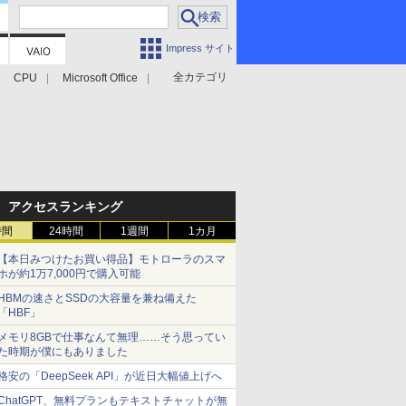
Impress サイト
全カテゴリ
CPU
Microsoft Office
アクセスランキング
時間
24時間
1週間
1カ月
【本日みつけたお買い得品】モトローラのスマ
ホが約1万7,000円で購入可能
HBMの速さとSSDの大容量を兼ね備えた
「HBF」
メモリ8GBで仕事なんて無理……そう思ってい
た時期が僕にもありました
格安の「DeepSeek API」が近日大幅値上げへ
ChatGPT、無料プランもテキストチャットが無