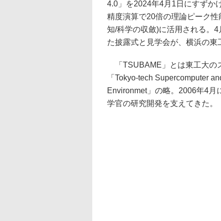
4.0」を2024年4月1日にす
精度演算で20倍の理論ピーク性
知/科学の収斂)に活用される。4月
た披露式と見学会が、横浜の東
「TSUBAME」とは東工大
「Tokyo-tech Supercomputer and
Environmet」の略。2006
学官の研究開発を支えてきた。