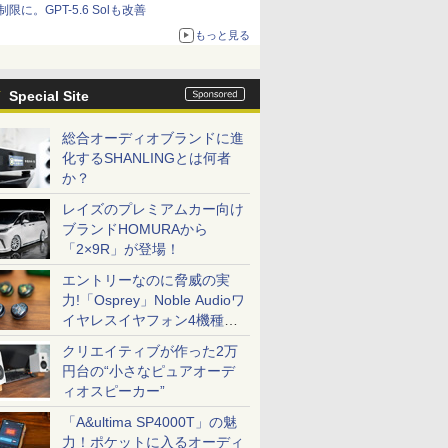
制限に。GPT-5.6 Solも改善
もっと見る
Special Site
総合オーディオブランドに進
化するSHANLINGとは何者
か？
レイズのプレミアムカー向け
ブランドHOMURAから
「2×9R」が登場！
エントリーなのに脅威の実
力!「Osprey」Noble Audioワ
イヤレスイヤフォン4機種を
一気に聴く
クリエイティブが作った2万
円台の“小さなピュアオーデ
ィオスピーカー”
「A&ultima SP4000T」の魅
力！ポケットに入るオーディ