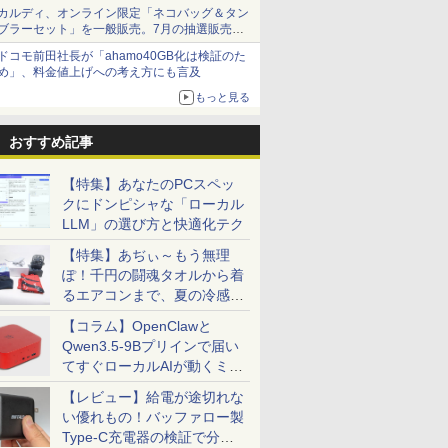
カルディ、オンライン限定「ネコバッグ＆タン
ブラーセット」を一般販売。7月の抽選販売の
当選無効分
ドコモ前田社長が「ahamo40GB化は検証のた
め」、料金値上げへの考え方にも言及
もっと見る
おすすめ記事
【特集】あなたのPCスペッ
クにドンピシャな「ローカル
LLM」の選び方と快適化テク
【特集】あぢぃ～もう無理
ぽ！千円の闘魂タオルから着
るエアコンまで、夏の冷感グ
ッズ一挙紹介
【コラム】OpenClawと
Qwen3.5-9Bプリインで届い
てすぐローカルAIが動くミニ
PC「SER9 Pro」
【レビュー】給電が途切れな
い優れもの！バッファロー製
Type-C充電器の検証で分か