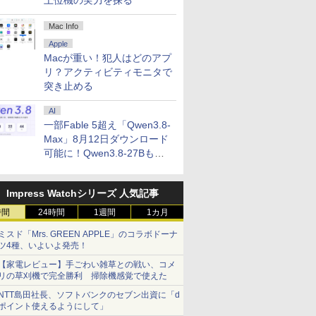
上位機の実力を探る
Mac Info
Apple
Macが重い！犯人はどのアプ
リ？アクティビティモニタで
突き止める
AI
一部Fable 5超え「Qwen3.8-
Max」8月12日ダウンロード
可能に！Qwen3.8-27Bも順
次
Impress Watchシリーズ 人気記事
時間
24時間
1週間
1カ月
ミスド「Mrs. GREEN APPLE」のコラボドーナ
ツ4種、いよいよ発売！
【家電レビュー】手ごわい雑草との戦い、コメ
リの草刈機で完全勝利 掃除機感覚で使えた
NTT島田社長、ソフトバンクのセブン出資に「d
ポイント使えるようにして」