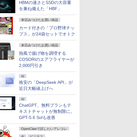
HBMの速さとSSDの大容量
を兼ね備えた「HBF」
本日みつけたお買い得品
カード付きの「プロ野球チッ
プス」が24袋セットでオトク
本日みつけたお買い得品
熱風で揚げ物を調理する
COSORIのエアフライヤーが
2,000円引き
AI
格安の「DeepSeek API」が
近日大幅値上げへ
AI
ChatGPT、無料プランもテ
キストチャットが無制限に。
GPT-5.6 Solも改善
OpenClawで試したいアレコレ
AI
ビジネス