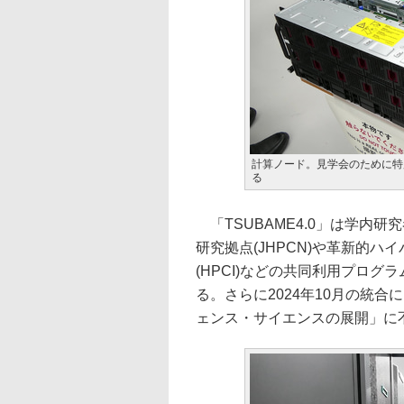
計算ノード。見学会のために特
る
「TSUBAME4.0」は学内
研究拠点(JHPCN)や革新的
(HPCI)などの共同利用プロ
る。さらに2024年10月の統
ェンス・サイエンスの展開」に