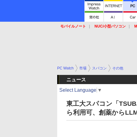
モバイルノート
NUC/小型パソコン
M
SSD
キーボード
マウス
PC Watch
市場
スパコン
その他
ニュース
Select Language
▼
東工大スパコン「TSUB
ら利用可、創薬からLL