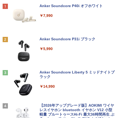
ws11 第13世代CPU搭載 14.1/15.6インチ
コン オプション変更可能（ 32GB / 64G
￥24,200
Anker Soundcore P40i オフホワイト
ワイド液晶 フルHD cpu N95/N5095/N34
B / M.2 SSD 512GB~1TB Windows10 O
￥12,700
50 メモリ 8GB 12GB 16GB 32GB SSD
S 選択可能）
￥7,990
128GB 256GB 512GB 1TB USB3.0 初期
設定済
￥28,800
途上の王国 一号線を北上せよ モロッ
2
Yoothi 互換品 11.6インチ ASUS B1100
コ天涯編 [ 沢木耕太郎 ]
2
￥33,680
B1100F B1100FKA BR1100 BR1100C B
R1100F BR1100FKA B1100FKA-BP135
￥2,310
Anker Soundcore P31i ブラック
Mouse Computer MPro-S230【第11世
4XA B1100FKA-BP0402RA 対応 1366x7
2
代Core i5 11400/メモリ16GB(DDR4)/SS
68 HD IPS LED LCD ディスプレイ タッ
￥5,990
【マラソンP5倍/10%オフクーポン】中古
D256GB/Win11Pro/HDMI/DP/MousePr
チスクリーン タッチ機能付き液晶パネル
2
ノートパソコン HP ProBook 450 G7 第
o】【中古/送料無料】※沖縄・離島を除
修理交換用液晶タッチパネル ベゼル付き
10世代 Core i5 メモリ16GB SSD256GB
く
魔女と傭兵（9） 【電子書籍】[ 宮木真人
3
Bluetooth HDMI カメラ Wi-Fi 15.6イン
￥13,800
]
チ Windows 11 Pro 送料無料 保証付き
￥34,980
Anker Soundcore Liberty 5 ミッドナイトブ
￥792
ラック
￥33,800
モニター 27インチ 144Hz FHD pcモニタ
3
￥14,990
【正規永久版Office付き】NiPoGi ミニp
ー フリッカーレス FullHD ブルーライト
3
c Intel N5030 最大3.1Hz mini pc Windo
カット ノングレア ディスプレイ HDMI 1
【★最大100%ポイント】【Office 2024
ws11 Pro 12GB+256GB SSD (4TB拡大
44hz pcモニター Adaptive-Sync ブラッ
怪異の民俗学【全8巻】セット [ 小松 和
3
4
H&B】【タッチパネル×360°回転】富士
可能) 4K 静音 高速熱放散 小型超軽量ミ
ク MAXZEN MJM27IC01 MJM27IC04-F
彦 ]
通 LIFEBOOK U9310/第10世代 Core i5/
ニパソコン豊富なインターフェース USB
144 マクスゼン
【2026年アップグレード版】AOKIMI ワイヤ
メモリ:8GB/M.2 NVMe:128GB/256GB/5
3.2/HDMI 2.0×2 高速2.4G/5GWi-Fi BT4.
レスイヤホン bluetooth イヤホン V12 小型
￥25,300
12GB/1TB/Wi-fi/Bluetooth/13.3型/FHD/
2 省電力 小型パソコン
軽量 ブルートゥースHi-Fi 最大36時間再生 ぶ
￥13,480