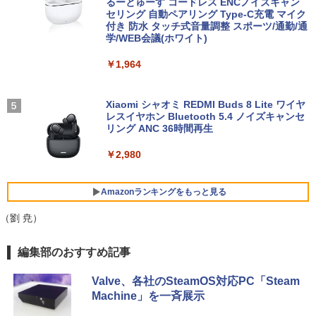
カメラ/USB-C/中古/ノートパソコン/タブ
るーとゅーす コードレス ENCノイズキャン
レット/Windows11
セリング 自動ペアリング Type-C充電 マイク
￥39,980
付き 防水 タッチ式音量調整 スポーツ/通勤/通
リラックマ・日めくり（2027年1月始ま
学/WEB会議(ホワイト)
5
￥35,800
＼本日限定500円値下げ／＼楽天1位！20
4
りカレンダー）
26年最新の超軽量超薄型／モバイルモニ
￥1,964
【ポイント10倍】美品 HP 400 G6 SF 9
ター 15.6インチ フルHD 4K 144Hz タッ
4
￥3,960
世代 Core i5 9500 メモリ8GB 16GB 32
チパネル バッテリー内蔵 無線接続 12モ
13.3インチ 良品 Lenovo ThinkPad X13
GB 新品M.2SSD256GB 512GB office付
デル選択 非光沢 IPSパネル Type-C HDM
4
Gen2 Type-20XJ フルHD / Windows11/
き デスクトップパソコン 中古パソコン P
I 軽量 薄型 リモートワーク ディスプレイ
Xiaomi シャオミ REDMI Buds 8 Lite ワイヤ
高性能 AMD Ryzen 5-5650u/ 16GB/ 爆
C Windows11 pro Win11 3画面 PC 800
持ち運び ポータブルモニター
レスイヤホン Bluetooth 5.4 ノイズキャンセ
速NVMe式256GB-SSD/ カメラ/ 無線Wi-
600 G5 G4 モニタ セット オフィス 2024
リング ANC 36時間再生
Fi6/ Office付き/ Win11【中古ノートパソ
搭載 選択可 8世代 10世代 DELL 1311a
￥12,480
コン 中古パソコン 中古PC】税込送料無
￥2,980
料 あす楽対応 当日発送
￥35,860
￥34,990
Dell Technologies P2422H プロフェッ
Amazonランキングをもっと見る
5
ショナルシリーズ 23.8インチワイドモニ
【中古】富士通 ESPRIMO D588 整備済
タ / 1920×1080 / HDMI、VGA、Display
（劉 尭）
5
み品 第9世代 Intel Core i3-9100 / Core i
Port / ブラック（スタンド一部:シルバ
【中古】【極軽極薄】東芝 dynabook G
5-9500 デスクトップPC メモリ8GB M.2
ー）中古モニター 送料無料 3か月保証付
5
BRUCE WAYNE feat. Flo Milli, ATL Jacob
【Amazon.co.jp限定】 い・ろ・は・す 2L P
薬屋のひとりごと 17巻 (デジタル版ビッグガ
83 13.3型FHD(1920x1080)液晶 第11世
SSD256GB DVD Office2021 Windows1
き0830-1
編集部のおすすめ記事
[Explicit]
ET ラベルレス ×8本
ンガンコミックス)
代Core i5/ 8GB / SSD256GB / Webカメ
1Pro DVI-D DisplayPort パソコン単体
ラ内蔵 / USB Type-C / HDMI / 無線LAN
￥14,800
Valve、各社のSteamOS対応PC「Steam
Bluetooth / Win11 Pro搭載 /Office 202
￥250
￥1,112
￥770
￥21,800
Machine」を一斉展示
4 H&B / Aランク