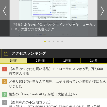
【特集】あなたのPCスペックにドンピシャな「ローカル
LLM」の選び方と快適化テク
●
●
●
●
●
アクセスランキング
1時間
24時間
1週間
1カ月
【本日みつけたお買い得品】モトローラのスマホが約1万7,000
円で購入可能
メモリ8GBで仕事なんて無理……そう思っていた時期が僕にもあ
りました
格安の「DeepSeek API」が近日大幅値上げへ
【西川和久の不定期コラム】
超小型11LにRTX 5080！ZOTAC「MAGNUS ONE」最上位機の