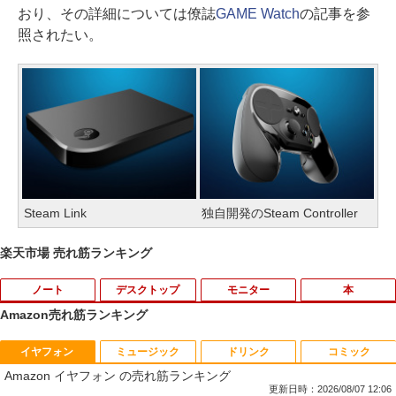
おり、その詳細については僚誌
GAME Watch
の記事を参
照されたい。
Steam Link
独自開発のSteam Controller
楽天市場 売れ筋ランキング
ノート
デスクトップ
モニター
本
Amazon売れ筋ランキング
イヤフォン
ミュージック
ドリンク
コミック
【楽天1位常連】【新品】 2026年最新モ
HP EliteDesk800 G4 SFF オフィス付き
DELL デル・テクノロジーズ Dell Pro 2
角川まんが学習シリーズ 世界の歴史
1
1
1
1
Amazon イヤフォン の売れ筋ランキング
デル ノートパソコン パソコン JIS 日本
Corei5-8500 / メモリ16GB / HDD500GB
3.8 ディスプレイ E2425HM 【法人限
全20巻定番セット [ 羽田 正 ]
語キーボード 第14世代CPU搭載 Windo
windows11 Pro 中古 デスクトップパソ
定】【NE直】
更新日時：2026/08/07 12:06