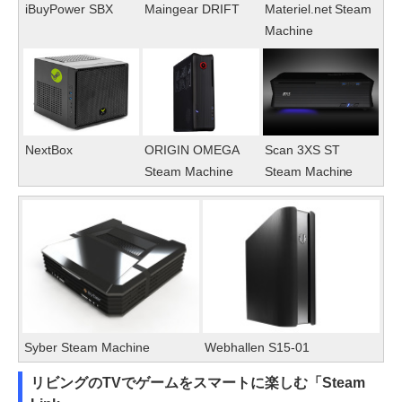
iBuyPower SBX
Maingear DRIFT
Materiel.net Steam
Machine
NextBox
ORIGIN OMEGA
Scan 3XS ST
Steam Machine
Steam Machine
Syber Steam Machine
Webhallen S15-01
リビングのTVでゲームをスマートに楽しむ「Steam