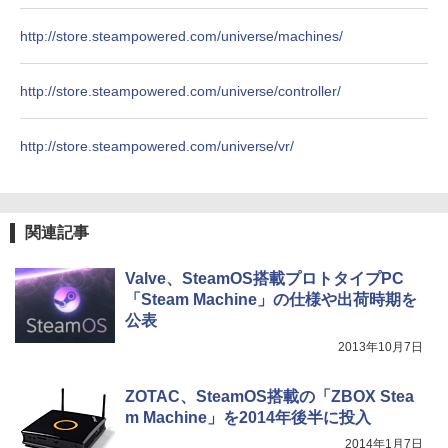
￥810
￥2,009
http://store.steampowered.com/universe/machines/
http://store.steampowered.com/universe/controller/
http://store.steampowered.com/universe/vr/
関連記事
Valve、SteamOS搭載プロトタイプPC
「Steam Machine」の仕様や出荷時期を
公表
2013年10月7日
ZOTAC、SteamOS搭載の「ZBOX Stea
m Machine」を2014年後半に投入
2014年1月7日