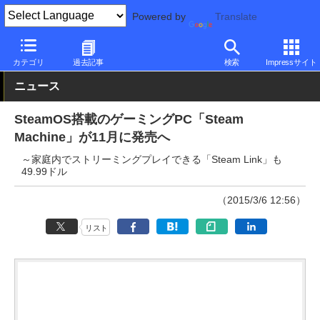
Powered by
Translate
PC Watch
パソコン/タブレット/スマートフォン
ゲーミングパソ
カテゴリ
過去記事
検索
Impressサイト
ニュース
SteamOS搭載のゲーミングPC「Steam
Machine」が11月に発売へ
～家庭内でストリーミングプレイできる「Steam Link」も
49.99ドル
（2015/3/6 12:56）
リスト