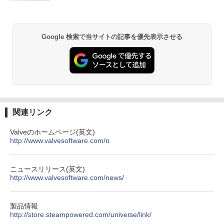
￥38,500
BRUCE WAYNE feat. Flo Milli, ATL Jacob
by Amazon 天然水 ラベルレス 500ml ×24本
異世界居酒屋「のぶ」(22) (角川コミックス・
[Explicit]
富士山の天然水 バナジウム含有 水 ミネラル
エース)
ウォーター ペットボトル 静岡県産 500ミリリ
Google 検索で当サイトの記事を優先表示させる
ットル (Smart Basic)
￥250
￥832
￥1,380
On My Road (Stadium ver.)
ONE PIECE モノクロ版 115 (ジャンプコミッ
クスDIGITAL)
by Amazon 天然水ラベルレス 2L×9本
￥250
￥594
￥1,117
関連リンク
Valveのホームページ(英文)
http://www.valvesoftware.com/n
On My Road (Stadium ver.)
HUNTER×HUNTER モノクロ版 39 (ジャンプ
コミックスDIGITAL)
by Amazon 炭酸水 ラベルレス 500ml ×24本
強炭酸水 ペットボトル 500ミリリットル (Sm
￥250
art Basic)
￥572
ニュースリリース(英文)
http://www.valvesoftware.com/news/
￥1,625
BUGS LIFE
スーパーの裏でヤニ吸うふたり 9巻 (デジタル
製品情報
版ビッグガンガンコミックス)
http://store.steampowered.com/universe/link/
コカ・コーラ やかんの麦茶 from 爽健美茶 ラ
ベルレス 650mlPET×24本
￥250