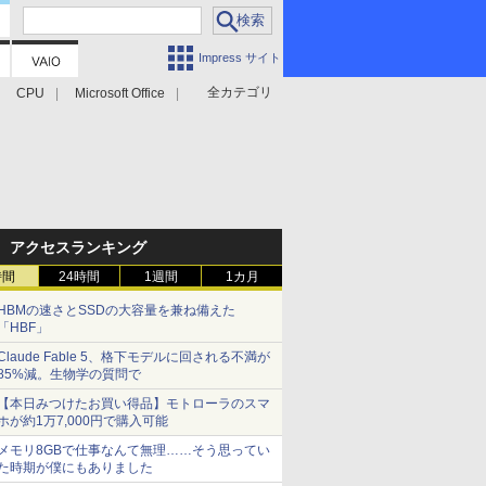
Impress サイト
全カテゴリ
CPU
Microsoft Office
アクセスランキング
時間
24時間
1週間
1カ月
HBMの速さとSSDの大容量を兼ね備えた
「HBF」
Claude Fable 5、格下モデルに回される不満が
85%減。生物学の質問で
【本日みつけたお買い得品】モトローラのスマ
ホが約1万7,000円で購入可能
メモリ8GBで仕事なんて無理……そう思ってい
た時期が僕にもありました