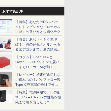
おすすめ記事
【特集】あなたのPCスペッ
クにドンピシャな「ローカル
LLM」の選び方と快適化テク
【特集】あぢぃ～もう無理
ぽ！千円の闘魂タオルから着
るエアコンまで、夏の冷感グ
ッズ一挙紹介
【コラム】OpenClawと
Qwen3.5-9Bプリインで届い
てすぐローカルAIが動くミニ
PC「SER9 Pro」
【レビュー】給電が途切れな
い優れもの！バッファロー製
Type-C充電器の検証で分か
ったこと
【特集】電源内蔵で0.9Lの衝
撃。Core Ultra X7の性能を極
限まで引き出したミニ
PC「GPD BOX」