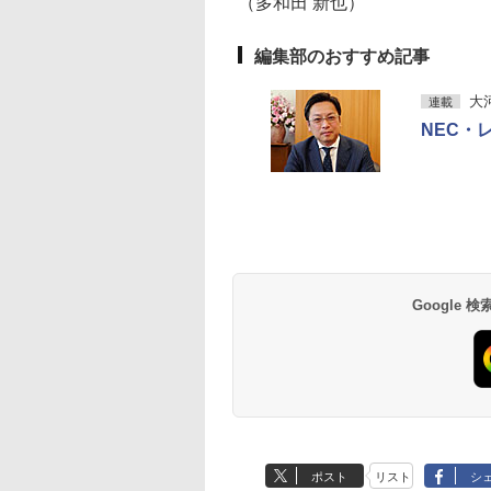
（多和田 新也）
Pro 4K 3画面出力 M6
Ultra
編集部のおすすめ記事
大
連載
NEC・
薬屋のひとりごと 17
異世界居酒屋「の
巻 (デジタル版ビッグ
ぶ」(22) (角川コミッ
ガンガンコミックス)
クス・エース)
￥770
￥832
Google
ポスト
リスト
シ