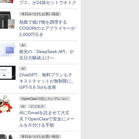
型 ソニー
pc 16GB+1TB
24KG3YX1bmipx
Pro 4K 
プス」が24袋セットでオトク
Ultra
本日みつけたお買い得品
熱風で揚げ物を調理する
COSORIのエアフライヤーが
2,000円引き
AI
格安の「DeepSeek API」が
近日大幅値上げへ
AI
ChatGPT、無料プランもテ
キストチャットが無制限に。
GPT-5.6 Solも改善
OpenClawで試したいアレコレ
AI
ビジネス
AIにGmailを読ませて大丈
夫？OpenClawで安全にメー
ルを片付ける手順
本日みつけたお買い得品