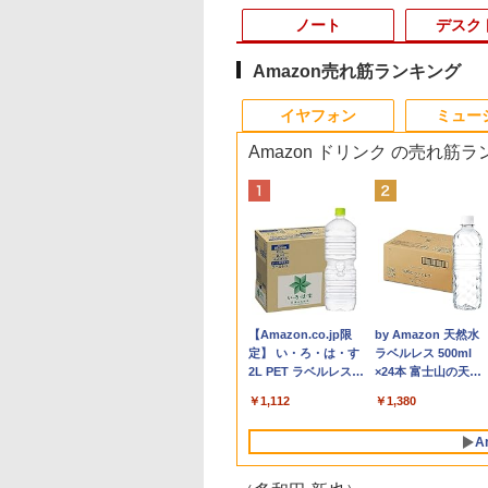
ノート
デスク
Amazon売れ筋ランキング
10
10
10
10
1
1
1
1
2
2
2
2
イヤフォン
ミュー
Amazon ドリンク の売れ筋
品】14インチワイ
el Core i7搭載】
買い物マラソ開催
ビマガジン特別編
【★最大100%ポイン
【エントリーでポイン
MAZZEL 1st
液晶ディスプレイ ア
【期間限定 ポイント
【今だけ】全品ポイン
R090-DELL E2220H
アンダーニンジャ
中古ノートパソコン
デスクトップパソコ
中古モニター | 液晶
杖と剣のウィストリ
晶 フルHD ノート
 OptiPlex 3050 SFF
P最大31.5%還元】
ウルトラマンシリ
ト】【第8世代・4コ
ト100％還元のチャン
photobook with
イ・オー・データ DI-
UP＆クーポン配布】
ト10倍 お買い物マラソ
21.5インチ 液晶モニタ
（18） 【電子書籍】[
HP ProBook 450 G5
デル DELL optiplex
ィスプレイ | I-O DA
（16） 【電子書籍】
ン office付き
ペースデスクトッ
ー 27/34型
60周年記念 全ウ
ア・8スレッド】HP
ス】GMKtec ミニPC
ZEAL [ MAZZEL ]
A271DB [ワイド液晶
Lenovo 500e
ン★8/4～8/11★中古パ
1点 フル
花沢健吾 ]
G6 G7 G8 第10世代
3070SF Micro 9世代
| LCD-AH241EDB-B
大森藤ノ ]
l Pentium GOLD
コン/DDR4
z/200hz/100hz ゲ
ラマン記録大鑑 [
ProBook 450 G6/第8世
AMD Ryzen 5 7640HS
ディスプレイ 27
Chromebook Gen 4s
ソコン デスクトップ
HD(1920x1080)
Core i3/i5選択可
Core i5 メモリ8GB
| 23.8型ワイドTFT
800
800
,999
,500
￥34,800
￥91,999
￥4,950
￥15,380
￥36,800
￥22,800
￥3,650
￥792
￥24,980
￥32,780
￥6,280
￥594
0Y メモリ8GB M.2
B、
ングモニター USB
社 ]
代 Core i5/メモ
6コア12スレッド
型/1920×1080/3辺フレ
2in1 ノートパソコン
PC FUJITSU
DisplayPort/VGA 応答
Windows11 Pro Off
16GB SSD256GB
1920×1080(フルHD) 
Anker Soundcore
BRUCE WAYNE feat.
【Amazon.co.jp限
Anker Soundcore
BRUCE WAYNE feat
by Amazon 天然水
A SSD256GB
256GB/Windows11Pro
E-C端子対応 HDMI
リ:8GB/16GB/SSD:256GB/512GB/1TB/15.6
MAX5.0GHz DDR5
ームレス]
83L5S00000
ESPRIMO Q558/B
速度:5ms ★送料無料
2024付き メモリ16G
HDMI office
LEDバックライト | 
P40i ブラック
Flo Milli, ATL Jacob
定】 い・ろ・は・す
P31i ブラック
Flo Milli, ATL Jacob
ラベルレス 500ml
.0 HDMI WEBカ
INGSOFT WPS
 1ms応答 ㍶モニタ
型液晶/WEBカメラ/Wi-
32GB/最大128GB
ChromeOS N100 メモ
Core i5 9500T メモリ
★【中古動作品】
SSD512GB 15.6型
Windows11 pro Win
ピーカー内蔵 2系統
[Explicit]
2L PET ラベルレス
[Explicit]
×24本 富士山の天然
Bluetooth 無線
ce/WiFi、
パソコン モニター 非
fi/Bluetooth/USB3.1/Type-
Radeon 760M PCIe3.0
リ4GB eMMC64GB
8GB 中古SSD 2.5イン
Webカメラ テンキー
4K 対応 ミニPC デ
力(VGA・HDMI) | V
￥7,990
￥5,990
×8本
水 バナジウム含有 
Windows11 JIS
etooth/光学ドライ
 スピーカー内蔵
C/HDMI/中古PC 中古ノ
M.2 2280 SSD1TB/最
11.6インチ タッチ対応
チ256GB Windows11
軽量 ビジネス 在宅
トップパソコン デス
ケーブル・電源ケー
￥250
￥1,112
￥250
￥1,380
ミネラルウォーター
 日本語配列キーボ
VD）/4Kディスプ
/Freesync/MPRT1ms/VESA
ートパソコン
大2×8TB USB4
再生品Aランク
Pro 64bit【送料無料】
学生向け
トップ PC 中古パソ
ル付属【30日保証】
ペットボトル 静岡県
 ノートPC
対応【整備済み中
 ブルーライト軽減
Windows11 Win11正式
Bluetooth5.2 2.5Gbps
【1年保証】
ン 1186aR 10249091
A
産 500ミリリットル
11【NC14J】
】
7X3A
対応
LAN*2 VESA 静音
(Smart Basic)
mini pc Windows11