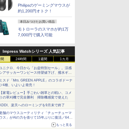
Philipsのゲーミングマウスが
約1,200円オトク！
本日みつけたお買い得品
モトローラのスマホが約1万
7,000円で購入可能
Impress Watchシリーズ 人気記事
時間
24時間
1週間
1カ月
ユニクロ、今日から「お盆特別セール」。涼感
シアサッカーワンピース待望値下げ、撥水ギア
ショーツは1990円に
ミスド「Mrs. GREEN APPLE」のコラボドーナ
ツ4種、いよいよ発売！
【家電レビュー】手ごわい雑草との戦い、コメ
リの草刈機で完全勝利 掃除機感覚で使えた
KDDI、楽天へのローミングを9月末で終了
老舗のマウスユーティリティ「チューチューマ
ウス」がAIの力を借りて15年ぶりに復活／64bit
化、Windows 10/11、「Chrome」も走り回
もっと見る
る。復活記念で2026年末まで500円