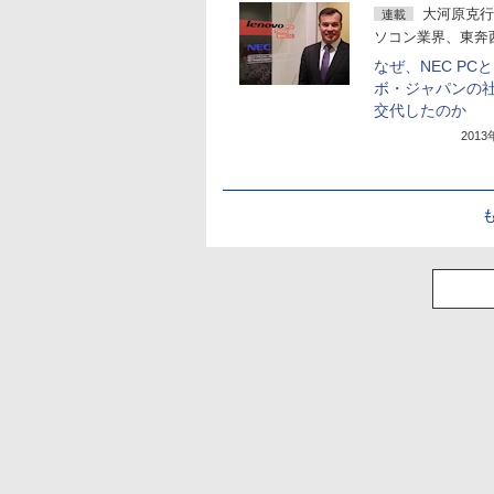
大河原克行
連載
ソコン業界、東奔
なぜ、NEC PC
ボ・ジャパンの
交代したのか
201