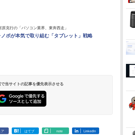
ン
向け
リング 自動ペアリン
グ Type-C充電 マイ
ク付き 防水 タッチ式
音量調整 スポーツ/通
勤/通学/WEB会議(ホ
河原克行の「パソコン業界、東奔西走」
ワイト)
レノボが本気で取り組む「タブレット」戦略
ONE PIECE モノクロ
HUNTER×HUNTER
スーパーの裏でヤニ吸
版 115 (ジャンプコミ
モノクロ版 39 (ジャ
うふたり 9巻 (デジタル
ックスDIGITAL)
ンプコミックス
版ビッグガンガンコミ
DIGITAL)
ックス)
￥594
￥572
￥810
 検索で当サイトの記事を優先表示させる
ェア
はてブ
note
LinkedIn