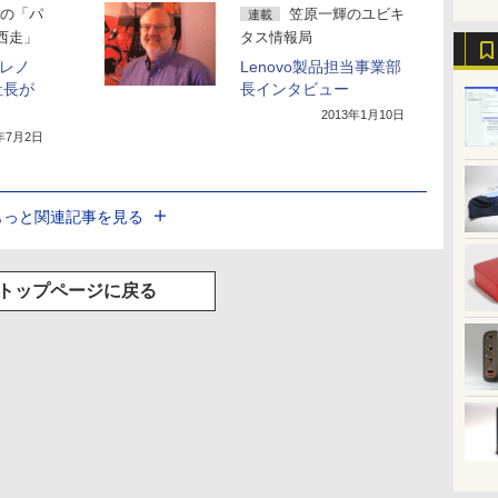
の「パ
笠原一輝のユビキ
連載
西走」
タス情報局
とレノ
Lenovo製品担当事業部
社長が
長インタビュー
2013年1月10日
3年7月2日
もっと関連記事を見る
トップページに戻る