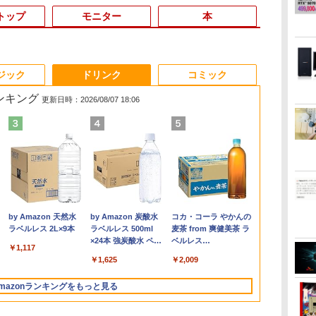
トップ
モニター
本
3
3
3
3
4
4
4
4
5
5
5
5
6
6
6
6
ジック
ドリンク
コミック
ランキング
更新日時：2026/08/07 18:06
ン
デ
ア
送料無料 あす楽対応 即
Win11搭載 デスクトッ
【期間限定10%OFFク
町人Aは悪役令嬢をど
超得2,000円OFF&P5倍
【最新モデル】デスク
ゲーミングモニター
キングダム 80 （ヤン
【新品】【楽天1
Acer｜エイサー 超小型
【新商品特価11699
日本史探偵コナン 全12
【マラソンセ
程度良好 SSD
【sRGB90%
魔女と傭兵（9
TA
[
日発送 中古良品 フル
プパソコン ミニPC
ーポン 8/12 10時まで】
うしても救いたい〜ど
｜第8世代 office付き
トップパソコン 一体型
21.5インチ PCモニタ
グジャンプコミック
位！】ノートパソコン
デスクトップパソコン
円！8/11 1:59迄】モバ
巻セット [ 青山 剛昌 ]
中ポイント5
12世代 Core 
楽天1位 モバ
子書籍】[ 宮木
-B
HD対応WUXGA 12.1イ
miniPC 初心者向け
モニター 21.5型 液晶デ
ぶと空と氷の姫君〜
｜楽天1位 三冠獲得｜
22型液晶 Core i5 高速
ー 100Hz 5ms
ス） [ 原 泰久 ]
新品第13世代CPU搭載
RB102-
イルモニター 15.6イン
ノートパソコン
古】 HP Pro S
ー 15.6イン
￥12,936
￥792
ンチ Panasonic Let's
Office付き
ィスプレイ ベゼル ディ
10【電子書店共通特典
豪華特典付き｜最大
CPU搭載 Windows11
1920×1080 FHD VAパ
ノートPC Office付き
N18U(Windows 11
チ ポータブルモニター
代 Core i5 
G9Core i5 12
耐久アルミ合
￥28,589
￥39,800
￥9,480
￥726
￥29,800
￥42,980
￥8,999
￥770
￥29,800
￥52,800
￥11,699
￥29,980
￥62,800
￥11,980
ice
|
note CF-SZ6Z
Windows11 初心者向
スプレイ 液晶モニター
イラスト付】 【電子書
180日保証｜Core i5 第
& Office付き メモリ
ネル ノングレア 非光
ノートパソコン 初心者
Pro/Intel Processor
モバイルディスプレイ
16GB M.2 S
3.0GHzSSD
780g sRGB
.
Anker Soundcore
On My Road
by Amazon 天然水
【2026年アップグレ
On My Road
by Amazon 炭酸水
Xiaomi シャオミ
BUGS LIFE
コカ・コーラ やかんの
B
ス
Windows11 七世代
け 初期設定済 省スペー
PCモニター 壁掛け フ
籍】[ 目黒三吉 ]
8世代｜中古ノートパ
8GB SSD256GB Wi-Fi
沢 チルト調整 PCモニ
向け Windows11 初期
N150/メモリ 8GB/SSD
1920×1080 フルHD IPS
13.3インチ 
256GB(NVMe
IPS 1920x10
Liberty 5 ミッドナイ
(Stadium ver.)
ラベルレス 2L×9本
ード版】AOKIMI ワ
(Stadium ver.)
ラベルレス 500ml
REDMI Buds 8 Lite ワ
麦茶 from 爽健美茶 ラ
11
入
Core i7-7600U 16GB
ス 高さ4.4cm 軽量 モ
リッカーレス
ソコン Windows11
対応 USB3.0 一体型PC
ター simplus シンプラ
設定済 Webカメラ
256GB) RB102-N18U
パネル 非光沢 HDR ス
ングレア We
500GBメモリ
HDR/FreeSy
￥250
トブラック
イヤレスイヤホン
×24本 強炭酸水 ペッ
イヤレスイヤホン
ベルレス
スク
GA
爆速512GB-SSD カメ
ニター取り付け可 イン
FreeSync 21.5インチ
office付き｜15.6型 テ
テンキー付きキーボー
ス SP-NMT21【送料無
zoom 日本語キーボー
ピーカー内蔵 保護カバ
無線LAN Wi-F
DVDマルチ
カット TypeC
￥250
￥1,117
￥250
水
bluetooth イヤホン
トボトル 500ミリリ
Bluetooth 5.4 ノイズ
650mlPET×24本
勤務
ク
ブ
ラ 無線 Office付
テルCeleron メモリ
角度調節 FullHD ブル
ンキー付き｜ノートパ
ド＆マウスプレゼント
料】【レビューでモニ
ド 14.1型 Intel
ー付き 軽量 薄型 Type-
Bluetooth
Win11Pro【s
ピーカー/カ
￥14,990
￥1,964
￥1,625
￥3,480
￥2,009
V12 小型軽量 ブルー
ットル (Smart
キャンセリング ANC
コ
Win11【ノートパソコ
8GB 高速SSD 256GB
ーライトカット VAパネ
ソコンWindows11 第8
付き 在宅勤務 テレワ
タークリーナープレゼ
Celeron メモリ8GB
C ミニHDMI 在宅 テレ
Windows11
【ky】
PS4/PS5/XBO
トゥースHi-Fi 最大
Basic)
36時間再生
ン 中古パソコン 中古
USB 3.0 HDMI 2画面同
ル VESAフル FHDノン
世代｜ノートパソコン
ーク 家庭用 省スペー
ント】【メーカー1年
SSD1TB(最大) 大容量
ワーク simplus シンプ
dynabook G
サブモニター c
mazonランキングをもっと見る
36時間再生 ぶるーと
PC】（Windows10も
時出力可 無線機能 テレ
グレア MAXZEN
｜パソコン｜PC｜中古
スPC
保証】
バッテリービジネス 大
ラス SP-MBM156 【送
期設定済 す
ゅーす コードレス
対応可能 Win10）
ワーク 在宅勤務 パソコ
JM22CH02
PC
学生 プレゼント 学生
料無料】
90日保証 送
ENCノイズキャンセ