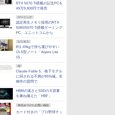
RTX 5070 Ti搭載の記念PCを
49万9,800円で発売
ゲーミング
認定再生メモリ採用のRTX
7
7
7
7
8
8
8
8
9
9
9
9
10
10
10
10
5080/5070 Ti搭載ゲーミング
PC、ユニットコムから
ビジネス
約1.49kgで持ち運びやすい
15.6型ノート「Aspire Lite
15」
ール期間
搭載 第
広色域 】
） 【電
エントリーで最大10
【中古ゲーミングPC】
ふかふかダンジョン攻
【1,600円OFFクーポ
＼11日まで限定価格／
「セールで99,900円」
【16%OFF！8/11 1:59
【幼児ドリル部門ラン
【新品】14インチワイ
【Intel Core i7搭載】
【お買い物マラソ開催
テレビマガジン特別編
【★最大10
【エントリ
MAZZEL 1
液晶ディス
倍】中古
i5【中
イルモニタ
真人 ]
倍！｜
構成が選択できる！
略記〜俺の異世界転生
ン 8/4 20:00-8/11
ノートパソコン 新品
GEEKOM A7 Max ミニ
まで】AOPEN ゲーミ
キング第1位】 学習参
ド液晶 フルHD ノート
Dell OptiPlex 3050 SFF
中！P最大31.5%還元】
集 ウルトラマンシリ
ト】【第8世
ト100％
photobook
イ・オー・デ
AI
 第11世
FF 400
チ 5mm薄型
MicrosoftOffice 2024
Ryzen7 Ryzen5 BTO
冒険譚〜/ 20 【電子書
01:59】Xiaomi モニタ
Intel Pentium GOLD
PC AMD Ryzen 9
ングモニター 23.8イン
考書 問題集 ちえ・も
パソコン office付き
省スペースデスクトッ
モニター 27/34型
ーズ60周年記念 全ウ
ア・8スレッ
ス】GMKt
ZEAL [ MA
A271DB
Claude Fable 5、格下モデル
メモリ
500
金製 軽量
可｜Sony VAIO Pro
新品ケース 新品SSD
籍】[ KAKERU ]
ー A27i 2026 Xiaomi
6500Y メモリ12GB
7940HS搭載
チ IPS フルHD 非光
じ・かずを学ぶ決定版
Intel Pentium GOLD
プパソコン/DDR4
260hz/200hz/100hz ゲ
ルトラマン記録大鑑 [
ProBook 4
AMD Ryze
ディスプレ
￥26,999
￥85,980
￥792
￥15,580
￥32,800
￥99,900
￥14,980
￥15,800
￥34,800
￥37,800
￥14,999
￥16,500
￥34,800
￥91,999
￥4,950
￥15,380
に回される不満が85%減。生
SD256GB
72% 非光沢
VJPG/K13 ブラック｜
新品クーラー使用
Monitor A27i 2026 デ
SSD256GB
【8745HS/H255より上
沢 200Hz (144Hz
「七田式プリントD」
6500Y メモリ8GB M.2
16GB、
ーミングモニター USB
講談社 ]
代 Core i5
6コア12
型/1920×
物学の質問で
フルHD ノ
) + HDD
80FHD
Office付き｜13.3型フ
CPU・グラボ選択可能
ィスプレイ 1080P 27
Windows11 WPS
位】Radeon 780M(単
165Hz 対応) 0.5ms
SATA SSD256GB
SSD:256GB/Windows11Pro
TYPE-C端子対応 HDMI
リ:8GB/16G
MAX5.0GH
ームレス]
bカメラ
ー16GB
nc/ブルー
ルHD高解像度｜Core
GeForce GTX 1660
インチ 144Hzリフレッ
Office付き 初期設定済
体GPU級性能)｜
sRGB 99% AMD
USB3.0 HDMI WEBカ
& KINGSOFT WPS
端子 1ms応答 ㍶モニタ
型液晶/WEB
32GB/最大
i
/HDMI/ス
i5 第10世代 10210Uメ
SUPER / Ti / RTX3050
シュレート sRGB99%
み 15.6インチ フルHD
128GB DDR5拡張可能
FreeSync Premium
メラ Bluetooth 無線
Office/WiFi、
ー パソコン モニター 非
fi/Bluetoot
Radeon 76
HBMの速さとSSDの大容量
mtb-k】
バー付
モリ 8GB｜Wi-Fi
/ RTX3060Ti
1670万色 300nits ΔE
ノートPC 初心者 学生
｜USB4×2｜4画面8K
HDR10 HDMI 2.0
LAN Windows11 JIS
Bluetooth/光学ドライ
光沢 スピーカー内蔵
C/HDMI/
M.2 2280
を兼ね備えた「HBF」
 東芝
X/Switch/PC/Mac
Bluetooth WEBカメラ
Windows11 店長おす
＜1 低ブルーライト 大
在宅ワーク テンキー
｜デュアル2.5G LAN
DisplayPort 1.2 スピ
規格 日本語配列キーボ
ブ（DVD）/4Kディスプ
HDR/Freesync/MPRT1ms/VESA
ートパソコ
大2×8TB 
83/HS 初
ocopar
内蔵 大容量 高性能 超
すめ ハイコスパ 綺麗
画面 TÜV認証 目にや
Wi-Fi Bluetooth HDMI
｜3年保証｜Win11 Pro
ーカー・ヘッドフォン
ード ノートPC
レイ対応【整備済み中
対応 ブルーライト軽減
Windows1
Bluetooth
本日みつけたお買い得品
ぐ使える
軽量 中古パソコン オ
Zen3
さしい 調整可能なス
日本語キーボード 安い
｜在宅/クリエイター/
端子搭載 ゼロフレーム
win11【NC14J】
古品】
MF27X3A
対応
LAN*2 V
カード付きの「プロ野球チッ
料無料
フィス付き 中古PC 薄
タンド VESA規格
ホワイト 白
ゲーミング向け mini
スピーカー搭載 VESA
mini pc W