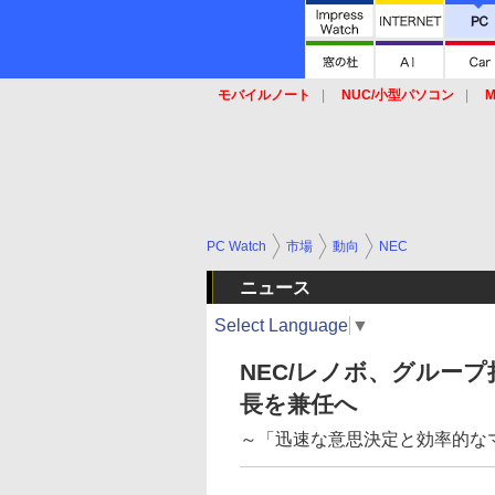
モバイルノート
NUC/小型パソコン
M
SSD
キーボード
マウス
PC Watch
市場
動向
NEC
ニュース
Select Language
▼
NEC/レノボ、グルー
長を兼任へ
～「迅速な意思決定と効率的な