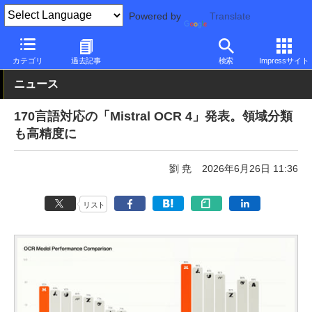
Powered by
Translate
PC Watch
市場
AI
その他
カテゴリ
過去記事
検索
Impressサイト
ニュース
170言語対応の「Mistral OCR 4」発表。領域分類
も高精度に
劉 尭
2026年6月26日 11:36
リスト