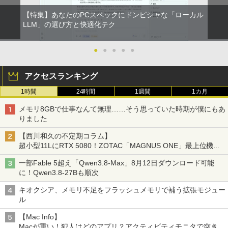
【特集】あなたのPCスペックにドンピシャな「ローカル
LLM」の選び方と快適化テク
●
●
●
●
●
アクセスランキング
1時間
24時間
1週間
1カ月
メモリ8GBで仕事なんて無理……そう思っていた時期が僕にもあ
りました
【西川和久の不定期コラム】
超小型11LにRTX 5080！ZOTAC「MAGNUS ONE」最上位機の
実力を探る
一部Fable 5超え「Qwen3.8-Max」8月12日ダウンロード可能
に！Qwen3.8-27Bも順次
キオクシア、メモリ不足をフラッシュメモリで補う拡張モジュー
ル
【Mac Info】
Macが重い！犯人はどのアプリ？アクティビティモニタで突き止