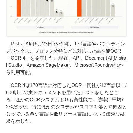
Mistral AIは6月23日(仏時間)、170言語やバウンディン
グボックス、ブロック分類などに対応した高性能OCR
「OCR 4」を発表した。現在、API、Document AI(Mistra
l Studio、Amazon SageMaker、Microsoft Foundry内)か
ら利用可能。
OCR 4は170言語に対応したOCR。同社が12言語以上/
600以上の実ドキュメントを用いたテストをしたとこ
ろ、ほかのOCRシステムよりも高性能で、勝率は平均7
2%だった。特にほかのシステムがスコアを落とす原因と
なっている希少言語や低リソース言語において優秀な結
果を示した。