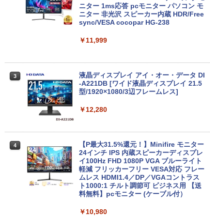
パソコン win11 office付・整備済み品・
ニター 1ms応答 pcモニター パソコン モ
メモリ8GB / 高速SSD搭載 / Webカメラ /
ニター 非光沢 スピーカー内蔵 HDR/Free
HDMI・VGA / WiFi / 超軽量モバイルノー
sync/VESA cocopar HG-238
ト ・初期設定不要
￥11,999
￥14,800
液晶ディスプレイ アイ・オー・データ DI
3
【全品最大2500円OFFクーポン】【贅沢
-A221DB [ワイド液晶ディスプレイ 21.5
3
な性能を手の届く価格でCorei5 CPU+Off
型/1920×1080/3辺フレームレス]
ice2019 H&B】 富士通 LIFEBOOK A577
第7世代 Core i5 メモリ 4GB/8GB/16GB
￥12,280
SSD128GB/256GB/512GB/1TB DVD テ
ンキー Windows11 中古 PC 中古ノート
PC中古ノートパソコン 中古パソコン 15.
6インチ
【P最大31.5%還元！】Minifire モニター
4
24インチ IPS 内蔵スピーカーディスプレ
￥14,800
イ100Hz FHD 1080P VGA ブルーライト
軽減 フリッカーフリー VESA対応 フレー
ムレス HDMI1.4／DP／VGAコントラス
ト1000:1 チルト調節可 ビジネス用 【送
月間ベストプライス 中古ノートパソコン
料無料】pcモニター (ケーブル付）
4
第10世代 Core i3 Windows11 メモリ8G
B 高速SSD256GB 15.6インチ 事務作業
￥10,980