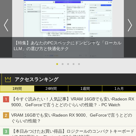
【特集】あなたのPCスペックにドンピシャな「ローカル
LLM」の選び方と快適化テク
●
●
●
●
●
アクセスランキング
1時間
24時間
1週間
1カ月
【今すぐ読みたい！人気記事】VRAM 16GBでも安いRadeon RX
9000、GeForceで言うとどのぐらいの性能？ - PC Watch
VRAM 16GBでも安いRadeon RX 9000、GeForceで言うとどの
ぐらいの性能？
【本日みつけたお買い得品】ロジクールのコンパクトキーボード