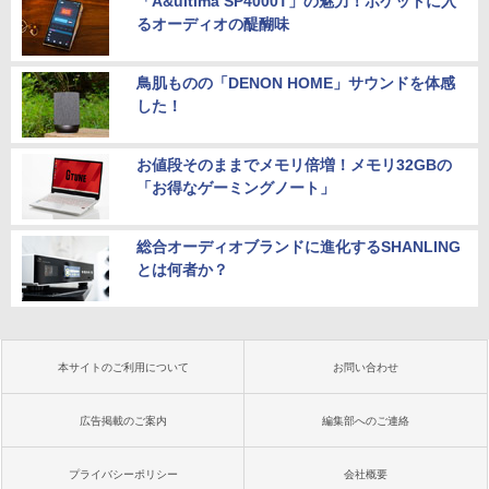
「A&ultima SP4000T」の魅力！ポケットに入
るオーディオの醍醐味
鳥肌ものの「DENON HOME」サウンドを体感
した！
お値段そのままでメモリ倍増！メモリ32GBの
「お得なゲーミングノート」
総合オーディオブランドに進化するSHANLING
とは何者か？
本サイトのご利用について
お問い合わせ
広告掲載のご案内
編集部へのご連絡
プライバシーポリシー
会社概要