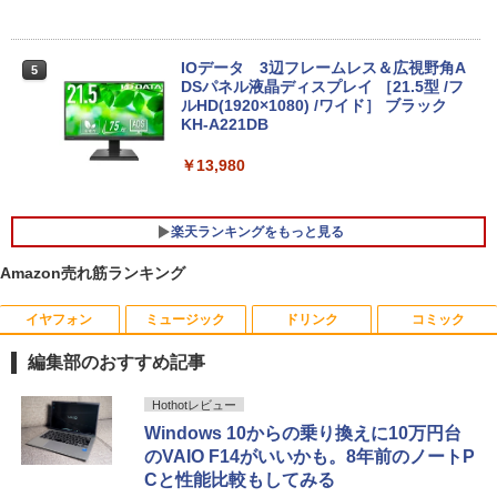
に最適 無線LAN Wi-Fi搭載 Bluetooth対
応 Webカメラ内蔵 ZOOM対応 富士通 A
5510/DX 初期設定済 すぐ使える 90日保
証 送料無料
IOデータ 3辺フレームレス＆広視野角A
5
DSパネル液晶ディスプレイ ［21.5型 /フ
￥22,480
ルHD(1920×1080) /ワイド］ ブラック
KH-A221DB
￥13,980
LTE対応 中古美品 / タッチ 10.5インチ M
5
icrosoft Surface GO2 Model.1927 フル
HD対応WUXGA/ 第8世代CoreM3-8100
楽天ランキングをもっと見る
Y/ 8GB/ 爆速NVMe 128GB-SSD/ カメラ/
Wi-Fi6/ Office付きWindows11/ Win11
Amazon売れ筋ランキング
中古ノートパソコン 中古パソコン 中古P
C タブレット 税込送料無料 即日発送
イヤフォン
ミュージック
ドリンク
コミック
BARFOUT! SPECIAL EDITION EARLY
1
￥20,990
AUTUMN 2026 / TIME TRAVEL 岩本 照
編集部のおすすめ記事
（Snow Man） [ ブラウンズブックス ]
Anker Soundcore P40i オフホワイト
BRUCE WAYNE feat. Flo Milli, ATL Jacob
by Amazon 天然水 ラベルレス 500ml ×24本
薬屋のひとりごと 17巻 (デジタル版ビッグガ
Hothotレビュー
￥1,870
[Explicit]
富士山の天然水 バナジウム含有 水 ミネラル
ンガンコミックス)
Windows 10からの乗り換えに10万円台
ウォーター ペットボトル 静岡県産 500ミリリ
￥7,990
のVAIO F14がいいかも。8年前のノートP
ットル (Smart Basic)
￥250
￥770
Cと性能比較もしてみる
2026年度版 英検準2級 過去6回全問題集
2