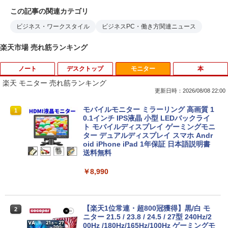
この記事の関連カテゴリ
ビジネス・ワークスタイル
ビジネスPC・働き方関連ニュース
楽天市場 売れ筋ランキング
ノート
デスクトップ
モニター
本
楽天 モニター 売れ筋ランキング
更新日時：2026/08/08 22:00
【期間限定破格金額！】新生活 新古品 W
モバイルモニター ミラーリング 高画質 1
1
1
in11搭載 パソコンノートパソコンoffice
0.1インチ IPS液晶 小型 LEDバックライ
付き 初心者向けノートPC 初期設定済 1
ト モバイルディスプレイ ゲーミングモニ
5.6型 インテル高速CPU ランダムで発送
ター デュアルディスプレイ スマホ Andr
メモリ4GB～ 高速SSD1TB 最大 フルHD
oid iPhone iPad 1年保証 日本語説明書
Webカメラ zoom 軽量薄型 無線 型番更
送料無料
新で在庫処分
￥8,990
￥12,980
【楽天1位常連・超800冠獲得】黒/白 モ
2
Panasonic Let's note CF-SZ6/12.1型F
ニター 21.5 / 23.8 / 24.5 / 27型 240Hz/2
2
HD / 第7世代 Core i3-7100U /中古ノート
00Hz /180Hz/165Hz/100Hz ゲーミングモ