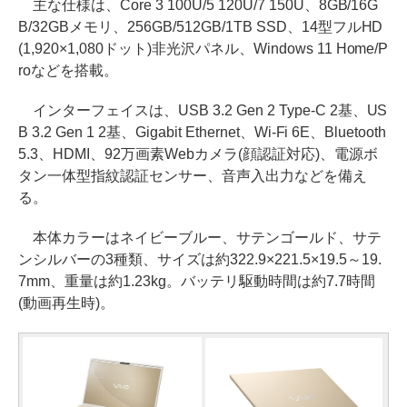
主な仕様は、Core 3 100U/5 120U/7 150U、8GB/16G
B/32GBメモリ、256GB/512GB/1TB SSD、14型フルHD
(1,920×1,080ドット)非光沢パネル、Windows 11 Home/P
roなどを搭載。
インターフェイスは、USB 3.2 Gen 2 Type-C 2基、US
B 3.2 Gen 1 2基、Gigabit Ethernet、Wi-Fi 6E、Bluetooth
5.3、HDMI、92万画素Webカメラ(顔認証対応)、電源ボ
タン一体型指紋認証センサー、音声入出力などを備え
る。
本体カラーはネイビーブルー、サテンゴールド、サテ
ンシルバーの3種類、サイズは約322.9×221.5×19.5～19.
7mm、重量は約1.23kg。バッテリ駆動時間は約7.7時間
(動画再生時)。