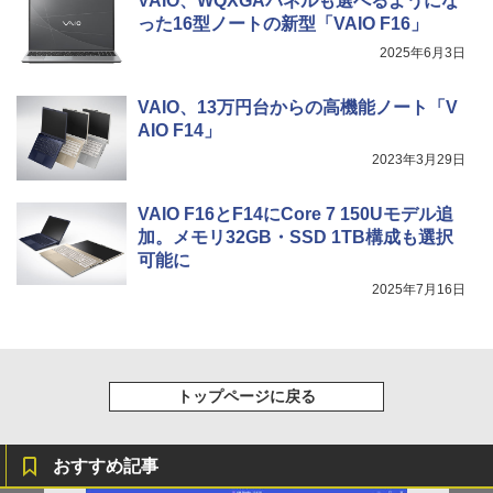
VAIO、WQXGAパネルも選べるようにな
ベル9999の仲間達を手に入れて元パーテ
みきった日本の水 2L 8本 ラベルレス [ ケース
￥250
ィーメンバーと世界に復讐＆『ざま
った16型ノートの新型「VAIO F16」
] [ 水 ] [ ペットボトル ] [ 箱買い ] [ ストック
￥810
Xiaomi シャオミ REDMI Buds 8 Lite ワイヤ
ぁ！』します！【電子書籍】
] [ 水分補給 ]
2025年6月3日
レスイヤホン Bluetooth 5.4 ノイズキャンセ
リング ANC 36時間再生
￥792
￥998
VAIO、13万円台からの高機能ノート「V
￥3,480
AIO F14」
2023年3月29日
VAIO F16とF14にCore 7 150Uモデル追
加。メモリ32GB・SSD 1TB構成も選択
可能に
2025年7月16日
トップページに戻る
おすすめ記事