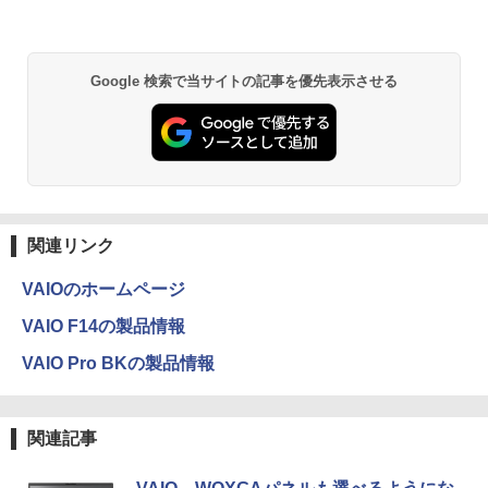
￥1,380
[ 旺文社 ]
Anker Soundcore P31i ブラック
BRUCE WAYNE feat. Flo Milli, ATL Jacob
異世界居酒屋「のぶ」(22) (角川コミックス・
￥1,870
[Explicit]
エース)
【Amazon.co.jp限定】 い・ろ・は・す 2L P
ET ラベルレス ×8本
Google 検索で当サイトの記事を優先表示させる
￥5,990
￥250
￥832
￥1,112
【全巻】 ドラフトキング 1-25巻セット
3
（ヤングジャンプコミックス） [ クロマ
Anker Soundcore Liberty 5 ミッドナイトブ
On My Road (Stadium ver.)
ONE PIECE モノクロ版 115 (ジャンプコミッ
ツ テツロウ ]
ラック
クスDIGITAL)
by Amazon 天然水ラベルレス 2L×9本
￥250
￥17,666
￥14,990
￥594
￥1,117
関連リンク
VAIOのホームページ
【全巻】 ワンパンマン 1-37巻セット
4
【2026年アップグレード版】AOKIMI ワイヤ
On My Road (Stadium ver.)
HUNTER×HUNTER モノクロ版 39 (ジャンプ
（ジャンプコミックス） [ ONE ]
VAIO F14の製品情報
レスイヤホン bluetooth イヤホン V12 小型
コミックスDIGITAL)
by Amazon 炭酸水 ラベルレス 500ml ×24本
軽量 ブルートゥースHi-Fi 最大36時間再生 ぶ
強炭酸水 ペットボトル 500ミリリットル (Sm
￥250
￥18,876
VAIO Pro BKの製品情報
るーとゅーす コードレス ENCノイズキャン
art Basic)
￥572
セリング 自動ペアリング Type-C充電 マイク
付き 防水 タッチ式音量調整 スポーツ/通勤/通
￥1,625
学/WEB会議(ホワイト)
関連記事
BUGS LIFE
スーパーの裏でヤニ吸うふたり 9巻 (デジタル
信じていた仲間達にダンジョン奥地で殺
5
￥1,964
版ビッグガンガンコミックス)
されかけたがギフト『無限ガチャ』でレ
【Amazon.co.jp限定】 伊藤園 磨かれて、澄