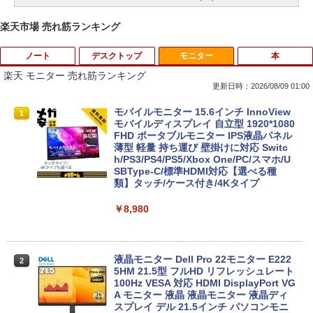
楽天市場 売れ筋ランキング
ノート
デスクトップ
モニター
本
楽天 モニター 売れ筋ランキング
更新日時：2026/08/09 01:00
■新品■Panasonic Let's note CF-SZ5 C
モバイルモニター 15.6インチ InnoView
1
1
F-SZ6 CF-SV1 CF-SV2 CF-SV7 CF-SV8
モバイルディスプレイ 自立型 1920*1080
CF-SV9 日本語キーボード
FHD ポータブルモニター IPS液晶パネル
薄型 軽量 持ち運び 壁掛けに対応 Switc
h/PS3/PS4/PS5/Xbox One/PC/スマホ/U
￥4,620
SBType-C/標準HDMI対応【選べる種
類】タッチ/ケース付き/4Kタイプ
￥8,980
【8/05.8/10限定！お買い物マラソン×5の
2
つく日｜ポイント最大49.5倍】【超美
品・本体のみ・充電コード あり】2023モ
デル Lenovo 14型 14e Chromebook G
en 3 (第14世代Intel N100/ メモリ4GB/ e
液晶モニター Dell Pro 22モニター E222
2
MMC64GB/ 無線LAN/フルHD1920*108
5HM 21.5型 フルHD リフレッシュレート
0/ 5G Softbank/ Webカメラ)【送料無
100Hz VESA 対応 HDMI DisplayPort VG
料】
A モニター 液晶 液晶モニター 液晶ディ
スプレイ デル 21.5インチ パソコンモニ