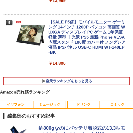
￥13,999
ノートパソコン 14インチ 新品 Windows
5
11 Pro Office搭載 日本語キーボード メ
モリ 8GB SSD 128GB 256GB 512GB 1
【SALE P5倍】モバイルモニター ゲーミ
5
TB Webカメラ WiFi Bluetooth 選べる
ング 14インチ 1200P パソコン 高画質 W
カラー 14型 薄型 軽量 初心者 学習向け P
UXGA ディスプレイ PC ゲーム 1年保証
C ピンク シルバー 最短当日出荷
軽量 薄型 非光沢 PS5 最新iPhone VESA
内蔵スタンド 180度 カバー付 ノングレア
液晶 IPSパネル USB-C HDMI WT-140LP
￥29,800
-BK
￥14,800
楽天ランキングをもっと見る
Amazon売れ筋ランキング
イヤフォン
ミュージック
ドリンク
コミック
道路橋示方書・同解説 II 鋼部材・鋼上部
1
構造編（令和7年10月） [ 公益社団法
編集部のおすすめ記事
人 日本道路協会 ]
Anker Soundcore P42i (Bluetooth 6.1)【完
BRUCE WAYNE feat. Flo Milli, ATL Jacob
by Amazon 天然水 ラベルレス 500ml ×24本
薬屋のひとりごと 17巻 (デジタル版ビッグガ
約800gなのにバッテリ着脱式の13.3型モ
￥18,260
全ワイヤレスイヤホン/ウルトラノイズキャン
[Explicit]
富士山の天然水 バナジウム含有 水 ミネラル
ンガンコミックス)