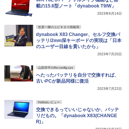
るーとゅーす コードレス ENCノイズキャン
天は赤い河のほとり 全28巻完結セット
載の15.6型ノート「dynabook T9/W」
5
セリング 自動ペアリング Type-C充電 マイク
On My Road (Stadium ver.)
スーパーの裏でヤニ吸うふたり 9巻 (デジタル
【中古】
付き 防水 タッチ式音量調整 スポーツ/通勤/通
2023年6月14日
版ビッグガンガンコミックス)
【Amazon.co.jp限定】 伊藤園 磨かれて、澄
学/WEB会議(ホワイト)
みきった日本の水 2L 8本 ラベルレス [ ケース
￥250
￥19,500
] [ 水 ] [ ペットボトル ] [ 箱買い ] [ ストック
￥810
笠原一輝のユビキタス情報局
￥1,964
] [ 水分補給 ]
dynabook X83 Changer、セルフ交換バ
ッテリ/2mm深キーボードの実現は「日本
￥998
Xiaomi シャオミ REDMI Buds 8 Lite ワイヤ
のユーザー目線を貫いたから」
レスイヤホン Bluetooth 5.4 ノイズキャンセ
2023年7月20日
リング ANC 36時間再生
￥3,480
山田祥平のRe:config.sys
へたったバッテリを自分で交換すれば、
古いPCが新品同様に復活
2023年7月22日
Hothotレビュー
交換できるっていいじゃないか、バッテ
リだもの。「dynabook X83(CHANGE
R)」