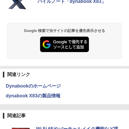
バイルノート「dynabook X83」
セリング 3.5 / マルチポイント接続 / 最大40時
ウォーター ペットボトル 静岡県産 500ミリリ
間再生 / コンパクト形状/持ち運びに便利 / IP5
ットル (Smart Basic)
￥250
￥770
5 防塵防水位規格/PSE技術基準適合】パープ
【 限定生産・特典つき 】YUZURU2027
2
ル
￥1,380
羽生結弦カレンダー卓上版 [ 能登 直 ]
￥9,990
BRUCE WAYNE feat. Flo Milli, ATL Jacob
異世界居酒屋「のぶ」(22) (角川コミックス・
Google 検索で当サイトの記事を優先表示させる
￥2,750
[Explicit]
エース)
【Amazon.co.jp限定】 い・ろ・は・す 2L P
ET ラベルレス ×8本
Anker Soundcore P31i ピンク
￥250
￥832
￥1,112
[新品]ブラッククローバー (1-38巻 全巻)
3
￥5,990
全巻セット
見知らぬ糸
ONE PIECE モノクロ版 115 (ジャンプコミッ
￥18,788
クスDIGITAL)
by Amazon 天然水ラベルレス 2L×9本
関連リンク
￥250
Anker Soundcore Liberty 5 ディープブルー
￥594
￥1,117
Dynabookのホームページ
￥14,990
[9月上旬より発送予定][新品]HUNTER×H
4
dynabook X83の製品情報
UNTER ハンター×ハンター (1-39巻 最新
On My Road (Stadium ver.)
HUNTER×HUNTER モノクロ版 39 (ジャンプ
刊) 全巻セット [入荷予約]
コミックスDIGITAL)
by Amazon 炭酸水 ラベルレス 500ml ×24本
強炭酸水 ペットボトル 500ミリリットル (Sm
￥250
￥19,096
関連記事
art Basic)
【2026年アップグレード版】AOKIMI ワイヤ
￥572
レスイヤホン bluetooth イヤホン V12 小型
軽量 ブルートゥースHi-Fi 最大36時間再生 ぶ
￥1,625
Wi-Fi 6Eやバーチャルメイク機能など搭