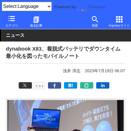
Powered by
Translate
PC Watch
パソコン/タブレット/スマートフォン
モバイルノート
カテゴリ
過去記事
検索
Impressサイト
ニュース
dynabook X83、着脱式バッテリでダウンタイム
最小化を図ったモバイルノート
浅井 淳志
2023年7月19日 06:07
リスト