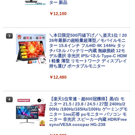
ター 新品
￥12,199
￥12,100
【★最大100%ポイント】【第4世代 Cor
3
ei7】富士通 LIFEBOOK/Core i7/メモリ:
8GB/16GB/SSD:256GB/512GB/1TB/15.
＼本日限定500円値下げ／＼楽天1位！20
3
6型 液晶/Wi-fi/DVD/USB 3.0/Office/中古
26年最新の超軽量超薄型／モバイルモニ
パソコン/中古ノートパソコン/中古ノート
ター 15.6インチ フルHD 4K 144Hz タッ
PC/Windows11
チパネル バッテリー内蔵 無線接続 12モ
デル選択 非光沢 IPSパネル Type-C HDM
I 軽量 薄型 リモートワーク ディスプレイ
￥24,999
持ち運び ポータブルモニター
￥12,480
【★最大100%ポイント】【新生活応援・
4
2026】【Office2019H&B】【DVD×テン
キー】富士通 LIFEBOOK A577/第7世代
Core i5/メモリ:4GB/8GB/16GB/SSD:12
【楽天1位常連・超800冠獲得】黒/白 モ
4
8GB/256GB/512GB/1TB/Wi-fi/15.6型/Of
ニター 21.5 / 23.8 / 24.5 / 27型 240Hz/2
fice/HDMI/USB3.0/中古PC 中古ノートパ
00Hz /180Hz/165Hz/100Hz ゲーミングモ
ソコン/Windows11/Windows10
ニター 1ms応答 pcモニター パソコン モ
ニター 非光沢 スピーカー内蔵 HDR/Free
sync/VESA cocopar HG-238
￥14,999