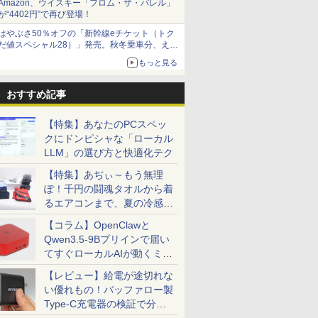
Amazon、ウイスキー「フロム・ザ・バレル」
が“4402円”で再び登場！
はやぶさ50％オフの「新幹線eチケット（トク
だ値スペシャル28）」発売。秋冬乗車分、えき
ねっと限定
もっと見る
おすすめ記事
【特集】あなたのPCスペッ
クにドンピシャな「ローカル
LLM」の選び方と快適化テク
【特集】あぢぃ～もう無理
ぽ！千円の闘魂タオルから着
るエアコンまで、夏の冷感グ
ッズ一挙紹介
【コラム】OpenClawと
Qwen3.5-9Bプリインで届い
てすぐローカルAIが動くミニ
PC「SER9 Pro」
【レビュー】給電が途切れな
い優れもの！バッファロー製
Type-C充電器の検証で分か