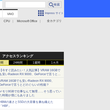
Impress サイト
全カテゴリ
CPU
Microsoft Office
アクセスランキング
時間
24時間
1週間
1カ月
【今すぐ読みたい！人気記事】VRAM 16GBで
も安いRadeon RX 9000、GeForceで言うとど
のぐらいの性能？ - PC Watch
VRAM 16GBでも安いRadeon RX 9000、
GeForceで言うとどのぐらいの性能？
メモリ8GBで仕事なんて無理……そう思ってい
た時期が僕にもありました
HBMの速さとSSDの大容量を兼ね備えた
「HBF」