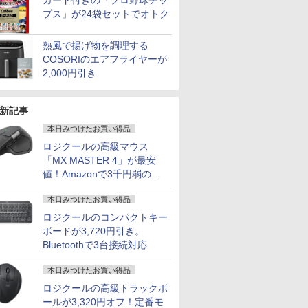
カード付きの「プロ野球チッ
プス」が24袋セットでオトク
熱風で揚げ物を調理する
COSORIのエアフライヤーが
2,000円引き
新記事
本日みつけたお買い得品
ロジクールの高級マウス
「MX MASTER 4」が最安
値！Amazonで3千円弱の割
引
本日みつけたお買い得品
ロジクールのコンパクトキー
ボードが3,720円引き。
Bluetoothで3台接続対応
本日みつけたお買い得品
ロジクールの高級トラックボ
ールが3,320円オフ！定番モ