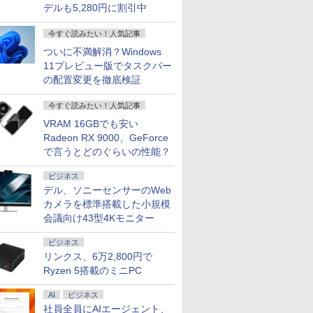
デルも5,280円に割引中
今すぐ読みたい！人気記事
ついに不満解消？Windows
11プレビュー版でタスクバー
の配置変更を徹底検証
今すぐ読みたい！人気記事
VRAM 16GBでも安い
Radeon RX 9000、GeForce
で言うとどのぐらいの性能？
ビジネス
デル、ソニーセンサーのWeb
カメラを標準搭載した小規模
会議向け43型4Kモニター
ビジネス
リンクス、6万2,800円で
Ryzen 5搭載のミニPC
AI
ビジネス
社員全員にAIエージェント、