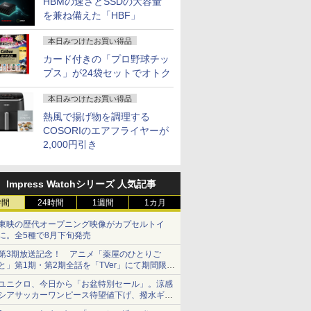
HBMの速さとSSDの大容量
を兼ね備えた「HBF」
本日みつけたお買い得品
カード付きの「プロ野球チッ
プス」が24袋セットでオトク
本日みつけたお買い得品
熱風で揚げ物を調理する
COSORIのエアフライヤーが
2,000円引き
Impress Watchシリーズ 人気記事
時間
24時間
1週間
1カ月
東映の歴代オープニング映像がカプセルトイ
に。全5種で8月下旬発売
第3期放送記念！ アニメ「薬屋のひとりご
と」第1期・第2期全話を「TVer」にて期間限定
で順次無料配信開始
ユニクロ、今日から「お盆特別セール」。涼感
シアサッカーワンピース待望値下げ、撥水ギア
ショーツは1990円に