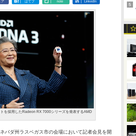
ェア
はてブ
note
LinkedIn
を採用したRadeon RX 7000シリーズを発表するAMD
国ネバダ州ラスベガス市の会場において記者会見を開