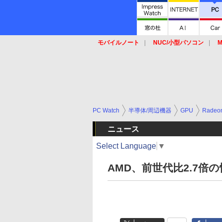
モバイルノート
NUC/小型パソコン
M
SSD
キーボード
マウス
PC Watch
半導体/周辺機器
GPU
Radeo
ニュース
Select Language
▼
AMD、前世代比2.7倍の性