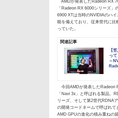
AMDが発表したRadeon RX 
「Radeon RX 6000シリー
6900 XTは当時のNVIDIAのハ
能を備えており、従来世代に比
っていた。
関連記事
【笠
って
～N
Rad
今回AMDが発表したRadeon 
「Navi 3x」と呼ばれる製品。RDN
リーズ、そして第2世代RDNAアーキ
の開発コードネームで呼ばれてきた
AMD GPUの進化の積み重ね