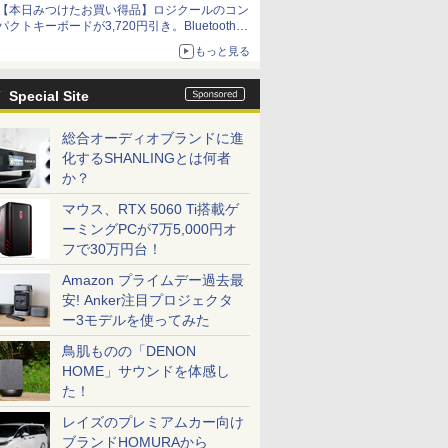
【本日みつけたお買い得品】ロジクールのコン
パクトキーボードが3,720円引き。Bluetoothで3
台接続対応
もっと見る
Special Site
総合オーディオブランドに進
化するSHANLINGとは何者
か？
マウス、RTX 5060 Ti搭載ゲ
ーミングPCが7万5,000円オ
フで30万円台！
Amazon プライムデー過去最
安! Anker注目プロジェクタ
ー3モデルを使ってみた
鳥肌ものの「DENON
HOME」サウンドを体感し
た！
レイズのプレミアムカー向け
ブランドHOMURAから