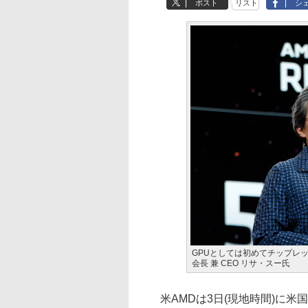
ポスト
リスト
シ
GPUとしては初めてチップレット
会長 兼 CEO リサ・スー氏
米AMDは3日(現地時間)に米