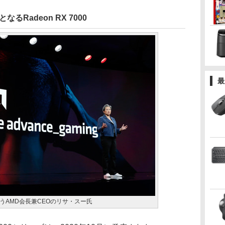
るRadeon RX 7000
最
うAMD会長兼CEOのリサ・スー氏