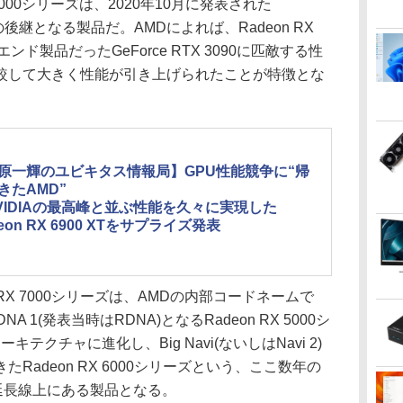
7000シリーズは、2020年10月に発表された
ズ」の後継となる製品だ。AMDによれば、Radeon RX
イエンド製品だったGeForce RTX 3090に匹敵する性
較して大きく性能が引き上げられたことが特徴とな
原一輝のユビキタス情報局】GPU性能競争に“帰
きたAMD”
VIDIAの最高峰と並ぶ性能を久々に実現した
eon RX 6900 XTをサプライズ発表
RX 7000シリーズは、AMDの内部コードネームで
A 1(発表当時はRDNA)となるRadeon RX 5000シ
テクチャに進化し、Big Navi(ないしはNavi 2)
Radeon RX 6000シリーズという、ここ数年の
の延長線上にある製品となる。