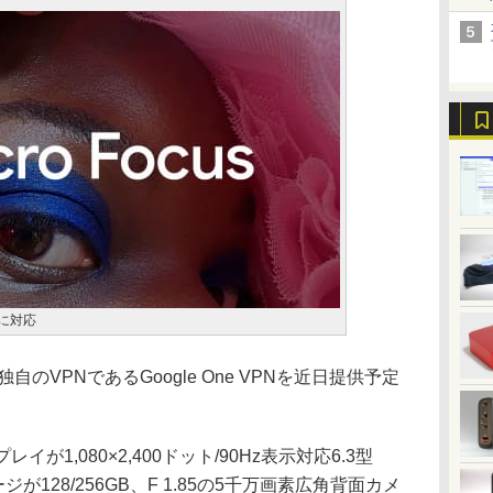
影に対応
自のVPNであるGoogle One VPNを近日提供予定
イが1,080×2,400ドット/90Hz表示対応6.3型
が128/256GB、F 1.85の5千万画素広角背面カメ