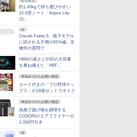
ビジネス
約1.49kgで持ち運びやすい
15.6型ノート「Aspire Lite
15」
AI
Claude Fable 5、格下モデル
に回される不満が85%減。生
物学の質問で
HBMの速さとSSDの大容量
を兼ね備えた「HBF」
本日みつけたお買い得品
カード付きの「プロ野球チッ
プス」が24袋セットでオトク
本日みつけたお買い得品
熱風で揚げ物を調理する
COSORIのエアフライヤーが
2,000円引き
AI