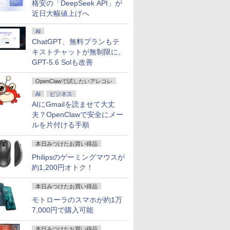
格安の「DeepSeek API」が
近日大幅値上げへ
AI
ChatGPT、無料プランもテ
キストチャットが無制限に。
GPT-5.6 Solも改善
OpenClawで試したいアレコレ
AI
ビジネス
AIにGmailを読ませて大丈
夫？OpenClawで安全にメー
ルを片付ける手順
本日みつけたお買い得品
Philipsのゲーミングマウスが
約1,200円オトク！
本日みつけたお買い得品
モトローラのスマホが約1万
7,000円で購入可能
本日みつけたお買い得品