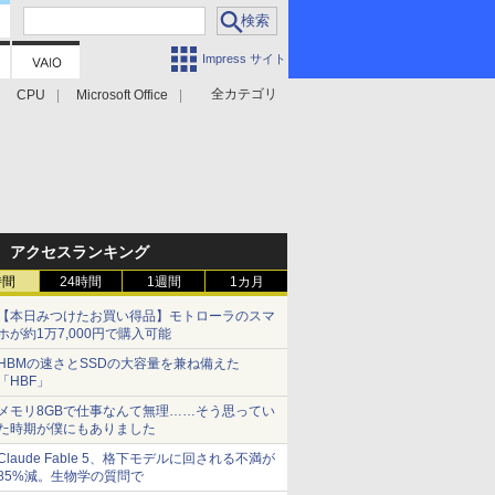
Impress サイト
全カテゴリ
CPU
Microsoft Office
アクセスランキング
時間
24時間
1週間
1カ月
【本日みつけたお買い得品】モトローラのスマ
ホが約1万7,000円で購入可能
HBMの速さとSSDの大容量を兼ね備えた
「HBF」
メモリ8GBで仕事なんて無理……そう思ってい
た時期が僕にもありました
Claude Fable 5、格下モデルに回される不満が
85%減。生物学の質問で