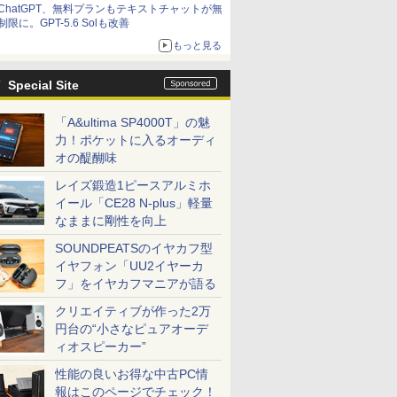
ChatGPT、無料プランもテキストチャットが無
制限に。GPT-5.6 Solも改善
もっと見る
Special Site
「A&ultima SP4000T」の魅
力！ポケットに入るオーディ
オの醍醐味
レイズ鍛造1ピースアルミホ
イール「CE28 N-plus」軽量
なままに剛性を向上
SOUNDPEATSのイヤカフ型
イヤフォン「UU2イヤーカ
フ」をイヤカフマニアが語る
クリエイティブが作った2万
円台の“小さなピュアオーデ
ィオスピーカー”
性能の良いお得な中古PC情
報はこのページでチェック！