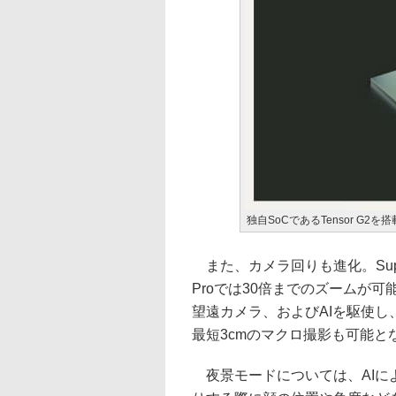
独自SoCであるTensor G2を搭
また、カメラ回りも進化。Super 
Proでは30倍までのズームが
望遠カメラ、およびAIを駆使し
最短3cmのマクロ撮影も可能と
夜景モードについては、AIに