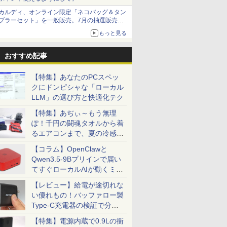
カルディ、オンライン限定「ネコバッグ＆タン
ブラーセット」を一般販売。7月の抽選販売の
当選無効分
もっと見る
おすすめ記事
【特集】あなたのPCスペッ
クにドンピシャな「ローカル
LLM」の選び方と快適化テク
【特集】あぢぃ～もう無理
ぽ！千円の闘魂タオルから着
るエアコンまで、夏の冷感グ
ッズ一挙紹介
【コラム】OpenClawと
Qwen3.5-9Bプリインで届い
てすぐローカルAIが動くミニ
PC「SER9 Pro」
【レビュー】給電が途切れな
い優れもの！バッファロー製
Type-C充電器の検証で分か
ったこと
【特集】電源内蔵で0.9Lの衝