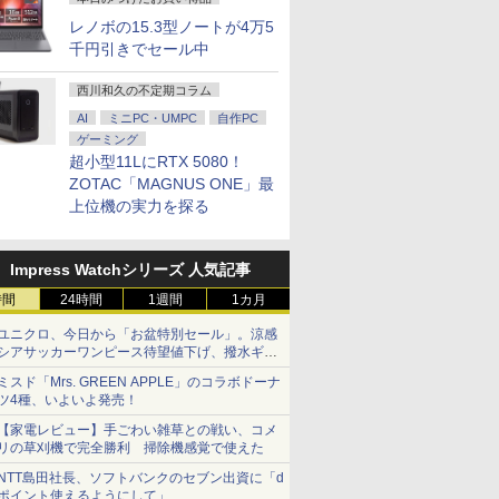
レノボの15.3型ノートが4万5
千円引きでセール中
西川和久の不定期コラム
AI
ミニPC・UMPC
自作PC
ゲーミング
超小型11LにRTX 5080！
ZOTAC「MAGNUS ONE」最
上位機の実力を探る
Impress Watchシリーズ 人気記事
時間
24時間
1週間
1カ月
ユニクロ、今日から「お盆特別セール」。涼感
シアサッカーワンピース待望値下げ、撥水ギア
ショーツは1990円に
ミスド「Mrs. GREEN APPLE」のコラボドーナ
ツ4種、いよいよ発売！
【家電レビュー】手ごわい雑草との戦い、コメ
リの草刈機で完全勝利 掃除機感覚で使えた
NTT島田社長、ソフトバンクのセブン出資に「d
ポイント使えるようにして」