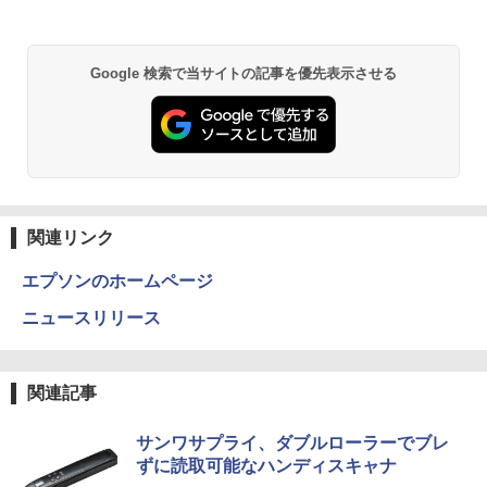
￥9,480
捕食 欲望をカネに変えるトクリュウ型
2
犯罪集団「ナチュラル」の闇 [ 清水 將裕
]
Anker Soundcore P31i ブラック
BRUCE WAYNE feat. Flo Milli, ATL Jacob
by Amazon 天然水 ラベルレス 500ml ×24本
異世界居酒屋「のぶ」(22) (角川コミックス・
Google 検索で当サイトの記事を優先表示させる
【エントリーでポイント100％還元のチ
2
[Explicit]
富士山の天然水 バナジウム含有 水 ミネラル
エース)
ャンス】GMKtec ミニpc G3 Pro Intel C
モニター 23.8インチ 1920×1080 FHD解
￥1,870
2
ウォーター ペットボトル 静岡県産 500ミリリ
￥5,990
ore i3 10110U 16GB DDR4 64GBまで増
像度 100Hzリフレッシュレート PCモニ
ットル (Smart Basic)
￥250
￥832
設 512GB SSD M.2 2242 最大8TB Wind
ター 薄型 サブモニター 在宅勤務 VESA
ows11 Pro mini pc 4.1GHz WIFI6 BT5.
対応 HDMI VGA パソコンモニター チル
￥1,380
2 小型PC VESA対応 ミニパソコン 2画面
トpc/switch/ps4/ps5/xbox
異世界魔王と召喚少女の奴隷魔術（30）
3
高性能 みにpc nucbox 省エネ デスクト
【電子書籍】[ 福田直叶 ]
ップPC
Anker Soundcore Liberty 5 アプリコットピ
On My Road (Stadium ver.)
ONE PIECE モノクロ版 115 (ジャンプコミッ
￥11,980
ンク
クスDIGITAL)
by Amazon 炭酸水 ラベルレス 500ml ×24本
￥792
関連リンク
強炭酸水 ペットボトル 500ミリリットル (Sm
￥66,248
￥250
art Basic)
￥-
￥594
エプソンのホームページ
【タッチ式選べる 携帯式】モバイルモニ
3
￥1,625
ター 14インチ フルHD IPSパネル 非光沢
ニュースリリース
[VETESA正規販売店]デスクトップパソ
タッチ式/非タッチ式選択可能 Type-C対
追放された転生王子、『自動製作』スキ
3
4
コン PC 一体型 新品 Windows11 27型 C
応 HDMI VESA対応 モニター 持ち運び
【2026年アップグレード版】AOKIMI ワイヤ
On My Road (Stadium ver.)
HUNTER×HUNTER モノクロ版 39 (ジャンプ
ルで領地を爆速で開拓し最強の村を作っ
ore i7 第4世代 Office付き メモリ16GB
サブディスプレイ デュアルモニター テレ
レスイヤホン bluetooth イヤホン V12 小型
コミックスDIGITAL)
てしまう〜最強クラフトスキルで始め
by Amazon 天然水ラベルレス 2L×9本
SSD512GB 初期設定済 ホワイト ブラッ
ワーク ミニPC対応 EVICIV
軽量 ブルートゥースHi-Fi 最大36時間再生 ぶ
る、楽々領地開拓スローライフ〜（8）
￥250
関連記事
ク
るーとゅーす コードレス ENCノイズキャン
【電子書籍】[ 熊乃げん骨 ]
￥572
￥1,117
セリング 自動ペアリング Type-C充電 マイク
￥11,999
付き 防水 タッチ式音量調整 スポーツ/通勤/通
￥69,800
￥792
サンワサプライ、ダブルローラーでブレ
学/WEB会議(ホワイト)
ずに読取可能なハンディスキャナ
BUGS LIFE
スーパーの裏でヤニ吸うふたり 9巻 (デジタル