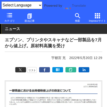
Powered by
Translate
PC Watch
半導体/周辺機器
インクジェットプリンタ/複合機
エ
カテゴリ
過去記事
検索
Impressサイト
ニュース
エプソン、プリンタやスキャナなど一部製品を7月
から値上げ。原材料高騰を受け
宇都宮 充
2022年5月20日 12:29
リスト