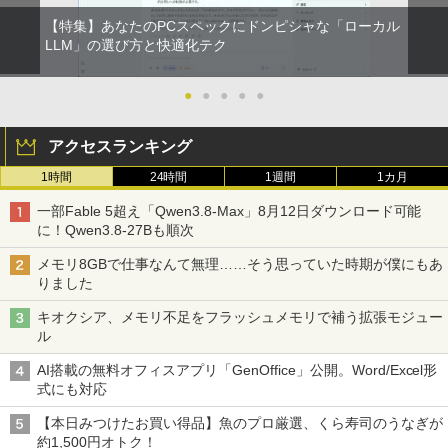
【特集】あなたのPCスペックにドンピシャな「ローカル
LLM」の選び方と快適化テク
●
●
●
●
●
アクセスランキング
1時間
24時間
1週間
1カ月
一部Fable 5超え「Qwen3.8-Max」8月12日ダウンロード可能
に！Qwen3.8-27Bも順次
メモリ8GBで仕事なんて無理……そう思っていた時期が僕にもあ
りました
キオクシア、メモリ不足をフラッシュメモリで補う拡張モジュー
ル
AI搭載の無料オフィスアプリ「GenOffice」公開。Word/Excel形
式にも対応
【本日みつけたお買い得品】魚のプロ厳選、くら寿司のうなぎが
約1,500円オトク！