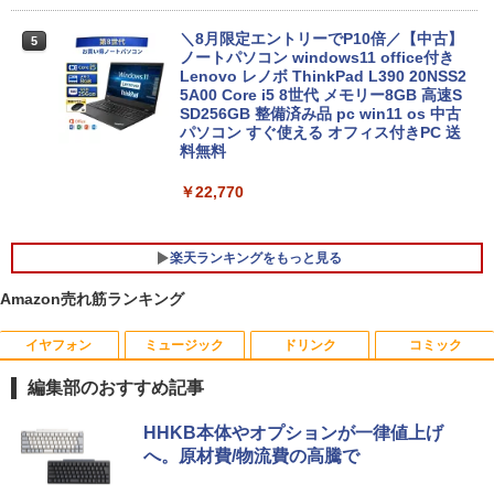
＼8月限定エントリーでP10倍／【中古】
5
ノートパソコン windows11 office付き
Lenovo レノボ ThinkPad L390 20NSS2
5A00 Core i5 8世代 メモリー8GB 高速S
SD256GB 整備済み品 pc win11 os 中古
パソコン すぐ使える オフィス付きPC 送
料無料
￥22,770
楽天ランキングをもっと見る
Amazon売れ筋ランキング
イヤフォン
ミュージック
ドリンク
コミック
ポイント10倍 中古パソコン デスクトッ
＼500円OFFクーポンあり！／ モバイル
はなコミ！ ～となりにアイドル～ [ 大
1
1
1
プパソコン Windows 11【Office付】
モニター 15.6インチ 1080PフルHD ディ
場 花菜 ]
編集部のおすすめ記事
【Windows 11 Pro 64Bit搭載】DELL O
スプレイ VESA対応 コスパ デュアルモニ
ptiplexシリーズ Core i5搭載/4G/新品SS
ター サブモニター ゲーミングモニター
￥1,760
Anker Soundcore P40i オフホワイト
BRUCE WAYNE feat. Flo Milli, ATL Jacob
【Amazon.co.jp限定】 い・ろ・は・す 2L P
薬屋のひとりごと 17巻 (デジタル版ビッグガ
D 120GB/DVD-ROM/送料無料【オプショ
ポータブルモニター 外付けモニター リモ
HHKB本体やオプションが一律値上げ
[Explicit]
ET ラベルレス ×8本
ンガンコミックス)
ン色々有】
ートワーク IPS mini pc ミニPC 多デバ
へ。原材費/物流費の高騰で
￥7,990
イス対応 ブラック
￥250
￥1,112
￥770
￥24,800