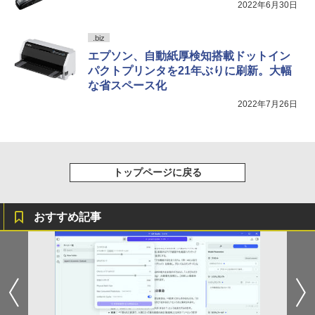
￥1,964
2022年6月30日
Acer 27インチ フルHD 144Hz 1ms(VR
版ビッグガンガンコミックス)
コカ・コーラ やかんの麦茶 from 爽健美茶 ラ
4
GMKtec GMK-K8 PLUS-32/1T-W11Pro
B) IPS 非光沢 sRGB 99% AMD FreeSyn
異世界ウォーキング（14） 【電子書籍】
ベルレス 650mlPET×24本
4
￥250
5
(8845HS)
c ブラックブースト VRB対応 ブルーライ
[ あるくひと ]
￥810
.biz
ト低減 HDMI 1.4 DisplayPort v1.2 スピ
Xiaomi シャオミ REDMI Buds 8 Lite ワイヤ
￥2,009
ーカー・ヘッドホン端子 Acer Display
エプソン、自動紙厚検知搭載ドットイン
レスイヤホン Bluetooth 5.4 ノイズキャンセ
￥124,800
￥792
Widget 6軸カラー調整 VESAマウント対
リング ANC 36時間再生
パクトプリンタを21年ぶりに刷新。大幅
応 Nitro ゲーミングモニター QG271P6b
な省スペース化
mipx
￥2,980
2022年7月26日
￥16,600
デスクトップPC Ryzen7 5700G メモリ1
5
6GB SSD1TB B550 グラボなし
￥148,700
5年間フル保証ディスプレイ 243B9/11 [2
5
トップページに戻る
3.8型ワイド液晶ディスプレイ 5年フル保
証(USB-C)]
￥16,980
おすすめ記事