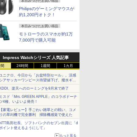
本日みつけたお買い得品
Philipsのゲーミングマウスが
約1,200円オトク！
本日みつけたお買い得品
モトローラのスマホが約1万
7,000円で購入可能
Impress Watchシリーズ 人気記事
時間
24時間
1週間
1カ月
ユニクロ、今日から「お盆特別セール」。涼感
シアサッカーワンピース待望値下げ、撥水ギア
ショーツは1990円に
KDDI、楽天へのローミングを9月末で終了
ミスド「Mrs. GREEN APPLE」のコラボドーナ
ツ4種、いよいよ発売！
【家電レビュー】手ごわい雑草との戦い、コメ
リの草刈機で完全勝利 掃除機感覚で使えた
NTT島田社長、ソフトバンクのセブン出資に「d
ポイント使えるようにして」
もっと見る