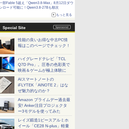
一部Fable 5超え「Qwen3.8-Max」8月12日ダウ
ンロード可能に！Qwen3.8-27Bも順次
もっと見る
Special Site
性能の良いお得な中古PC情
報はこのページでチェック！
ハイグレードテレビ「TCL
Q7D Pro」。圧巻の色彩美で
映画＆ゲームが極上体験に
AIスマートノートの
iFLYTEK「AINOTE 2」はな
ぜ魅力的なのか？
Amazon プライムデー過去最
安! Anker注目プロジェクタ
ー3モデルを使ってみた
レイズ鍛造1ピースアルミホ
イール「CE28 N-plus」軽量