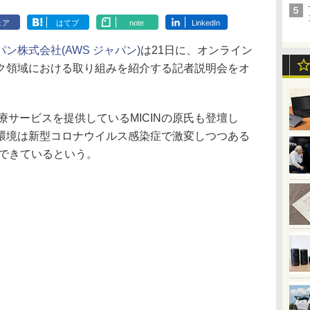
ェア
はてブ
note
LinkedIn
ン株式会社(AWS ジャパン)
は21日に、オンライン
ク領域における取り組みを紹介する記者説明会をオ
サービスを提供しているMICINの原氏も登壇し
環境は新型コロナウイルス感染症で激変しつつある
応できているという。