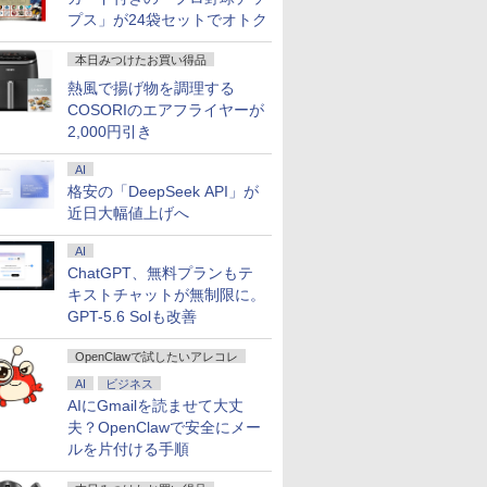
プス」が24袋セットでオトク
本日みつけたお買い得品
熱風で揚げ物を調理する
COSORIのエアフライヤーが
2,000円引き
AI
格安の「DeepSeek API」が
近日大幅値上げへ
AI
ChatGPT、無料プランもテ
キストチャットが無制限に。
GPT-5.6 Solも改善
OpenClawで試したいアレコレ
AI
ビジネス
AIにGmailを読ませて大丈
夫？OpenClawで安全にメー
ルを片付ける手順