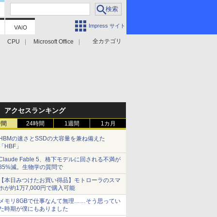
Impress サイト
全カテゴリ
CPU
Microsoft Office
アクセスランキング
時間
24時間
1週間
1カ月
HBMの速さとSSDの大容量を兼ね備えた
「HBF」
Claude Fable 5、格下モデルに回される不満が
85%減。生物学の質問で
【本日みつけたお買い得品】モトローラのスマ
ホが約1万7,000円で購入可能
メモリ8GBで仕事なんて無理……そう思ってい
た時期が僕にもありました