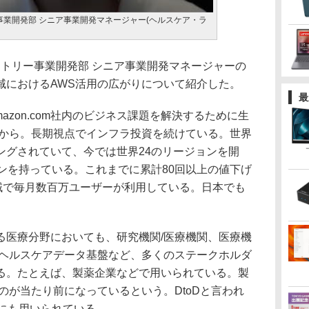
事業開発部 シニア事業開発マネージャー(ヘルスケア・ラ
ストリー事業開発部 シニア事業開発マネージャーの
域におけるAWS活用の広がりについて紹介した。
最
azon.com社内のビジネス課題を解決するために生
年から。長期視点でインフラ投資を続けている。世界
ングされていて、今では世界24のリージョンを開
ンを持っている。これまでに累計80回以上の値下げ
地域で毎月数百万ユーザーが利用している。日本でも
医療分野においても、研究機関/医療機関、医療機
、ヘルスケアデータ基盤など、多くのステークホルダ
る。たとえば、製薬企業などで用いられている。製
のが当たり前になっているという。DtoDと言われ
どにも用いられている。