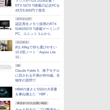
マウスがTGS 2026出展！
RTX 5070 Ti搭載の記念PCを
49万9,800円で発売
ゲーミング
認定再生メモリ採用のRTX
5080/5070 Ti搭載ゲーミング
PC、ユニットコムから
ビジネス
約1.49kgで持ち運びやすい
15.6型ノート「Aspire Lite
15」
AI
Claude Fable 5、格下モデル
に回される不満が85%減。生
物学の質問で
HBMの速さとSSDの大容量
を兼ね備えた「HBF」
本日みつけたお買い得品
カード付きの「プロ野球チッ