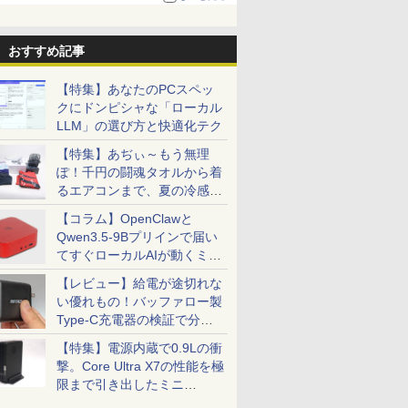
おすすめ記事
【特集】あなたのPCスペッ
クにドンピシャな「ローカル
LLM」の選び方と快適化テク
【特集】あぢぃ～もう無理
ぽ！千円の闘魂タオルから着
るエアコンまで、夏の冷感グ
ッズ一挙紹介
【コラム】OpenClawと
Qwen3.5-9Bプリインで届い
てすぐローカルAIが動くミニ
PC「SER9 Pro」
【レビュー】給電が途切れな
い優れもの！バッファロー製
Type-C充電器の検証で分か
ったこと
【特集】電源内蔵で0.9Lの衝
撃。Core Ultra X7の性能を極
限まで引き出したミニ
PC「GPD BOX」