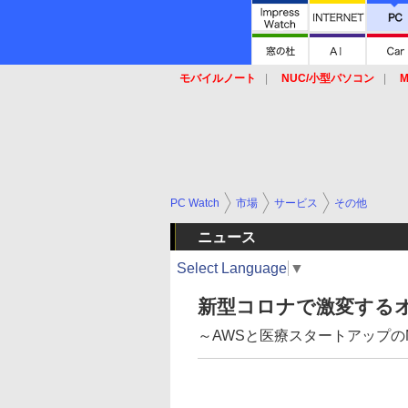
モバイルノート
NUC/小型パソコン
M
SSD
キーボード
マウス
PC Watch
市場
サービス
その他
ニュース
Select Language
▼
新型コロナで激変する
～AWSと医療スタートアップのM