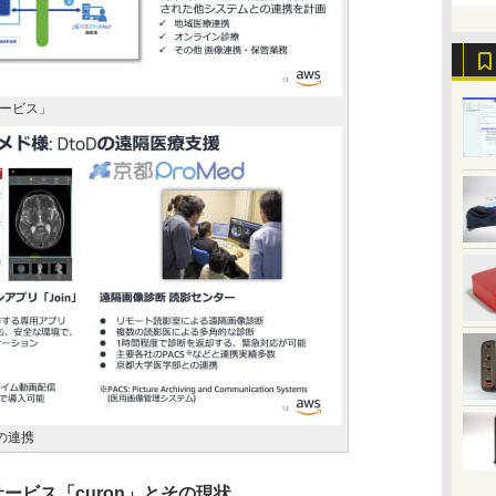
ービス」
の連携
サービス「curon」とその現状