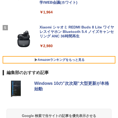
学/WEB会議(ホワイト)
￥15,800
￥10,143
n-One | Windows11 | 一体型 | 一年保証
| 第9世代 | Core i3 9100T 3.1(～最大3.7)
￥1,964
GHz | MEM:16GB | SSD:256GB(新品) |
【送料無料】日経エンタテインメント9月
5
DVD-ROM | 無線LAN:なし | Webカメラ
号特別表紙版 2026年9月号 【日経エンタ
エントリーで最大10倍！｜【Win11正式
内蔵 | フルHD | Win11Pro64Bit | ACアダ
モニター 23.8インチ 144Hz FHD pcモニ
テインメント増刊】【雑誌】
4
4
対応モデル】アウトレット 第8世代 Core
プター付属
ター フリッカーレス FullHD ブルーライ
Xiaomi シャオミ REDMI Buds 8 Lite ワイヤ
i5 ノートパソコン Win11対応 15.6型 大
トカット ノングレア ディスプレイ HDMI
レスイヤホン Bluetooth 5.4 ノイズキャンセ
￥980
画面中古PC 富士通 NEC DELL 新品SSD
144hz pcモニター Adaptive-Sync ブラ
リング ANC 36時間再生
￥29,980
搭載 メモリ最大32GB 新品SSD最大2TB
ック MAXZEN MJM24IC01 MJM24IC02-
Office付き DVD内蔵/テンキー/WEBカメ
F144 マクスゼン
￥2,980
ラ選択可 中古パソコン
￥10,980
【送料無料】DT：DELL Optiplex 3080
5
￥22,399
SFF Core i3-10100 3.60GHz /メモリ：1
Amazonランキングをもっと見る
6GB /SSD：256GB /無線LAN/Windows
11 Pro/ 中古良い WPS Office付き デスク
編集部のおすすめ記事
トップPC &おまけ付き（中古USB式キー
【新商品特価11699円！8/11 1:59迄】モ
5
Lenovo ThinkPad X13 Gen1 Gen2 Ge
ボートとマウス） 3ケ月保証
バイルモニター 15.6インチ ポータブルモ
5
BRUCE WAYNE feat. Flo Milli, ATL Jacob
by Amazon 天然水 ラベルレス 500ml ×24本
薬屋のひとりごと 17巻 (デジタル版ビッグガ
n3 モデル選択可能 [ Windows11 / Offic
ニター モバイルディスプレイ 1920×108
Windows 10の"次次期"大型更新が本格
[Explicit]
富士山の天然水 バナジウム含有 水 ミネラル
ンガンコミックス)
e付き / SSD 256GB 512GB / メモリ 8G
0 フルHD IPSパネル 非光沢 HDR スピー
￥32,800
始動
ウォーター ペットボトル 静岡県産 500ミリリ
B 16GB / 第10世代 第11世代 第12世代 I
カー内蔵 保護カバー付き 軽量 薄型 Type
ットル (Smart Basic)
ntel Core i5] 初期設定不要 Office 中古
-C ミニHDMI 在宅 テレワーク simplus
￥250
￥770
ノートパソコン 中古パソコン 中古pc レ
シンプラス SP-MBM156 【送料無料】
ノボ シンクパッド【Win11正式対応】
￥1,380
￥11,699
￥30,800
BRUCE WAYNE feat. Flo Milli, ATL Jacob
異世界居酒屋「のぶ」(22) (角川コミックス・
Google 検索で当サイトの記事を優先表示させる