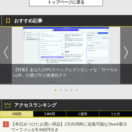
￥1,625
トップページに戻る
おすすめ記事
【特集】あなたのPCスペックにドンピシャな「ローカル
LLM」の選び方と快適化テク
●
●
●
●
●
アクセスランキング
1時間
24時間
1週間
1カ月
【本日みつけたお買い得品】2方向同時に送風可能なShark製タ
ワーファンが9,940円引き