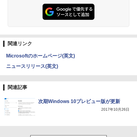
[Explicit]
エース)
【Amazon.co.jp限定】 い・ろ・は・す 2L P
ET ラベルレス ×8本
￥250
￥832
￥1,001
On My Road (Stadium ver.)
HUNTER×HUNTER モノクロ版 39 (ジャンプ
コミックスDIGITAL)
by Amazon 天然水ラベルレス 2L×9本
関連リンク
￥250
￥572
￥1,117
Microsoftのホームページ(英文)
ニュースリリース(英文)
BUGS LIFE
スーパーの裏でヤニ吸うふたり 9巻 (デジタル
版ビッグガンガンコミックス)
コカ・コーラ やかんの麦茶 from 爽健美茶 ラ
ベルレス 650mlPET×24本
￥250
関連記事
￥810
￥1,653
次期Windows 10プレビュー版が更新
2017年10月26日
On My Road (Stadium ver.)
ONE PIECE モノクロ版 115 (ジャンプコミッ
クスDIGITAL)
by Amazon 炭酸水 ラベルレス 500ml ×24本
強炭酸水 ペットボトル 500ミリリットル (Sm
￥250
art Basic)
￥594