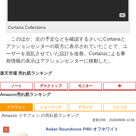
Cortana Collections
このほか、次の予定などを確認するさいにCortanaと
アクションセンターの双方に表示されていたことで、ユ
ーザーを混乱させていた設計を改善。Cortanaによる事
前情報の表示はアクションセンターに移動した。
楽天市場 売れ筋ランキング
ノート
デスクトップ
モニター
本
Amazon売れ筋ランキング
イヤフォン
ミュージック
ドリンク
コミック
中古パソコン | Dell | Latitude 3500 | Wi
エアリア 世田谷電器 世田谷の給水塔 キ
【マラソンセール期間中ポイント5倍】中
2027 近江兄弟社中学校・直前対策合格セ
1
1
1
1
Amazon イヤフォン の売れ筋ランキング
ndows11 | ノートPC | 一年保証 | 第8世
ーボード用メンテナンスツール キーキャ
古モニター 19〜27インチ サイズ選択可
ット問題集(5冊) 中学受験 過去問の傾向
代 | Core i5-8265U 1.6(〜最大3.9)GHz |
ップ外し スイッチプラー AR-REMOVE
能 HDMI / DisplayPort / VGA / DVI 端子
と対策 / 参考書 自宅学習 送料無料 / 受験
更新日時：2026/08/06 12:06
MEM:8GB | SSD:256GB(新品) | 光学ド
選択可能 店長おまかせ ケーブル付き サ
専門サクセス
Anker Soundcore P40i オフホワイト
ライブ非搭載 | 無線LAN:あり | Webカメ
ブモニターにおすすめ 動作確認済み 30
￥1,580
ラ内蔵 | フルHD | テンキー | Win11Pro6
日保証 送料無料