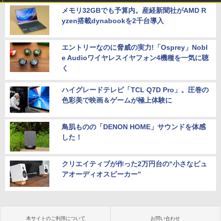
メモリ32GBでも予算内。産経新聞社がAMD R
yzen搭載dynabookを2千台導入
エントリーなのに脅威の実力!「Osprey」Nobl
e Audioワイヤレスイヤフォン4機種を一気に聴
く
ハイグレードテレビ「TCL Q7D Pro」。圧巻の
色彩美で映画＆ゲームが極上体験に
鳥肌ものの「DENON HOME」サウンドを体感
した！
クリエイティブが作った2万円台の“小さなピュ
アオーディオスピーカー”
本サイトのご利用について
お問い合わせ