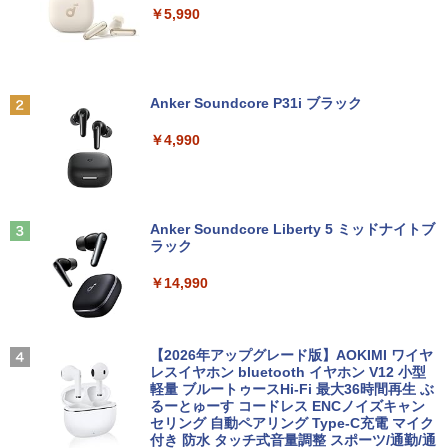
￥19,250
￥5,990
4Bit | ACアダプター付属
￥4,580
￥25,980
ミニPC Dell HP Lenovo 高速CPU 第8世
2
代 Corei3/i5-8500T メモリ最大16GB SS
買わない生活 [ 稲垣 えみ子 ]
2
D1TB 二画面デュアル アウトレット オフ
Anker Soundcore P31i ブラック
ィス付き 最新MSOffice2024可 Win11Pr
モニター 21.5型 液晶ディスプレイ ベゼ
￥1,980
2
【最新Office2024】中古ノート Lenovo
o 中古パソコンデスクトップパソコン ミ
ル ディスプレイ 液晶モニター PCモニタ
2
￥4,990
ThinkPad L580 第8世代Core i5 大画面
ニPC デル 中古パソコンデスクトップPC
ー 壁掛け フリッカーレス FreeSync 21.
15.6インチ液晶 メモリ8GB/16GB 新品S
5インチ 角度調節 FullHD ブルーライト
SD 1TB テンキー付き Webカメラ内蔵 U
カット VAパネル VESAフル FHDノング
￥17,888
SB 3.0 無線LAN搭載 office付き Windo
レア MAXZEN JM22CH02
ws11搭載 ノートPC パソコン ノート 中
100日後に英語がものになる1日10分 ネ
3
古パソコン 中古PC オフィス 中古
Anker Soundcore Liberty 5 ミッドナイトブ
￥9,480
イティブ英語書き写し [ ブレット・リン
ラック
ゼイ ]
中古パソコン | HP | ProDesk 600 G4 SF
3
￥26,800
F | Windows11 | デスクトップ | 一年保
￥14,990
証 | 第8世代 | Core i5 8500 3.0(〜最大4.
￥1,980
1)GHz | MEM:8GB | SSD:256GB(NVMe)
【1,000円クーポン＋ポイント最大31.5%
3
| DVDマルチ | 無線LAN:なし | Win11Pro
還元！】PCモニター 液晶ディスプレイ 2
【マラソンP5倍/10%オフクーポン】【ワ
64Bit
4インチ VA FHD 1080P フルHD 非光沢
3
ケあり/激安商品】 中古ノートパソコン
ディスプレイ（100Hz/VGA/HDMI1.4 ブ
【2026年アップグレード版】AOKIMI ワイヤ
【全巻】DRAGON BALL 1-42巻セット
4
レノボ Lenovo ThinkPad L380 第8世代
ルーライト軽減 フリッカーレス VESA対
レスイヤホン bluetooth イヤホン V12 小型
￥21,980
（ジャンプコミックス） [ 鳥山 明 ]
Core i5 メモリ8GB/16GB SSD128/256G
応 Adaptive Sync対応 4000:1コントラ
軽量 ブルートゥースHi-Fi 最大36時間再生 ぶ
B/512GB 13.3インチ Windows11 Pro 送
スト チルト調節可 PCモニター KTC H24
るーとゅーす コードレス ENCノイズキャン
￥20,328
料無料 保証付き
V27
セリング 自動ペアリング Type-C充電 マイク
付き 防水 タッチ式音量調整 スポーツ/通勤/通
中古パソコン | HP | ProOne 600 G5 All-i
4