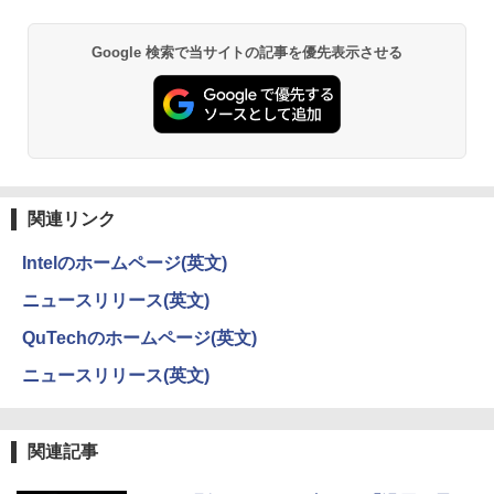
異世界居酒屋「のぶ」(22) (角川コミックス・
Google 検索で当サイトの記事を優先表示させる
エース)
￥832
ONE PIECE モノクロ版 115 (ジャンプコミッ
クスDIGITAL)
関連リンク
￥594
Intelのホームページ(英文)
ニュースリリース(英文)
HUNTER×HUNTER モノクロ版 39 (ジャンプ
コミックスDIGITAL)
QuTechのホームページ(英文)
￥572
ニュースリリース(英文)
関連記事
スーパーの裏でヤニ吸うふたり 9巻 (デジタル
版ビッグガンガンコミックス)