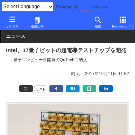
Powered by
Translate
PC Watch
半導体/周辺機器
CPU
Intel
カテゴリ
過去記事
検索
Impressサイト
ニュース
Intel、17量子ビットの超電導テストチップを開発
～量子コンピュータ開発のQuTechに納入
劉 尭
2017年10月11日 11:52
リスト