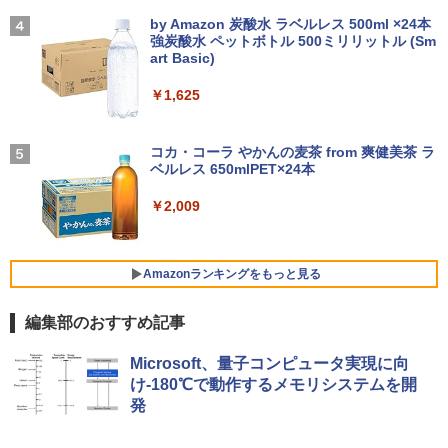
【2026年アップグレード版】AOKIMI ワイヤ
On My Road (Stadium ver.)
聞ける!はじめてずかん1000 英語つき／
レスイヤホン bluetooth イヤホン V12 小型
by Amazon 炭酸水 ラベルレス 500ml ×24本
￥13,800
小学館辞典編集部
軽量 ブルートゥースHi-Fi 最大36時間再生 ぶ
強炭酸水 ペットボトル 500ミリリットル (Sm
￥250
【1,000円クーポン＋ポイント最大31.5%
4
るーとゅーす コードレス ENCノイズキャン
art Basic)
￥5,478
還元！】ゲーミングモニター 23.8インチ
セリング 自動ペアリング Type-C充電 マイク
フルHD(1920×1080) IPS 144Hz 103%sR
付き 防水 タッチ式音量調整 スポーツ/通勤/通
￥1,625
往復送料込！パソコンレンタルハイスペ
GB 1500:1コントラスト比 300cd 高色精
4
学/WEB会議(ホワイト)
ックモデルCore i7/16G/SSD/カメラ付き
度 低ブルーライト フリッカーフリー Ad
（4週間延長）【Office2024セット】イ
ative Sync対応HDMI1.4×2 DP1.2×1 3年
BUGS LIFE
薬屋のひとりごと 17巻 【電子書籍】[ 日
5
￥1,964
ンストール済※この商品はレンタルで
保証 KTC H24B9S
向夏 ]
コカ・コーラ やかんの麦茶 from 爽健美茶 ラ
す。販売品ではありません。ご了承下さ
ベルレス 650mlPET×24本
￥250
い。
￥11,979
￥770
Xiaomi シャオミ REDMI Buds 8 Lite ワイヤ
￥2,009
レスイヤホン Bluetooth 5.4 ノイズキャンセ
￥14,300
リング ANC 36時間再生
【公式店】 モニター 23.8インチ 144Hz
5
￥3,480
FHD pcモニター フリッカーレス FullHD
Amazonランキングをもっと見る
Panasonic Let's note CF-SZ6/12.1型F
ブルーライトカット ノングレア ディスプ
5
HD / 第7世代 Core i3-7100U /中古ノート
レイ HDMI 144hz pcモニター Adaptive-
編集部のおすすめ記事
パソコン win11 office付・整備済み品・
Sync ブラック MAXZEN MJM24IC01 M
メモリ8GB / 高速SSD搭載 / Webカメラ /
JM24IC02-F144 マクスゼン マクスゼン
薬屋のひとりごと 17巻 (デジタル版ビッグガ
HDMI・VGA / WiFi / 超軽量モバイルノー
レビューCP1000
Microsoft、量子コンピュータ実現に向
ンガンコミックス)
ト ・初期設定不要
け-180℃で動作するメモリシステムを開
￥13,280
発
￥770
￥14,800