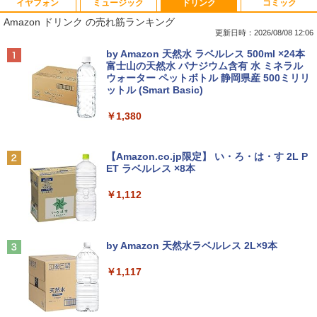
イヤフォン
ミュージック
ドリンク
コミック
■新品■Panasonic Let's note CF-SZ5 C
【中古良品】【安心保証】PHILIPS 223V
月刊少女野崎くん（18）特装版 セレク
1
1
1
Amazon ドリンク の売れ筋ランキング
F-SZ6 CF-SV1 CF-SV2 CF-SV7 CF-SV8
5L 21.5 インチフル HD 液晶モニター HD
ト小冊子「堀と鹿島編」付き （SEコミッ
CF-SV9 日本語キーボード
MI VGA 入力 角度調整可能
クスプレミアム） [ 椿いづみ ]
更新日時：2026/08/08 12:06
Anker Soundcore P40i オフホワイト
BRUCE WAYNE feat. Flo Milli, ATL Jacob
by Amazon 天然水 ラベルレス 500ml ×24本
￥4,620
￥4,200
￥1,650
[Explicit]
富士山の天然水 バナジウム含有 水 ミネラル
ウォーター ペットボトル 静岡県産 500ミリリ
￥7,990
ットル (Smart Basic)
￥250
【期間限定破格金額！】新生活 新古品 W
【超特価】厳選大手メーカー 液晶モニタ
【 限定生産・特典つき 】YUZURU2027
2
2
2
￥1,380
in11搭載 パソコンノートパソコンoffice
ー シークレット 22-23型ワイド フルHD
羽生結弦カレンダー壁掛け版 [ 能登 直 ]
付き 初心者向けノートPC 初期設定済 1
（1920x1080） HDMI指定可 ノングレア
Anker Soundcore P31i ブラック
BRUCE WAYNE feat. Flo Milli, ATL Jacob
5.6型 インテル高速CPU ランダムで発送
EIZO IIYAMA 三菱 富士通 NEC IO-DATA
￥5,170
[Explicit]
【Amazon.co.jp限定】 い・ろ・は・す 2L P
メモリ4GB～ 高速SSD1TB 最大 フルHD
Dell HP PHILIPS等 液晶ディスプレイ
ET ラベルレス ×8本
￥5,990
Webカメラ zoom 軽量薄型 無線 型番更
【中古】
￥250
新で在庫処分
￥1,112
￥4,480
￥9,980
給与小六法 令和9年版 [ 一般財団法人
3
人事行政研究所 ]
Anker Soundcore Liberty 5 ミッドナイトブ
On My Road (Stadium ver.)
ラック
by Amazon 天然水ラベルレス 2L×9本
ASUS エイスース 液晶ディスプレイ Ey
￥11,000
3
￥250
【マラソンP5倍/10%オフクーポン】中古
e Care [ 21.45型 / フルHD(1920×1080) /
3
￥14,990
￥1,117
ノートパソコン Dell Latitude 7380 第6
ワイド ] ブラック VP227HF
世代 Core i5 メモリ8GB SSD128GB 12.
5インチフルHD Windows11 Pro カメラ
￥10,980
Bluetooth Wi-Fi 送料無料 保証付き
【3千円以上送料無料】タッチペンで音が
4