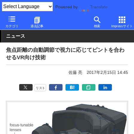
Powered by
Translate
PC Watch
市場
技術
その他
カテゴリ
過去記事
検索
Impressサイト
ニュース
焦点距離の自動調節で視力に応じてピントを合わ
せるVR向け技術
佐藤 亮
2017年2月15日 14:45
リスト