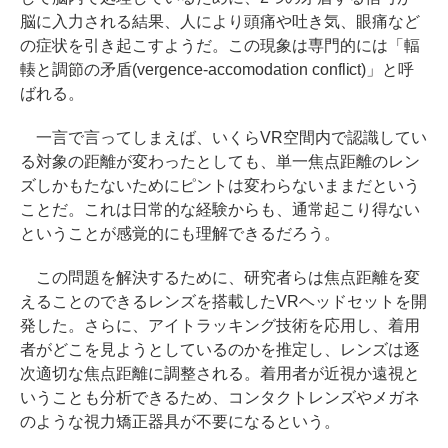
脳に入力される結果、人により頭痛や吐き気、眼痛など
の症状を引き起こすようだ。この現象は専門的には「輻
輳と調節の矛盾(vergence-accomodation conflict)」と呼
ばれる。
一言で言ってしまえば、いくらVR空間内で認識してい
る対象の距離が変わったとしても、単一焦点距離のレン
ズしかもたないためにピントは変わらないままだという
ことだ。これは日常的な経験からも、通常起こり得ない
ということが感覚的にも理解できるだろう。
この問題を解決するために、研究者らは焦点距離を変
えることのできるレンズを搭載したVRヘッドセットを開
発した。さらに、アイトラッキング技術を応用し、着用
者がどこを見ようとしているのかを推定し、レンズは逐
次適切な焦点距離に調整される。着用者が近視か遠視と
いうことも分析できるため、コンタクトレンズやメガネ
のような視力矯正器具が不要になるという。