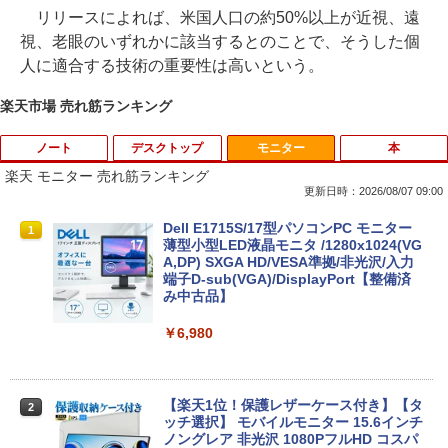
リリースによれば、米国人口の約50%以上が近視、遠
視、老眼のいずれかに該当するとのことで、そうした個
人に適合する技術の重要性は高いという。
楽天市場 売れ筋ランキング
ノート
デスクトップ
モニター
本
楽天 モニター 売れ筋ランキング
更新日時：2026/08/07 09:00
【中古】 SONY VAIO VGN-C61HB Celer
Dell E1715S/17型パソコンPC モニター
1
1
on M 440 512MBメモリ WindowsVista
薄型小型LED液晶モニタ /1280x1024(VG
世代のPC 均一 ジャンクPC [96463]
A,DP) SXGA HD/VESA準拠/非光沢/入力
端子D-sub(VGA)/DisplayPort【整備済
み中古品】
￥3,500
￥6,980
【8/05.8/10限定！お買い物マラソン×5の
2
つく日｜ポイント最大49.5倍】【中古・
本体のみ・コードあり・充電器付き】Le
【楽天1位！保護レザーケース付き】【タ
2
novo 300e Chromebook 2nd Gen 81M
ッチ選択】 モバイルモニター 15.6インチ
B0034JP Bランク【日曜日以外即日発
ノングレア 非光沢 1080PフルHD コスパ