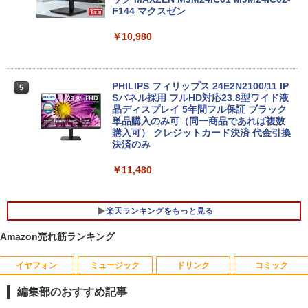
￥7,800
F144 マクスゼン
￥10,980
【中古】 （訳あり商品・バッテリー消
5
耗・モニタームラあり・本体キズあり・
激安ご奉仕）ノートパソコン / DELL Lat
itude 3500 / 第8世代Corei3 / SSD256G
PHILIPS フィリップス 24E2N2100/11 IP
5
B / メモリー8GB / Windows11 / USB / S
Sパネル採用 フルHD対応23.8型ワイド液
D / typeC / Bluetooth / HDMI / VGA / M
晶ディスプレイ 5年間フル保証 ブラック
S-office搭載
単品購入のみ可（同一商品であれば複数
購入可） クレジットカード決済 代金引換
決済のみ
￥11,900
￥11,480
楽天ランキングをもっと見る
Amazon売れ筋ランキング
イヤフォン
ミュージック
ドリンク
コミック
魔入りました！入間くん 51 （少年チャ
1
ンピオン・コミックス） [ 西修 ]
編集部のおすすめ記事