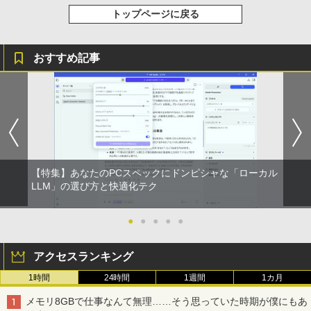
セリング 自動ペアリング Type-C充電 マイク
￥572
トップページに戻る
付き 防水 タッチ式音量調整 スポーツ/通勤/通
学/WEB会議(ホワイト)
BUGS LIFE
スーパーの裏でヤニ吸うふたり 9巻 (デジタル
￥1,964
版ビッグガンガンコミックス)
おすすめ記事
コカ・コーラ やかんの麦茶 from 爽健美茶 ラ
ベルレス 650mlPET×24本
￥250
ゼンリン電子住宅地図 デジタウン 愛知県
￥810
5
蒲郡市 202501 232140Z0U
Xiaomi シャオミ REDMI Buds 8 Lite ワイヤ
￥2,009
レスイヤホン Bluetooth 5.4 ノイズキャンセ
リング ANC 36時間再生
￥25,740
￥2,980
【特集】あなたのPCスペックにドンピシャな「ローカル
LLM」の選び方と快適化テク
●
●
●
●
●
アクセスランキング
1時間
24時間
1週間
1カ月
メモリ8GBで仕事なんて無理……そう思っていた時期が僕にもあ