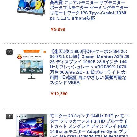
送】【送料無料】
高画質 デュアルモニター サブモニター
ポータブルモニター ゲーミングモニター
リモートワーク IPS Tpye-C/mini HDMI
￥5,380
pc ミニPC iPhone対応
￥9,999
往復送料込！パソコンレンタル特価8Gモ
3
デルCore i3/8G/SSD/カメラ付き（4週間
延長）【Office2024セット】インストー
ル済※この商品はレンタルです。販売品
【楽天1位!1,600円OFFクーポン 8/4 20:
3
ではありません。ご了承下さい。
00-8/11 01:59】Xiaomi Monitor A24i 20
26 ディスプレイ 1080P 23.8インチ 144
Hzリフレッシュレート sRGB99% 1670
￥7,700
万色 300nits ΔE＜1 低ブルーライト 大
画面 TÜV認証 目にやさしい 調整可能な
スタンド VESA
価格重視訳あり ノートパソコン Office付
4
￥12,580
き 店長おまかせ 東芝 富士通 NEC DELL
HP等 Celeron 初めてパソコンを使う方
や初心者向け メモリ4GB HDD320GBま
たはSSD128GB Windows11/10 OS選択
可 WiFi オフィス付き ノートPC 1ヶ月保
モニター 23.8インチ 144Hz FHD pcモニ
4
証 中古パソコン 中古ノートパソコン【中
ター フリッカーレス FullHD ブルーライ
古】
トカット ノングレア ディスプレイ HDMI
144hz pcモニター Adaptive-Sync ブラ
ック MAXZEN MJM24IC01 MJM24IC02-