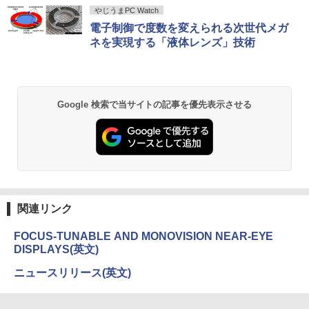
￥594
Anker Soundcore P40i オフホワイト
BRUCE WAYNE feat. Flo Milli, ATL Jacob
【Amazon.co.jp限定】 い・ろ・は・す 2L P
薬屋のひとりごと 17巻 (デジタル版ビッグガ
やじうまPC Watch
[Explicit]
ET ラベルレス ×8本
ンガンコミックス)
電子制御で度数を変えられる次世代メガ
￥7,990
ネを実現する「液体レンズ」技術
￥250
￥1,112
￥770
信じていた仲間達にダンジョン奥地で殺
2
されかけたがギフト『無限ガチャ』でレ
ベル9999の仲間達を手に入れて元パーテ
Anker Soundcore P31i ブラック
BRUCE WAYNE feat. Flo Milli, ATL Jacob
by Amazon 天然水 ラベルレス 500ml ×24本
異世界居酒屋「のぶ」(22) (角川コミックス・
ィーメンバーと世界に復讐＆『ざま
Google 検索で当サイトの記事を優先表示させる
[Explicit]
富士山の天然水 バナジウム含有 水 ミネラル
エース)
ぁ！』します！（23） （KCデラック
ウォーター ペットボトル 静岡県産 500ミリリ
￥5,990
ス） [ 大前 貴史 ]
ットル (Smart Basic)
￥250
￥832
￥792
￥1,380
Anker Soundcore Liberty 5 ミッドナイトブ
On My Road (Stadium ver.)
ONE PIECE モノクロ版 115 (ジャンプコミッ
ラック
クスDIGITAL)
by Amazon 炭酸水 ラベルレス 500ml ×24本
週刊プレイボーイ 2026年 8/31号 [雑誌]
3
強炭酸水 ペットボトル 500ミリリットル (Sm
￥250
関連リンク
art Basic)
￥14,990
￥594
￥730
FOCUS-TUNABLE AND MONOVISION NEAR-EYE
￥1,625
DISPLAYS(英文)
【2026年アップグレード版】AOKIMI ワイヤ
On My Road (Stadium ver.)
HUNTER×HUNTER モノクロ版 39 (ジャンプ
ニュースリリース(英文)
レスイヤホン bluetooth イヤホン V12 小型
コミックスDIGITAL)
by Amazon 天然水ラベルレス 2L×9本
軽量 ブルートゥースHi-Fi 最大36時間再生 ぶ
あかね噺 23 【電子書籍】[ 末永裕樹 ]
￥250
4
るーとゅーす コードレス ENCノイズキャン
￥572
￥1,117