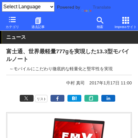
Powered by
Translate
PC Watch
パソコン/タブレット/スマートフォン
モバイルノート
カテゴリ
過去記事
検索
Impressサイト
ニュース
富士通、世界最軽量777gを実現した13.3型モバイ
ルノート
～モバイルにこだわり徹底的な軽量化と堅牢性を実現
中村 真司
2017年1月17日 11:00
リスト