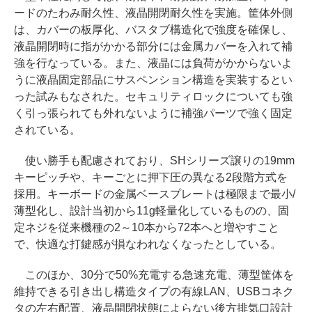
ードのたわみ耐久性、液晶開閉耐久性を実施。筐体外側
は、カバーの板厚化、バスタブ構造化で強度を確保し、
液晶開閉時に指がかかる部分には金属カバーを入れて補
強を行なっている。また、液晶には負荷がかからないよ
うに液晶固定部品にサスペンション構造を実装するとい
った試みもなされた。セキュリティロックについても強
く引っ張られても外れないように補強パーツで強く固定
されている。
使い勝手も配慮されており、SHシリーズ譲りの19mm
キーピッチや、キーごとに押下圧の異なる2段階方式を
採用。キーボードの金属ベースプレートは極限まで最小/
薄型化し、設計当初から11g軽量化しているものの、固
定ネジを従来機種の2～10本から72本へと増やすこと
で、快適な打鍵感が損なわれなくなったとしている。
このほか、30分で50%充電する急速充電、薄型筐体を
維持できる引き出し構造タイプの有線LAN、USBコネク
タの左右配置、液晶開閉状態によらない後方排気口設計