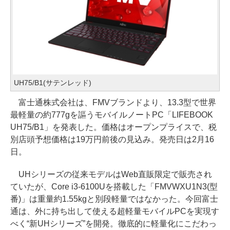
UH75/B1(サテンレッド)
富士通株式会社は、FMVブランドより、13.3型で世界
最軽量の約777gを謳うモバイルノートPC「LIFEBOOK
UH75/B1」を発表した。価格はオープンプライスで、税
別店頭予想価格は19万円前後の見込み。発売日は2月16
日。
UHシリーズの従来モデルはWeb直販限定で販売され
ていたが、Core i3-6100Uを搭載した「FMVWXU1N3(型
番)」は重量約1.55kgと別段軽量ではなかった。今回富士
通は、外に持ち出して使える超軽量モバイルPCを実現す
べく“新UHシリーズ”を開発。徹底的に軽量化にこだわっ