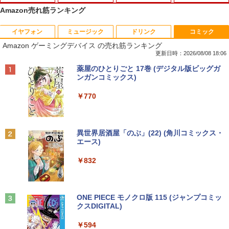
Amazon売れ筋ランキング
イヤフォン
ミュージック
ドリンク
コミック
【★最大100%ポイント】【Windows X
モニター台 ラック ヴィト 【玄関先迄納
宇宙兄弟（43） （モーニング KC） [
1
1
1
Amazon ゲーミングデバイス の売れ筋ランキング
P 搭載】大手メーカー おまかせ ノートパ
品】 ニトリ
小山 宙哉 ]
ソコン/Celeron Core2/メモリ:4GB/SSD:
更新日時：2026/08/08 18:06
128GB/15.6インチ 大画面/DVD/新品 マ
￥1,790
￥891
Anker Soundcore P40i オフホワイト
BRUCE WAYNE feat. Flo Milli, ATL Jacob
by Amazon 天然水 ラベルレス 500ml ×24本
薬屋のひとりごと 17巻 (デジタル版ビッグガ
ウス 付き/中古ノートPC 中古ノートパソ
[Explicit]
富士山の天然水 バナジウム含有 水 ミネラル
ンガンコミックス)
コン パソコン 中古パソコン
ウォーター ペットボトル 静岡県産 500ミリリ
￥7,990
ットル (Smart Basic)
￥250
￥770
￥9,999
DELL デル E1913S LED液晶モニター 19
【予約商品】 日曜劇場『VIVANT』トレ
2
2
￥1,380
インチ スクエア ブラック 1280 x 1024 S
ジャーボックス 講談社
XGA TNパネル LEDバックライト付 非光
Anker Soundcore P31i ブラック
BRUCE WAYNE feat. Flo Milli, ATL Jacob
異世界居酒屋「のぶ」(22) (角川コミックス・
沢 ノングレア 液晶ディスプレイ VGA
＼★最大2555円OFFクーポン★／【内蔵
￥28,970
2
[Explicit]
エース)
【Amazon.co.jp限定】 い・ろ・は・す 2L P
【中古】
テンキー搭載】中古ノートパソコン 中古
ET ラベルレス ×8本
￥5,990
パソコン 東芝 TOSHIBA 第6世代 Core i3
￥250
￥832
メモリ 4GB 新品SSD 256GB 15.6インチ
￥2,800
￥1,112
USB3.0 HDMI端子 Bluetooth DVD WIFI
Office2付き Windows11 オフィス 中古P
杖と剣のウィストリア（16） 【電子書
3
C 中古ノートPC
籍】[ 大森藤ノ ]
Anker Soundcore Liberty 5 ミッドナイトブ
On My Road (Stadium ver.)
ONE PIECE モノクロ版 115 (ジャンプコミッ
R291-DELL P2419H 23.8インチ 液晶モ
3
ラック
クスDIGITAL)
by Amazon 天然水ラベルレス 2L×9本
￥12,555
ニタ 1点 フルHD(1920x1080) 表面処理:
￥594
￥250
ノングレア(非光沢) HDMIx1/D-Subx1/Di
￥14,990
￥594
splayPortx1 ★送料無料★【中古動作
￥1,117