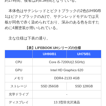
約17時間、後者は約8.3時間となっている。
本体色はサテンレッドとピクトブラックの2色(UH90/B
1はピクトブラックのみ)で、サテンレッドモデルでは天
板が同色で赤く染められており、深みのある色を出すた
めに4層塗装が用いられている。
主な仕様は下表の通り。
【表】LIFEBOOK UHシリーズの仕様
UH90/B1
UH75/B1
CPU
Core i5-7200U(2.5GHz)
GPU
Intel HD Graphics 620
メモリ
DDR4-2133 4GB
ストレージ
SSD 256GB
SSD 128GB
光学ドライブ
-
ディスプレイ
13.3型非光沢液晶