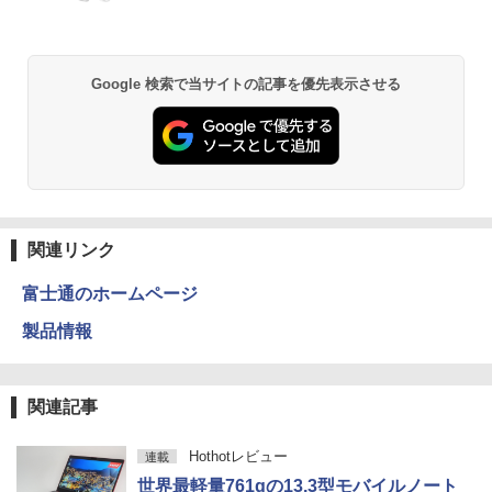
中古ノートパソコン・ windows11 offic
￥11,999
5
e付・整備済み品・富士通 LIFEBOOK U
938 超軽量ノートパソコン 13.3型FHD
第7世代 Core i5 / メモリ8GB / SSD256G
B / Webカメラ / 初期設定不要
Google 検索で当サイトの記事を優先表示させる
￥22,800
関連リンク
富士通のホームページ
製品情報
関連記事
Hothotレビュー
連載
世界最軽量761gの13.3型モバイルノート