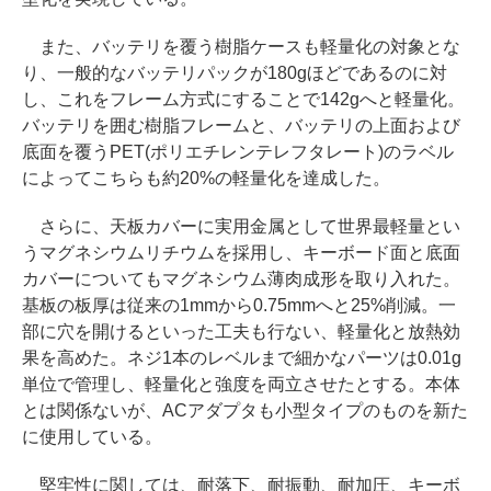
また、バッテリを覆う樹脂ケースも軽量化の対象とな
り、一般的なバッテリパックが180gほどであるのに対
し、これをフレーム方式にすることで142gへと軽量化。
バッテリを囲む樹脂フレームと、バッテリの上面および
底面を覆うPET(ポリエチレンテレフタレート)のラベル
によってこちらも約20%の軽量化を達成した。
さらに、天板カバーに実用金属として世界最軽量とい
うマグネシウムリチウムを採用し、キーボード面と底面
カバーについてもマグネシウム薄肉成形を取り入れた。
基板の板厚は従来の1mmから0.75mmへと25%削減。一
部に穴を開けるといった工夫も行ない、軽量化と放熱効
果を高めた。ネジ1本のレベルまで細かなパーツは0.01g
単位で管理し、軽量化と強度を両立させたとする。本体
とは関係ないが、ACアダプタも小型タイプのものを新た
に使用している。
堅牢性に関しては、耐落下、耐振動、耐加圧、キーボ