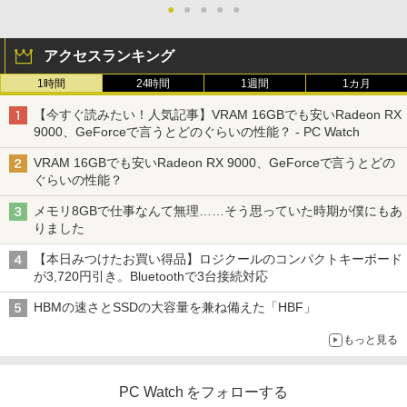
●
●
●
●
●
アクセスランキング
1時間
24時間
1週間
1カ月
【今すぐ読みたい！人気記事】VRAM 16GBでも安いRadeon RX
9000、GeForceで言うとどのぐらいの性能？ - PC Watch
VRAM 16GBでも安いRadeon RX 9000、GeForceで言うとどの
ぐらいの性能？
メモリ8GBで仕事なんて無理……そう思っていた時期が僕にもあ
りました
【本日みつけたお買い得品】ロジクールのコンパクトキーボード
が3,720円引き。Bluetoothで3台接続対応
HBMの速さとSSDの大容量を兼ね備えた「HBF」
もっと見る
PC Watch をフォローする