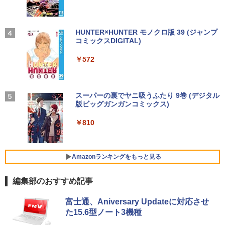
品】
【期間限定破格金額！】新生活 新古品 W
3
in11搭載 パソコンノートパソコンoffice
￥6,980
[新品][全巻収納ダンボール本棚付]◆特典
4
付き 初心者向けノートPC 初期設定済 1
【2026年アップグレード版】AOKIMI ワイヤ
On My Road (Stadium ver.)
HUNTER×HUNTER モノクロ版 39 (ジャンプ
あり◆魔入りました!入間くん (1-49巻 最
5.6型 インテル高速CPU ランダムで発送
レスイヤホン bluetooth イヤホン V12 小型
コミックスDIGITAL)
新刊)[オリジナル缶バッジ付] 全巻セット
by Amazon 炭酸水 ラベルレス 500ml ×24本
メモリ4GB～ 高速SSD1TB 最大 フルHD
軽量 ブルートゥースHi-Fi 最大36時間再生 ぶ
強炭酸水 ペットボトル 500ミリリットル (Sm
￥250
Webカメラ zoom 軽量薄型 無線 型番更
るーとゅーす コードレス ENCノイズキャン
art Basic)
￥572
￥30,906
【楽天1位 10.5/11インチ 小型 軽量】モ
4
新で在庫処分
セリング 自動ペアリング Type-C充電 マイク
バイルモニター 10.5インチ 11インチ フ
付き 防水 タッチ式音量調整 スポーツ/通勤/通
￥1,625
ルHD 1080P 100%sRGB 400cd/m? 光沢
学/WEB会議(ホワイト)
￥12,980
IPS パネル 色鮮やか 265g 超軽量 Type-
C対応 miniHDMI モニター 持ち運び サブ
BUGS LIFE
スーパーの裏でヤニ吸うふたり 9巻 (デジタル
ちいかわ なんか小さくてかわいいやつ
5
￥1,964
ディスプレイ ミニPC対応 3年保証 EVICI
版ビッグガンガンコミックス)
（7）なんか飛び出ていろいろ貼れるフォ
【Amazon.co.jp限定】 伊藤園 磨かれて、澄
V
トアルバム付き特装版 （講談社キャラク
みきった日本の水 2L 8本 ラベルレス [ ケース
￥250
【★最大100%ポイント】【Windows11
ターズA） [ ナガノ ]
] [ 水 ] [ ペットボトル ] [ 箱買い ] [ ストック
4
￥810
正式対応 × テンキー】富士通 LIFEBOO
￥10,999
Xiaomi シャオミ REDMI Buds 8 Lite ワイヤ
] [ 水分補給 ]
K A579/第8世代 Core i3/メモリ:4GB/8G
レスイヤホン Bluetooth 5.4 ノイズキャンセ
￥3,630
B/16GB/SSD:128GB/256GB/512GB/1T
リング ANC 36時間再生
￥998
B/DVD/Wi-fi/15.6型/Office/HDMI/USB3.
Amazonランキングをもっと見る
1/中古PC 中古ノートパソコン Windows
2026夏登場★Switch2ドック不要 モバイ
￥3,480
5
11
ル ゲーミングモニター 16インチ 144Hz /
編集部のおすすめ記事
120Hz /60Hz 2k 15.6インチ タッチパネ
￥18,800
ル 撥水加工ケース スタンド 非光沢 薄型
軽量 VESA ポータブル ps5/Mac/switch/
富士通、Aniversary Updateに対応させ
2対応 スピーカー内蔵 kksmart
た15.6型ノート3機種