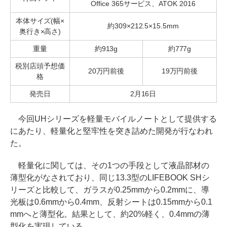
Office 365サービス、ATOK 2016
本体サイズ(幅×
約309×212.5×15.5mm
奥行き×高さ)
重量
約913g
約777g
税別店頭予想価
20万円前後
19万円前後
格
発売日
2月16日
今回UHシリーズを軽量モバイルノートとして提供する
にあたり、軽量化と堅牢性を突き詰めた開発が行なわれ
た。
軽量化に関しては、その1つの手段として液晶部材の
薄型化がなされており、同じ13.3型のLIFEBOOK SHシ
リーズと比較して、ガラスが0.25mmから0.2mmに、導
光板は0.6mmから0.4mm、反射シートは0.15mmから0.1
mmへと薄型化。結果として、約20%軽く、0.4mmの薄
型化を実現している。