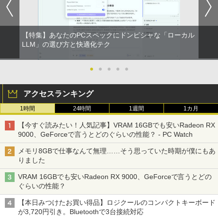
【特集】あなたのPCスペックにドンピシャな「ローカル
LLM」の選び方と快適化テク
●
●
●
●
●
アクセスランキング
1時間
24時間
1週間
1カ月
【今すぐ読みたい！人気記事】VRAM 16GBでも安いRadeon RX
9000、GeForceで言うとどのぐらいの性能？ - PC Watch
メモリ8GBで仕事なんて無理……そう思っていた時期が僕にもあ
りました
VRAM 16GBでも安いRadeon RX 9000、GeForceで言うとどの
ぐらいの性能？
【本日みつけたお買い得品】ロジクールのコンパクトキーボード
が3,720円引き。Bluetoothで3台接続対応