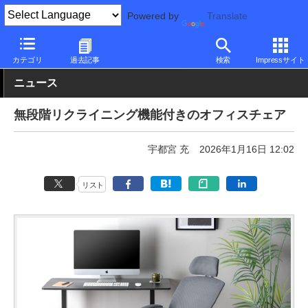
Powered by
Translate
PC Watch
半導体/周辺機器
チェア
カテゴリ
過去記事
検索
Impressサイト
ニュース
無段階リクライニング機能付きのオフィスチェア
宇都宮 充
2026年1月16日 12:02
リスト