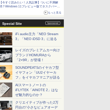
【今すぐ読みたい！人気記事】ついに不満解
消？Windows 11プレビュー版でタスクバーの
配置変更を徹底検証 - PC Watch
もっと見る
Special Site
iFi audio主力「NEO Stream
3」「NEO iDSD 3」に迫る
レイズのプレミアムカー向け
ブランドHOMURAから
「2×9R」が登場！
SOUNDPEATSのイヤカフ型
イヤフォン「UU2イヤーカ
フ」をイヤカフマニアが語る
AIスマートノートの
iFLYTEK「AINOTE 2」はな
ぜ魅力的なのか？
クリエイティブが作った2万
円台の“小さなピュアオーデ