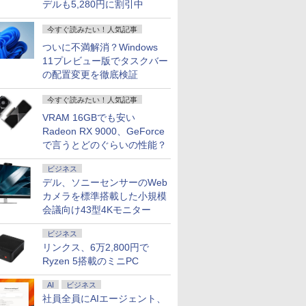
デルも5,280円に割引中
今すぐ読みたい！人気記事
ついに不満解消？Windows
11プレビュー版でタスクバー
の配置変更を徹底検証
今すぐ読みたい！人気記事
VRAM 16GBでも安い
Radeon RX 9000、GeForce
で言うとどのぐらいの性能？
ビジネス
デル、ソニーセンサーのWeb
カメラを標準搭載した小規模
会議向け43型4Kモニター
ビジネス
リンクス、6万2,800円で
Ryzen 5搭載のミニPC
AI
ビジネス
社員全員にAIエージェント、