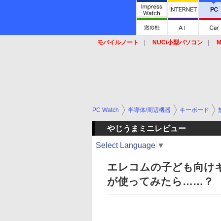
モバイルノート
NUC/小型パソコン
M
SSD
キーボード
マウス
PC Watch
半導体/周辺機器
キーボード
やじうまミニレビュー
Select Language
▼
エレコムの子ども向けキー
が使ってみたら……？