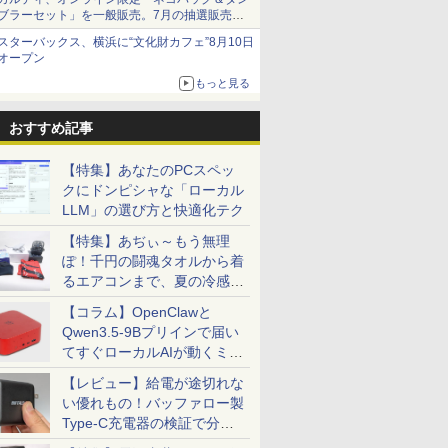
ブラーセット」を一般販売。7月の抽選販売の
当選無効分
スターバックス、横浜に“文化財カフェ”8月10日
オープン
もっと見る
おすすめ記事
【特集】あなたのPCスペッ
クにドンピシャな「ローカル
LLM」の選び方と快適化テク
【特集】あぢぃ～もう無理
ぽ！千円の闘魂タオルから着
るエアコンまで、夏の冷感グ
ッズ一挙紹介
【コラム】OpenClawと
Qwen3.5-9Bプリインで届い
てすぐローカルAIが動くミニ
PC「SER9 Pro」
【レビュー】給電が途切れな
い優れもの！バッファロー製
Type-C充電器の検証で分か
ったこと