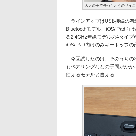
大人の手で持ったときのサイズ
ラインアップはUSB接続の有線モデ
Bluetoothモデル、iOS/iPa
る2.4GHz無線モデルの4タ
iOS/iPad向けのみキートッ
今回試したのは、そのうちの2.
もペアリングなどの手間がかか
使えるモデルと言える。