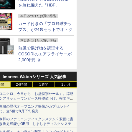
を兼ね備えた「HBF」
本日みつけたお買い得品
カード付きの「プロ野球チッ
プス」が24袋セットでオトク
本日みつけたお買い得品
熱風で揚げ物を調理する
COSORIのエアフライヤーが
2,000円引き
Impress Watchシリーズ 人気記事
時間
24時間
1週間
1カ月
ユニクロ、今日から「お盆特別セール」。涼感
シアサッカーワンピース待望値下げ、撥水ギア
ショーツは1990円に
東映の歴代オープニング映像がカプセルトイ
に。全5種で8月下旬発売
令和のファミコンディスクシステム？安価に書
き換え可能なGB用「しましまディスクシステ
ム」
カルディ、オンライン限定「ネコバッグ＆タン