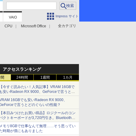
Impress サイト
全カテゴリ
CPU
Microsoft Office
アクセスランキング
時間
24時間
1週間
1カ月
【今すぐ読みたい！人気記事】VRAM 16GBで
も安いRadeon RX 9000、GeForceで言うとど
のぐらいの性能？ - PC Watch
VRAM 16GBでも安いRadeon RX 9000、
GeForceで言うとどのぐらいの性能？
【本日みつけたお買い得品】ロジクールのコン
パクトキーボードが3,720円引き。Bluetoothで3
台接続対応
メモリ8GBで仕事なんて無理……そう思ってい
た時期が僕にもありました