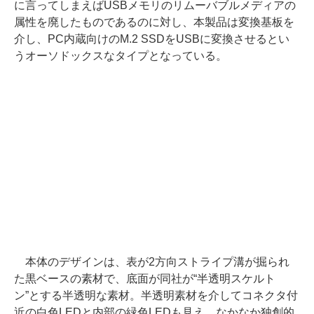
に言ってしまえばUSBメモリのリムーバブルメディアの
属性を廃したものであるのに対し、本製品は変換基板を
介し、PC内蔵向けのM.2 SSDをUSBに変換させるとい
うオーソドックスなタイプとなっている。
本体のデザインは、表が2方向ストライプ溝が掘られ
た黒ベースの素材で、底面が同社が“半透明スケルト
ン”とする半透明な素材。半透明素材を介してコネクタ付
近の白色LEDと内部の緑色LEDも見え、なかなか独創的