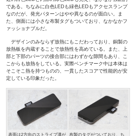
である。ちなみに白色LEDも緑色LEDもアクセスランプ
なのだが、発光パターンはやや異なるのが面白い。ま
た、側面には小さな布製タグもついており、なかなかフ
ァッショナブルだ。
デザインのみならず放熱にもこだわっており、銅製の
放熱板を内蔵することで放熱性を高めている。また、上
部と下部のパーツの接合部にはわずかな隙間もあり、こ
こからも放熱をしている。実際ベンチマーク中は本体は
そこそこ熱を持つものの、一貫したスコアで性能的が安
定している印象だった。
表面は2方向のストライプ溝が
布製のタグがついており、ち