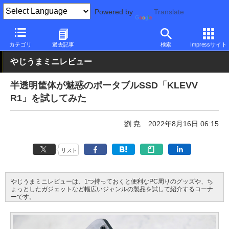
Powered by
Translate
PC Watch
半導体/周辺機器
SSD
その他
カテゴリ
過去記事
検索
Impressサイト
やじうまミニレビュー
半透明筐体が魅惑のポータブルSSD「KLEVV
R1」を試してみた
劉 尭
2022年8月16日 06:15
リスト
やじうまミニレビューは、1つ持っておくと便利なPC周りのグッズや、ち
ょっとしたガジェットなど幅広いジャンルの製品を試して紹介するコーナ
ーです。