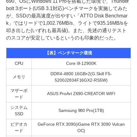
690、OSにWindows 11 Proを搭載した環境で、Thunder
bolt 3ポート(USB 3.1対応)ベンチマークを実施してみた
が、SSDの最高速度が出やすい「ATTO Disk Benchmar
k」ではリードで1,002.76MB/s、ライトで935.16MB/sを
叩き出した(いずれも最高値)。また、先述の通りテスト
のスコアが安定しているというのも印象的だった。
【表】ベンチマーク環境
CPU
Core i9-12900K
DDR4-4800 16GB×2(G.Skill F5-
メモリ
5200J2834F16GX2-RS5W)
マザーボ
ASUS ProArt Z690-CREATOR WIFI
ード
システム
Samsung 980 Pro(1TB)
SSD
ビデオカ
GeForce RTX 3090(iGame RTX 3090 Vulcan
ード
OC)