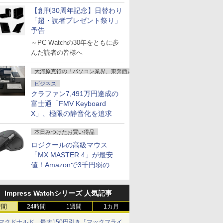
説
【創刊30周年記念】日替わり
「超・読者プレゼント祭り」
予告
～PC Watchの30年をともに歩
んだ読者の皆様へ
大河原克行の「パソコン業界、東奔西走」
ビジネス
クラファン7,491万円達成の
富士通「FMV Keyboard
X」、極限の静音化を追求
本日みつけたお買い得品
ロジクールの高級マウス
「MX MASTER 4」が最安
値！Amazonで3千円弱の割
引
Impress Watchシリーズ 人気記事
時間
24時間
1週間
1カ月
マクドナルド、最大150円引き「マックフライ