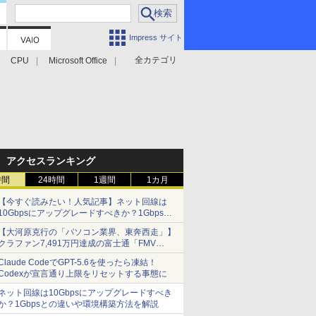
Impress サイト
全カテゴリ
CPU
Microsoft Office
アクセスランキング
時間
24時間
1週間
1カ月
【今すぐ読みたい！人気記事】ネット回線は
10Gbpsにアップグレードすべきか？1Gbpsと
の違いや環境構築方法を解説 - PC Watch
【大河原克行の「パソコン業界、東奔西走」】
クラファン7,491万円達成の富士通「FMV
Keyboard X」、極限の静音化を追求
Claude CodeでGPT-5.6を使ったら凍結！
Codexが宣言通り上限をリセットする事態に
ネット回線は10Gbpsにアップグレードすべき
か？1Gbpsとの違いや環境構築方法を解説