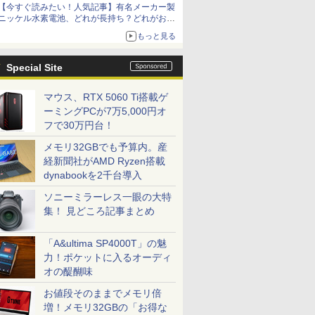
【今すぐ読みたい！人気記事】有名メーカー製
ニッケル水素電池、どれが長持ち？どれがお
得？ - PC Watch
もっと見る
Special Site
マウス、RTX 5060 Ti搭載ゲ
ーミングPCが7万5,000円オ
フで30万円台！
メモリ32GBでも予算内。産
経新聞社がAMD Ryzen搭載
dynabookを2千台導入
ソニーミラーレス一眼の大特
集！ 見どころ記事まとめ
「A&ultima SP4000T」の魅
力！ポケットに入るオーディ
オの醍醐味
お値段そのままでメモリ倍
増！メモリ32GBの「お得な