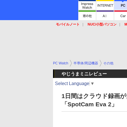
モバイルノート
NUC/小型パソコン
M
SSD
キーボード
マウス
PC Watch
半導体/周辺機器
その他
やじうまミニレビュー
Select Language
▼
1日間はクラウド録画が無
「SpotCam Eva 2」