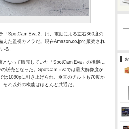
SpotCam Eva 2」は、電動による左右360度の
た監視カメラだ。現在Amazon.co.jpで販売され
ている。
お
なって販売していた「SpotCam Eva」の後継に
の販売となった。SpotCam Evaでは最大解像度が
va 2では1080pに引き上げられ、垂直のチルトも70度か
で、それ以外の機能はほとんど共通だ。