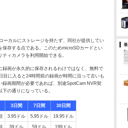
、ローカルにストレージを持たず、同社が提供してい
最
保存する点である。このためmicroSDカードとい
リティカメラを利用開始できる。
録画が永久的に保存されるわけではなく、無料で
日目に入ると24時間前の録画が時間に沿って古いも
画期間が必要であれば、別途SpotCam NVR契
以下の通りになっている。
3日間
7日間
30日間
額
3.95ドル
5.95ドル
19.95ドル
額
39ドル
59ドル
199ドル