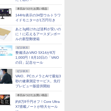
本日みつけたお買い得品
144Hz表示の34型ウルトラワ
イドモニターが1万円引き
あと3g軽ければ送料が安いの
に！に応えるアースダンボー
ルの新型郵便箱
ビジネス
整備済みVAIO SX14が8万
1,000円！8月10日の「VAIO
の日」記念セール
ビジネス
VAIO、PCカメラとAIで最短3
秒の健康測定サービス。先行
プレビュー版提供開始
本日みつけたお買い得品
約8万8千円オフ！Core Ultra
X7搭載ノートが特大セール