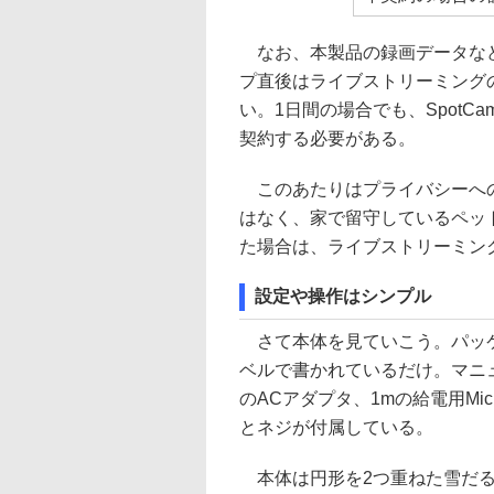
なお、本製品の録画データなど
プ直後はライブストリーミング
い。1日間の場合でも、SpotC
契約する必要がある。
このあたりはプライバシーへの
はなく、家で留守しているペッ
た場合は、ライブストリーミン
設定や操作はシンプル
さて本体を見ていこう。パッケ
ベルで書かれているだけ。マニ
のACアダプタ、1mの給電用Mi
とネジが付属している。
本体は円形を2つ重ねた雪だる