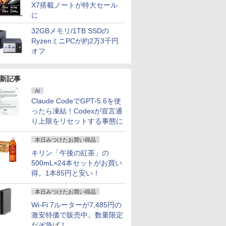
X7搭載ノートが特大セール
に
32GBメモリ/1TB SSDの
RyzenミニPCが約2万3千円
オフ
新記事
AI
Claude CodeでGPT-5.6を使
ったら凍結！Codexが宣言通
り上限をリセットする事態に
本日みつけたお買い得品
キリン「午後の紅茶」の
500mL×24本セットがお買い
得。1本85円と安い！
本日みつけたお買い得品
Wi-Fi 7ルーターが7,485円の
激安特価で販売中。数量限定
だぞ急げ！