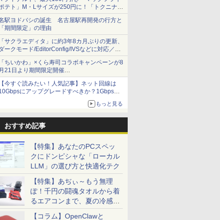
ポテト」M・Lサイズが250円に！「トクニナル
ド」キャンペーン
名駅ヨドバシの誕生 名古屋駅再開発の行方と
「期間限定」の理由
「サクラエディタ」に約3年8カ月ぶりの更新、
ダークモード/EditorConfig/IVSなどに対応／複
数の脆弱性に対処したセキュリティアップデー
「ちいかわ」×くら寿司コラボキャンペーンが8
ト
月21日より期間限定開催
オリジナルの湯呑みや寿司皿が景品に登場！
【今すぐ読みたい！人気記事】ネット回線は
10Gbpsにアップグレードすべきか？1Gbpsと
の違いや環境構築方法を解説 - PC Watch
もっと見る
おすすめ記事
【特集】あなたのPCスペッ
クにドンピシャな「ローカル
LLM」の選び方と快適化テク
【特集】あぢぃ～もう無理
ぽ！千円の闘魂タオルから着
るエアコンまで、夏の冷感グ
ッズ一挙紹介
【コラム】OpenClawと