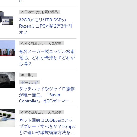
に
本日みつけたお買い得品
32GBメモリ/1TB SSDの
RyzenミニPCが約2万3千円
オフ
今すぐ読みたい！人気記事
有名メーカー製ニッケル水素
電池、どれが長持ち？どれが
お得？
ギア推し
ゲーミング
タッチパッドやジャイロ操作
が唯一無二。「Steam
Controller」はPCゲーマーの
最適解だ
今すぐ読みたい！人気記事
ネット回線は10Gbpsにアッ
プグレードすべきか？1Gbps
との違いや環境構築方法を解